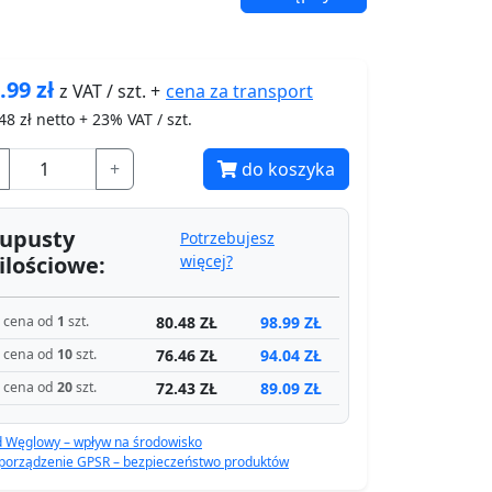
.99
zł
cena za
transport
z VAT / szt. +
48
zł netto + 23% VAT / szt.
+
do koszyka
upusty
Potrzebujesz
ilościowe:
więcej?
80.48 ZŁ
98.99 ZŁ
cena od
1
szt.
76.46 ZŁ
94.04 ZŁ
cena od
10
szt.
72.43 ZŁ
89.09 ZŁ
cena od
20
szt.
d Węglowy – wpływ na środowisko
porządzenie GPSR – bezpieczeństwo produktów