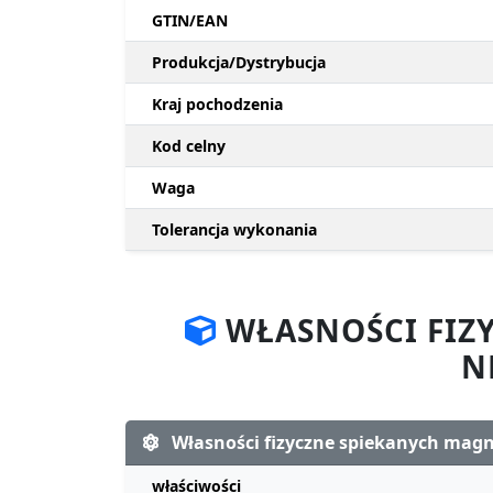
GTIN/EAN
Produkcja/Dystrybucja
Kraj pochodzenia
Kod celny
Waga
Tolerancja wykonania
WŁASNOŚCI FIZ
N
Własności fizyczne spiekanych ma
właściwości