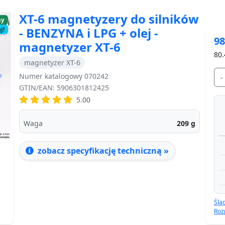
XT-6 magnetyzery do silników
ny
- BENZYNA i LPG + olej -
j!
98
magnetyzer XT-6
80.
magnetyzer XT-6
Numer katalogowy 070242
-
GTIN/EAN: 5906301812425
5.00
Next
Waga
209
g
zobacz specyfikację techniczną »
Śla
Roz