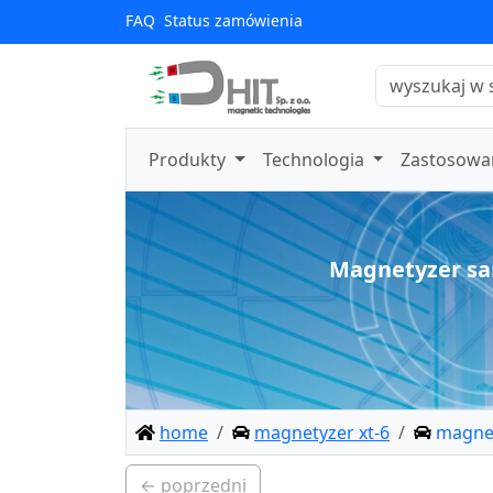
FAQ
Status zamówienia
Produkty
Technologia
Zastosowa
Magnetyzer sa
home
magnetyzer xt-6
magnet
← poprzedni