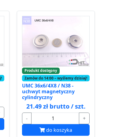
Produkt dostępny
!
Zamów do 14:00 – wyślemy dzisiaj!
UMC 36x6/4X8 / N38 -
uchwyt magnetyczny
cylindryczny
.
21.49 zł brutto / szt.
+
-
+
do koszyka