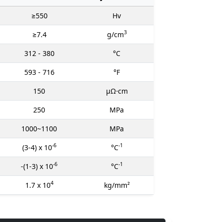
≥550
Hv
3
≥7.4
g/cm
312 - 380
°C
593 - 716
°F
150
μΩ⋅cm
250
MPa
1000~1100
MPa
-6
-1
(3-4) x 10
°C
-6
-1
-(1-3) x 10
°C
4
1.7 x 10
kg/mm²