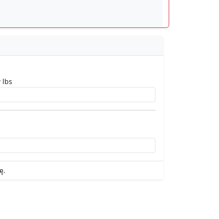
 lbs
ę.