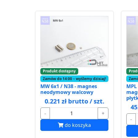
Produkt dostępny
Prod
Zamów do 14:00 – wyślemy dzisiaj!
Zamó
MW 6x1 / N38 - magnes
MPL 
neodymowy walcowy
mag
płyt
0.221 zł brutto / szt.
45
-
+
-
do koszyka