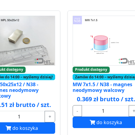
ukt dostępny
Produkt dostępny
w do 14:00 – wyślemy dzisiaj!
Zamów do 14:00 – wyślemy dzisiaj
50x25x12 / N38 -
MW 7x1.5 / N38 - magnes
nes neodymowy
neodymowy walcowy
kowy
0.369 zł brutto / szt
.51 zł brutto / szt.
-
+
do koszyka
do koszyka