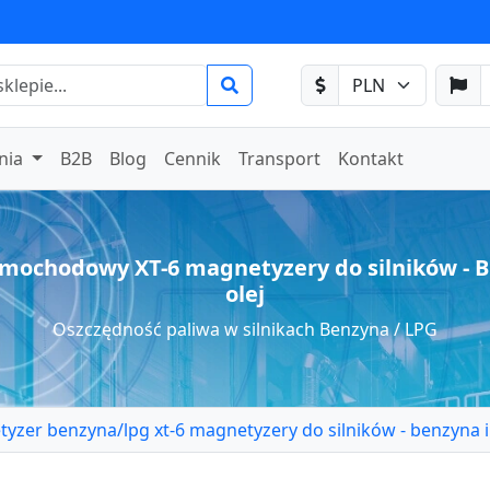
nia
B2B
Blog
Cennik
Transport
Kontakt
mochodowy XT-6 magnetyzery do silników - B
olej
Oszczędność paliwa w silnikach Benzyna / LPG
yzer benzyna/lpg xt-6 magnetyzery do silników - benzyna i 