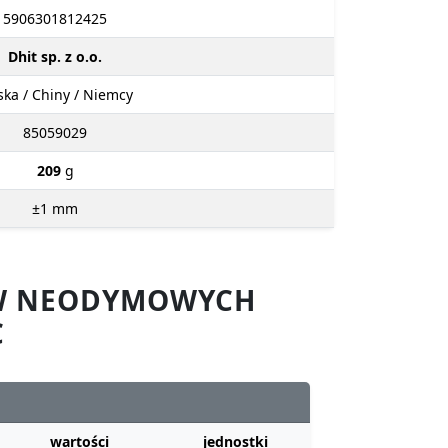
5906301812425
Dhit sp. z o.o.
ska / Chiny / Niemcy
85059029
209
g
±1
mm
ÓW NEODYMOWYCH
C
wartości
jednostki