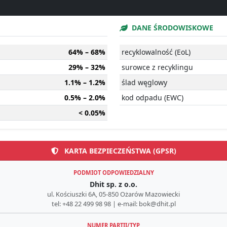
DANE ŚRODOWISKOWE
64% – 68%
recyklowalność (EoL)
29% – 32%
surowce z recyklingu
1.1% – 1.2%
ślad węglowy
0.5% – 2.0%
kod odpadu (EWC)
< 0.05%
KARTA BEZPIECZEŃSTWA (GPSR)
PODMIOT ODPOWIEDZIALNY
Dhit sp. z o.o.
ul. Kościuszki 6A, 05-850 Ożarów Mazowiecki
tel: +48 22 499 98 98 | e-mail: bok@dhit.pl
NUMER PARTII/TYP