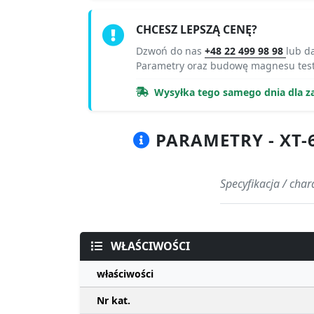
CHCESZ LEPSZĄ CENĘ?
Dzwoń do nas
+48 22 499 98 98
lub d
Parametry oraz budowę magnesu test
Wysyłka tego samego dnia dla z
PARAMETRY - XT-6
Specyfikacja / char
WŁAŚCIWOŚCI
właściwości
Nr kat.