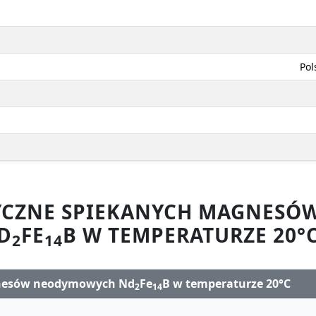
Pol
YCZNE SPIEKANYCH MAGNES
D
FE
B W TEMPERATURZE 20°
2
14
gnesów neodymowych Nd
Fe
B w temperaturze 20°C
2
14