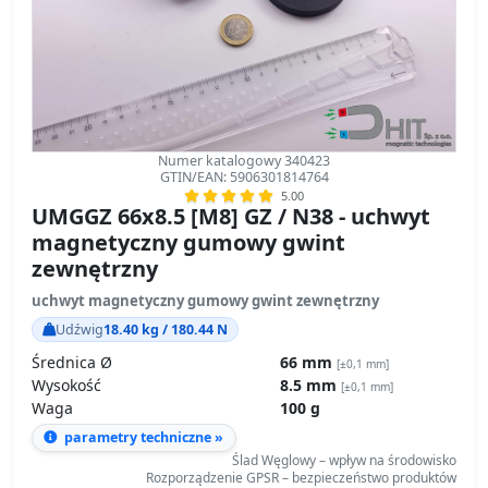
Numer katalogowy 340423
GTIN/EAN: 5906301814764
5.00
UMGGZ 66x8.5 [M8] GZ / N38 - uchwyt
magnetyczny gumowy gwint
zewnętrzny
uchwyt magnetyczny gumowy gwint zewnętrzny
Udźwig
18.40 kg / 180.44 N
Średnica Ø
66 mm
[±0,1 mm]
Wysokość
8.5 mm
[±0,1 mm]
Waga
100 g
parametry techniczne »
Ślad Węglowy – wpływ na środowisko
Rozporządzenie GPSR – bezpieczeństwo produktów