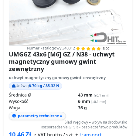
Numer katalogowy 340312
5.00
UMGGZ 43x6 [M6] GZ / N38 - uchwyt
magnetyczny gumowy gwint
zewnętrzny
uchwyt magnetyczny gumowy gwint zewnętrzny
Udźwig
8.70 kg / 85.32 N
Średnica Ø
43 mm
[±0,1 mm]
Wysokość
6 mm
[±0,1 mm]
Waga
36 g
parametry techniczne »
Ślad Węglowy – wpływ na środowisko
Rozporządzenie GPSR – bezpieczeństwo produktów
10.46
ZŁ
transport
z VAT brutto / szt. +