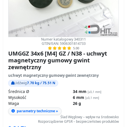
Numer katalogowy 340311
GTIN/EAN: 5906301814733
5.00
UMGGZ 34x6 [M4] GZ / N38 - uchwyt
magnetyczny gumowy gwint
zewnętrzny
uchwyt magnetyczny gumowy gwint zewnętrzny
Udźwig
7.70 kg / 75.51 N
Średnica Ø
34 mm
[±0,1 mm]
Wysokość
6 mm
[±0,1 mm]
Waga
26 g
parametry techniczne »
Ślad Węglowy – wpływ na środowisko
Rozporządzenie GPSR – bezpieczeństwo produktów