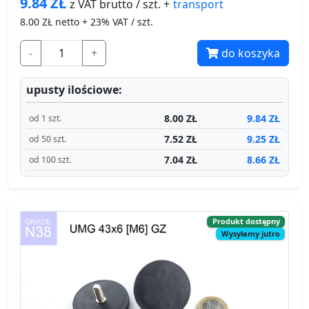
9.84
ZŁ
transport
z VAT brutto / szt. +
8.00
ZŁ netto + 23% VAT / szt.
-
+
do koszyka
upusty ilościowe:
8.00 ZŁ
9.84 ZŁ
od 1 szt.
7.52 ZŁ
9.25 ZŁ
od 50 szt.
7.04 ZŁ
8.66 ZŁ
od 100 szt.
Produkt dostępny
Wysyłamy jutro