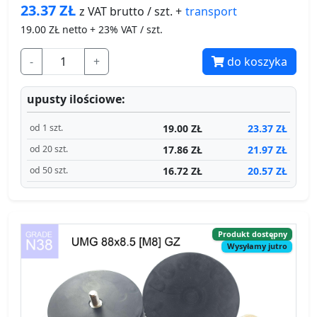
23.37
ZŁ
transport
z VAT brutto / szt. +
19.00
ZŁ netto + 23% VAT / szt.
-
+
do koszyka
upusty ilościowe:
19.00 ZŁ
23.37 ZŁ
od 1 szt.
17.86 ZŁ
21.97 ZŁ
od 20 szt.
16.72 ZŁ
20.57 ZŁ
od 50 szt.
Produkt dostępny
Wysyłamy jutro