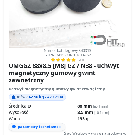
Numer katalogowy 340313
GTIN/EAN: 5906301814757
5.00
UMGGZ 88x8.5 [M8] GZ / N38 - uchwyt
magnetyczny gumowy gwint
zewnętrzny
uchwyt magnetyczny gumowy gwint zewnętrzny
Udźwig
42.90 kg / 420.71 N
Średnica Ø
88 mm
[±0,1 mm]
Wysokość
8.5 mm
[±0,1 mm]
Waga
193 g
parametry techniczne »
Ślad Węglowy – wpływ na środowisko