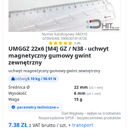
Numer katalogowy 340310
GTIN/EAN: 5906301814726
5.00
UMGGZ 22x6 [M4] GZ / N38 - uchwyt
magnetyczny gumowy gwint
zewnętrzny
uchwyt magnetyczny gumowy gwint zewnętrzny
Udźwig
5.10 kg / 50.01 N
Średnica Ø
22 mm
[±0,1 mm]
Wysokość
6 mm
[±0,1 mm]
Waga
15 g
parametry techniczne »
Ślad Węglowy – wpływ na środowisko
Rozporządzenie GPSR – bezpieczeństwo produktów
7.38
ZŁ
transport
z VAT brutto / szt. +