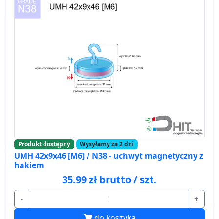
Produkt dostępny
Wysyłamy za 2 dni
UMH 42x9x46 [M6] / N38 - uchwyt magnetyczny z
hakiem
35.99 zł brutto / szt.
-
+
do koszyka