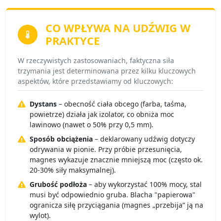
CO WPŁYWA NA
UDŹWIG W
PRAKTYCE
W rzeczywistych zastosowaniach, faktyczna siła
trzymania jest determinowana przez kilku kluczowych
aspektów, które przedstawiamy od kluczowych:
Dystans
– obecność ciała obcego (farba, taśma,
powietrze) działa jak izolator, co obniża moc
lawinowo (nawet o 50% przy 0,5 mm).
Sposób obciążenia
– deklarowany udźwig dotyczy
odrywania w pionie. Przy próbie przesunięcia,
magnes wykazuje znacznie mniejszą moc (często ok.
20-30% siły maksymalnej).
Grubość podłoża
– aby wykorzystać 100% mocy, stal
musi być odpowiednio gruba. Blacha "papierowa"
ogranicza siłę przyciągania (magnes „przebija” ją na
wylot).