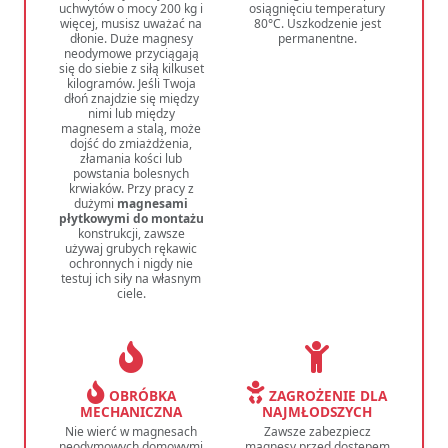
uchwytów o mocy 200 kg i
osiągnięciu temperatury
więcej, musisz uważać na
80°C. Uszkodzenie jest
dłonie. Duże magnesy
permanentne.
neodymowe przyciągają
się do siebie z siłą kilkuset
kilogramów. Jeśli Twoja
dłoń znajdzie się między
nimi lub między
magnesem a stalą, może
dojść do zmiażdżenia,
złamania kości lub
powstania bolesnych
krwiaków. Przy pracy z
dużymi
magnesami
płytkowymi do montażu
konstrukcji, zawsze
używaj grubych rękawic
ochronnych i nigdy nie
testuj ich siły na własnym
ciele.
OBRÓBKA
ZAGROŻENIE DLA
MECHANICZNA
NAJMŁODSZYCH
Nie wierć w magnesach
Zawsze zabezpiecz
neodymowych domowymi
magnesy przed dostępem