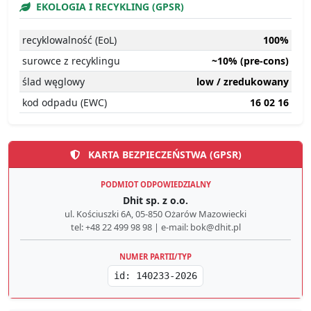
EKOLOGIA I RECYKLING (GPSR)
recyklowalność (EoL)
100%
surowce z recyklingu
~10% (pre-cons)
ślad węglowy
low / zredukowany
kod odpadu (EWC)
16 02 16
KARTA BEZPIECZEŃSTWA (GPSR)
PODMIOT ODPOWIEDZIALNY
Dhit sp. z o.o.
ul. Kościuszki 6A, 05-850 Ożarów Mazowiecki
tel: +48 22 499 98 98 | e-mail: bok@dhit.pl
NUMER PARTII/TYP
id: 140233-2026