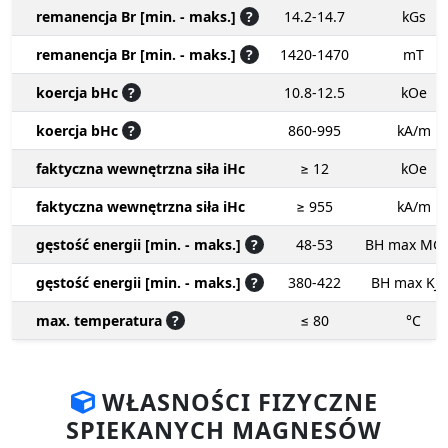
remanencja Br [min. - maks.]
?
14.2-14.7
kGs
remanencja Br [min. - maks.]
?
1420-1470
mT
koercja bHc
?
10.8-12.5
kOe
koercja bHc
?
860-995
kA/m
faktyczna wewnętrzna siła iHc
≥ 12
kOe
faktyczna wewnętrzna siła iHc
≥ 955
kA/m
gęstość energii [min. - maks.]
?
48-53
BH max MG
gęstość energii [min. - maks.]
?
380-422
BH max KJ
max. temperatura
?
≤ 80
°C
WŁASNOŚCI FIZYCZNE
SPIEKANYCH MAGNESÓW