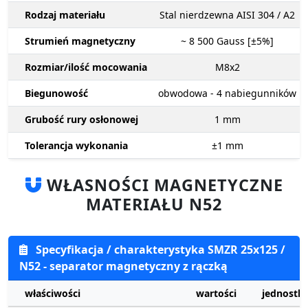
Rodzaj materiału
Stal nierdzewna AISI 304 / A2
Strumień magnetyczny
~ 8 500
Gauss [±5%]
Rozmiar/ilość mocowania
M8x2
Biegunowość
obwodowa - 4 nabiegunników
Grubość rury osłonowej
1
mm
Tolerancja wykonania
±1
mm
WŁASNOŚCI MAGNETYCZNE
MATERIAŁU N52
Specyfikacja / charakterystyka SMZR 25x125 /
N52 - separator magnetyczny z rączką
właściwości
wartości
jednostki