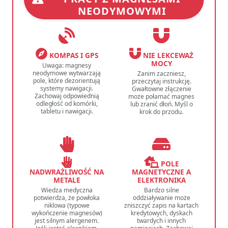
NEODYMOWYMI
KOMPAS I GPS
NIE LEKCEWAŻ
MOCY
Uwaga: magnesy
neodymowe wytwarzają
Zanim zaczniesz,
pole, które dezorientują
przeczytaj instrukcję.
systemy nawigacji.
Gwałtowne złączenie
Zachowaj odpowiednią
może połamać magnes
odległość od komórki,
lub zranić dłoń. Myśl o
tabletu i nawigacji.
krok do przodu.
POLE
NADWRAŻLIWOŚĆ NA
MAGNETYCZNE A
METALE
ELEKTRONIKA
Wiedza medyczna
Bardzo silne
potwierdza, że powłoka
oddziaływanie może
niklowa (typowe
zniszczyć zapis na kartach
wykończenie magnesów)
kredytowych, dyskach
jest silnym alergenem.
twardych i innych