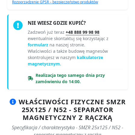
Rozporządzenie GPSR – bezpieczeństwo produktów
NIE WIESZ GDZIE KUPIĆ?
Zadzwoń już teraz
+48 888 99 98 98
ewentualnie skontaktuj się korzystając z
formularz
na naszej stronie.
Właściwości a także budowę magnesów
skontrolujesz w naszym
kalkulatorze
magnetycznym.
Realizacja tego samego dnia przy
zamówieniu do 14:00.
WŁAŚCIWOŚCI FIZYCZNE SMZR
25X125 / N52 - SEPARATOR
MAGNETYCZNY Z RĄCZKĄ
Specyfikacja / charakterystyka - SMZR 25x125 / N52 -
separator magnetyczny z rączką