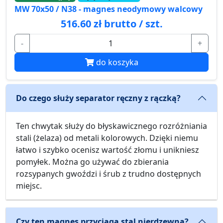
MW 70x50 / N38 - magnes neodymowy walcowy
516.60 zł brutto / szt.
-
+
do koszyka
Do czego służy separator ręczny z rączką?
Ten chwytak służy do błyskawicznego rozróżniania
stali (żelaza) od metali kolorowych. Dzięki niemu
łatwo i szybko ocenisz wartość złomu i unikniesz
pomyłek. Można go używać do zbierania
rozsypanych gwoździ i śrub z trudno dostępnych
miejsc.
Czy ten magnes przyciąga stal nierdzewną?