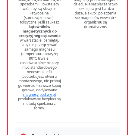
sposobami! Powstający
dzieci. Niebezpieczeństwo
wiór i pył są skrajnie
połknięcia jest bardzo
łatwopalne
duże, a skutki połączenia
(samozapłonowe) i
się magnesów wewnątrz
toksyczne. Jeśli szukasz
organizmu są
kątowników
dramatyczne.
magnetycznych do
precyzyjnego spawania
w warsztacie, pamiętaj,
aby nie przegrzewać
samego magnesu
(temperatura powyżej
80°C trwale i
nieodwracalnie niszczy
moc standardowego
neodymu). Jeśli
potrzebujesz otworu
montażowego, nie próbuj
go wiercić – zawsze kupuj
gotowe, dedykowane
magnesy pod wkręt
produkowane bezpieczną
metodą spiekania z
formy.