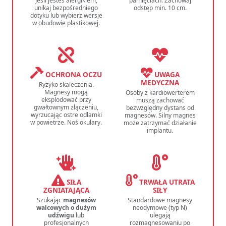
Jeśli jesteś alergikiem,
pamięciach. Zachowaj
unikaj bezpośredniego
odstęp min. 10 cm.
dotyku lub wybierz wersje
w obudowie plastikowej.
OCHRONA OCZU
UWAGA
MEDYCZNA
Ryzyko skaleczenia.
Magnesy mogą
Osoby z kardiowerterem
eksplodować przy
muszą zachować
gwałtownym złączeniu,
bezwzględny dystans od
wyrzucając ostre odłamki
magnesów. Silny magnes
w powietrze. Noś okulary.
może zatrzymać działanie
implantu.
SIŁA
TRWAŁA UTRATA
ZGNIATAJĄCA
SIŁY
Szukając
magnesów
Standardowe magnesy
walcowych o dużym
neodymowe (typ N)
udźwigu
lub
ulegają
profesjonalnych
rozmagnesowaniu po