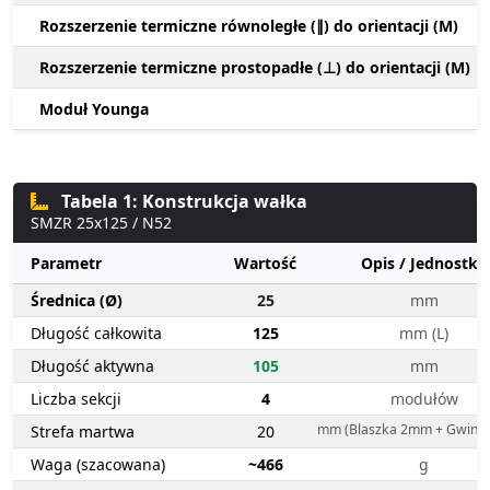
Rozszerzenie termiczne równoległe (∥) do orientacji (M)
Rozszerzenie termiczne prostopadłe (⊥) do orientacji (M)
Moduł Younga
Tabela 1: Konstrukcja wałka
SMZR 25x125 / N52
Parametr
Wartość
Opis / Jednostka
Średnica (Ø)
25
mm
Długość całkowita
125
mm (L)
Długość aktywna
105
mm
Liczba sekcji
4
modułów
mm (Blaszka 2mm + Gwint
Strefa martwa
20
Waga (szacowana)
~466
g