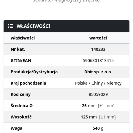
WŁAŚCIWOŚCI
właściwości
wartości
Nr kat.
140233
GTIN/EAN
5906301813415
Produkcja/Dystrybucja
Dhit sp. z o.o.
Kraj pochodzenia
Polska / Chiny / Niemcy
Kod celny
85059029
Średnica Ø
25
mm
[±1 mm]
Wysokość
125
mm
[±1 mm]
Waga
540
g