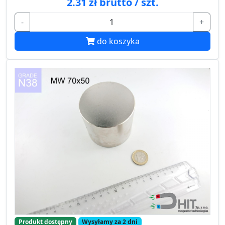
2.31 zł brutto / szt.
-
+
do koszyka
Produkt dostępny
Wysyłamy za 2 dni