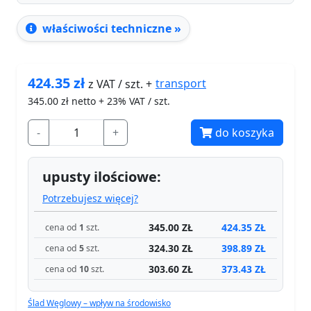
właściwości techniczne »
424.35
zł
transport
z VAT / szt. +
345.00
zł netto + 23% VAT / szt.
-
+
do koszyka
upusty ilościowe:
Potrzebujesz więcej?
345.00 ZŁ
424.35 ZŁ
cena od
1
szt.
324.30 ZŁ
398.89 ZŁ
cena od
5
szt.
303.60 ZŁ
373.43 ZŁ
cena od
10
szt.
Ślad Węglowy – wpływ na środowisko