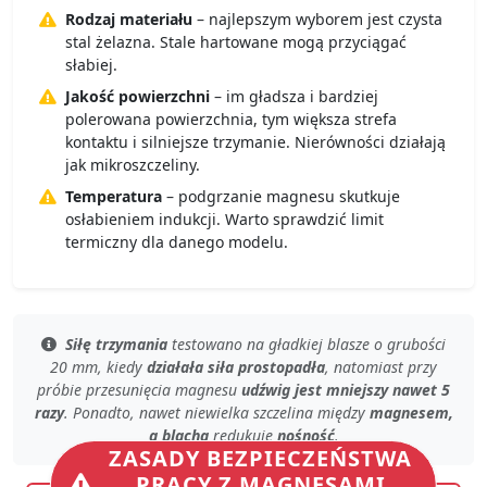
Rodzaj materiału
– najlepszym wyborem jest czysta
stal żelazna. Stale hartowane mogą przyciągać
słabiej.
Jakość powierzchni
– im gładsza i bardziej
polerowana powierzchnia, tym większa strefa
kontaktu i silniejsze trzymanie. Nierówności działają
jak mikroszczeliny.
Temperatura
– podgrzanie magnesu skutkuje
osłabieniem indukcji. Warto sprawdzić limit
termiczny dla danego modelu.
Siłę trzymania
testowano
na gładkiej blasze
o grubości
20 mm, kiedy
działała siła prostopadła
, natomiast przy
próbie przesunięcia magnesu
udźwig jest mniejszy nawet 5
razy
. Ponadto, nawet
niewielka szczelina
między
magnesem,
a blachą
redukuje
nośność
.
ZASADY BEZPIECZEŃSTWA
PRACY Z MAGNESAMI