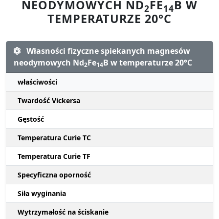
NEODYMOWYCH ND
FE
B W
2
14
TEMPERATURZE 20°C
Własności fizyczne spiekanych magnesów
neodymowych Nd
Fe
B w temperaturze 20°C
2
14
właściwości
Twardość Vickersa
Gęstość
Temperatura Curie TC
Temperatura Curie TF
Specyficzna oporność
Siła wyginania
Wytrzymałość na ściskanie