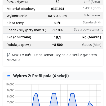
Pow. aktywna
82
cm² (Area)
1.4301 (Inox)
Materiał obudowy
AISI 304
Polerowane
Wykończenie
Ra < 0.8 µm
Standard (N)
Klasa temp.
80°C
Strata odwracalna (fizy
Spadek siły (przy max °C)
-12.8%
Siła (obliczona)
18.1
kg (teoret.)
Indukcja (pow.)
~8 500
Gauss (Max)
Max T = 80°C. Dane konstrukcyjne dla serii z gwintem
M8/M10.
Wykres 2: Profil pola (4 sekcji)