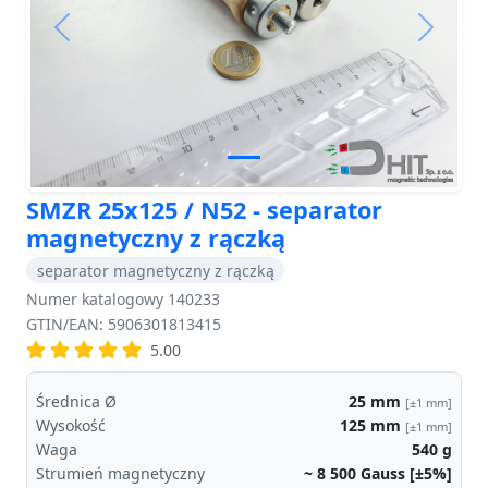
Previous
Next
SMZR 25x125 / N52 - separator
magnetyczny z rączką
separator magnetyczny z rączką
Numer katalogowy 140233
GTIN/EAN: 5906301813415
5.00
Średnica Ø
25
mm
[±1 mm]
Wysokość
125
mm
[±1 mm]
Waga
540
g
Strumień magnetyczny
~ 8 500
Gauss [±5%]