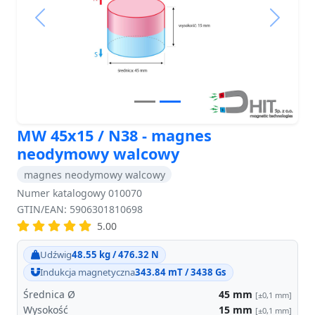
Previous
Next
MW 45x15 / N38 - magnes
neodymowy walcowy
magnes neodymowy walcowy
Numer katalogowy 010070
GTIN/EAN: 5906301810698
5.00
Udźwig
48.55 kg / 476.32 N
Indukcja magnetyczna
343.84 mT / 3438 Gs
Średnica Ø
45
mm
[±0,1 mm]
Wysokość
15
mm
[±0,1 mm]