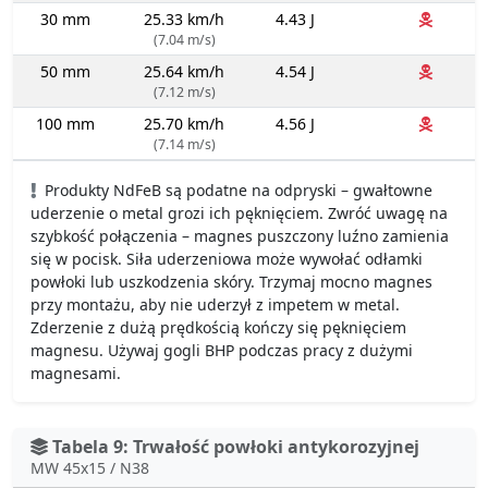
30 mm
25.33 km/h
4.43 J
(7.04 m/s)
50 mm
25.64 km/h
4.54 J
(7.12 m/s)
100 mm
25.70 km/h
4.56 J
(7.14 m/s)
Produkty NdFeB są podatne na odpryski – gwałtowne
uderzenie o metal grozi ich pęknięciem. Zwróć uwagę na
szybkość połączenia – magnes puszczony luźno zamienia
się w pocisk. Siła uderzeniowa może wywołać odłamki
powłoki lub uszkodzenia skóry. Trzymaj mocno magnes
przy montażu, aby nie uderzył z impetem w metal.
Zderzenie z dużą prędkością kończy się pęknięciem
magnesu. Używaj gogli BHP podczas pracy z dużymi
magnesami.
Tabela 9: Trwałość powłoki antykorozyjnej
MW 45x15 / N38