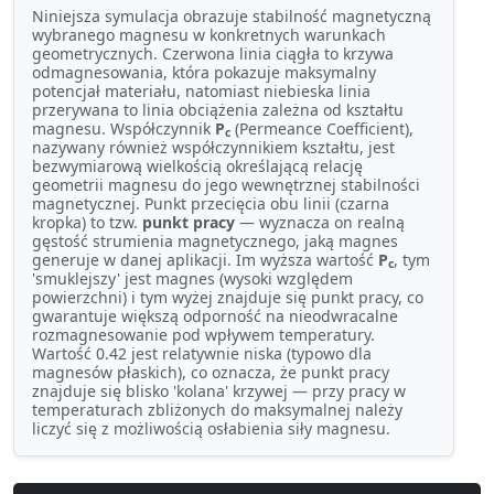
Niniejsza symulacja obrazuje stabilność magnetyczną
wybranego magnesu w konkretnych warunkach
geometrycznych. Czerwona linia ciągła to krzywa
odmagnesowania, która pokazuje maksymalny
potencjał materiału, natomiast niebieska linia
przerywana to linia obciążenia zależna od kształtu
magnesu. Współczynnik
P
(Permeance Coefficient),
c
nazywany również współczynnikiem kształtu, jest
bezwymiarową wielkością określającą relację
geometrii magnesu do jego wewnętrznej stabilności
magnetycznej. Punkt przecięcia obu linii (czarna
kropka) to tzw.
punkt pracy
— wyznacza on realną
gęstość strumienia magnetycznego, jaką magnes
generuje w danej aplikacji. Im wyższa wartość
P
, tym
c
'smuklejszy' jest magnes (wysoki względem
powierzchni) i tym wyżej znajduje się punkt pracy, co
gwarantuje większą odporność na nieodwracalne
rozmagnesowanie pod wpływem temperatury.
Wartość 0.42 jest relatywnie niska (typowo dla
magnesów płaskich), co oznacza, że punkt pracy
znajduje się blisko 'kolana' krzywej — przy pracy w
temperaturach zbliżonych do maksymalnej należy
liczyć się z możliwością osłabienia siły magnesu.