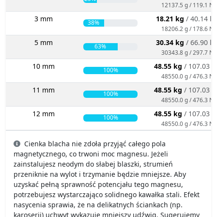
12137.5 g / 119.1 N
3 mm
18.21 kg
/ 40.14 lb
38%
18206.2 g / 178.6 N
5 mm
30.34 kg
/ 66.90 lb
63%
30343.8 g / 297.7 N
10 mm
48.55 kg
/ 107.03 l
100%
48550.0 g / 476.3 N
11 mm
48.55 kg
/ 107.03 l
100%
48550.0 g / 476.3 N
12 mm
48.55 kg
/ 107.03 l
100%
48550.0 g / 476.3 N
Cienka blacha nie zdoła przyjąć całego pola
magnetycznego, co trwoni moc magnesu. Jeżeli
zainstalujesz neodym do słabej blaszki, strumień
przeniknie na wylot i trzymanie będzie mniejsze. Aby
uzyskać pełną sprawność potencjału tego magnesu,
potrzebujesz wystarczająco solidnego kawałka stali. Efekt
nasycenia sprawia, że na delikatnych ściankach (np.
karoserii) uchwyt wykazuje mniejszy udźwig. Sugerujemy