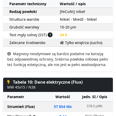
Parametr techniczny
Wartość / opis
Rodzaj powłoki
[NiCuNi] nikiel
Struktura warstw
Nikiel - Miedź - Nikiel
Grubość warstwy
10-20 µm
Test mgły solnej (SST)
?
24 h
Zalecane środowisko
Tylko wnętrza (sucho)
Magnesy neodymowe są bardzo podatne na korozję
bez odpowiedniej ochrony. Srebrna powłoka niklowa pełni
też funkcję estetyczną, ale nie jest w pełni wodoodporna.
Tabela 10: Dane elektryczne (Flux)
MW 45x15 / N38
Parametr
Wartość
Jedn. SI / Opis
578.5 µWb
Strumień (Flux)
57 854 Mx
Niski (Płaski)