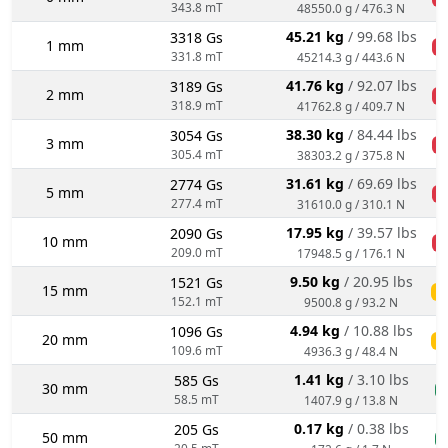
343.8 mT
48550.0 g / 476.3 N
45.21 kg
/ 99.68 lbs
3318 Gs
1 mm
n
331.8 mT
45214.3 g / 443.6 N
41.76 kg
/ 92.07 lbs
3189 Gs
2 mm
n
318.9 mT
41762.8 g / 409.7 N
38.30 kg
/ 84.44 lbs
3054 Gs
3 mm
n
305.4 mT
38303.2 g / 375.8 N
31.61 kg
/ 69.69 lbs
2774 Gs
5 mm
n
277.4 mT
31610.0 g / 310.1 N
17.95 kg
/ 39.57 lbs
2090 Gs
10 mm
n
209.0 mT
17948.5 g / 176.1 N
9.50 kg
/ 20.95 lbs
1521 Gs
15 mm
ś
152.1 mT
9500.8 g / 93.2 N
4.94 kg
/ 10.88 lbs
1096 Gs
20 mm
ś
109.6 mT
4936.3 g / 48.4 N
1.41 kg
/ 3.10 lbs
585 Gs
30 mm
n
58.5 mT
1407.9 g / 13.8 N
0.17 kg
/ 0.38 lbs
205 Gs
50 mm
n
20.5 mT