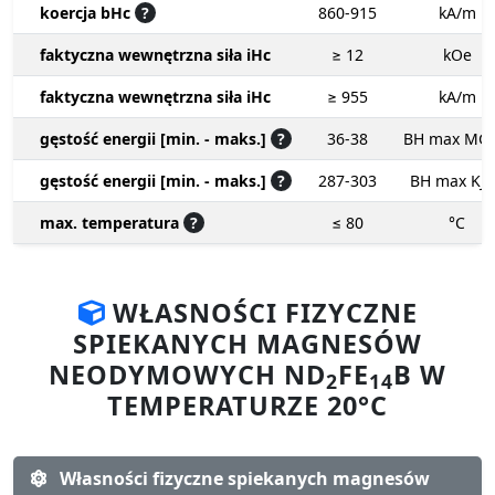
koercja bHc
?
860-915
kA/m
faktyczna wewnętrzna siła iHc
≥ 12
kOe
faktyczna wewnętrzna siła iHc
≥ 955
kA/m
gęstość energii [min. - maks.]
?
36-38
BH max MG
gęstość energii [min. - maks.]
?
287-303
BH max KJ
max. temperatura
?
≤ 80
°C
WŁASNOŚCI FIZYCZNE
SPIEKANYCH MAGNESÓW
NEODYMOWYCH ND
FE
B W
2
14
TEMPERATURZE 20°C
Własności fizyczne spiekanych magnesów