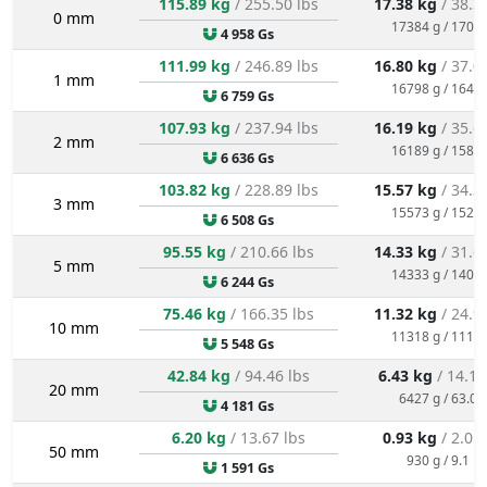
115.89 kg
/ 255.50 lbs
17.38 kg
/ 38.3
0 mm
17384 g / 170.5
4 958 Gs
111.99 kg
/ 246.89 lbs
16.80 kg
/ 37.0
1 mm
16798 g / 164.8
6 759 Gs
107.93 kg
/ 237.94 lbs
16.19 kg
/ 35.6
2 mm
16189 g / 158.8
6 636 Gs
103.82 kg
/ 228.89 lbs
15.57 kg
/ 34.3
3 mm
15573 g / 152.8
6 508 Gs
95.55 kg
/ 210.66 lbs
14.33 kg
/ 31.6
5 mm
14333 g / 140.6
6 244 Gs
75.46 kg
/ 166.35 lbs
11.32 kg
/ 24.9
10 mm
11318 g / 111.0
5 548 Gs
42.84 kg
/ 94.46 lbs
6.43 kg
/ 14.17
20 mm
6427 g / 63.0 
4 181 Gs
6.20 kg
/ 13.67 lbs
0.93 kg
/ 2.05
50 mm
930 g / 9.1 N
1 591 Gs