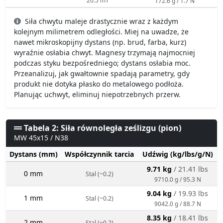
172.6 g / 1.7 N
Siła chwytu maleje drastycznie wraz z każdym
kolejnym milimetrem odległości. Miej na uwadze, że
nawet mikroskopijny dystans (np. brud, farba, kurz)
wyraźnie osłabia chwyt. Magnesy trzymają najmocniej
podczas styku bezpośredniego; dystans osłabia moc.
Przeanalizuj, jak gwałtownie spadają parametry, gdy
produkt nie dotyka płasko do metalowego podłoża.
Planując uchwyt, eliminuj niepotrzebnych przerw.
Tabela 2: Siła równoległa ześlizgu (pion)
MW 45x15 / N38
Dystans (mm)
Współczynnik tarcia
Udźwig (kg/lbs/g/N)
9.71 kg
/ 21.41 lbs
0 mm
Stal (~0.2)
9710.0 g / 95.3 N
9.04 kg
/ 19.93 lbs
1 mm
Stal (~0.2)
9042.0 g / 88.7 N
8.35 kg
/ 18.41 lbs
2 mm
Stal (~0.2)