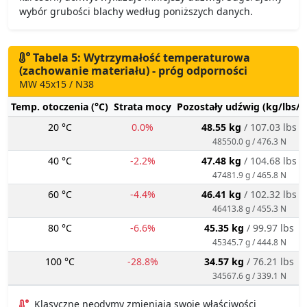
wybór grubości blachy według poniższych danych.
Tabela 5: Wytrzymałość temperaturowa
(zachowanie materiału) - próg odporności
MW 45x15 / N38
Temp. otoczenia (°C)
Strata mocy
Pozostały udźwig (kg/lbs/g
20 °C
0.0%
48.55 kg
/ 107.03 lbs
48550.0 g / 476.3 N
40 °C
-2.2%
47.48 kg
/ 104.68 lbs
47481.9 g / 465.8 N
60 °C
-4.4%
46.41 kg
/ 102.32 lbs
46413.8 g / 455.3 N
80 °C
-6.6%
45.35 kg
/ 99.97 lbs
45345.7 g / 444.8 N
100 °C
-28.8%
34.57 kg
/ 76.21 lbs
34567.6 g / 339.1 N
Klasyczne neodymy zmieniają swoje właściwości