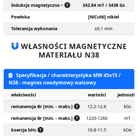
Indukcja magnetyczna ~
?
343.84 mT / 3438 Gs
Powłoka
[NiCuNi] nikiel
Tolerancja wykonania
±0.1
mm
WŁASNOŚCI MAGNETYCZNE
MATERIAŁU N38
Specyfikacja / charakterystyka MW 45x15 /
N38 - magnes neodymowy walcowy
właściwości
wartości
jednostki
remanencja Br [min. - maks.]
?
12.2-12.6
kGs
remanencja Br [min. - maks.]
?
1220-1260
mT
koercja bHc
?
10.8-11.5
kOe