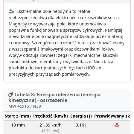
Ekstremalne pole neodymu to realne
niebezpieczeństwo dla elektroniki i rozruszników serca.
Magnesy te wytwarzają pole, które uniemożliwia
poprawne funkcjonowanie sprzętów cyfrowych. Pamiętaj:
niewidzialne pole magnetyczne oddziałuje przez materię
i obudowy. Szczególną ostrożność muszą zachować osoby
z wszczepami ślimakowymi oraz dozownikami leków.
Wpływ odczują również: zegarki mechaniczne, kluczyki
samochodowe, membrany i wyświetlacze. Nie zbliżaj
produktu do kart płatniczych, dyskach HDD ani
precyzyjnych przyrządach pomiarowych.
Tabela 8: Energia uderzenia (energia
kinetyczna) - ostrzeżenie
MW 45x15 / N38
Start z (mm)
Prędkość (km/h)
Energia (J)
Przewidywany sku
10 mm
21.39 km/h
3.16 J
(5.94 m/s)