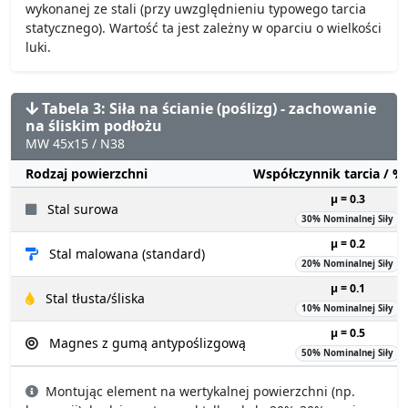
wykonanej ze stali (przy uwzględnieniu typowego tarcia
statycznego). Wartość ta jest zależny w oparciu o wielkości
luki.
Tabela 3: Siła na ścianie (poślizg) - zachowanie
na śliskim podłożu
MW 45x15 / N38
Rodzaj powierzchni
Współczynnik tarcia / 
µ = 0.3
Stal surowa
30% Nominalnej Siły
µ = 0.2
Stal malowana (standard)
20% Nominalnej Siły
µ = 0.1
Stal tłusta/śliska
10% Nominalnej Siły
µ = 0.5
Magnes z gumą antypoślizgową
50% Nominalnej Siły
Montując element na wertykalnej powierzchni (np.