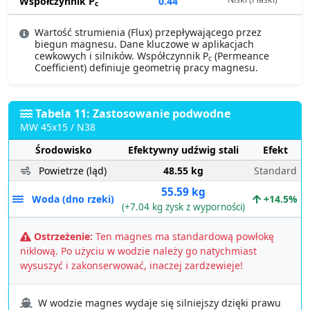
Współczynnik P
0.44
c
Wartość strumienia (Flux) przepływającego przez
biegun magnesu. Dane kluczowe w aplikacjach
cewkowych i silników. Współczynnik P
(Permeance
c
Coefficient) definiuje geometrię pracy magnesu.
Tabela 11: Zastosowanie podwodne
MW 45x15 / N38
Środowisko
Efektywny udźwig stali
Efekt
Powietrze (ląd)
48.55 kg
Standard
55.59 kg
Woda (dno rzeki)
+14.5%
(+7.04 kg zysk z wyporności)
Ostrzeżenie:
Ten magnes ma standardową powłokę
niklową. Po użyciu w wodzie należy go natychmiast
wysuszyć i zakonserwować, inaczej zardzewieje!
W wodzie magnes wydaje się silniejszy dzięki prawu