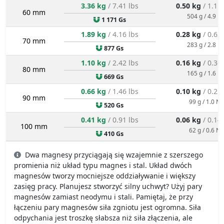
3.36 kg
/ 7.41 lbs
0.50 kg
/ 1.11
60 mm
504 g / 4.9 N
1 171 Gs
1.89 kg
/ 4.16 lbs
0.28 kg
/ 0.62
70 mm
283 g / 2.8 N
877 Gs
1.10 kg
/ 2.42 lbs
0.16 kg
/ 0.36
80 mm
165 g / 1.6 N
669 Gs
0.66 kg
/ 1.46 lbs
0.10 kg
/ 0.22
90 mm
99 g / 1.0 N
520 Gs
0.41 kg
/ 0.91 lbs
0.06 kg
/ 0.14
100 mm
62 g / 0.6 N
410 Gs
Dwa magnesy przyciągają się wzajemnie z szerszego
promienia niż układ typu magnes i stal. Układ dwóch
magnesów tworzy mocniejsze oddziaływanie i większy
zasięg pracy. Planujesz stworzyć silny uchwyt? Użyj pary
magnesów zamiast neodymu i stali. Pamiętaj, że przy
łączeniu pary magnesów siła zgniotu jest ogromna. Siła
odpychania jest troszkę słabsza niż siła złączenia, ale