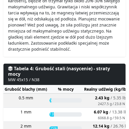
karoserii), będzie on trzymał tylko około 20%-30% swojego
maksymalnego udźwigu. Grawitacja i niski współczynnik
tarcia wpływają na to, że magnesy łatwiej przemieszczają
się w dół, niż odskakują od podłoża. Planujesz mocowanie
pionowe? Weź pod uwagę, że siła poślizgu jest znacznie
mniejsza od maksymalnego udźwigu statycznego. Na
gładkiej stali element zjedzie w dół pod dużo lżejszym
ładunkiem. Zastosowanie podkładki specjalnej może
drastycznie podnieść stabilność.
Tabela 4: Grubość stali (nasycenie) - straty
mocy
MW 45x15 / N38
Grubość blachy (mm)
% mocy
Realny udźwig (kg/lbs
0.5 mm
2.43 kg
/ 5.35 lbs
5%
2427.5 g / 23.8 N
1 mm
6.07 kg
/ 13.38 lb
13%
6068.8 g / 59.5 N
2 mm
12.14 kg
/ 26.76 lb
25%