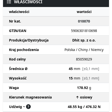
WŁAŚCIWOŚCI
właściwości
wartości
Nr kat.
010070
GTIN/EAN
5906301810698
Produkcja/Dystrybucja
Dhit sp. z o.o.
Kraj pochodzenia
Polska / Chiny / Niemcy
Kod celny
85059029
Średnica Ø
45
mm
[±0,1 mm]
Wysokość
15
mm
[±0,1 mm]
Waga
178.92
g
Kierunek magnesowania
↑ osiowy
Udźwig ~
?
48.55 kg / 476.32 N