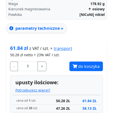
Waga
178.92
g
Kierunek magnesowania
↑ osiowy
Powłoka
[NiCuNi] nikiel
parametry techniczne »
61.84
zł
transport
z VAT / szt. +
50.28
zł netto + 23% VAT / szt.
-
+
do koszyka
upusty ilościowe:
Potrzebujesz więcej?
50.28 ZŁ
61.84 ZŁ
cena od
1
szt.
47.26 ZŁ
58.13 ZŁ
cena od
20
szt.