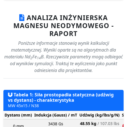
ANALIZA INŻYNIERSKA
MAGNESU NEODYMOWEGO -
RAPORT
Poniższe informacje stanowią wynik kalkulacji
matematycznej. Wyniki oparte są na algorytmach dla
materiału Nd
Fe
B. Rzeczywiste parametry mogą odbiegać
2
14
od wyników symulacji. Traktuj te wyliczenia jako punkt
odniesienia dla projektantów.
Tabela 1: Siła prostopadła statyczna (udźwig
vs dystans) - charakterystyka
MW 45x15 / N38
Dystans (mm)
Indukcja (Gauss) / mT
Udźwig (kg/lbs/g/N)
St
48.55 kg
/ 107.03 lbs
3438 Gs
0 mm
n