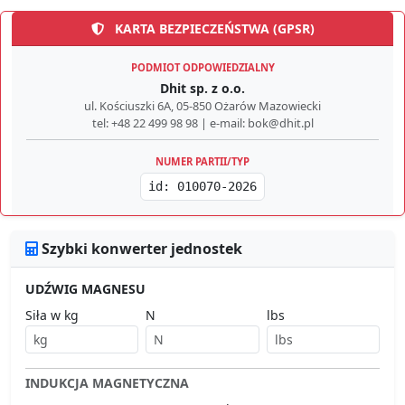
KARTA BEZPIECZEŃSTWA (GPSR)
PODMIOT ODPOWIEDZIALNY
Dhit sp. z o.o.
ul. Kościuszki 6A, 05-850 Ożarów Mazowiecki
tel: +48 22 499 98 98 | e-mail: bok@dhit.pl
NUMER PARTII/TYP
id: 010070-2026
Szybki konwerter jednostek
UDŹWIG MAGNESU
Siła w kg
N
lbs
INDUKCJA MAGNETYCZNA