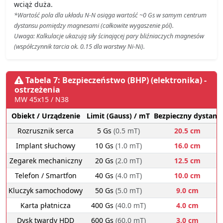
wciąż duża.
*Wartość pola dla układu N-N osiąga wartość ~0 Gs w samym centrum
dystansu pomiędzy magnesami (całkowite wygaszenie pól).
Uwaga: Kalkulacje ukazują siły ścinającej pary bliźniaczych magnesów
(współczynnik tarcia ok. 0.15 dla warstwy Ni-Ni).
Tabela 7: Bezpieczeństwo (BHP) (elektronika) -
ostrzeżenia
MW 45x15 / N38
Obiekt / Urządzenie
Limit (Gauss) / mT
Bezpieczny dystans
Rozrusznik serca
5 Gs
(0.5 mT)
20.5 cm
Implant słuchowy
10 Gs
(1.0 mT)
16.0 cm
Zegarek mechaniczny
20 Gs
(2.0 mT)
12.5 cm
Telefon / Smartfon
40 Gs
(4.0 mT)
10.0 cm
Kluczyk samochodowy
50 Gs
(5.0 mT)
9.0 cm
Karta płatnicza
400 Gs
(40.0 mT)
4.0 cm
Dysk twardy HDD
600 Gs
(60.0 mT)
3.0 cm