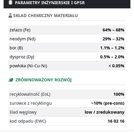
PARAMETRY INŻYNIERSKIE I GPSR
SKŁAD CHEMICZNY MATERIAŁU
żelazo (Fe)
64% – 68%
neodym (Nd)
29% – 32%
bor (B)
1.1% – 1.2%
dysproz (Dy)
0.5% – 2.0%
powłoka (Ni-Cu-Ni)
< 0.05%
ZRÓWNOWAŻONY ROZWÓJ
recyklowalność (EoL)
100%
surowce z recyklingu
~10% (pre-cons)
ślad węglowy
low / zredukowany
kod odpadu (EWC)
16 02 16