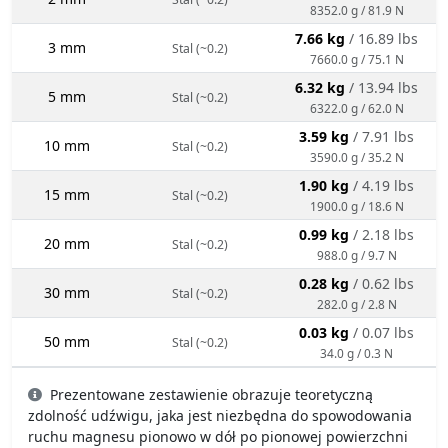
8352.0 g / 81.9 N
7.66 kg
/ 16.89 lbs
3 mm
Stal (~0.2)
7660.0 g / 75.1 N
6.32 kg
/ 13.94 lbs
5 mm
Stal (~0.2)
6322.0 g / 62.0 N
3.59 kg
/ 7.91 lbs
10 mm
Stal (~0.2)
3590.0 g / 35.2 N
1.90 kg
/ 4.19 lbs
15 mm
Stal (~0.2)
1900.0 g / 18.6 N
0.99 kg
/ 2.18 lbs
20 mm
Stal (~0.2)
988.0 g / 9.7 N
0.28 kg
/ 0.62 lbs
30 mm
Stal (~0.2)
282.0 g / 2.8 N
0.03 kg
/ 0.07 lbs
50 mm
Stal (~0.2)
34.0 g / 0.3 N
Prezentowane zestawienie obrazuje teoretyczną
zdolność udźwigu, jaka jest niezbędna do spowodowania
ruchu magnesu pionowo w dół po pionowej powierzchni