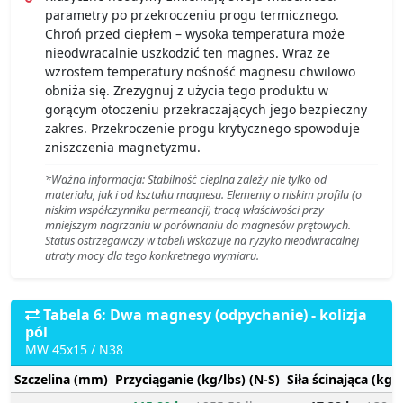
parametry po przekroczeniu progu termicznego.
Chroń przed ciepłem – wysoka temperatura może
nieodwracalnie uszkodzić ten magnes. Wraz ze
wzrostem temperatury nośność magnesu chwilowo
obniża się. Zrezygnuj z użycia tego produktu w
gorącym otoczeniu przekraczających jego bezpieczny
zakres. Przekroczenie progu krytycznego spowoduje
zniszczenia magnetyzmu.
*Ważna informacja: Stabilność cieplna zależy nie tylko od
materiału, jak i od kształtu magnesu. Elementy o niskim profilu (o
niskim współczynniku permeancji) tracą właściwości przy
mniejszym nagrzaniu w porównaniu do magnesów prętowych.
Status ostrzegawczy w tabeli wskazuje na ryzyko nieodwracalnej
utraty mocy dla tego konkretnego wymiaru.
Tabela 6: Dwa magnesy (odpychanie) - kolizja
pól
MW 45x15 / N38
Szczelina (mm)
Przyciąganie (kg/lbs) (N-S)
Siła ścinająca (kg/