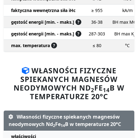
faktyczna wewnętrzna siła iHc
≥ 955
kA/m
gęstość energii [min. - maks.]
?
36-38
BH max MG
gęstość energii [min. - maks.]
?
287-303
BH max KJ
max. temperatura
?
≤ 80
°C
WŁASNOŚCI FIZYCZNE
SPIEKANYCH MAGNESÓW
NEODYMOWYCH ND
FE
B W
2
14
TEMPERATURZE 20°C
Własności fizyczne spiekanych magnesów
neodymowych Nd
Fe
B w temperaturze 20°C
2
14
właściwości