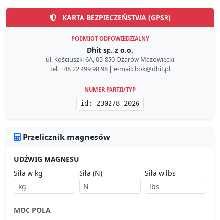
KARTA BEZPIECZEŃSTWA (GPSR)
PODMIOT ODPOWIEDZIALNY
Dhit sp. z o.o.
ul. Kościuszki 6A, 05-850 Ożarów Mazowiecki
tel: +48 22 499 98 98 | e-mail: bok@dhit.pl
NUMER PARTII/TYP
id: 230278-2026
Przelicznik magnesów
UDŹWIG MAGNESU
Siła w kg
Siła (N)
Siła w lbs
MOC POLA