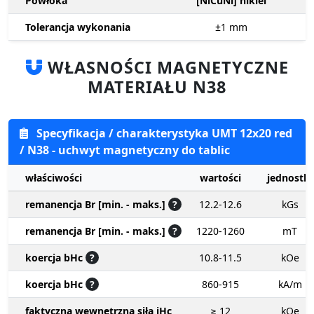
Powłoka
[NiCuNi] nikiel
Tolerancja wykonania
±1
mm
WŁASNOŚCI MAGNETYCZNE
MATERIAŁU N38
Specyfikacja / charakterystyka UMT 12x20 red
/ N38 - uchwyt magnetyczny do tablic
właściwości
wartości
jednostki
remanencja Br [min. - maks.]
?
12.2-12.6
kGs
remanencja Br [min. - maks.]
?
1220-1260
mT
koercja bHc
?
10.8-11.5
kOe
koercja bHc
?
860-915
kA/m
faktyczna wewnętrzna siła iHc
≥ 12
kOe