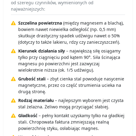
od szeregu czynników, wymienionych od
najważniejszych:
Szczelina powietrzna
(między magnesem a blachą),
bowiem nawet niewielka odległość (np. 0,5 mm)
skutkuje drastyczny spadek udźwigu nawet o 50%
(dotyczy to także lakieru, rdzy czy zanieczyszczeń).
Kierunek działania siły
– największą siłę osiągamy
tylko przy ciągnięciu pod kątem 90°. Siła ścinająca
magnesu po powierzchni jest zazwyczaj
wielokrotnie niższa (ok. 1/5 udźwigu).
Grubość stali
– zbyt cienka stal powoduje nasycenie
magnetyczne, przez co część strumienia ucieka na
drugą stronę.
Rodzaj materiału
– najlepszym wyborem jest czysta
stal żelazna. Żeliwo mogą przyciągać słabiej.
Gładkość
– pełny kontakt uzyskamy tylko na gładkiej
stali. Chropowata faktura zmniejszają realną
powierzchnię styku, osłabiając magnes.