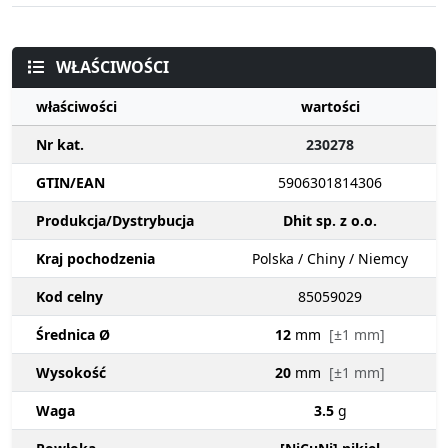
WŁAŚCIWOŚCI
właściwości
wartości
Nr kat.
230278
GTIN/EAN
5906301814306
Produkcja/Dystrybucja
Dhit sp. z o.o.
Kraj pochodzenia
Polska / Chiny / Niemcy
Kod celny
85059029
Średnica Ø
12
mm
[±1 mm]
Wysokość
20
mm
[±1 mm]
Waga
3.5
g