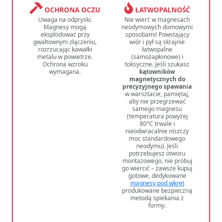
OCHRONA OCZU
ŁATWOPALNOŚĆ
Uwaga na odpryski.
Nie wierć w magnesach
Magnesy mogą
neodymowych domowymi
eksplodować przy
sposobami! Powstający
gwałtownym złączeniu,
wiór i pył są skrajnie
rozrzucając kawałki
łatwopalne
metalu w powietrze.
(samozapłonowe) i
Ochrona wzroku
toksyczne. Jeśli szukasz
wymagana.
kątowników
magnetycznych do
precyzyjnego spawania
w warsztacie, pamiętaj,
aby nie przegrzewać
samego magnesu
(temperatura powyżej
80°C trwale i
nieodwracalnie niszczy
moc standardowego
neodymu). Jeśli
potrzebujesz otworu
montażowego, nie próbuj
go wiercić – zawsze kupuj
gotowe, dedykowane
magnesy pod wkręt
produkowane bezpieczną
metodą spiekania z
formy.