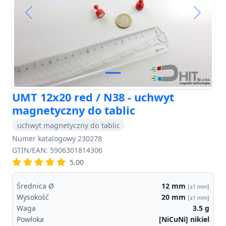
Previous
Next
UMT 12x20 red / N38 - uchwyt
magnetyczny do tablic
uchwyt magnetyczny do tablic
Numer katalogowy 230278
GTIN/EAN: 5906301814306
5.00
Średnica Ø
12
mm
[±1 mm]
Wysokość
20
mm
[±1 mm]
Waga
3.5
g
Powłoka
[NiCuNi] nikiel