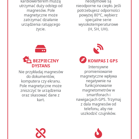
kardiowerterem muszą
neodymowe są
utrzymać duży odstęp od
nieodporne na ciepło. Jeśli
magnesów. Pole
potrzebujesz odporności
magnetyczne może
powyżej 80°C, wybierz
zatrzymać działanie
specjalne serie
urządzenia ratującego
wysokotemperaturowe
życie.
(H, SH, UH).
BEZPIECZNY
KOMPAS I GPS
DYSTANS
Intensywne
promieniowanie
Nie przykładaj magnesów
magnetyczne wpływa
do dokumentów,
negatywnie na
komputera czy ekranu.
funkcjonowanie
Pole magnetyczne może
magnetometrów w
zniszczyć te urządzenia
smartfonach i
oraz skasować dane z
nawigacjach GPS. Trzymaj
kart.
z dala magnesów od
telefonu, aby nie
uszkodzić czujników.