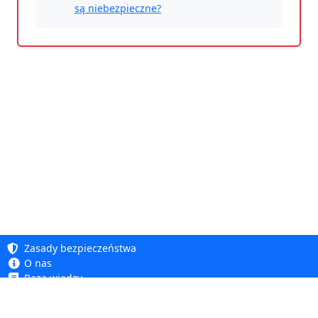
są niebezpieczne?
Zasady bezpieczeństwa
O nas
Baza wiedzy
Polityka prywatności
Copyright 2005 - 2026
Polityka cookie
Dhit sp. z o. o.