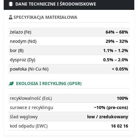
DANE TECHNICZNE I ŚRODOWISKOWE
SPECYFIKACJA MATERIAŁOWA
żelazo (Fe)
64% – 68%
neodym (Nd)
29% – 32%
bor (B)
1.1% – 1.2%
dysproz (Dy)
0.5% – 2.0%
powłoka (Ni-Cu-Ni)
< 0.05%
EKOLOGIA I RECYKLING (GPSR)
recyklowalność (EoL)
100%
surowce z recyklingu
~10% (pre-cons)
ślad węglowy
low / zredukowany
kod odpadu (EWC)
16 02 16