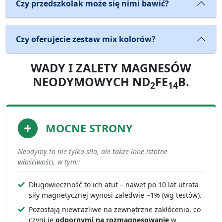
Czy przedszkolak może się nimi bawić?
Czy oferujecie zestaw mix kolorów?
WADY I ZALETY MAGNESÓW
NEODYMOWYCH ND
FE
B.
2
14
MOCNE STRONY
Neodymy to nie tylko siła, ale także inne istotne
właściwości, w tym::
Długowieczność to ich atut – nawet po 10 lat utrata
siły magnetycznej wynosi zaledwie ~1% (wg testów).
Pozostają niewrażliwe na zewnętrzne zakłócenia, co
czyni je
odpornymi na rozmagnesowanie
w