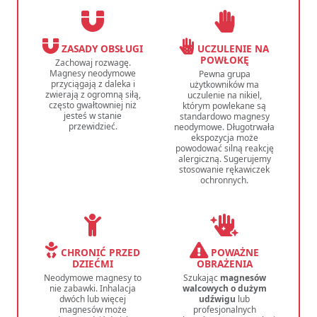
ZASADY OBSŁUGI
UCZULENIE NA
POWŁOKĘ
Zachowaj rozwagę.
Magnesy neodymowe
Pewna grupa
przyciągają z daleka i
użytkowników ma
zwierają z ogromną siłą,
uczulenie na nikiel,
często gwałtowniej niż
którym powlekane są
jesteś w stanie
standardowo magnesy
przewidzieć.
neodymowe. Długotrwała
ekspozycja może
powodować silną reakcję
alergiczną. Sugerujemy
stosowanie rękawiczek
ochronnych.
CHRONIĆ PRZED
POWAŻNE
DZIEĆMI
OBRAŻENIA
Neodymowe magnesy to
Szukając
magnesów
nie zabawki. Inhalacja
walcowych o dużym
dwóch lub więcej
udźwigu
lub
magnesów może
profesjonalnych