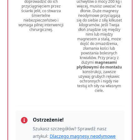
doprowadzić do ich
uchwytów o mocy 200 kg i
przyciągnięciem przez
więcej, musisz uważać na
ścianki jelit, co stwarza
dłonie. Duże magnesy
śmiertelne
neodymowe przyciągają
niebezpieczeństwo i
się do siebie z siłą kilkuset
wymaga pilnej interwencji
kilogramów. Jeśli Twoja
chirurgicznej.
dłoń znajdzie się między
nimi lub między
magnesem a stalą, może
dojść do zmiażdżenia,
złamania kości lub
powstania bolesnych
krwiaków. Przy pracy z
dużymi
magnesami
płytkowymi do montażu
konstrukcji, zawsze
używaj grubych rękawic
ochronnych i nigdy nie
testuj ich siły na własnym
ciele.
Ostrzeżenie!
Szukasz szczegółów? Sprawdź nasz
artykuł:
Dlaczego magnesy neodymowe