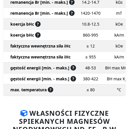
remanencja Br [min. - maks.]
?
14.2-14.7
kGs
remanencja Br [min. - maks.]
?
1420-1470
mT
koercja bHc
?
10.8-12.5
kOe
koercja bHc
?
860-995
kA/m
faktyczna wewnętrzna siła iHc
≥ 12
kOe
faktyczna wewnętrzna siła iHc
≥ 955
kA/m
gęstość energii [min. - maks.]
?
48-53
BH max MG
gęstość energii [min. - maks.]
?
380-422
BH max KJ
max. temperatura
?
≤ 80
°C
WŁASNOŚCI FIZYCZNE
SPIEKANYCH MAGNESÓW