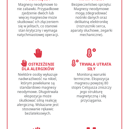
Magnesy neodymowe to
Bezpieczeństwo sprzętu:
nie zabawki. Przypadkowe
Magnesy neodymowe
zjedzenie dwóch lub
mogą zdegradować
więcej magnesów może
nośniki danych oraz
skutkować ich złączeniem
delikatną elektronikę
się w jelitach, co stanowi
(rozruszniki serca,
stan krytyczny i wymaga
aparaty słuchowe, zegarki
natychmiastowej operacji.
mechaniczne).
OSTRZEŻENIE
TRWAŁA UTRATA
DLA ALERGIKÓW
SIŁY
Niektóre osoby wykazuje
Monitoruj warunki
nadwrażliwość na nikiel,
termiczne. Ekspozycja
którym powlekane są
magnesu powyżej 80
standardowo magnesy
stopni Celsjusza zniszczy
neodymowe. Długotrwała
jego strukturę
ekspozycja może
magnetyczną i siłę
skutkować silną reakcję
przyciągania.
alergiczną. Wskazane jest
stosowanie rękawic
bezlateksowych.