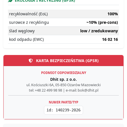
EKOLOGIA I RECYKLING (GPSR)
recyklowalność (EoL)
100%
surowce z recyklingu
~10% (pre-cons)
ślad węglowy
low / zredukowany
kod odpadu (EWC)
16 02 16
KARTA BEZPIECZEŃSTWA (GPSR)
PODMIOT ODPOWIEDZIALNY
Dhit sp. z o.o.
ul. Kościuszki 6A, 05-850 Ożarów Mazowiecki
tel: +48 22 499 98 98 | e-mail: bok@dhit.pl
NUMER PARTII/TYP
id: 140239-2026