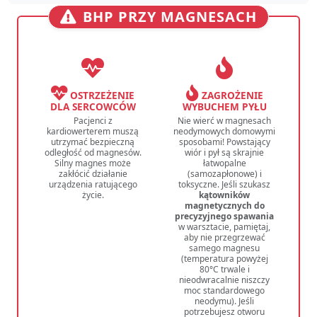
BHP PRZY MAGNESACH
OSTRZEŻENIE
ZAGROŻENIE
DLA SERCOWCÓW
WYBUCHEM PYŁU
Pacjenci z
Nie wierć w magnesach
kardiowerterem muszą
neodymowych domowymi
utrzymać bezpieczną
sposobami! Powstający
odległość od magnesów.
wiór i pył są skrajnie
Silny magnes może
łatwopalne
zakłócić działanie
(samozapłonowe) i
urządzenia ratującego
toksyczne. Jeśli szukasz
życie.
kątowników
magnetycznych do
precyzyjnego spawania
w warsztacie, pamiętaj,
aby nie przegrzewać
samego magnesu
(temperatura powyżej
80°C trwale i
nieodwracalnie niszczy
moc standardowego
neodymu). Jeśli
potrzebujesz otworu