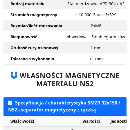
Rodzaj materiału
Stal nierdzewna AISI 304 / A2
Strumień magnetyczny
~ 10 000
Gauss [±5%]
Rozmiar/ilość mocowania
2xM8
Biegunowość
obwodowa - 5 nabiegunników
Grubość rury osłonowej
1
mm
Tolerancja wykonania
±1
mm
WŁASNOŚCI MAGNETYCZNE
MATERIAŁU N52
Specyfikacja / charakterystyka SMZR 32x150 /
N52 - separator magnetyczny z rączką
właściwości
wartości
jednostki