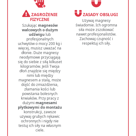
ZAGROŻENIE
ZASADY OBSŁUGI
FIZYCZNE
Używaj magnesy
świadomie. Ich ogromna
Szukając
magnesów
siła może zszokować
walcowych o dużym
nawet profesjonalistów.
udźwigu
lub
Zachowaj czujność i
profesjonalnych
respektuj ich siły.
uchwytów o mocy 200 kg i
więcej, musisz uważać na
dłonie. Duże magnesy
neodymowe przyciągają
się do siebie z siłą kilkuset
kilogramów. Jeśli Twoja
dłoń znajdzie się między
nimi lub między
magnesem a stalą, może
dojść do zmiażdżenia,
złamania kości lub
powstania bolesnych
krwiaków. Przy pracy z
dużymi
magnesami
płytkowymi do montażu
konstrukcji, zawsze
używaj grubych rękawic
ochronnych i nigdy nie
testuj ich siły na własnym
ciele.