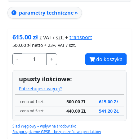
parametry techniczne »
615.00
zł
transport
z VAT / szt. +
500.00
zł netto + 23% VAT / szt.
-
+
do koszyka
upusty ilościowe:
Potrzebujesz więcej?
500.00 ZŁ
615.00 ZŁ
cena od
1
szt.
440.00 ZŁ
541.20 ZŁ
cena od
5
szt.
Ślad Węglowy – wpływ na środowisko
Rozporządzenie GPSR – bezpieczeństwo produktów