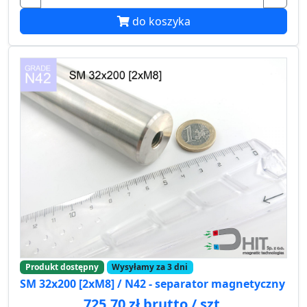
do koszyka
Produkt dostępny
Wysyłamy za 3 dni
SM 32x200 [2xM8] / N42 - separator magnetyczny
725.70 zł brutto / szt.