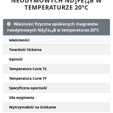
NEODYMOWYCH ND
FE
B W
2
14
TEMPERATURZE 20°C
Własności fizyczne spiekanych magnesów
neodymowych Nd
Fe
B w temperaturze 20°C
2
14
właściwości
Twardość Vickersa
Gęstość
Temperatura Curie TC
Temperatura Curie TF
Specyficzna oporność
Siła wyginania
Wytrzymałość na ściskanie