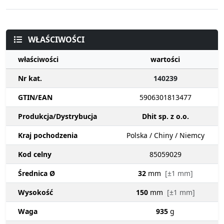
WŁAŚCIWOŚCI
właściwości
wartości
Nr kat.
140239
GTIN/EAN
5906301813477
Produkcja/Dystrybucja
Dhit sp. z o.o.
Kraj pochodzenia
Polska / Chiny / Niemcy
Kod celny
85059029
Średnica Ø
32
mm
[±1 mm]
Wysokość
150
mm
[±1 mm]
Waga
935
g