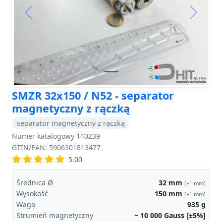
Previous
Next
SMZR 32x150 / N52 - separator
magnetyczny z rączką
separator magnetyczny z rączką
Numer katalogowy 140239
GTIN/EAN: 5906301813477
5.00
Średnica Ø
32
mm
[±1 mm]
Wysokość
150
mm
[±1 mm]
Waga
935
g
Strumień magnetyczny
~ 10 000
Gauss [±5%]