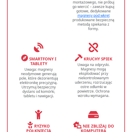
montażowego, nie próbuj
go wiercić – zawsze kupuj
gotowe, dedykowane
magnesy pod wkręt
produkowane bezpieczną
metodą spiekania z
formy.
SMARTFONY I
KRUCHY SPIEK
TABLETY
Uwaga na odpryski.
Magnesy mogą
Uwaga: magnesy
eksplodować przy
neodymowe generują
niekontrolowanym
pole, które dezorientują
uderzeniu, rozrzucając
elektronikę precyzyjną.
ostre odłamki w
Utrzymuj bezpieczny
powietrze. Ochrona
dystans od komórki,
wzroku wymagana.
tabletu i nawigacji.
RYZYKO
NIE ZBLIŻAJ DO
POŁKNIĘCIA
KOMPUTERA