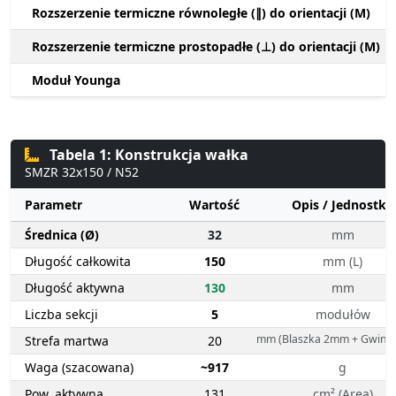
Rozszerzenie termiczne równoległe (∥) do orientacji (M)
Rozszerzenie termiczne prostopadłe (⊥) do orientacji (M)
Moduł Younga
Tabela 1: Konstrukcja wałka
SMZR 32x150 / N52
Parametr
Wartość
Opis / Jednostka
Średnica (Ø)
32
mm
Długość całkowita
150
mm (L)
Długość aktywna
130
mm
Liczba sekcji
5
modułów
mm (Blaszka 2mm + Gwint
Strefa martwa
20
Waga (szacowana)
~917
g
Pow. aktywna
131
cm² (Area)