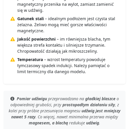
magnetyczny przenika na wylot, zamiast zamienić
się w udźwig.
Gatunek stali
– idealnym podłożem jest czysta stal
żelazna. Żeliwo mogą mieć gorsze właściwości
magnetyczne.
Jakość powierzchni
– im równiejsza blacha, tym
większa strefa kontaktu i silniejsze trzymanie.
Chropowatość działają jak mikroszczeliny.
Temperatura
– wzrost temperatury powoduje
tymczasowy spadek indukcji. Należy pamiętać o
limit termiczny dla danego modelu.
Pomiar udźwigu
przeprowadzano na
gładkiej blaszce
o
odpowiedniej grubości
, przy
prostopadłym działaniu siły
, z
kolei przy
próbie przesunięcia magnesu
udźwig jest mniejszy
nawet 5 razy
. Co więcej, nawet
minimalna przerwa
między
magnesem, a blachą
redukuje
udźwig
.