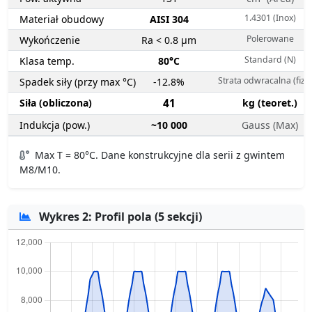
1.4301 (Inox)
Materiał obudowy
AISI 304
Polerowane
Wykończenie
Ra < 0.8 µm
Standard (N)
Klasa temp.
80°C
Strata odwracalna (fizy
Spadek siły (przy max °C)
-12.8%
Siła (obliczona)
41
kg (teoret.)
Indukcja (pow.)
~10 000
Gauss (Max)
Max T = 80°C. Dane konstrukcyjne dla serii z gwintem
M8/M10.
Wykres 2: Profil pola (5 sekcji)