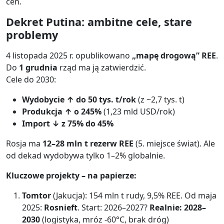
cen.
Dekret Putina: ambitne cele, stare
problemy
4 listopada 2025 r. opublikowano
„mapę drogową” REE
.
Do
1 grudnia
rząd ma ją zatwierdzić.
Cele do 2030:
Wydobycie ↑ do 50 tys. t/rok
(z ~2,7 tys. t)
Produkcja ↑ o 245%
(1,23 mld USD/rok)
Import ↓ z 75% do 45%
Rosja ma
12–28 mln t rezerw REE
(5. miejsce świat). Ale
od dekad wydobywa tylko 1–2% globalnie.
Kluczowe projekty – na papierze:
Tomtor
(Jakucja): 154 mln t rudy, 9,5% REE. Od maja
2025:
Rosnieft
. Start: 2026–2027?
Realnie: 2028–
2030
(logistyka, mróz -60°C, brak dróg)