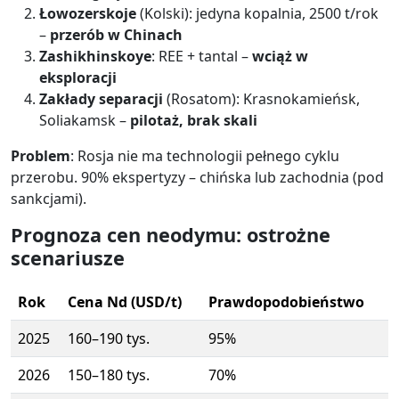
Łowozerskoje
(Kolski): jedyna kopalnia, 2500 t/rok
–
przerób w Chinach
Zashikhinskoye
: REE + tantal –
wciąż w
eksploracji
Zakłady separacji
(Rosatom): Krasnokamieńsk,
Soliakamsk –
pilotaż, brak skali
Problem
: Rosja nie ma technologii pełnego cyklu
przerobu. 90% ekspertyzy – chińska lub zachodnia (pod
sankcjami).
Prognoza cen neodymu: ostrożne
scenariusze
Rok
Cena Nd (USD/t)
Prawdopodobieństwo
2025
160–190 tys.
95%
2026
150–180 tys.
70%