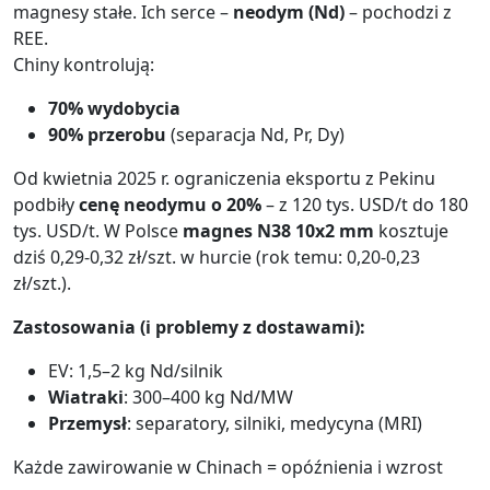
magnesy stałe. Ich serce –
neodym (Nd)
– pochodzi z
REE.
Chiny kontrolują:
70% wydobycia
90% przerobu
(separacja Nd, Pr, Dy)
Od kwietnia 2025 r. ograniczenia eksportu z Pekinu
podbiły
cenę neodymu o 20%
– z 120 tys. USD/t do 180
tys. USD/t. W Polsce
magnes N38 10x2 mm
kosztuje
dziś 0,29-0,32 zł/szt. w hurcie (rok temu: 0,20-0,23
zł/szt.).
Zastosowania (i problemy z dostawami):
EV: 1,5–2 kg Nd/silnik
Wiatraki
: 300–400 kg Nd/MW
Przemysł
: separatory, silniki, medycyna (MRI)
Każde zawirowanie w Chinach = opóźnienia i wzrost