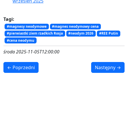
wrzesień 2025
Tagi:
#magnesy neodymowe
#magnes neodymowy cena
#pierwiastki ziem rzadkich Rosja
#neodym 2026
#REE Putin
#cena neodymu
środa 2025-11-05T12:00:00
← Poprzedni
Następny →