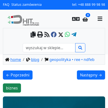
FAQ
Status zamówienia
tel:
+48 888 99 98 98
0
home
blog
geopolityka • ree • ndfeb
← Poprzedni
Następny →
biznes