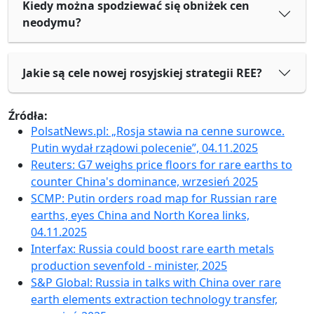
Kiedy można spodziewać się obniżek cen
neodymu?
Jakie są cele nowej rosyjskiej strategii REE?
Źródła:
PolsatNews.pl: „Rosja stawia na cenne surowce.
Putin wydał rządowi polecenie”, 04.11.2025
Reuters: G7 weighs price floors for rare earths to
counter China's dominance, wrzesień 2025
SCMP: Putin orders road map for Russian rare
earths, eyes China and North Korea links,
04.11.2025
Interfax: Russia could boost rare earth metals
production sevenfold - minister, 2025
S&P Global: Russia in talks with China over rare
earth elements extraction technology transfer,