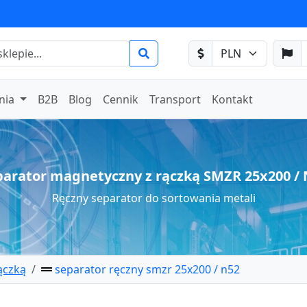
nia
B2B
Blog
Cennik
Transport
Kontakt
parator magnetyczny z rączką SMZR 25x200 / 
Ręczny separator do sortowania metali
ączką
separator ręczny smzr 25x200 / n52
ny z rączką