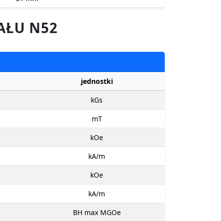
AŁU N52
jednostki
kGs
mT
kOe
kA/m
kOe
kA/m
BH max MGOe