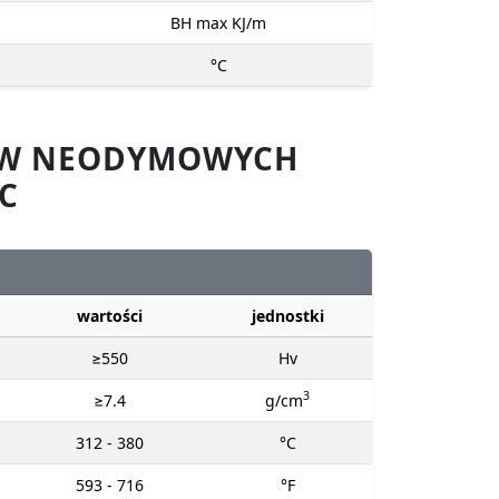
BH max KJ/m
°C
SÓW NEODYMOWYCH
C
wartości
jednostki
≥550
Hv
3
≥7.4
g/cm
312 - 380
°C
593 - 716
°F