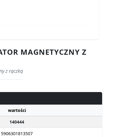
RATOR MAGNETYCZNY Z
ny z rączką
wartości
140444
5906301813507