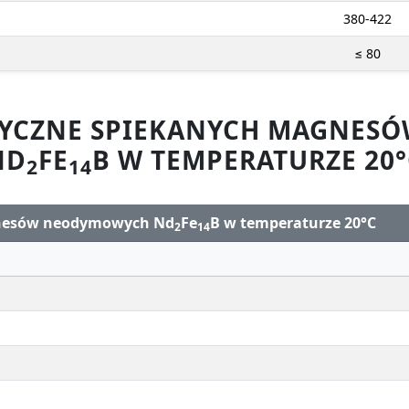
380-422
≤ 80
ZYCZNE SPIEKANYCH MAGNE
ND
FE
B W TEMPERATURZE 20°
2
14
gnesów neodymowych Nd
Fe
B w temperaturze 20°C
2
14