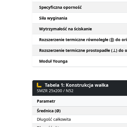
Specyficzna oporność
Siła wyginania
Wytrzymałość na ściskanie
Rozszerzenie termiczne równoległe (∥) do ori
Rozszerzenie termiczne prostopadłe (⊥) do or
Moduł Younga
Tabela 1: Konstrukcja wałka
SMZR 25x200 / N52
Parametr
Średnica (Ø)
Długość całkowita