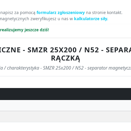
 napisz za pomocą
formularz zgłoszeniowy
na stronie kontakt.
 magnetycznych zweryfikujesz u nas w
kalkulatorze siły.
ealizujemy jeszcze dziś!
ZNE - SMZR 25X200 / N52 - SEPA
RĄCZKĄ
ja / charakterystyka - SMZR 25x200 / N52 - separator magnetycz