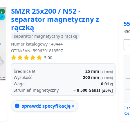
SMZR 25x200 / N52 -
ny
separator magnetyczny z
j!
55
rączką
450
separator magnetyczny z rączką
Numer katalogowy 140444
-
Next
GTIN/EAN: 5906301813507
5.00
Średnica Ø
25
mm
[±1 mm]
Wysokość
200
mm
[±1 mm]
Waga
0.01
g
Strumień magnetyczny
~ 8 500
Gauss [±5%]
sprawdź specyfikację »
Śla
Roz