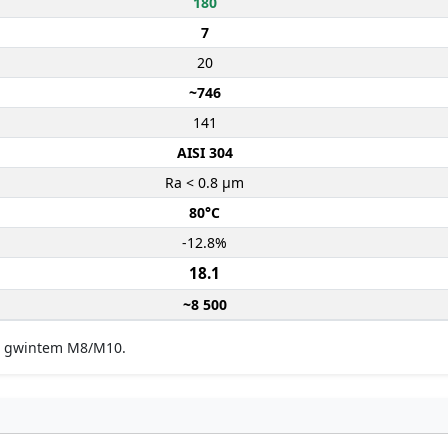
180
7
20
~746
141
AISI 304
Ra < 0.8 µm
80°C
-12.8%
18.1
~8 500
 z gwintem M8/M10.