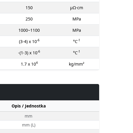
150
μΩ⋅cm
250
MPa
1000~1100
MPa
-6
-1
(3-4) x 10
°C
-6
-1
-(1-3) x 10
°C
4
1.7 x 10
kg/mm²
Opis / Jednostka
mm
mm (L)