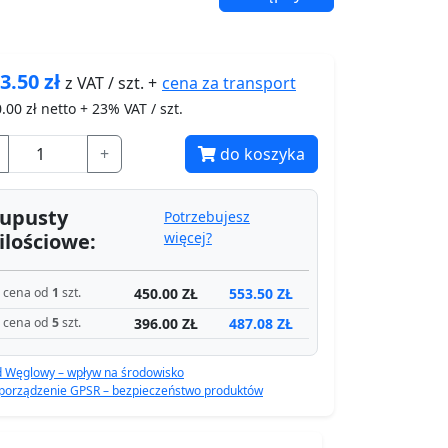
3.50
zł
cena za
transport
z VAT / szt. +
.00
zł netto + 23% VAT / szt.
+
do koszyka
upusty
Potrzebujesz
ilościowe:
więcej?
450.00 ZŁ
553.50 ZŁ
cena od
1
szt.
396.00 ZŁ
487.08 ZŁ
cena od
5
szt.
d Węglowy – wpływ na środowisko
porządzenie GPSR – bezpieczeństwo produktów