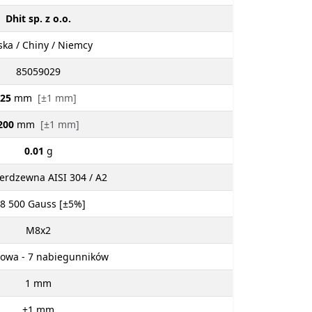
Dhit sp. z o.o.
ska / Chiny / Niemcy
85059029
25
mm
[±1 mm]
200
mm
[±1 mm]
0.01
g
ierdzewna AISI 304 / A2
 8 500
Gauss [±5%]
M8x2
owa - 7 nabiegunników
1
mm
±1
mm