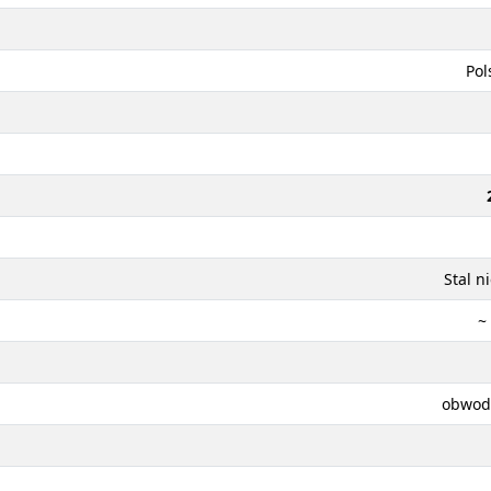
Pol
Stal n
~
obwod