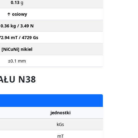
0.13
g
↑ osiowy
0.36 kg / 3.49 N
72.94 mT / 4729 Gs
[NiCuNi] nikiel
±0.1
mm
AŁU N38
jednostki
kGs
mT