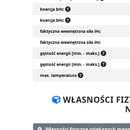
koercja bHc
?
koercja bHc
?
faktyczna wewnętrzna siła iHc
faktyczna wewnętrzna siła iHc
gęstość energii [min. - maks.]
?
gęstość energii [min. - maks.]
?
max. temperatura
?
WŁASNOŚCI FI
Własności fizyczne spiekanych ma