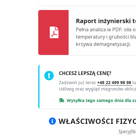
Raport inżynierski
Pełna analiza w PDF: siła 
temperatury i grubości bl
krzywa demagnetyzacji.
CHCESZ LEPSZĄ CENĘ?
Zadzwoń już teraz
+48 22 499 98 98
l
Udźwig oraz wygląd magnesów oblic
Wysyłka tego samego dnia dla z
WŁAŚCIWOŚCI FIZY
Specyfi