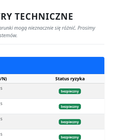
TRY TECHNICZNE
arunki mogą nieznacznie się różnić. Prosimy
ystemów.
/N)
Status ryzyka
bs
bezpieczny
bs
bezpieczny
bs
bezpieczny
bs
bezpieczny