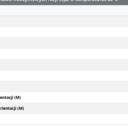
2
14
entacji (M)
ientacji (M)