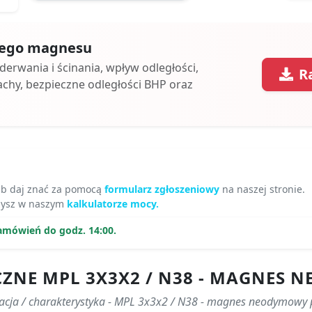
 tego magnesu
oderwania i ścinania, wpływ odległości,
R
achy, bezpieczne odległości BHP oraz
ub daj znać za pomocą
formularz zgłoszeniowy
na naszej stronie.
zysz w naszym
kalkulatorze mocy.
amówień do godz. 14:00.
CZNE MPL 3X3X2 / N38 - MAGNES
kacja / charakterystyka - MPL 3x3x2 / N38 - magnes neodymowy 