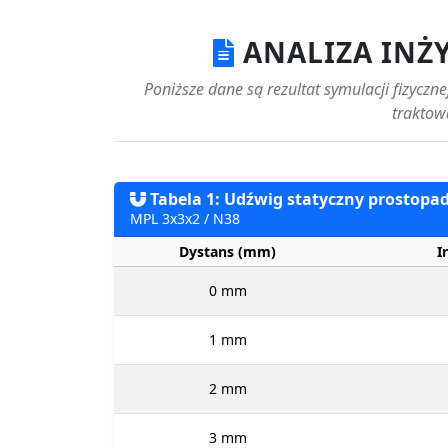
ANALIZA INŻ
Poniższe dane są rezultat symulacji fizyczn
traktow
Tabela 1: Udźwig statyczny prostopad
MPL 3x3x2 / N38
Dystans (mm)
I
0 mm
1 mm
2 mm
3 mm