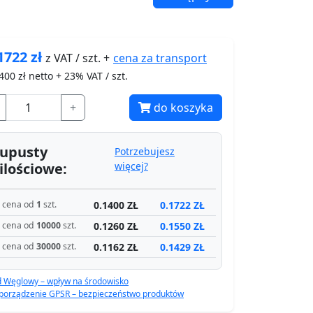
1722
zł
cena za
transport
z VAT / szt. +
400
zł netto + 23% VAT / szt.
+
do koszyka
upusty
Potrzebujesz
ilościowe:
więcej?
0.1400 ZŁ
0.1722 ZŁ
cena od
1
szt.
0.1260 ZŁ
0.1550 ZŁ
cena od
10000
szt.
0.1162 ZŁ
0.1429 ZŁ
cena od
30000
szt.
d Węglowy – wpływ na środowisko
porządzenie GPSR – bezpieczeństwo produktów