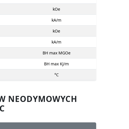
kOe
kA/m
kOe
kA/m
BH max MGOe
BH max KJ/m
°C
SÓW NEODYMOWYCH
C