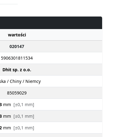
wartości
020147
5906301811534
Dhit sp. z o.o.
ska / Chiny / Niemcy
85059029
3
mm
[±0,1 mm]
3
mm
[±0,1 mm]
2
mm
[±0,1 mm]