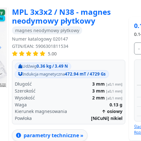
MPL 3x3x2 / N38 - magnes
ny
neodymowy płytkowy
ni
0.
magnes neodymowy płytkowy
0.1
Numer katalogowy 020147
GTIN/EAN: 5906301811534
-
5.00
Next
Udźwig
0.36 kg / 3.49 N
Indukcja magnetyczna
472.94 mT / 4729 Gs
Długość
3
mm
[±0,1 mm]
Szerokość
3
mm
[±0,1 mm]
Wysokość
2
mm
[±0,1 mm]
Waga
0.13
g
Kierunek magnesowania
↑ osiowy
Powłoka
[NiCuNi] nikiel
Śla
Roz
parametry techniczne »