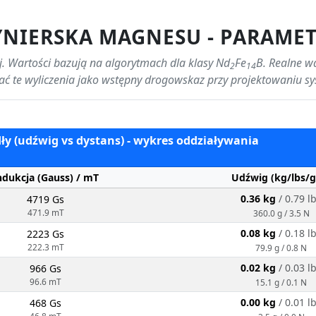
YNIERSKA MAGNESU - PARAME
ej. Wartości bazują na algorytmach dla klasy Nd
Fe
B. Realne w
2
14
ać te wyliczenia jako wstępny drogowskaz przy projektowaniu s
ły (udźwig vs dystans) - wykres oddziaływania
ndukcja (Gauss) / mT
Udźwig (kg/lbs/g
0.36 kg
/ 0.79 l
4719 Gs
471.9 mT
360.0 g / 3.5 N
0.08 kg
/ 0.18 l
2223 Gs
222.3 mT
79.9 g / 0.8 N
0.02 kg
/ 0.03 l
966 Gs
96.6 mT
15.1 g / 0.1 N
0.00 kg
/ 0.01 l
468 Gs