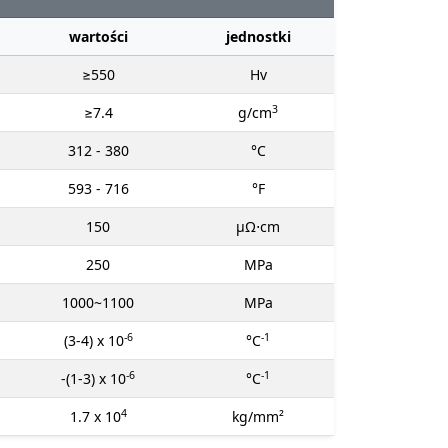
wartości
jednostki
≥550
Hv
3
≥7.4
g/cm
312 - 380
°C
593 - 716
°F
150
μΩ⋅cm
250
MPa
1000~1100
MPa
-6
-1
(3-4) x 10
°C
-6
-1
-(1-3) x 10
°C
4
1.7 x 10
kg/mm²