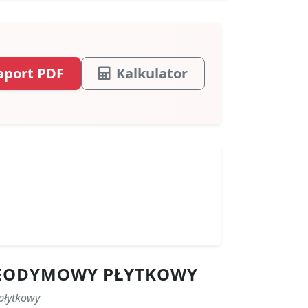
aport PDF
Kalkulator
 NEODYMOWY PŁYTKOWY
płytkowy