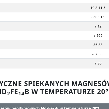
10.8-11.5
860-915
≥ 12
≥ 955
36-38
287-303
≤ 80
ZYCZNE SPIEKANYCH MAGNE
ND
FE
B W TEMPERATURZE 20°
2
14
gnesów neodymowych Nd
Fe
B w temperaturze 20°C