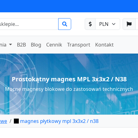
nia
B2B
Blog
Cennik
Transport
Kontakt
Prostokątny magnes MPL 3x3x2 / N38
Mocne magnesy blokowe do zastosowań technicznych
owe
magnes płytkowy mpl 3x3x2 / n38
ytkowy