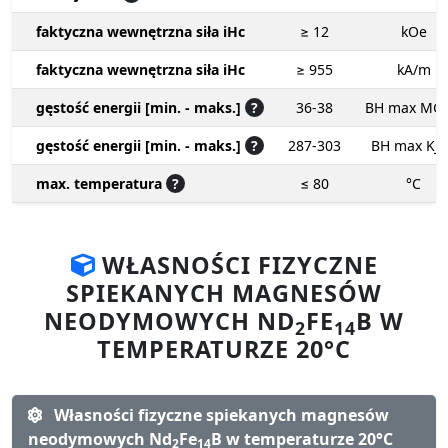
faktyczna wewnętrzna siła iHc
≥ 12
kOe
faktyczna wewnętrzna siła iHc
≥ 955
kA/m
gęstość energii [min. - maks.]
?
36-38
BH max MG
gęstość energii [min. - maks.]
?
287-303
BH max KJ
max. temperatura
?
≤ 80
°C
WŁASNOŚCI FIZYCZNE
SPIEKANYCH MAGNESÓW
NEODYMOWYCH ND
FE
B W
2
14
TEMPERATURZE 20°C
Własności fizyczne spiekanych magnesów
neodymowych Nd
Fe
B w temperaturze 20°C
2
14