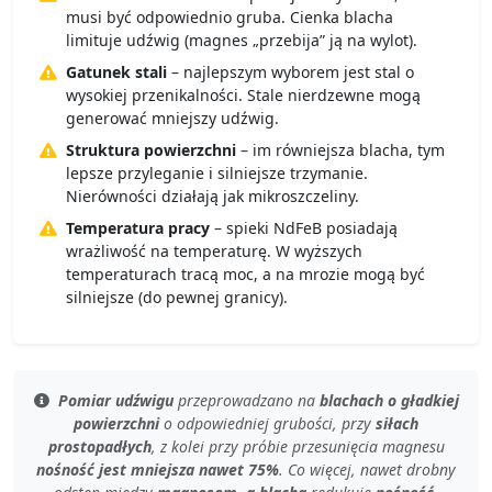
musi być odpowiednio gruba. Cienka blacha
limituje udźwig (magnes „przebija” ją na wylot).
Gatunek stali
– najlepszym wyborem jest stal o
wysokiej przenikalności. Stale nierdzewne mogą
generować mniejszy udźwig.
Struktura powierzchni
– im równiejsza blacha, tym
lepsze przyleganie i silniejsze trzymanie.
Nierówności działają jak mikroszczeliny.
Temperatura pracy
– spieki NdFeB posiadają
wrażliwość na temperaturę. W wyższych
temperaturach tracą moc, a na mrozie mogą być
silniejsze (do pewnej granicy).
Pomiar udźwigu
przeprowadzano na
blachach o gładkiej
powierzchni
o
odpowiedniej grubości
, przy
siłach
prostopadłych
, z kolei przy
próbie przesunięcia magnesu
nośność jest mniejsza nawet 75%
. Co więcej, nawet
drobny