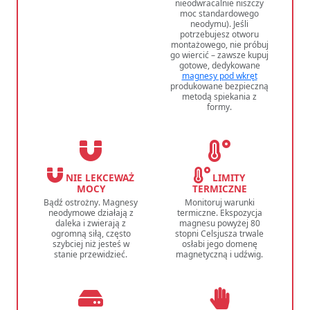
nieodwracalnie niszczy
moc standardowego
neodymu). Jeśli
potrzebujesz otworu
montażowego, nie próbuj
go wiercić – zawsze kupuj
gotowe, dedykowane
magnesy pod wkręt
produkowane bezpieczną
metodą spiekania z
formy.
NIE LEKCEWAŻ
LIMITY
MOCY
TERMICZNE
Bądź ostrożny. Magnesy
Monitoruj warunki
neodymowe działają z
termiczne. Ekspozycja
daleka i zwierają z
magnesu powyżej 80
ogromną siłą, często
stopni Celsjusza trwale
szybciej niż jesteś w
osłabi jego domenę
stanie przewidzieć.
magnetyczną i udźwig.