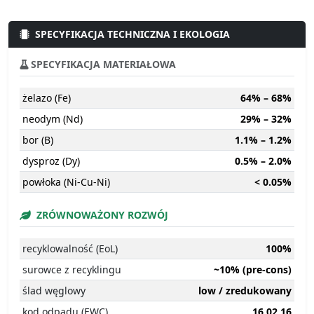
SPECYFIKACJA TECHNICZNA I EKOLOGIA
SPECYFIKACJA MATERIAŁOWA
żelazo (Fe)
64% – 68%
neodym (Nd)
29% – 32%
bor (B)
1.1% – 1.2%
dysproz (Dy)
0.5% – 2.0%
powłoka (Ni-Cu-Ni)
< 0.05%
ZRÓWNOWAŻONY ROZWÓJ
recyklowalność (EoL)
100%
surowce z recyklingu
~10% (pre-cons)
ślad węglowy
low / zredukowany
kod odpadu (EWC)
16 02 16