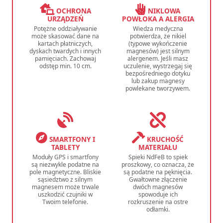
OCHRONA
NIKLOWA
URZĄDZEŃ
POWŁOKA A ALERGIA
Potężne oddziaływanie
Wiedza medyczna
może skasować dane na
potwierdza, że nikiel
kartach płatniczych,
(typowe wykończenie
dyskach twardych i innych
magnesów) jest silnym
pamięciach. Zachowaj
alergenem. Jeśli masz
odstęp min. 10 cm.
uczulenie, wystrzegaj się
bezpośredniego dotyku
lub zakup magnesy
powlekane tworzywem.
SMARTFONY I
KRUCHOŚĆ
TABLETY
MATERIAŁU
Moduły GPS i smartfony
Spieki NdFeB to spiek
są niezwykle podatne na
proszkowy, co oznacza, że
pole magnetyczne. Bliskie
są podatne na pęknięcia.
sąsiedztwo z silnym
Gwałtowne złączenie
magnesem może trwale
dwóch magnesów
uszkodzić czujniki w
spowoduje ich
Twoim telefonie.
rozkruszenie na ostre
odłamki.