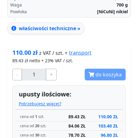
Waga
700
g
Powłoka
[NiCuNi] nikiel
właściwości techniczne »
110.00
zł
transport
z VAT / szt. +
89.43
zł netto + 23% VAT / szt.
-
+
do koszyka
upusty ilościowe:
Potrzebujesz więcej?
89.43 ZŁ
110.00 ZŁ
cena od
1
szt.
84.06 ZŁ
103.40 ZŁ
cena od
20
szt.
78.70 ZŁ
96.80 ZŁ
cena od
30
szt.