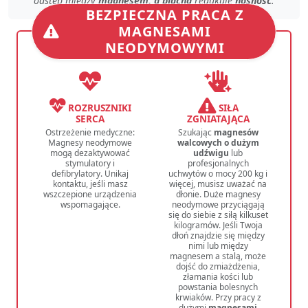
odstęp
między
magnesem, a blachą
redukuje
nośność
.
BEZPIECZNA PRACA Z
MAGNESAMI
NEODYMOWYMI
ROZRUSZNIKI
SIŁA
SERCA
ZGNIATAJĄCA
Ostrzeżenie medyczne:
Szukając
magnesów
Magnesy neodymowe
walcowych o dużym
mogą dezaktywować
udźwigu
lub
stymulatory i
profesjonalnych
defibrylatory. Unikaj
uchwytów o mocy 200 kg i
kontaktu, jeśli masz
więcej, musisz uważać na
wszczepione urządzenia
dłonie. Duże magnesy
wspomagające.
neodymowe przyciągają
się do siebie z siłą kilkuset
kilogramów. Jeśli Twoja
dłoń znajdzie się między
nimi lub między
magnesem a stalą, może
dojść do zmiażdżenia,
złamania kości lub
powstania bolesnych
krwiaków. Przy pracy z
dużymi
magnesami