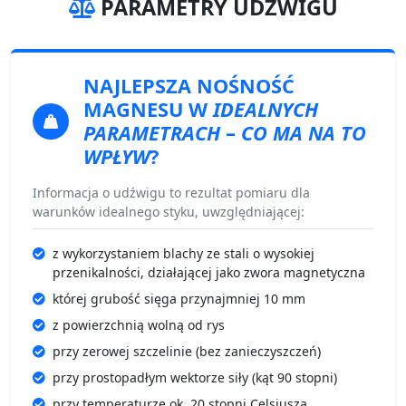
PARAMETRY UDŹWIGU
NAJLEPSZA NOŚNOŚĆ
MAGNESU
W
IDEALNYCH
PARAMETRACH
–
CO MA NA TO
WPŁYW
?
Informacja o udźwigu to rezultat pomiaru dla
warunków idealnego styku, uwzględniającej:
z wykorzystaniem blachy ze stali o wysokiej
przenikalności, działającej jako zwora magnetyczna
której grubość sięga przynajmniej 10 mm
z powierzchnią wolną od rys
przy zerowej szczelinie (bez zanieczyszczeń)
przy prostopadłym wektorze siły (kąt 90 stopni)
przy temperaturze ok. 20 stopni Celsjusza