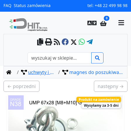
FAQ
Status zamówienia
tel:
+48 22 499 98 98
0
home
uchwyty i magnesy do poszukiwań
magnes do poszukiwań ump 67x28 [m8+m10] gw f120 kg / n38
← poprzedni
następny →
Produkt na zamówienie
Wysyłamy za 3-5 dni