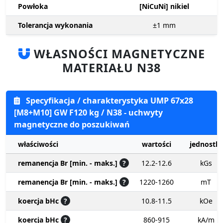
Powłoka
[NiCuNi] nikiel
Tolerancja wykonania
±1
mm
WŁASNOŚCI MAGNETYCZNE
MATERIAŁU N38
Specyfikacja / charakterystyka UMP 67x28
[M8+M10] GW F120 kg / N38 - uchwyty
magnetyczne do poszukiwań
właściwości
wartości
jednostki
remanencja Br [min. - maks.]
?
12.2-12.6
kGs
remanencja Br [min. - maks.]
?
1220-1260
mT
koercja bHc
?
10.8-11.5
kOe
koercja bHc
?
860-915
kA/m