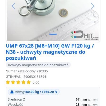
Previous
Next
UMP 67x28 [M8+M10] GW F120 kg /
N38 - uchwyty magnetyczne do
poszukiwań
uchwyty magnetyczne do poszukiwań
Numer katalogowy 210335
GTIN/EAN: 5906301813941
5.00
Udźwig
180.00 kg / 1765.20 N
Średnica Ø
67
mm
[±1 mm]
Wysokość
28
mm
[±1 mm]