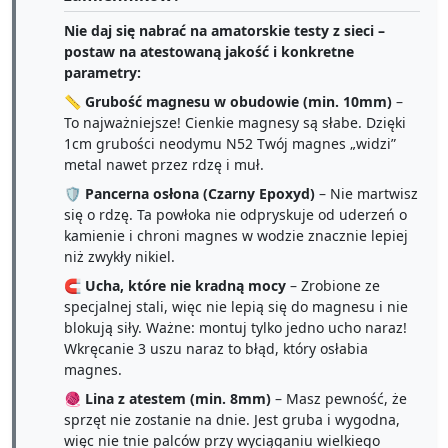
Nie daj się nabrać na amatorskie testy z sieci –
postaw na atestowaną jakość i konkretne
parametry:
📏
Grubość magnesu w obudowie (min. 10mm)
–
To najważniejsze! Cienkie magnesy są słabe. Dzięki
1cm grubości neodymu N52 Twój magnes „widzi”
metal nawet przez rdzę i muł.
🛡️
Pancerna osłona (Czarny Epoxyd)
– Nie martwisz
się o rdzę. Ta powłoka nie odpryskuje od uderzeń o
kamienie i chroni magnes w wodzie znacznie lepiej
niż zwykły nikiel.
🧲
Ucha, które nie kradną mocy
– Zrobione ze
specjalnej stali, więc nie lepią się do magnesu i nie
blokują siły. Ważne: montuj tylko jedno ucho naraz!
Wkręcanie 3 uszu naraz to błąd, który osłabia
magnes.
🧶
Lina z atestem (min. 8mm)
– Masz pewność, że
sprzęt nie zostanie na dnie. Jest gruba i wygodna,
więc nie tnie palców przy wyciąganiu wielkiego