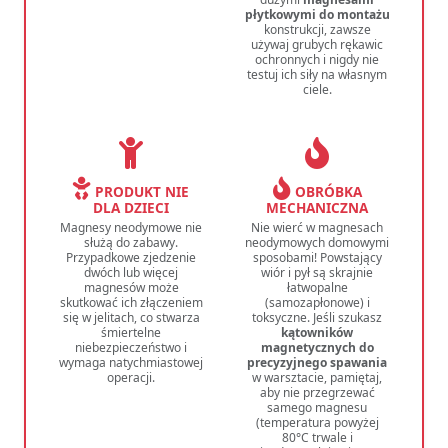
płytkowymi do montażu
konstrukcji, zawsze
używaj grubych rękawic
ochronnych i nigdy nie
testuj ich siły na własnym
ciele.
PRODUKT NIE
OBRÓBKA
DLA DZIECI
MECHANICZNA
Magnesy neodymowe nie
Nie wierć w magnesach
służą do zabawy.
neodymowych domowymi
Przypadkowe zjedzenie
sposobami! Powstający
dwóch lub więcej
wiór i pył są skrajnie
magnesów może
łatwopalne
skutkować ich złączeniem
(samozapłonowe) i
się w jelitach, co stwarza
toksyczne. Jeśli szukasz
śmiertelne
kątowników
niebezpieczeństwo i
magnetycznych do
wymaga natychmiastowej
precyzyjnego spawania
operacji.
w warsztacie, pamiętaj,
aby nie przegrzewać
samego magnesu
(temperatura powyżej
80°C trwale i