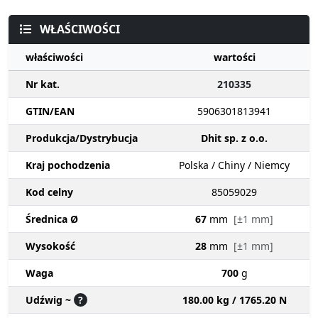
WŁAŚCIWOŚCI
właściwości
wartości
Nr kat.
210335
GTIN/EAN
5906301813941
Produkcja/Dystrybucja
Dhit sp. z o.o.
Kraj pochodzenia
Polska / Chiny / Niemcy
Kod celny
85059029
Średnica Ø
67
mm
[±1 mm]
Wysokość
28
mm
[±1 mm]
Waga
700
g
Udźwig ~
?
180.00 kg / 1765.20 N