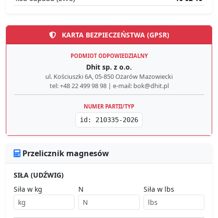
KARTA BEZPIECZEŃSTWA (GPSR)
PODMIOT ODPOWIEDZIALNY
Dhit sp. z o.o.
ul. Kościuszki 6A, 05-850 Ożarów Mazowiecki
tel: +48 22 499 98 98 | e-mail: bok@dhit.pl
NUMER PARTII/TYP
id: 210335-2026
Przelicznik magnesów
SIŁA (UDŹWIG)
Siła w kg
N
Siła w lbs