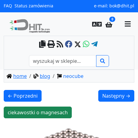
FAQ
Status zamówienia
e-mail:
bok@dhit.pl
0
home
blog
neocube
← Poprzedni
Następny →
ciekawostki o magnesach