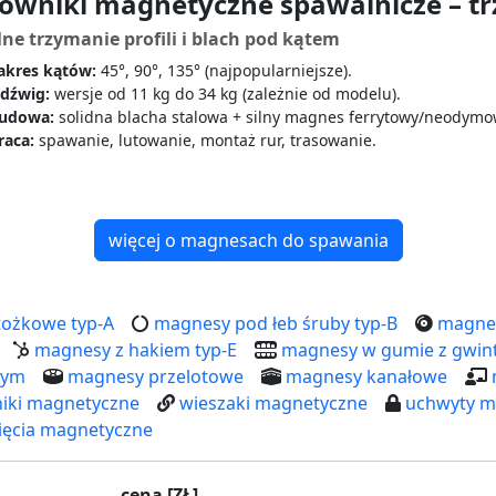
owniki magnetyczne spawalnicze – tr
lne trzymanie profili i blach pod kątem
akres kątów:
45°, 90°, 135° (najpopularniejsze).
dźwig:
wersje od 11 kg do 34 kg (zależnie od modelu).
udowa:
solidna blacha stalowa + silny magnes ferrytowy/neodymo
raca:
spawanie, lutowanie, montaż rur, trasowanie.
więcej o magnesach do spawania
ożkowe typ-A
magnesy pod łeb śruby typ-B
magnes
magnesy z hakiem typ-E
magnesy w gumie z gwi
nym
magnesy przelotowe
magnesy kanałowe
iki magnetyczne
wieszaki magnetyczne
uchwyty m
ięcia magnetyczne
cena [ZŁ]