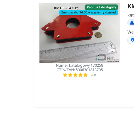
KM
Produkt dostępny
Zamów do 14:00 – wyślemy dzisiaj!
ką
Wa
Numer katalogowy 170258
GTIN/EAN: 5906301813705
5.00