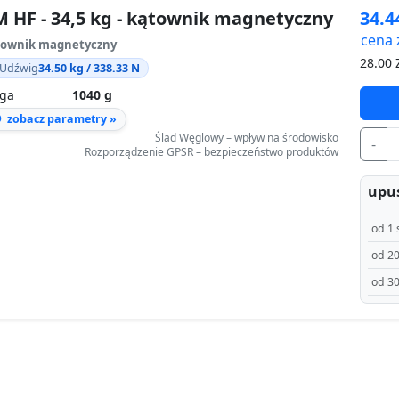
 HF - 34,5 kg - kątownik magnetyczny
34.
cena 
townik magnetyczny
28.00
Z
Udźwig
34.50 kg / 338.33 N
ga
1040 g
zobacz parametry »
Ślad Węglowy – wpływ na środowisko
-
Rozporządzenie GPSR – bezpieczeństwo produktów
upus
od 1 
od 20
od 30