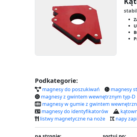
Kąt
stabi
Z
U
B
P
Podkategorie:
magnesy do poszukiwań
magnesy st
magnesy z gwintem wewnętrznym typ-D
magnesy w gumie z gwintem wewnętrz
magnesy do identyfikatorów
kątown
listwy magnetyczne na noże
napy zap
na stronie:
sortuj po: