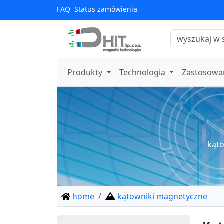
FAQ
Status zamówienia
Produkty
Technologia
Zastosowa
kąto
home
kątowniki magnetyczne