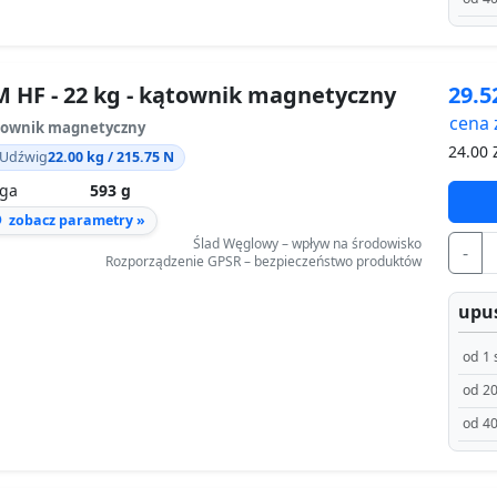
 HF - 22 kg - kątownik magnetyczny
29.
cena 
townik magnetyczny
24.00
Z
Udźwig
22.00 kg / 215.75 N
ga
593 g
zobacz parametry »
Ślad Węglowy – wpływ na środowisko
-
Rozporządzenie GPSR – bezpieczeństwo produktów
upus
od 1 
od 20
od 40