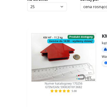
KM
Produkt dostępny
Zamów do 14:00 – wyślemy dzisiaj!
ką
Wa
Numer katalogowy 170256
GTIN/EAN: 5906301813682
5.00