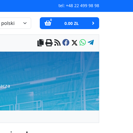
tel:
+48 22 499 98 98
0
0.00 ZŁ
wacza