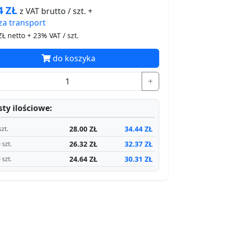
44
ZŁ
z VAT brutto / szt. +
za
transport
Ł netto + 23% VAT / szt.
do koszyka
+
ty ilościowe:
28.00 ZŁ
34.44 ZŁ
szt.
26.32 ZŁ
32.37 ZŁ
 szt.
24.64 ZŁ
30.31 ZŁ
 szt.