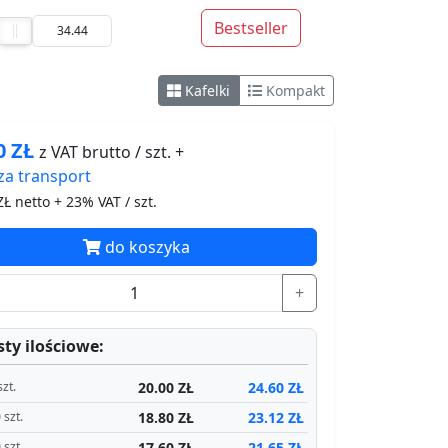
Bestseller
Kafelki
Kompakt
60
ZŁ
z VAT brutto / szt. +
za
transport
Ł netto + 23% VAT / szt.
do koszyka
+
ty ilościowe:
20.00 ZŁ
24.60 ZŁ
szt.
18.80 ZŁ
23.12 ZŁ
 szt.
17.60 ZŁ
21.65 ZŁ
 szt.