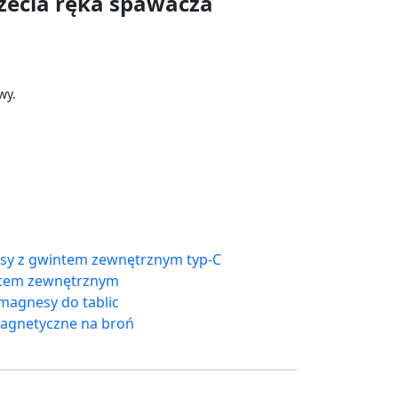
zecia ręka spawacza
wy.
y z gwintem zewnętrznym typ-C
ntem zewnętrznym
magnesy do tablic
agnetyczne na broń