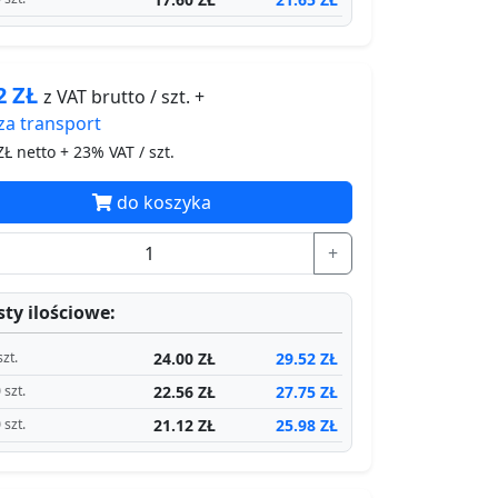
52
ZŁ
z VAT brutto / szt. +
za
transport
Ł netto + 23% VAT / szt.
do koszyka
+
ty ilościowe:
24.00 ZŁ
29.52 ZŁ
szt.
22.56 ZŁ
27.75 ZŁ
 szt.
21.12 ZŁ
25.98 ZŁ
 szt.