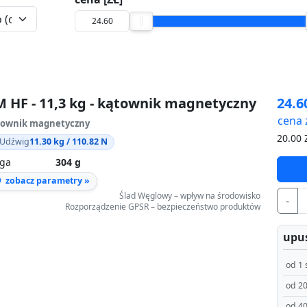
 HF - 11,3 kg - kątownik magnetyczny
24.
cena 
townik magnetyczny
20.00
Z
Udźwig
11.30 kg / 110.82 N
ga
304 g
zobacz parametry »
Ślad Węglowy – wpływ na środowisko
-
Rozporządzenie GPSR – bezpieczeństwo produktów
upus
od 1 
od 20
od 40