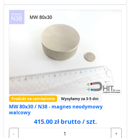
Produkt na zamówienie
Wysyłamy za 3-5 dni
MW 80x30 / N38 - magnes neodymowy
walcowy
415.00 zł brutto / szt.
-
+