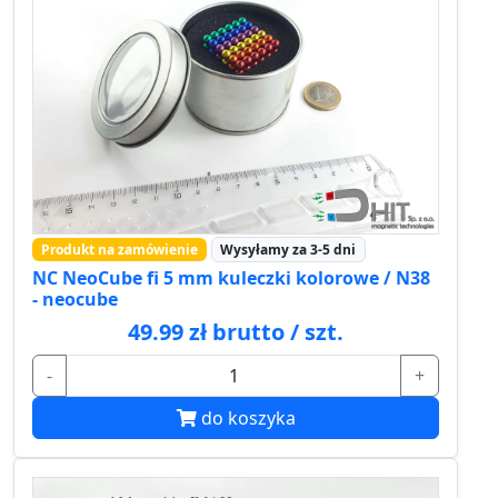
Produkt na zamówienie
Wysyłamy za 3-5 dni
NC NeoCube fi 5 mm kuleczki kolorowe / N38
- neocube
49.99 zł brutto / szt.
-
+
do koszyka