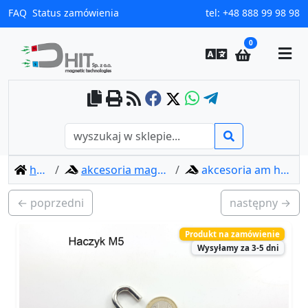
FAQ
Status zamówienia
tel:
+48 888 99 98 98
0
home
akcesoria magnetyczne
akcesoria am haczyk m5
← poprzedni
następny →
Produkt na zamówienie
Wysyłamy za 3-5 dni