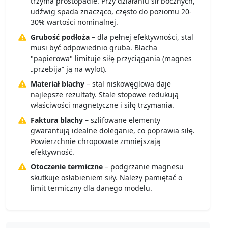
trzyma prostopadle. Przy działaniu sił bocznych,
udźwig spada znacząco, często do poziomu 20-
30% wartości nominalnej.
Grubość podłoża
– dla pełnej efektywności, stal
musi być odpowiednio gruba. Blacha
"papierowa" limituje siłę przyciągania (magnes
„przebija” ją na wylot).
Materiał blachy
– stal niskowęglowa daje
najlepsze rezultaty. Stale stopowe redukują
właściwości magnetyczne i siłę trzymania.
Faktura blachy
– szlifowane elementy
gwarantują idealne doleganie, co poprawia siłę.
Powierzchnie chropowate zmniejszają
efektywność.
Otoczenie termiczne
– podgrzanie magnesu
skutkuje osłabieniem siły. Należy pamiętać o
limit termiczny dla danego modelu.