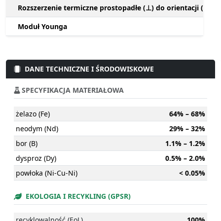
Rozszerzenie termiczne prostopadłe (⊥) do orientacji (M)
Moduł Younga
DANE TECHNICZNE I ŚRODOWISKOWE
SPECYFIKACJA MATERIAŁOWA
żelazo (Fe)
64% – 68%
neodym (Nd)
29% – 32%
bor (B)
1.1% – 1.2%
dysproz (Dy)
0.5% – 2.0%
powłoka (Ni-Cu-Ni)
< 0.05%
EKOLOGIA I RECYKLING (GPSR)
recyklowalność (EoL)
100%