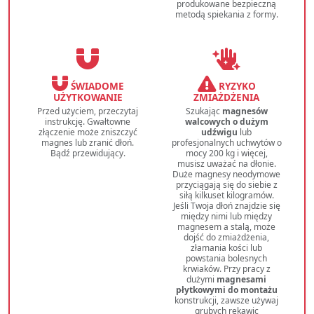
produkowane bezpieczną
metodą spiekania z formy.
ŚWIADOME
RYZYKO
UŻYTKOWANIE
ZMIAŻDŻENIA
Przed użyciem, przeczytaj
Szukając
magnesów
instrukcję. Gwałtowne
walcowych o dużym
złączenie może zniszczyć
udźwigu
lub
magnes lub zranić dłoń.
profesjonalnych uchwytów o
Bądź przewidujący.
mocy 200 kg i więcej,
musisz uważać na dłonie.
Duże magnesy neodymowe
przyciągają się do siebie z
siłą kilkuset kilogramów.
Jeśli Twoja dłoń znajdzie się
między nimi lub między
magnesem a stalą, może
dojść do zmiażdżenia,
złamania kości lub
powstania bolesnych
krwiaków. Przy pracy z
dużymi
magnesami
płytkowymi do montażu
konstrukcji, zawsze używaj
grubych rękawic