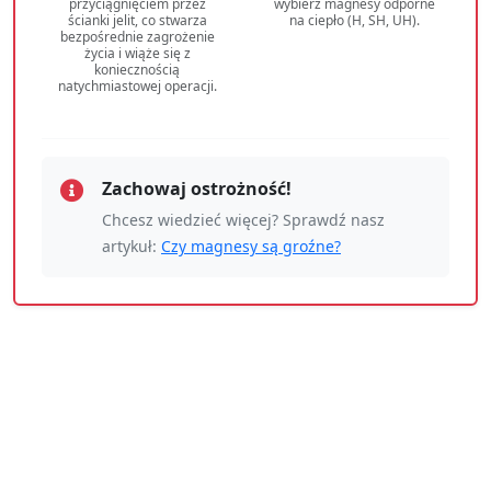
przyciągnięciem przez
wybierz magnesy odporne
ścianki jelit, co stwarza
na ciepło (H, SH, UH).
bezpośrednie zagrożenie
życia i wiąże się z
koniecznością
natychmiastowej operacji.
Zachowaj ostrożność!
Chcesz wiedzieć więcej? Sprawdź nasz
artykuł:
Czy magnesy są groźne?