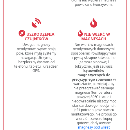
dłonią lub wybierz magnesy
powlekane tworzywem.
USZKODZENIA
NIE WIERĆ W
CZUJNIKÓW
MAGNESACH
Uwaga: magnesy
Nie wierć w magnesach
neodymowe wytwarzają
neodymowych domowymi
pole, które mylą systemy
sposobami! Powstający wiór
nawigacji. Utrzymuj
i pył są skrajnie łatwopalne
bezpieczny dystans od
(samozapłonowe) i
telefonu, tabletu i urządzeń
toksyczne. Jeśli szukasz
GPS.
kątowników
magnetycznych do
precyzyjnego spawania
w
warsztacie, pamiętaj, aby
nie przegrzewać samego
magnesu (temperatura
powyżej 80°C trwale i
nieodwracalnie niszczy moc
standardowego neodymu).
Jeśli potrzebujesz otworu
montażowego, nie próbuj go
wiercić – zawsze kupuj
gotowe, dedykowane
magnesy pod wkręt