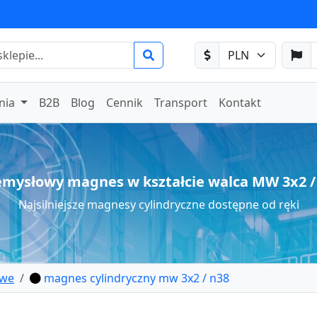
nia
B2B
Blog
Cennik
Transport
Kontakt
emysłowy magnes w kształcie walca MW 3x2 /
Najsilniejsze magnesy cylindryczne dostępne od ręki
owe
magnes cylindryczny mw 3x2 / n38
owy