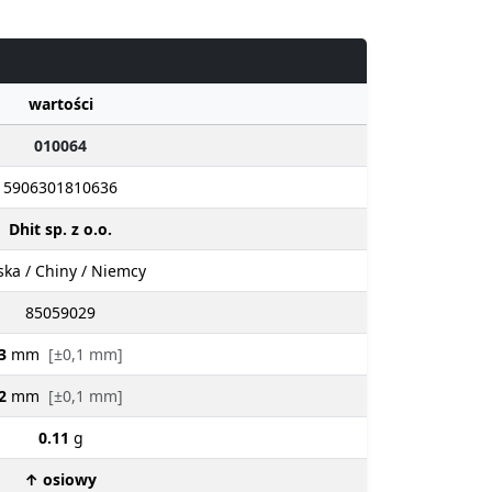
wartości
010064
5906301810636
Dhit sp. z o.o.
ska / Chiny / Niemcy
85059029
3
mm
[±0,1 mm]
2
mm
[±0,1 mm]
0.11
g
↑ osiowy