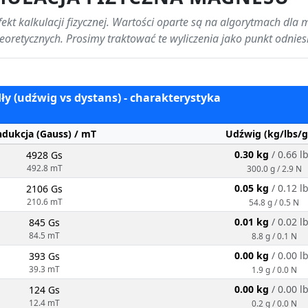
kt kalkulacji fizycznej. Wartości oparte są na algorytmach dla 
 teoretycznych. Prosimy traktować te wyliczenia jako punkt odnie
ły (udźwig vs dystans) - charakterystyka
ndukcja (Gauss) / mT
Udźwig (kg/lbs/g
0.30 kg
/ 0.66 l
4928 Gs
492.8 mT
300.0 g / 2.9 N
0.05 kg
/ 0.12 l
2106 Gs
210.6 mT
54.8 g / 0.5 N
0.01 kg
/ 0.02 l
845 Gs
84.5 mT
8.8 g / 0.1 N
0.00 kg
/ 0.00 l
393 Gs
39.3 mT
1.9 g / 0.0 N
0.00 kg
/ 0.00 l
124 Gs
12.4 mT
0.2 g / 0.0 N