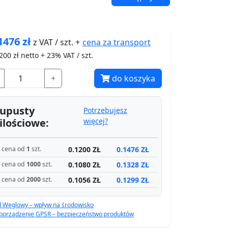
1476
zł
cena za
transport
z VAT / szt. +
200
zł netto + 23% VAT / szt.
+
do koszyka
upusty
Potrzebujesz
ilościowe:
więcej?
0.1200 ZŁ
0.1476 ZŁ
cena od
1
szt.
0.1080 ZŁ
0.1328 ZŁ
cena od
1000
szt.
0.1056 ZŁ
0.1299 ZŁ
cena od
2000
szt.
d Węglowy – wpływ na środowisko
porządzenie GPSR – bezpieczeństwo produktów