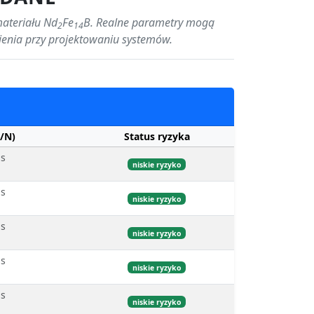
materiału Nd
Fe
B. Realne parametry mogą
2
14
sienia przy projektowaniu systemów.
/N)
Status ryzyka
bs
niskie ryzyko
bs
niskie ryzyko
bs
niskie ryzyko
bs
niskie ryzyko
bs
niskie ryzyko