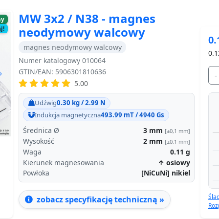
MW 3x2 / N38 - magnes
ny
neodymowy walcowy
j!
0.
magnes neodymowy walcowy
0.1
Numer katalogowy 010064
GTIN/EAN: 5906301810636
-
5.00
Next
Udźwig
0.30 kg / 2.99 N
Indukcja magnetyczna
493.99 mT / 4940 Gs
Średnica Ø
3
mm
[±0,1 mm]
Wysokość
2
mm
[±0,1 mm]
Waga
0.11
g
Kierunek magnesowania
↑ osiowy
Powłoka
[NiCuNi] nikiel
Śla
zobacz specyfikację techniczną »
Roz