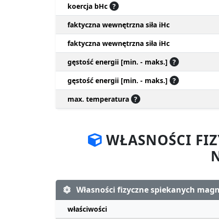
koercja bHc
?
faktyczna wewnętrzna siła iHc
faktyczna wewnętrzna siła iHc
gęstość energii [min. - maks.]
?
gęstość energii [min. - maks.]
?
max. temperatura
?
WŁASNOŚCI FI
Własności fizyczne spiekanych ma
właściwości