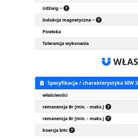
Udźwig ~
?
Indukcja magnetyczna ~
?
Powłoka
Tolerancja wykonania
WŁAS
Specyfikacja / charakterystyka MW
właściwości
remanencja Br [min. - maks.]
?
remanencja Br [min. - maks.]
?
koercja bHc
?