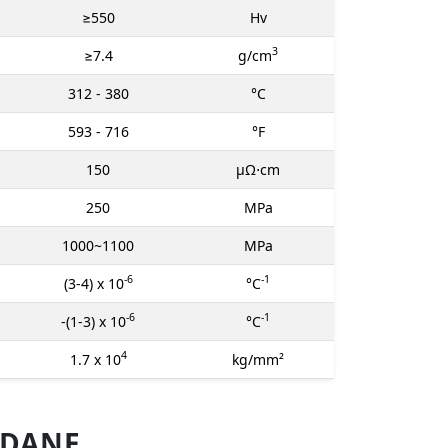
≥550
Hv
3
≥7.4
g/cm
312 - 380
°C
593 - 716
°F
150
μΩ⋅cm
250
MPa
1000~1100
MPa
-6
-1
(3-4) x 10
°C
-6
-1
-(1-3) x 10
°C
4
1.7 x 10
kg/mm²
 DANE