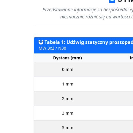
Przedstawione informacje są bezpośredni efe
nieznacznie różnić się od wartości
Tabela 1: Udźwig statyczny prostopad
MW 3x2 / N38
Dystans (mm)
I
0 mm
1 mm
2 mm
3 mm
5 mm