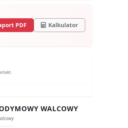
aport PDF
Kalkulator
ontakt.
 NEODYMOWY WALCOWY
walcowy