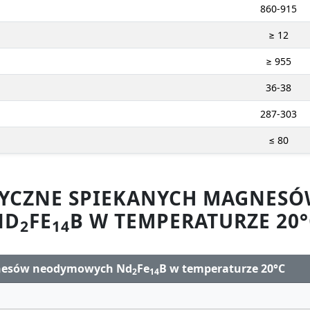
860-915
≥ 12
≥ 955
36-38
287-303
≤ 80
ZYCZNE SPIEKANYCH MAGNE
ND
FE
B W TEMPERATURZE 20°
2
14
gnesów neodymowych Nd
Fe
B w temperaturze 20°C
2
14