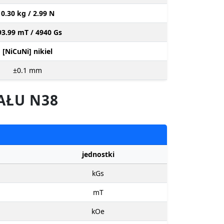
0.30 kg / 2.99 N
93.99 mT / 4940 Gs
[NiCuNi] nikiel
±0.1
mm
AŁU N38
jednostki
kGs
mT
kOe