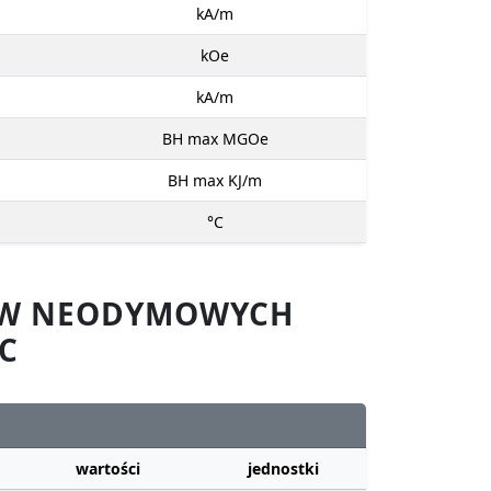
kA/m
kOe
kA/m
BH max MGOe
BH max KJ/m
°C
SÓW NEODYMOWYCH
C
wartości
jednostki