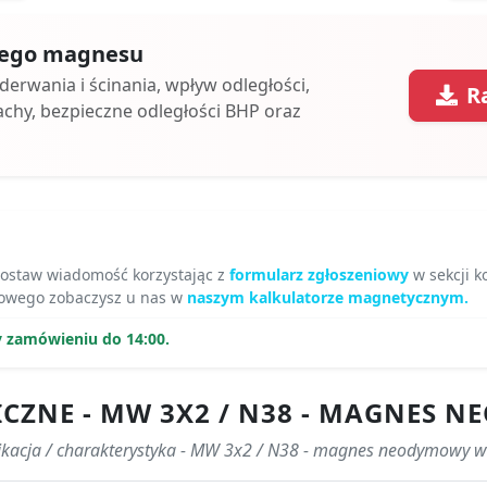
 tego magnesu
oderwania i ścinania, wpływ odległości,
R
achy, bezpieczne odległości BHP oraz
zostaw wiadomość korzystając z
formularz zgłoszeniowy
w sekcji k
mowego zobaczysz u nas w
naszym kalkulatorze magnetycznym.
y zamówieniu do 14:00.
ICZNE - MW 3X2 / N38 - MAGNES
ikacja / charakterystyka - MW 3x2 / N38 - magnes neodymowy 