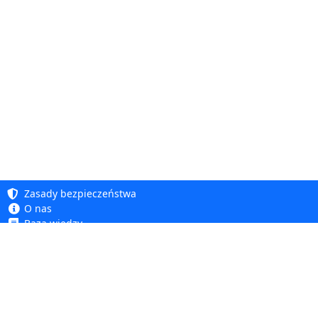
Zasady bezpieczeństwa
O nas
Baza wiedzy
Polityka prywatności
Copyright 2005 - 2026
Polityka cookie
Dhit sp. z o. o.
Dostępność
Regulamin
Reklamacje i zwroty