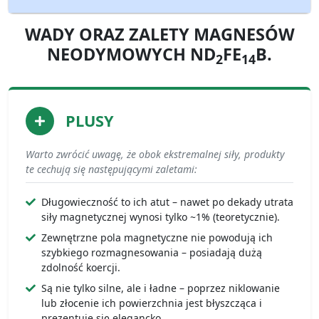
WADY ORAZ ZALETY MAGNESÓW
NEODYMOWYCH ND
FE
B.
2
14
PLUSY
Warto zwrócić uwagę, że obok ekstremalnej siły, produkty
te cechują się następującymi zaletami:
Długowieczność to ich atut – nawet po dekady utrata
siły magnetycznej wynosi tylko ~1% (teoretycznie).
Zewnętrzne pola magnetyczne nie powodują ich
szybkiego rozmagnesowania – posiadają dużą
zdolność koercji.
Są nie tylko silne, ale i ładne – poprzez niklowanie
lub złocenie ich powierzchnia jest błyszcząca i
prezentuje się elegancko.