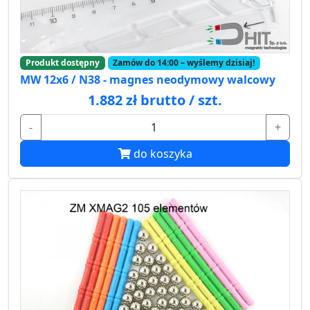
Produkt dostępny
Zamów do 14:00 – wyślemy dzisiaj!
MW 12x6 / N38 - magnes neodymowy walcowy
1.882 zł brutto / szt.
-
+
do koszyka