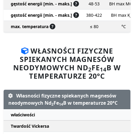
gęstość energii [min. - maks.]
?
48-53
BH max MG
gęstość energii [min. - maks.]
?
380-422
BH max KJ
max. temperatura
?
≤ 80
°C
WŁASNOŚCI FIZYCZNE
SPIEKANYCH MAGNESÓW
NEODYMOWYCH ND
FE
B W
2
14
TEMPERATURZE 20°C
Własności fizyczne spiekanych magnesów
neodymowych Nd
Fe
B w temperaturze 20°C
2
14
właściwości
Twardość Vickersa