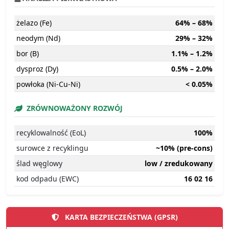
żelazo (Fe)
64% – 68%
neodym (Nd)
29% – 32%
bor (B)
1.1% – 1.2%
dysproz (Dy)
0.5% – 2.0%
powłoka (Ni-Cu-Ni)
< 0.05%
ZRÓWNOWAŻONY ROZWÓJ
recyklowalność (EoL)
100%
surowce z recyklingu
~10% (pre-cons)
ślad węglowy
low / zredukowany
kod odpadu (EWC)
16 02 16
KARTA BEZPIECZEŃSTWA (GPSR)