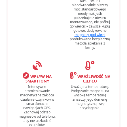
80°C trwale i
nieodwracalnie niszczy
moc standardowego
neodymu). Jeśli
potrzebujesz otworu
montażowego, nie próbuj
go wiercić – zawsze kupuj
gotowe, dedykowane
magnesy pod wkręt
produkowane bezpieczną
metodą spiekania z
formy.
WPŁYW NA
WRAŻLIWOŚĆ NA
SMARTFONY
CIEPŁO
Intensywne
Uważaj na temperaturę.
promieniowanie
Podgrzanie magnesu na
magnetyczne zakłóca
wysoką temperaturę
działanie czujników w
zniszczy jego domenę
smartfonach i
magnetyczną i siłę
nawigacjach GPS.
przyciągania.
Zachowaj odstęp
magnesów od telefonu,
aby nie uszkodzić
czujników.