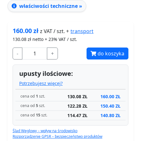
właściwości techniczne »
160.00
zł
transport
z VAT / szt. +
130.08
zł netto + 23% VAT / szt.
-
+
do koszyka
upusty ilościowe:
Potrzebujesz więcej?
130.08 ZŁ
160.00 ZŁ
cena od
1
szt.
122.28 ZŁ
150.40 ZŁ
cena od
5
szt.
114.47 ZŁ
140.80 ZŁ
cena od
15
szt.
Ślad Węglowy – wpływ na środowisko
Rozporządzenie GPSR – bezpieczeństwo produktów