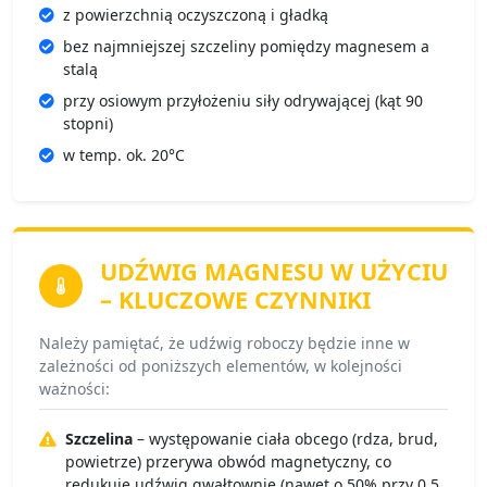
z powierzchnią oczyszczoną i gładką
bez najmniejszej szczeliny pomiędzy magnesem a
stalą
przy osiowym przyłożeniu siły odrywającej (kąt 90
stopni)
w temp. ok. 20°C
UDŹWIG MAGNESU
W UŻYCIU
– KLUCZOWE CZYNNIKI
Należy pamiętać, że udźwig roboczy będzie inne w
zależności od poniższych elementów, w kolejności
ważności:
Szczelina
– występowanie ciała obcego (rdza, brud,
powietrze) przerywa obwód magnetyczny, co
redukuje udźwig gwałtownie (nawet o 50% przy 0,5