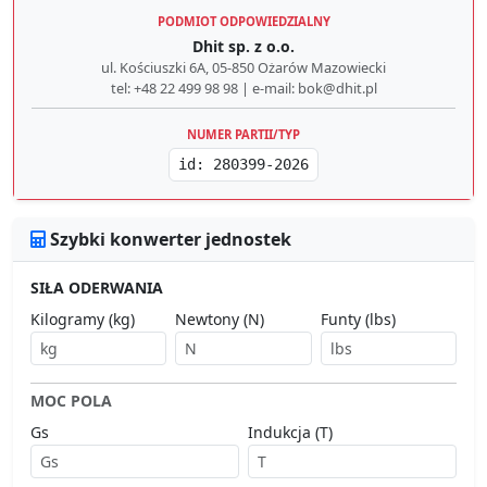
PODMIOT ODPOWIEDZIALNY
Dhit sp. z o.o.
ul. Kościuszki 6A, 05-850 Ożarów Mazowiecki
tel: +48 22 499 98 98 | e-mail: bok@dhit.pl
NUMER PARTII/TYP
id: 280399-2026
Szybki konwerter jednostek
SIŁA ODERWANIA
Kilogramy (kg)
Newtony (N)
Funty (lbs)
MOC POLA
Gs
Indukcja (T)