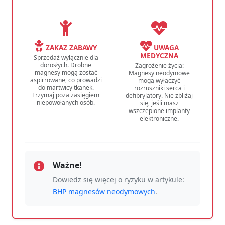
ZAKAZ ZABAWY
UWAGA
MEDYCZNA
Sprzedaż wyłącznie dla
dorosłych. Drobne
Zagrożenie życia:
magnesy mogą zostać
Magnesy neodymowe
aspirrowane, co prowadzi
mogą wyłączyć
do martwicy tkanek.
rozruszniki serca i
Trzymaj poza zasięgiem
defibrylatory. Nie zbliżaj
niepowołanych osób.
się, jeśli masz
wszczepione implanty
elektroniczne.
Ważne!
Dowiedz się więcej o ryzyku w artykule:
BHP magnesów neodymowych
.