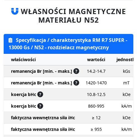
WŁASNOŚCI MAGNETYCZNE
MATERIAŁU N52
Specyfikacja / charakterystyka RM R7 SUPER -
13000 Gs / N52 - rozdzielacz magnetyczny
właściwości
wartości
jednostki
remanencja Br [min. - maks.]
?
14.2-14.7
kGs
remanencja Br [min. - maks.]
?
1420-1470
mT
koercja bHc
?
10.8-12.5
kOe
koercja bHc
?
860-995
kA/m
faktyczna wewnętrzna siła iHc
≥ 12
kOe
faktyczna wewnętrzna siła iHc
≥ 955
kA/m