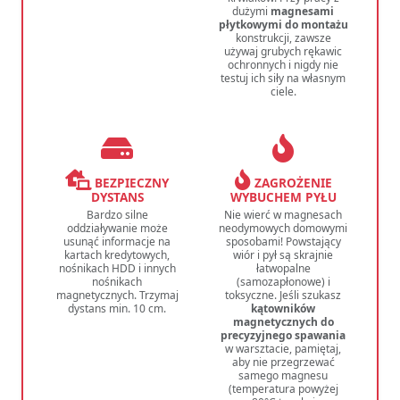
dużymi
magnesami
płytkowymi do montażu
konstrukcji, zawsze
używaj grubych rękawic
ochronnych i nigdy nie
testuj ich siły na własnym
ciele.
BEZPIECZNY
ZAGROŻENIE
DYSTANS
WYBUCHEM PYŁU
Bardzo silne
Nie wierć w magnesach
oddziaływanie może
neodymowych domowymi
usunąć informacje na
sposobami! Powstający
kartach kredytowych,
wiór i pył są skrajnie
nośnikach HDD i innych
łatwopalne
nośnikach
(samozapłonowe) i
magnetycznych. Trzymaj
toksyczne. Jeśli szukasz
dystans min. 10 cm.
kątowników
magnetycznych do
precyzyjnego spawania
w warsztacie, pamiętaj,
aby nie przegrzewać
samego magnesu
(temperatura powyżej