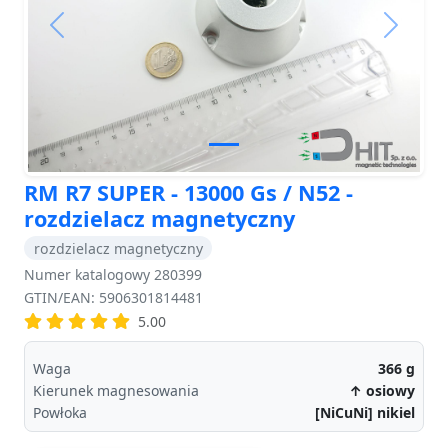
Previous
Next
RM R7 SUPER - 13000 Gs / N52 -
rozdzielacz magnetyczny
rozdzielacz magnetyczny
Numer katalogowy 280399
GTIN/EAN: 5906301814481
5.00
Waga
366
g
Kierunek magnesowania
↑ osiowy
Powłoka
[NiCuNi] nikiel