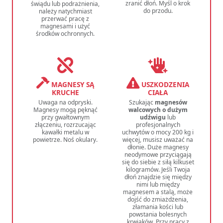
zranić dłoń. Myśl o krok
świądu lub podrażnienia,
do przodu.
należy natychmiast
przerwać pracę z
magnesami i użyć
środków ochronnych.
MAGNESY SĄ
USZKODZENIA
KRUCHE
CIAŁA
Uwaga na odpryski.
Szukając
magnesów
Magnesy mogą pęknąć
walcowych o dużym
przy gwałtownym
udźwigu
lub
złączeniu, rozrzucając
profesjonalnych
kawałki metalu w
uchwytów o mocy 200 kg i
powietrze. Noś okulary.
więcej, musisz uważać na
dłonie. Duże magnesy
neodymowe przyciągają
się do siebie z siłą kilkuset
kilogramów. Jeśli Twoja
dłoń znajdzie się między
nimi lub między
magnesem a stalą, może
dojść do zmiażdżenia,
złamania kości lub
powstania bolesnych
krwiaków. Przy pracy z