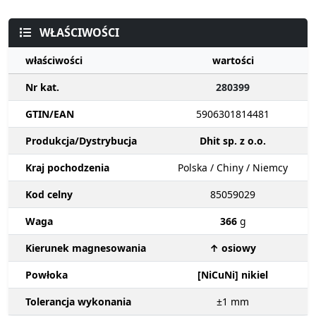
WŁAŚCIWOŚCI
właściwości
wartości
Nr kat.
280399
GTIN/EAN
5906301814481
Produkcja/Dystrybucja
Dhit sp. z o.o.
Kraj pochodzenia
Polska / Chiny / Niemcy
Kod celny
85059029
Waga
366
g
Kierunek magnesowania
↑ osiowy
Powłoka
[NiCuNi] nikiel
Tolerancja wykonania
±1
mm