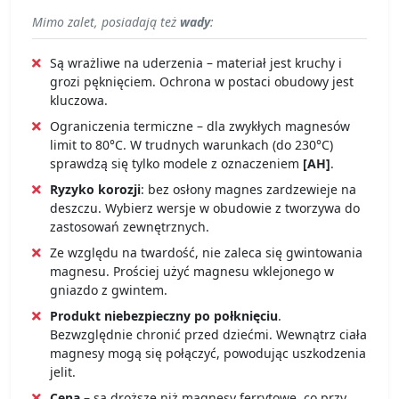
Mimo zalet, posiadają też
wady
:
Są wrażliwe na uderzenia – materiał jest kruchy i
grozi pęknięciem. Ochrona w postaci obudowy jest
kluczowa.
Ograniczenia termiczne – dla zwykłych magnesów
limit to 80°C. W trudnych warunkach (do 230°C)
sprawdzą się tylko modele z oznaczeniem
[AH]
.
Ryzyko korozji
: bez osłony magnes zardzewieje na
deszczu. Wybierz wersje w obudowie z tworzywa do
zastosowań zewnętrznych.
Ze względu na twardość, nie zaleca się gwintowania
magnesu. Prościej użyć magnesu wklejonego w
gniazdo z gwintem.
Produkt niebezpieczny po połknięciu
.
Bezwzględnie chronić przed dziećmi. Wewnątrz ciała
magnesy mogą się połączyć, powodując uszkodzenia
jelit.
Cena
– są droższe niż magnesy ferrytowe, co przy