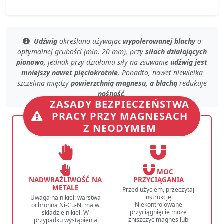
Udźwig
określano używając
wypolerowanej blachy
o
optymalnej grubości (min. 20 mm)
, przy
siłach działających
pionowo
, jednak przy
działaniu siły na zsuwanie
udźwig jest
mniejszy nawet pięciokrotnie
. Ponadto, nawet
niewielka
szczelina
między
powierzchnią magnesu, a blachą
redukuje
nośność
.
ZASADY BEZPIECZEŃSTWA
PRACY PRZY MAGNESACH
Z NEODYMEM
MOC
NADWRAŻLIWOŚĆ NA
PRZYCIĄGANIA
METALE
Przed użyciem, przeczytaj
instrukcję.
Uwaga na nikiel: warstwa
Niekontrolowane
ochronna Ni-Cu-Ni ma w
przyciągnięcie może
składzie nikiel. W
zniszczyć magnes lub
przypadku wystąpienia