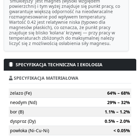
'smuklejszy' jest magnes (wysoki względem
powierzchni) i tym wyżej znajduje się punkt pracy, co
gwarantuje większą odporność na nieodwracalne
rozmagnesowanie pod wpływem temperatury.
Wartość 0.42 jest relatywnie niska (typowo dla
magnesów płaskich), co oznacza, że punkt pracy
znajduje się blisko 'kolana' krzywej — przy pracy w
temperaturach zbliżonych do maksymalnej należy
liczyć się z możliwością osłabienia siły magnesu.
SPECYFIKACJA TECHNICZNA I EKOLOGIA
SPECYFIKACJA MATERIAŁOWA
żelazo (Fe)
64% – 68%
neodym (Nd)
29% – 32%
bor (B)
1.1% – 1.2%
dysproz (Dy)
0.5% – 2.0%
powłoka (Ni-Cu-Ni)
< 0.05%