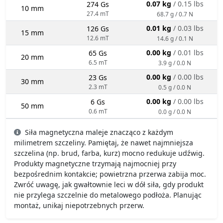
0.07 kg
/ 0.15 lbs
274 Gs
10 mm
27.4 mT
68.7 g / 0.7 N
0.01 kg
/ 0.03 lbs
126 Gs
15 mm
12.6 mT
14.6 g / 0.1 N
0.00 kg
/ 0.01 lbs
65 Gs
20 mm
6.5 mT
3.9 g / 0.0 N
0.00 kg
/ 0.00 lbs
23 Gs
30 mm
2.3 mT
0.5 g / 0.0 N
0.00 kg
/ 0.00 lbs
6 Gs
50 mm
0.6 mT
0.0 g / 0.0 N
Siła magnetyczna maleje znacząco z każdym
milimetrem szczeliny. Pamiętaj, że nawet najmniejsza
szczelina (np. brud, farba, kurz) mocno redukuje udźwig.
Produkty magnetyczne trzymają najmocniej przy
bezpośrednim kontakcie; powietrzna przerwa zabija moc.
Zwróć uwagę, jak gwałtownie leci w dół siła, gdy produkt
nie przylega szczelnie do metalowego podłoża. Planując
montaż, unikaj niepotrzebnych przerw.