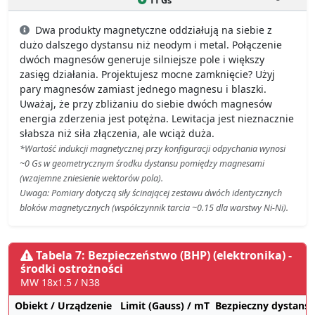
11 Gs
Dwa produkty magnetyczne oddziałują na siebie z
dużo dalszego dystansu niż neodym i metal. Połączenie
dwóch magnesów generuje silniejsze pole i większy
zasięg działania. Projektujesz mocne zamknięcie? Użyj
pary magnesów zamiast jednego magnesu i blaszki.
Uważaj, że przy zbliżaniu do siebie dwóch magnesów
energia zderzenia jest potężna. Lewitacja jest nieznacznie
słabsza niż siła złączenia, ale wciąż duża.
*Wartość indukcji magnetycznej przy konfiguracji odpychania wynosi
~0 Gs w geometrycznym środku dystansu pomiędzy magnesami
(wzajemne zniesienie wektorów pola).
Uwaga: Pomiary dotyczą siły ścinającej zestawu dwóch identycznych
bloków magnetycznych (współczynnik tarcia ~0.15 dla warstwy Ni-Ni).
Tabela 7: Bezpieczeństwo (BHP) (elektronika) -
środki ostrożności
MW 18x1.5 / N38
Obiekt / Urządzenie
Limit (Gauss) / mT
Bezpieczny dystans