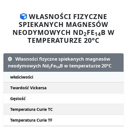
WŁASNOŚCI FIZYCZNE
SPIEKANYCH MAGNESÓW
NEODYMOWYCH ND
FE
B W
2
14
TEMPERATURZE 20°C
Własności fizyczne spiekanych magnesów
neodymowych Nd
Fe
B w temperaturze 20°C
2
14
właściwości
Twardość Vickersa
Gęstość
Temperatura Curie TC
Temperatura Curie TF