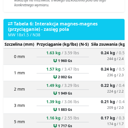
wskazuje na możliwość trwałego uszkodzenia pola dla tego
konkretnego wymiaru.
Tabela 6: Interakcja magnes-magnes
(przyciąganie) - zasięg pola
MW 18x1.5 / N38
Szczelina (mm)
Przyciąganie (kg/lbs) (N-S)
Siła zsuwania (kg/
1.63 kg
/ 3.59 lbs
0.24 kg
/ 0.54
0 mm
244 g / 2.4 N
1 960 Gs
1.57 kg
/ 3.47 lbs
0.24 kg
/ 0.52
1 mm
236 g / 2.3 N
2 002 Gs
1.49 kg
/ 3.29 lbs
0.22 kg
/ 0.49
2 mm
224 g / 2.2 N
1 949 Gs
1.39 kg
/ 3.06 lbs
0.21 kg
/ 0.46
3 mm
209 g / 2.0 N
1 883 Gs
1.16 kg
/ 2.55 lbs
0.17 kg
/ 0.38
5 mm
174 g / 1.7 N
1 717 Gs