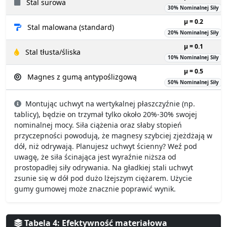
Stal surowa
30% Nominalnej Siły
µ = 0.2
Stal malowana (standard)
20% Nominalnej Siły
µ = 0.1
Stal tłusta/śliska
10% Nominalnej Siły
µ = 0.5
Magnes z gumą antypoślizgową
50% Nominalnej Siły
Montując uchwyt na wertykalnej płaszczyźnie (np.
tablicy), będzie on trzymał tylko około 20%-30% swojej
nominalnej mocy. Siła ciążenia oraz słaby stopień
przyczepności powodują, że magnesy szybciej zjeżdżają w
dół, niż odrywają. Planujesz uchwyt ścienny? Weź pod
uwagę, że siła ścinająca jest wyraźnie niższa od
prostopadłej siły odrywania. Na gładkiej stali uchwyt
zsunie się w dół pod dużo lżejszym ciężarem. Użycie
gumy gumowej może znacznie poprawić wynik.
Tabela 4: Efektywność materiałowa