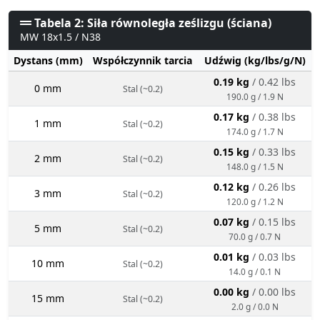
Tabela 2: Siła równoległa ześlizgu (ściana)
MW 18x1.5 / N38
Dystans (mm)
Współczynnik tarcia
Udźwig (kg/lbs/g/N)
0.19 kg
/ 0.42 lbs
0 mm
Stal (~0.2)
190.0 g / 1.9 N
0.17 kg
/ 0.38 lbs
1 mm
Stal (~0.2)
174.0 g / 1.7 N
0.15 kg
/ 0.33 lbs
2 mm
Stal (~0.2)
148.0 g / 1.5 N
0.12 kg
/ 0.26 lbs
3 mm
Stal (~0.2)
120.0 g / 1.2 N
0.07 kg
/ 0.15 lbs
5 mm
Stal (~0.2)
70.0 g / 0.7 N
0.01 kg
/ 0.03 lbs
10 mm
Stal (~0.2)
14.0 g / 0.1 N
0.00 kg
/ 0.00 lbs
15 mm
Stal (~0.2)
2.0 g / 0.0 N