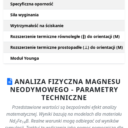
Specyficzna oporność
Siła wyginania
Wytrzymałość na ściskanie
Rozszerzenie termiczne równoległe (∥) do orientacji (M)
Rozszerzenie termiczne prostopadłe (⊥) do orientacji (M)
Moduł Younga
ANALIZA FIZYCZNA MAGNESU
NEODYMOWEGO - PARAMETRY
TECHNICZNE
Przedstawione wartości są bezpośredni efekt analizy
matematycznej. Wyniki bazują na modelach dla materiału
Nd
Fe
B. Realne warunki mogą odbiegać od wyników
2
14
symulacji. Traktuj te wyliczenia jako pomoc pomocniczą dla