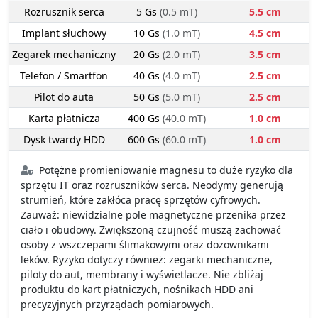
Rozrusznik serca
5 Gs
(0.5 mT)
5.5 cm
Implant słuchowy
10 Gs
(1.0 mT)
4.5 cm
Zegarek mechaniczny
20 Gs
(2.0 mT)
3.5 cm
Telefon / Smartfon
40 Gs
(4.0 mT)
2.5 cm
Pilot do auta
50 Gs
(5.0 mT)
2.5 cm
Karta płatnicza
400 Gs
(40.0 mT)
1.0 cm
Dysk twardy HDD
600 Gs
(60.0 mT)
1.0 cm
Potężne promieniowanie magnesu to duże ryzyko dla
sprzętu IT oraz rozruszników serca. Neodymy generują
strumień, które zakłóca pracę sprzętów cyfrowych.
Zauważ: niewidzialne pole magnetyczne przenika przez
ciało i obudowy. Zwiększoną czujność muszą zachować
osoby z wszczepami ślimakowymi oraz dozownikami
leków. Ryzyko dotyczy również: zegarki mechaniczne,
piloty do aut, membrany i wyświetlacze. Nie zbliżaj
produktu do kart płatniczych, nośnikach HDD ani
precyzyjnych przyrządach pomiarowych.