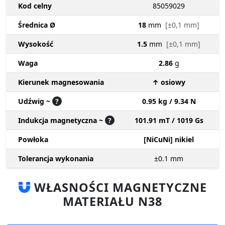
Kod celny
85059029
Średnica Ø
18
mm
[±0,1 mm]
Wysokość
1.5
mm
[±0,1 mm]
Waga
2.86
g
Kierunek magnesowania
↑ osiowy
Udźwig ~
?
0.95 kg / 9.34 N
Indukcja magnetyczna ~
?
101.91 mT / 1019 Gs
Powłoka
[NiCuNi] nikiel
Tolerancja wykonania
±0.1
mm
WŁASNOŚCI MAGNETYCZNE
MATERIAŁU N38