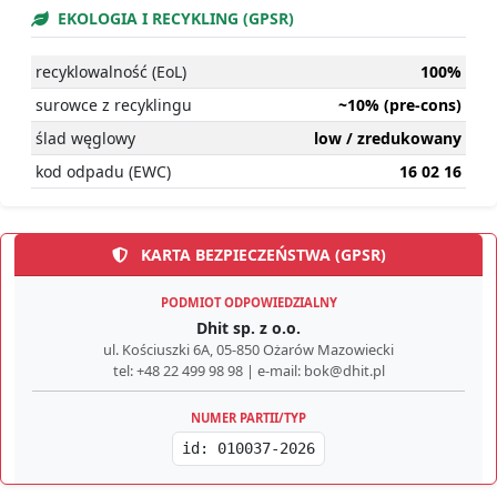
EKOLOGIA I RECYKLING (GPSR)
recyklowalność (EoL)
100%
surowce z recyklingu
~10% (pre-cons)
ślad węglowy
low / zredukowany
kod odpadu (EWC)
16 02 16
KARTA BEZPIECZEŃSTWA (GPSR)
PODMIOT ODPOWIEDZIALNY
Dhit sp. z o.o.
ul. Kościuszki 6A, 05-850 Ożarów Mazowiecki
tel: +48 22 499 98 98 | e-mail: bok@dhit.pl
NUMER PARTII/TYP
id: 010037-2026