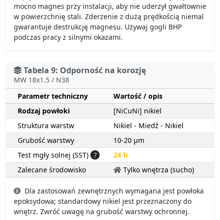
mocno magnes przy instalacji, aby nie uderzył gwałtownie
w powierzchnię stali. Zderzenie z dużą prędkością niemal
gwarantuje destrukcję magnesu. Używaj gogli BHP
podczas pracy z silnymi okazami.
Tabela 9: Odporność na korozję
MW 18x1.5 / N38
Parametr techniczny
Wartość / opis
Rodzaj powłoki
[NiCuNi] nikiel
Struktura warstw
Nikiel - Miedź - Nikiel
Grubość warstwy
10-20 µm
Test mgły solnej (SST)
?
24 h
Zalecane środowisko
Tylko wnętrza (sucho)
Dla zastosowań zewnętrznych wymagana jest powłoka
epoksydowa; standardowy nikiel jest przeznaczony do
wnętrz. Zwróć uwagę na grubość warstwy ochronnej.