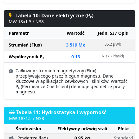
Tabela 10: Dane elektryczne (P
)
c
MW 18x1.5 / N38
Parametr
Wartość
Jedn. SI / Opis
35.2 µWb
Strumień (Flux)
3 519 Mx
Niski (Płaski)
Współczynnik P
0.13
c
Całkowity strumień magnetyczny (Flux)
przepływającego przez biegun magnesu. Dane
kluczowe w aplikacjach cewkowych i silników. Wartość
P
(Permeance Coefficient) definiuje geometrię pracy
c
magnesu.
Tabela 11: Hydrostatyka i wyporność
MW 18x1.5 / N38
Środowisko
Efektywny udźwig stali
Efekt
Powietrze (ląd)
0.95 kg
Standard