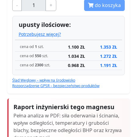
-
+
do koszyka
upusty ilościowe:
Potrzebujesz więcej?
1.100 ZŁ
1.353 ZŁ
cena od
1
szt.
1.034 ZŁ
1.272 ZŁ
cena od
550
szt.
0.968 ZŁ
1.191 ZŁ
cena od
2300
szt.
Ślad Węglowy – wpływ na środowisko
Rozporządzenie GPSR – bezpieczeństwo produktów
Raport inżynierski tego magnesu
Pełna analiza w PDF: siła oderwania i ścinania,
wpływ odległości, temperatury i grubości
blachy, bezpieczne odległości BHP oraz krzywa