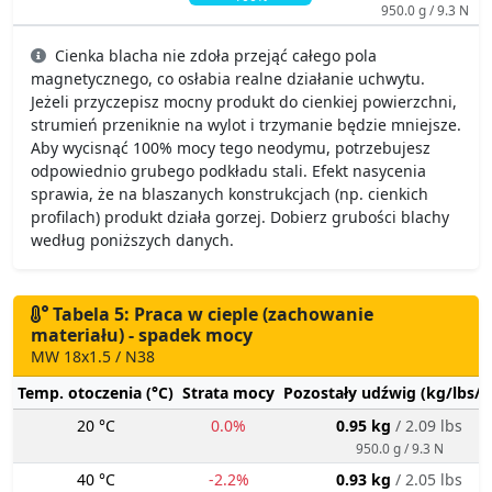
950.0 g / 9.3 N
Cienka blacha nie zdoła przejąć całego pola
magnetycznego, co osłabia realne działanie uchwytu.
Jeżeli przyczepisz mocny produkt do cienkiej powierzchni,
strumień przeniknie na wylot i trzymanie będzie mniejsze.
Aby wycisnąć 100% mocy tego neodymu, potrzebujesz
odpowiednio grubego podkładu stali. Efekt nasycenia
sprawia, że na blaszanych konstrukcjach (np. cienkich
profilach) produkt działa gorzej. Dobierz grubości blachy
według poniższych danych.
Tabela 5: Praca w cieple (zachowanie
materiału) - spadek mocy
MW 18x1.5 / N38
Temp. otoczenia (°C)
Strata mocy
Pozostały udźwig (kg/lbs/g
20 °C
0.0%
0.95 kg
/ 2.09 lbs
950.0 g / 9.3 N
40 °C
-2.2%
0.93 kg
/ 2.05 lbs