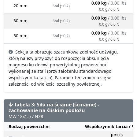
0.00 kg
/ 0.00 lbs
20 mm
Stal (~0.2)
0.0 g / 0.0 N
0.00 kg
/ 0.00 lbs
30 mm
Stal (~0.2)
0.0 g / 0.0 N
0.00 kg
/ 0.00 lbs
50 mm
Stal (~0.2)
0.0 g / 0.0 N
Sekcja ta obrazuje szacunkową zdolność udźwigu,
którą należy przyłożyć do rozpoczęcia obsunięcia
magnesu ku dołowi po wertykalnej powierzchni
wykonanej ze stali (przy założeniu standardowego
współczynnika tarcia). Parametr ten zmienia się w
zależności od wielkości szczeliny powietrznej.
Tabela 3: Siła na ścianie (ścinanie) -
zachowanie na śliskim podłożu
MW 18x1.5 / N38
Rodzaj powierzchni
Współczynnik tarcia / 
µ = 0.3