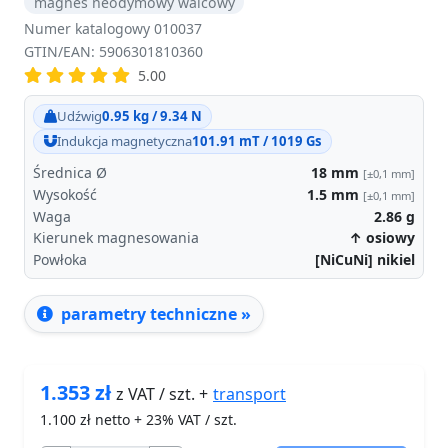
magnes neodymowy walcowy
Numer katalogowy 010037
GTIN/EAN: 5906301810360
5.00
Udźwig
0.95 kg / 9.34 N
Indukcja magnetyczna
101.91 mT / 1019 Gs
Średnica Ø
18
mm
[±0,1 mm]
Wysokość
1.5
mm
[±0,1 mm]
Waga
2.86
g
Kierunek magnesowania
↑ osiowy
Powłoka
[NiCuNi] nikiel
parametry techniczne »
1.353
zł
transport
z VAT / szt. +
1.100
zł netto + 23% VAT / szt.