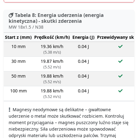
Tabela 8: Energia uderzenia (energia
kinetyczna) - skutki zderzenia
MW 18x1.5 / N38
Start z (mm)
Prędkość (km/h)
Energia (J)
Przewidywany sku
10 mm
19.36 km/h
0.04 J
(5.38 m/s)
30 mm
19.87 km/h
0.04 J
(5.52 m/s)
50 mm
19.88 km/h
0.04 J
(5.52 m/s)
100 mm
19.88 km/h
0.04 J
(5.52 m/s)
Magnesy neodymowe są delikatne – gwałtowne
uderzenie o metal może skutkować rozbiciem. Kontroluj
moment przyciągania – magnes puszczony luźno staje się
niebezpieczny. Siła uderzeniowa może spowodować
odpryski materiału lub uszkodzenia palców. Trzymaj