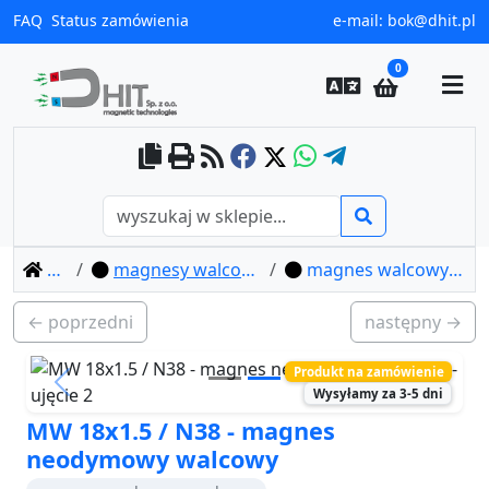
FAQ
Status zamówienia
e-mail:
bok@dhit.pl
0
home
magnesy walcowe neodymowe
magnes walcowy mw 18x1.5 / n38
← poprzedni
następny →
Produkt na zamówienie
Previous
Next
Wysyłamy za 3-5 dni
MW 18x1.5 / N38 - magnes
neodymowy walcowy