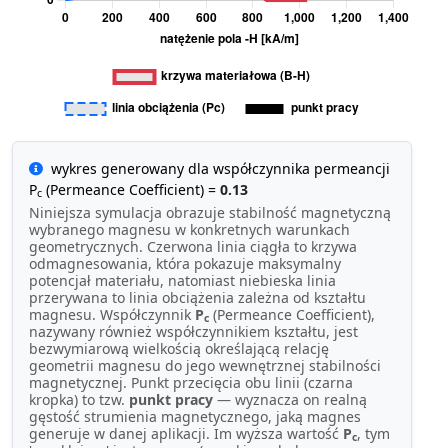
wykres generowany dla współczynnika permeancji
P
(Permeance Coefficient) =
0.13
c
Niniejsza symulacja obrazuje stabilność magnetyczną
wybranego magnesu w konkretnych warunkach
geometrycznych. Czerwona linia ciągła to krzywa
odmagnesowania, która pokazuje maksymalny
potencjał materiału, natomiast niebieska linia
przerywana to linia obciążenia zależna od kształtu
magnesu. Współczynnik
P
(Permeance Coefficient),
c
nazywany również współczynnikiem kształtu, jest
bezwymiarową wielkością określającą relację
geometrii magnesu do jego wewnętrznej stabilności
magnetycznej. Punkt przecięcia obu linii (czarna
kropka) to tzw.
punkt pracy
— wyznacza on realną
gęstość strumienia magnetycznego, jaką magnes
generuje w danej aplikacji. Im wyższa wartość
P
, tym
c