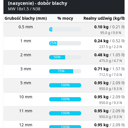
(nasycenie) - dobór blachy
MW 18x1.5 / N38
Grubość blachy (mm)
% mocy
Realny udźwig (kg/lbs
0.5 mm
0.10 kg
/ 0.21 lbs
10%
95.0 g / 0.9 N
1 mm
0.24 kg
/ 0.52 lbs
25%
237.5 g / 2.3 N
2 mm
0.48 kg
/ 1.05 lbs
50%
475.0 g / 4.7 N
3 mm
0.71 kg
/ 1.57 lbs
75%
712.5 g / 7.0 N
5 mm
0.95 kg
/ 2.09 lbs
100%
950.0 g / 9.3 N
10 mm
0.95 kg
/ 2.09 lbs
100%
950.0 g / 9.3 N
11 mm
0.95 kg
/ 2.09 lbs
100%
950.0 g / 9.3 N
12 mm
0.95 kg
/ 2.09 lbs
100%