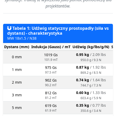
projektantów.
Tabela 1: Udźwig statyczny prostopadły (siła vs
dystans) - charakterystyka
MW 18x1.5 / N38
Dystans (mm)
Indukcja (Gauss) / mT
Udźwig (kg/lbs/g/N)
St
0.95 kg
/ 2.09 lbs
1019 Gs
0 mm
101.9 mT
950.0 g / 9.3 N
0.87 kg
/ 1.92 lbs
975 Gs
1 mm
97.5 mT
869.2 g / 8.5 N
0.74 kg
/ 1.64 lbs
902 Gs
2 mm
90.2 mT
744.7 g / 7.3 N
0.60 kg
/ 1.33 lbs
812 Gs
3 mm
81.2 mT
603.4 g / 5.9 N
0.35 kg
/ 0.77 lbs
619 Gs
5 mm
61.9 mT
350.6 g / 3.4 N