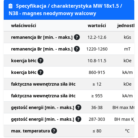
Specyfikacja / charakterystyka MW 18x1.5 /
N38 - magnes neodymowy walcowy
właściwości
wartości
jednostki
remanencja Br [min. - maks.]
?
12.2-12.6
kGs
remanencja Br [min. - maks.]
?
1220-1260
mT
koercja bHc
?
10.8-11.5
kOe
koercja bHc
?
860-915
kA/m
faktyczna wewnętrzna siła iHc
≥ 12
kOe
faktyczna wewnętrzna siła iHc
≥ 955
kA/m
gęstość energii [min. - maks.]
?
36-38
BH max MG
gęstość energii [min. - maks.]
?
287-303
BH max KJ
max. temperatura
?
≤ 80
°C