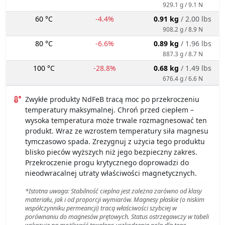
929.1 g / 9.1 N
60 °C
-4.4%
0.91 kg
/ 2.00 lbs
908.2 g / 8.9 N
80 °C
-6.6%
0.89 kg
/ 1.96 lbs
887.3 g / 8.7 N
100 °C
-28.8%
0.68 kg
/ 1.49 lbs
676.4 g / 6.6 N
Zwykłe produkty NdFeB tracą moc po przekroczeniu
temperatury maksymalnej. Chroń przed ciepłem –
wysoka temperatura może trwale rozmagnesować ten
produkt. Wraz ze wzrostem temperatury siła magnesu
tymczasowo spada. Zrezygnuj z użycia tego produktu
blisko pieców wyższych niż jego bezpieczny zakres.
Przekroczenie progu krytycznego doprowadzi do
nieodwracalnej utraty właściwości magnetycznych.
*Istotna uwaga: Stabilność cieplna jest zależna zarówno od klasy
materiału, jak i od proporcji wymiarów. Magnesy płaskie (o niskim
współczynniku permeancji) tracą właściwości szybciej w
porównaniu do magnesów prętowych. Status ostrzegawczy w tabeli