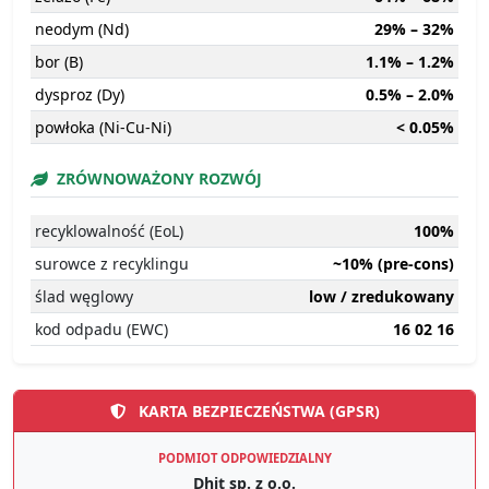
neodym (Nd)
29% – 32%
bor (B)
1.1% – 1.2%
dysproz (Dy)
0.5% – 2.0%
powłoka (Ni-Cu-Ni)
< 0.05%
ZRÓWNOWAŻONY ROZWÓJ
recyklowalność (EoL)
100%
surowce z recyklingu
~10% (pre-cons)
ślad węglowy
low / zredukowany
kod odpadu (EWC)
16 02 16
KARTA BEZPIECZEŃSTWA (GPSR)
PODMIOT ODPOWIEDZIALNY
Dhit sp. z o.o.