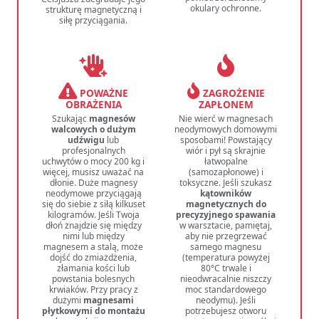
okulary ochronne.
strukturę magnetyczną i
siłę przyciągania.
POWAŻNE
ZAGROŻENIE
OBRAŻENIA
ZAPŁONEM
Szukając
magnesów
Nie wierć w magnesach
walcowych o dużym
neodymowych domowymi
udźwigu
lub
sposobami! Powstający
profesjonalnych
wiór i pył są skrajnie
uchwytów o mocy 200 kg i
łatwopalne
więcej, musisz uważać na
(samozapłonowe) i
dłonie. Duże magnesy
toksyczne. Jeśli szukasz
neodymowe przyciągają
kątowników
się do siebie z siłą kilkuset
magnetycznych do
kilogramów. Jeśli Twoja
precyzyjnego spawania
dłoń znajdzie się między
w warsztacie, pamiętaj,
nimi lub między
aby nie przegrzewać
magnesem a stalą, może
samego magnesu
dojść do zmiażdżenia,
(temperatura powyżej
złamania kości lub
80°C trwale i
powstania bolesnych
nieodwracalnie niszczy
krwiaków. Przy pracy z
moc standardowego
dużymi
magnesami
neodymu). Jeśli
płytkowymi do montażu
potrzebujesz otworu