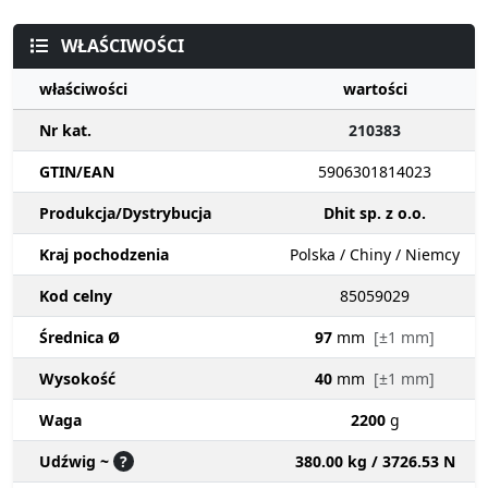
WŁAŚCIWOŚCI
właściwości
wartości
Nr kat.
210383
GTIN/EAN
5906301814023
Produkcja/Dystrybucja
Dhit sp. z o.o.
Kraj pochodzenia
Polska / Chiny / Niemcy
Kod celny
85059029
Średnica Ø
97
mm
[±1 mm]
Wysokość
40
mm
[±1 mm]
Waga
2200
g
Udźwig ~
?
380.00 kg / 3726.53 N