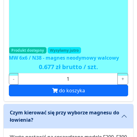
Produkt dostępny
Wysyłamy jutro
MW 6x6 / N38 - magnes neodymowy walcowy
0.677 zł brutto / szt.
-
+
do koszyka
Czym kierować się przy wyborze magnesu do
łowienia?
Warto postawić na sprawdzone modele F200, F300