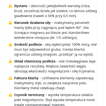
Dystans
– obecność jakiejkolwiek warstwy (rdza,
brud, szczelina) działa jak izolator, co obniża udźwig
gwałtownie (nawet o 50% przy 0,5 mm).
Kierunek działania siły
– maksymalny parametr
mamy tylko przy ciągnięciu pod kątem 90°. Siła
ścinająca magnesu po blasze jest standardowo
wielokrotnie mniejsza (ok. 1/5 udźwigu).
Grubość podłoża
– aby wykorzystać 100% mocy, stal
musi być odpowiednio gruba. Cienka blacha
ogranicza udźwig (magnes „przebija” ją na wylot).
Skład chemiczny podłoża
– stal niskowęglowa daje
najlepsze rezultaty. Większa zawartość węgla
obniżają właściwości magnetyczne i siłę trzymania.
Faktura blachy
– szlifowane elementy zapewniają
maksymalny styk, co zwiększa nasycenie pola.
Nierówny metal osłabiają chwyt.
Czynnik termiczny
– wysoka temperatura osłabia
pole magnetyczne. Zbyt wysoka temperatura może
trwale rozmagnesować magnes.