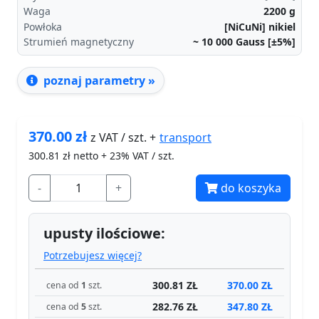
Waga
2200
g
Powłoka
[NiCuNi] nikiel
Strumień magnetyczny
~ 10 000
Gauss [±5%]
poznaj parametry »
370.00
zł
transport
z VAT / szt. +
300.81
zł netto + 23% VAT / szt.
-
+
do koszyka
upusty ilościowe:
Potrzebujesz więcej?
300.81 ZŁ
370.00 ZŁ
cena od
1
szt.
282.76 ZŁ
347.80 ZŁ
cena od
5
szt.