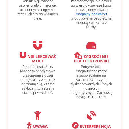
konstrukcji, zawsze
montażowego, nie próbuj
używaj grubych rękawic
go wiercić – zawsze kupuj
ochronnych i nigdy nie
gotowe, dedykowane
testuj ich siły na własnym
magnesy pod wkręt
ciele.
produkowane bezpieczną
metodą spiekania z
formy.
NIE LEKCEWAŻ
ZAGROŻENIE
MOCY
DLA ELEKTRONIKI
Postępuj ostrożnie.
Potężne pole
Magnesy neodymowe
magnetyczne może
przyciągają z dużej
skasować dane na
odległości i zwierają z
kartach płatniczych,
ogromną siłą, często
dyskach twardych i innych
szybciej niż jesteś w
nośnikach
stanie przewidzieć.
magnetycznych. Zachowaj
odstęp min. 10 cm.
UWAGA:
INTERFERENCJA