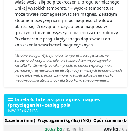
właściwości siłę po przekroczeniu progu termicznego.
Unikaj wysokich temperatur – wysoka temperatura
może trwale rozmagnesować ten magnes. Z każdym
stopniem powyżej normy moc magnesu chwilowo
obniża się. Zrezygnuj z użycia tego magnesu w
gorącym otoczeniu wyższych niż jego zakres roboczy.
Przekroczenie progu krytycznego doprowadzi do
zniszczenia właściwości magnetycznych.
*Istotna uwaga: Wytrzymałość temperaturowa jest zależna
zarówno od klasy materiału, ale także od tzw. współczynnika
kształtu Pc. Elementy o niskim profilu (o niskim współczynniku
permeancji) są narażone na utratę mocy w niższych temperaturach
niż wysokie walce. Kolor czerwony w tabeli wskazuje na ryzyko
nieodwracalnej utraty mocy dla tego konkretnego wymiaru.
Tabela 6: Interakcja magnes-magnes
(przyciąganie) - zasięg pola
MW 22x6 / N38
Szczelina (mm)
Przyciąganie (kg/lbs) (N-S)
Opór ścinania (kg/
20.63 kg
/ 45.48 lbs
3.09 kg
/ 6.82