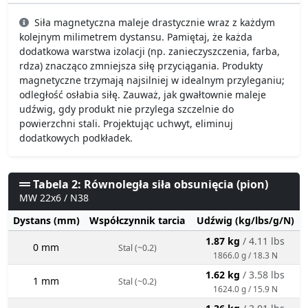
Siła magnetyczna maleje drastycznie wraz z każdym
kolejnym milimetrem dystansu. Pamiętaj, że każda
dodatkowa warstwa izolacji (np. zanieczyszczenia, farba,
rdza) znacząco zmniejsza siłę przyciągania. Produkty
magnetyczne trzymają najsilniej w idealnym przyleganiu;
odległość osłabia siłę. Zauważ, jak gwałtownie maleje
udźwig, gdy produkt nie przylega szczelnie do
powierzchni stali. Projektując uchwyt, eliminuj
dodatkowych podkładek.
Tabela 2: Równoległa siła obsunięcia (pion)
MW 22x6 / N38
Dystans (mm)
Współczynnik tarcia
Udźwig (kg/lbs/g/N)
1.87 kg
/ 4.11 lbs
0 mm
Stal (~0.2)
1866.0 g / 18.3 N
1.62 kg
/ 3.58 lbs
1 mm
Stal (~0.2)
1624.0 g / 15.9 N