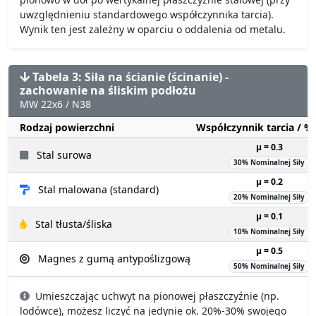
uwzględnieniu standardowego współczynnika tarcia).
Wynik ten jest zależny w oparciu o oddalenia od metalu.
Tabela 3: Siła na ścianie (ścinanie) -
zachowanie na śliskim podłożu
MW 22x6 / N38
Rodzaj powierzchni
Współczynnik tarcia / 
µ = 0.3
Stal surowa
30% Nominalnej Siły
µ = 0.2
Stal malowana (standard)
20% Nominalnej Siły
µ = 0.1
Stal tłusta/śliska
10% Nominalnej Siły
µ = 0.5
Magnes z gumą antypoślizgową
50% Nominalnej Siły
Umieszczając uchwyt na pionowej płaszczyźnie (np.
lodówce), możesz liczyć na jedynie ok. 20%-30% swojego