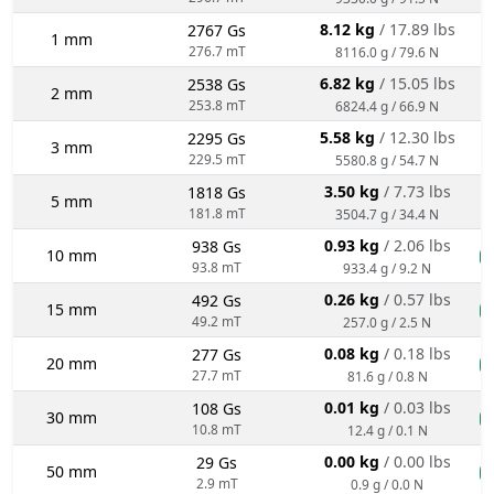
8.12 kg
/ 17.89 lbs
2767 Gs
1 mm
276.7 mT
8116.0 g / 79.6 N
6.82 kg
/ 15.05 lbs
2538 Gs
2 mm
253.8 mT
6824.4 g / 66.9 N
5.58 kg
/ 12.30 lbs
2295 Gs
3 mm
229.5 mT
5580.8 g / 54.7 N
3.50 kg
/ 7.73 lbs
1818 Gs
5 mm
181.8 mT
3504.7 g / 34.4 N
0.93 kg
/ 2.06 lbs
938 Gs
10 mm
n
93.8 mT
933.4 g / 9.2 N
0.26 kg
/ 0.57 lbs
492 Gs
15 mm
n
49.2 mT
257.0 g / 2.5 N
0.08 kg
/ 0.18 lbs
277 Gs
20 mm
n
27.7 mT
81.6 g / 0.8 N
0.01 kg
/ 0.03 lbs
108 Gs
30 mm
n
10.8 mT
12.4 g / 0.1 N
0.00 kg
/ 0.00 lbs
29 Gs
50 mm
n
2.9 mT
0.9 g / 0.0 N