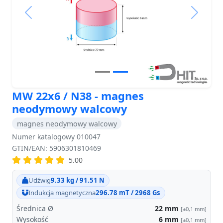
Previous
Next
MW 22x6 / N38 - magnes
neodymowy walcowy
magnes neodymowy walcowy
Numer katalogowy 010047
GTIN/EAN: 5906301810469
5.00
Udźwig
9.33 kg / 91.51 N
Indukcja magnetyczna
296.78 mT / 2968 Gs
Średnica Ø
22
mm
[±0,1 mm]
Wysokość
6
mm
[±0,1 mm]