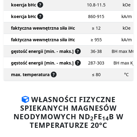
koercja bHc
?
10.8-11.5
kOe
koercja bHc
?
860-915
kA/m
faktyczna wewnętrzna siła iHc
≥ 12
kOe
faktyczna wewnętrzna siła iHc
≥ 955
kA/m
gęstość energii [min. - maks.]
?
36-38
BH max MG
gęstość energii [min. - maks.]
?
287-303
BH max KJ
max. temperatura
?
≤ 80
°C
WŁASNOŚCI FIZYCZNE
SPIEKANYCH MAGNESÓW
NEODYMOWYCH ND
FE
B W
2
14
TEMPERATURZE 20°C