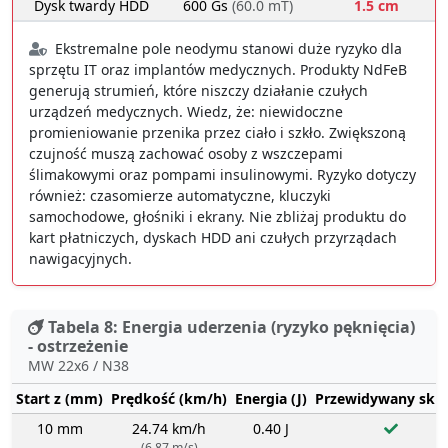
Dysk twardy HDD
600 Gs
(60.0 mT)
1.5 cm
Ekstremalne pole neodymu stanowi duże ryzyko dla
sprzętu IT oraz implantów medycznych. Produkty NdFeB
generują strumień, które niszczy działanie czułych
urządzeń medycznych. Wiedz, że: niewidoczne
promieniowanie przenika przez ciało i szkło. Zwiększoną
czujność muszą zachować osoby z wszczepami
ślimakowymi oraz pompami insulinowymi. Ryzyko dotyczy
również: czasomierze automatyczne, kluczyki
samochodowe, głośniki i ekrany. Nie zbliżaj produktu do
kart płatniczych, dyskach HDD ani czułych przyrządach
nawigacyjnych.
Tabela 8: Energia uderzenia (ryzyko pęknięcia)
- ostrzeżenie
MW 22x6 / N38
Start z (mm)
Prędkość (km/h)
Energia (J)
Przewidywany sku
10 mm
24.74 km/h
0.40 J
(6.87 m/s)