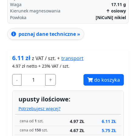
Waga
17.11
g
Kierunek magnesowania
↑ osiowy
Powłoka
[NiCuNi] nikiel
poznaj dane techniczne »
6.11
zł
transport
z VAT / szt. +
4.97
zł netto + 23% VAT / szt.
-
+
do koszyka
upusty ilościowe:
Potrzebujesz więcej?
4.97 ZŁ
6.11 ZŁ
cena od
1
szt.
4.67 ZŁ
5.75 ZŁ
cena od
150
szt.