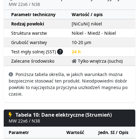
MW 22x6 / N38
Parametr techniczny
Wartość / opis
Rodzaj powłoki
[NiCuNi] nikiel
Struktura warstw
Nikiel - Miedź - Nikiel
Grubość warstwy
10-20 µm
Test mgły solnej (SST)
?
24 h
Zalecane środowisko
Tylko wnętrza (sucho)
Poniższa tabela określa, w jakich warunkach można
bezpiecznie stosować ten produkt. Nieodpowiedni dobór
powłoki to najczęstsza przyczyna uszkodzeń magnesu po
czasie.
Tabela 10: Dane elektryczne (Strumień)
MW 22x6 / N38
Parametr
Wartość
Jedn. SI / Opis