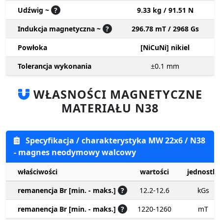
Udźwig ~
?
9.33 kg / 91.51 N
Indukcja magnetyczna ~
?
296.78 mT / 2968 Gs
Powłoka
[NiCuNi] nikiel
Tolerancja wykonania
±0.1
mm
WŁASNOŚCI MAGNETYCZNE
MATERIAŁU N38
Specyfikacja / charakterystyka MW 22x6 / N38
- magnes neodymowy walcowy
właściwości
wartości
jednostki
remanencja Br [min. - maks.]
?
12.2-12.6
kGs
remanencja Br [min. - maks.]
?
1220-1260
mT