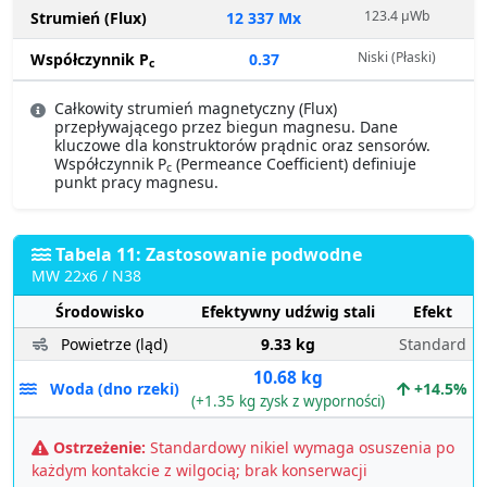
123.4 µWb
Strumień (Flux)
12 337 Mx
Niski (Płaski)
Współczynnik P
0.37
c
Całkowity strumień magnetyczny (Flux)
przepływającego przez biegun magnesu. Dane
kluczowe dla konstruktorów prądnic oraz sensorów.
Współczynnik P
(Permeance Coefficient) definiuje
c
punkt pracy magnesu.
Tabela 11: Zastosowanie podwodne
MW 22x6 / N38
Środowisko
Efektywny udźwig stali
Efekt
Powietrze (ląd)
9.33 kg
Standard
10.68 kg
Woda (dno rzeki)
+14.5%
(+1.35 kg zysk z wyporności)
Ostrzeżenie:
Standardowy nikiel wymaga osuszenia po
każdym kontakcie z wilgocią; brak konserwacji