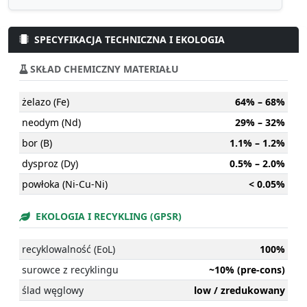
SPECYFIKACJA TECHNICZNA I EKOLOGIA
SKŁAD CHEMICZNY MATERIAŁU
żelazo (Fe)
64% – 68%
neodym (Nd)
29% – 32%
bor (B)
1.1% – 1.2%
dysproz (Dy)
0.5% – 2.0%
powłoka (Ni-Cu-Ni)
< 0.05%
EKOLOGIA I RECYKLING (GPSR)
recyklowalność (EoL)
100%
surowce z recyklingu
~10% (pre-cons)
ślad węglowy
low / zredukowany