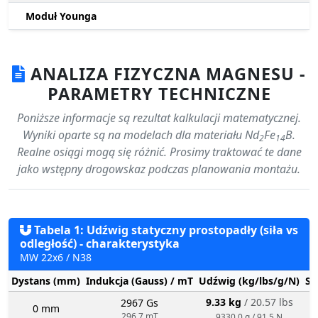
Moduł Younga
ANALIZA FIZYCZNA MAGNESU -
PARAMETRY TECHNICZNE
Poniższe informacje są rezultat kalkulacji matematycznej.
Wyniki oparte są na modelach dla materiału Nd
Fe
B.
2
14
Realne osiągi mogą się różnić. Prosimy traktować te dane
jako wstępny drogowskaz podczas planowania montażu.
Tabela 1: Udźwig statyczny prostopadły (siła vs
odległość) - charakterystyka
MW 22x6 / N38
Dystans (mm)
Indukcja (Gauss) / mT
Udźwig (kg/lbs/g/N)
St
9.33 kg
/ 20.57 lbs
2967 Gs
0 mm
296.7 mT
9330.0 g / 91.5 N