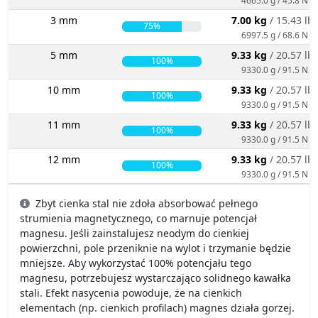
3 mm
7.00 kg
/ 15.43 lb
75%
6997.5 g / 68.6 N
5 mm
9.33 kg
/ 20.57 lb
100%
9330.0 g / 91.5 N
10 mm
9.33 kg
/ 20.57 lb
100%
9330.0 g / 91.5 N
11 mm
9.33 kg
/ 20.57 lb
100%
9330.0 g / 91.5 N
12 mm
9.33 kg
/ 20.57 lb
100%
9330.0 g / 91.5 N
Zbyt cienka stal nie zdoła absorbować pełnego
strumienia magnetycznego, co marnuje potencjał
magnesu. Jeśli zainstalujesz neodym do cienkiej
powierzchni, pole przeniknie na wylot i trzymanie będzie
mniejsze. Aby wykorzystać 100% potencjału tego
magnesu, potrzebujesz wystarczająco solidnego kawałka
stali. Efekt nasycenia powoduje, że na cienkich
elementach (np. cienkich profilach) magnes działa gorzej.