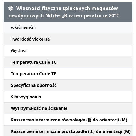
Własności fizyczne spiekanych magnesów
neodymowych Nd
Fe
B w temperaturze 20°C
2
14
właściwości
Twardość Vickersa
Gęstość
Temperatura Curie TC
Temperatura Curie TF
Specyficzna oporność
Siła wyginania
Wytrzymałość na ściskanie
Rozszerzenie termiczne równoległe (∥) do orientacji (M)
Rozszerzenie termiczne prostopadłe (⊥) do orientacji (M)