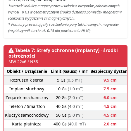
*Wartość indukcji magnetycznej w układzie biegunów jednoimiennych
wynosi ~0 Gs w geometrycznym środku dystansu pomiędzy magnesami
(całkowite wygaszenie sił magnetycznych).
* Pomiary prezentują siły rozdzielania pary takich samych magnesów
(współczynnik tarcia ok. 0.15 dla powleczeniu Ni-Ni).
Tabela 7: Strefy ochronne (implanty) - środki
ostrożności
MW 22x6 / N38
Obiekt / Urządzenie
Limit (Gauss) / mT
Bezpieczny dystans
Rozrusznik serca
5 Gs
(0.5 mT)
9.5 cm
Implant słuchowy
10 Gs
(1.0 mT)
7.5 cm
Zegarek mechaniczny
20 Gs
(2.0 mT)
6.0 cm
Telefon / Smartfon
40 Gs
(4.0 mT)
4.5 cm
Kluczyk samochodowy
50 Gs
(5.0 mT)
4.5 cm
Karta płatnicza
400 Gs
(40.0 mT)
2.0 cm