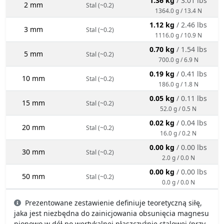
1.36 kg
/ 3.01 lbs
2 mm
Stal (~0.2)
1364.0 g / 13.4 N
1.12 kg
/ 2.46 lbs
3 mm
Stal (~0.2)
1116.0 g / 10.9 N
0.70 kg
/ 1.54 lbs
5 mm
Stal (~0.2)
700.0 g / 6.9 N
0.19 kg
/ 0.41 lbs
10 mm
Stal (~0.2)
186.0 g / 1.8 N
0.05 kg
/ 0.11 lbs
15 mm
Stal (~0.2)
52.0 g / 0.5 N
0.02 kg
/ 0.04 lbs
20 mm
Stal (~0.2)
16.0 g / 0.2 N
0.00 kg
/ 0.00 lbs
30 mm
Stal (~0.2)
2.0 g / 0.0 N
0.00 kg
/ 0.00 lbs
50 mm
Stal (~0.2)
0.0 g / 0.0 N
Prezentowane zestawienie definiuje teoretyczną siłę,
jaka jest niezbędna do zainicjowania obsunięcia magnesu
pionowo w dół po wertykalnej płaszczyźnie stalowej (przy