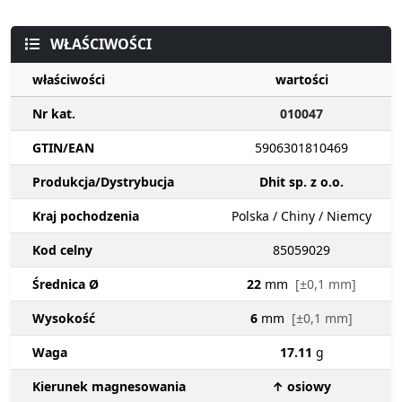
WŁAŚCIWOŚCI
właściwości
wartości
Nr kat.
010047
GTIN/EAN
5906301810469
Produkcja/Dystrybucja
Dhit sp. z o.o.
Kraj pochodzenia
Polska / Chiny / Niemcy
Kod celny
85059029
Średnica Ø
22
mm
[±0,1 mm]
Wysokość
6
mm
[±0,1 mm]
Waga
17.11
g
Kierunek magnesowania
↑ osiowy