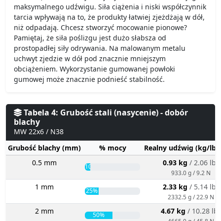
maksymalnego udźwigu. Siła ciążenia i niski współczynnik
tarcia wpływają na to, że produkty łatwiej zjeżdżają w dół,
niż odpadają. Chcesz stworzyć mocowanie pionowe?
Pamiętaj, że siła poślizgu jest dużo słabsza od
prostopadłej siły odrywania. Na malowanym metalu
uchwyt zjedzie w dół pod znacznie mniejszym
obciążeniem. Wykorzystanie gumowanej powłoki
gumowej może znacznie podnieść stabilność.
Tabela 4: Grubość stali (nasycenie) - dobór
blachy
MW 22x6 / N38
Grubość blachy (mm)
% mocy
Realny udźwig (kg/lbs
0.5 mm
0.93 kg
/ 2.06 lbs
10%
933.0 g / 9.2 N
1 mm
2.33 kg
/ 5.14 lbs
25%
2332.5 g / 22.9 N
2 mm
4.67 kg
/ 10.28 lb
50%
4665.0 g / 45.8 N