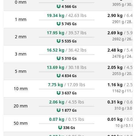
0 mm
3095 g / 30.4 
4 566 Gs
19.34 kg
/ 42.63 lbs
2.90 kg
/ 6.40
1 mm
2901 g / 28.5 
5 745 Gs
17.95 kg
/ 39.57 lbs
2.69 kg
/ 5.93
2 mm
2692 g / 26.4 
5 535 Gs
16.52 kg
/ 36.42 lbs
2.48 kg
/ 5.46
3 mm
2478 g / 24.3 
5 310 Gs
13.69 kg
/ 30.18 lbs
2.05 kg
/ 4.53
5 mm
2053 g / 20.1 
4 834 Gs
7.75 kg
/ 17.09 lbs
1.16 kg
/ 2.56
10 mm
1162 g / 11.4 
3 637 Gs
2.06 kg
/ 4.55 lbs
0.31 kg
/ 0.68
20 mm
310 g / 3.0 N
1 877 Gs
0.07 kg
/ 0.15 lbs
0.01 kg
/ 0.02
50 mm
10 g / 0.1 N
336 Gs