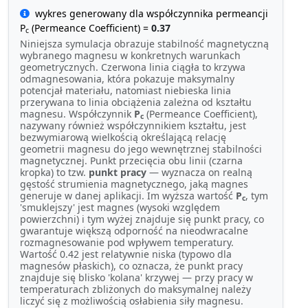
wykres generowany dla współczynnika permeancji
P
(Permeance Coefficient) =
0.37
c
Niniejsza symulacja obrazuje stabilność magnetyczną
wybranego magnesu w konkretnych warunkach
geometrycznych. Czerwona linia ciągła to krzywa
odmagnesowania, która pokazuje maksymalny
potencjał materiału, natomiast niebieska linia
przerywana to linia obciążenia zależna od kształtu
magnesu. Współczynnik
P
(Permeance Coefficient),
c
nazywany również współczynnikiem kształtu, jest
bezwymiarową wielkością określającą relację
geometrii magnesu do jego wewnętrznej stabilności
magnetycznej. Punkt przecięcia obu linii (czarna
kropka) to tzw.
punkt pracy
— wyznacza on realną
gęstość strumienia magnetycznego, jaką magnes
generuje w danej aplikacji. Im wyższa wartość
P
, tym
c
'smuklejszy' jest magnes (wysoki względem
powierzchni) i tym wyżej znajduje się punkt pracy, co
gwarantuje większą odporność na nieodwracalne
rozmagnesowanie pod wpływem temperatury.
Wartość 0.42 jest relatywnie niska (typowo dla
magnesów płaskich), co oznacza, że punkt pracy
znajduje się blisko 'kolana' krzywej — przy pracy w
temperaturach zbliżonych do maksymalnej należy
liczyć się z możliwością osłabienia siły magnesu.