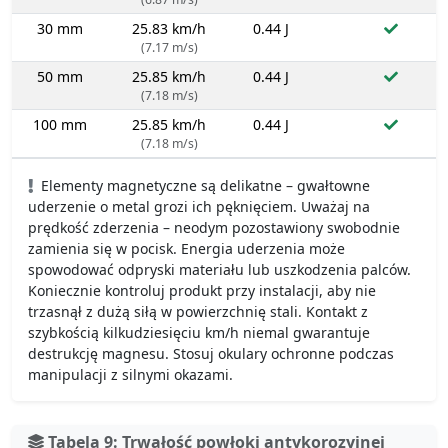
30 mm
25.83 km/h
0.44 J
(7.17 m/s)
50 mm
25.85 km/h
0.44 J
(7.18 m/s)
100 mm
25.85 km/h
0.44 J
(7.18 m/s)
Elementy magnetyczne są delikatne – gwałtowne
uderzenie o metal grozi ich pęknięciem. Uważaj na
prędkość zderzenia – neodym pozostawiony swobodnie
zamienia się w pocisk. Energia uderzenia może
spowodować odpryski materiału lub uszkodzenia palców.
Koniecznie kontroluj produkt przy instalacji, aby nie
trzasnął z dużą siłą w powierzchnię stali. Kontakt z
szybkością kilkudziesięciu km/h niemal gwarantuje
destrukcję magnesu. Stosuj okulary ochronne podczas
manipulacji z silnymi okazami.
Tabela 9: Trwałość powłoki antykorozyjnej