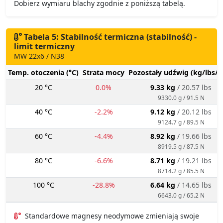
Dobierz wymiaru blachy zgodnie z poniższą tabelą.
Tabela 5: Stabilność termiczna (stabilność) -
limit termiczny
MW 22x6 / N38
Temp. otoczenia (°C)
Strata mocy
Pozostały udźwig (kg/lbs/g
20 °C
0.0%
9.33 kg
/ 20.57 lbs
9330.0 g / 91.5 N
40 °C
-2.2%
9.12 kg
/ 20.12 lbs
9124.7 g / 89.5 N
60 °C
-4.4%
8.92 kg
/ 19.66 lbs
8919.5 g / 87.5 N
80 °C
-6.6%
8.71 kg
/ 19.21 lbs
8714.2 g / 85.5 N
100 °C
-28.8%
6.64 kg
/ 14.65 lbs
6643.0 g / 65.2 N
Standardowe magnesy neodymowe zmieniają swoje