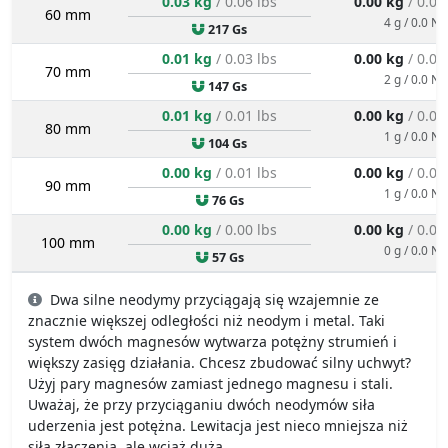
0.03 kg
/ 0.06 lbs
0.00 kg
/ 0.01
60 mm
4 g / 0.0 N
217 Gs
0.01 kg
/ 0.03 lbs
0.00 kg
/ 0.00
70 mm
2 g / 0.0 N
147 Gs
0.01 kg
/ 0.01 lbs
0.00 kg
/ 0.00
80 mm
1 g / 0.0 N
104 Gs
0.00 kg
/ 0.01 lbs
0.00 kg
/ 0.00
90 mm
1 g / 0.0 N
76 Gs
0.00 kg
/ 0.00 lbs
0.00 kg
/ 0.00
100 mm
0 g / 0.0 N
57 Gs
Dwa silne neodymy przyciągają się wzajemnie ze
znacznie większej odległości niż neodym i metal. Taki
system dwóch magnesów wytwarza potężny strumień i
większy zasięg działania. Chcesz zbudować silny uchwyt?
Użyj pary magnesów zamiast jednego magnesu i stali.
Uważaj, że przy przyciąganiu dwóch neodymów siła
uderzenia jest potężna. Lewitacja jest nieco mniejsza niż
siła złączenia, ale wciąż duża.