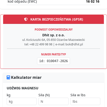
kod odpadu (EWC)
16 02 16
KARTA BEZPIECZEŃSTWA (GPSR)
PODMIOT ODPOWIEDZIALNY
Dhit sp. z o.o.
ul. Kościuszki 6A, 05-850 Ożarów Mazowiecki
tel: +48 22 499 98 98 | e-mail: bok@dhit.pl
NUMER PARTII/TYP
id: 010047-2026
Kalkulator miar
UDŹWIG MAGNESU
kg
Siła (N)
Siła w lbs