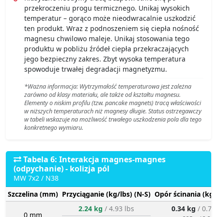
przekroczeniu progu termicznego. Unikaj wysokich
temperatur – gorąco może nieodwracalnie uszkodzić
ten produkt. Wraz z podnoszeniem się ciepła nośność
magnesu chwilowo maleje. Unikaj stosowania tego
produktu w pobliżu źródeł ciepła przekraczających
jego bezpieczny zakres. Zbyt wysoka temperatura
spowoduje trwałej degradacji magnetyzmu.
*Ważna informacja: Wytrzymałość temperaturowa jest zależna
zarówno od klasy materiału, ale także od kształtu magnesu.
Elementy o niskim profilu (tzw. pancake magnets) tracą właściwości
w niższych temperaturach niż magnesy długie. Status ostrzegawczy
w tabeli wskazuje na możliwość trwałego uszkodzenia pola dla tego
konkretnego wymiaru.
Tabela 6: Interakcja magnes-magnes
(odpychanie) - kolizja pól
MW 7x2 / N38
Szczelina (mm)
Przyciąganie (kg/lbs) (N-S)
Opór ścinania (kg/
2.24 kg
/ 4.93 lbs
0.34 kg
/ 0.74
0 mm