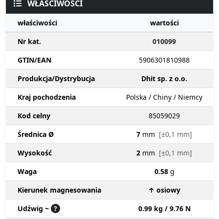
WŁAŚCIWOŚCI
właściwości
wartości
Nr kat.
010099
GTIN/EAN
5906301810988
Produkcja/Dystrybucja
Dhit sp. z o.o.
Kraj pochodzenia
Polska / Chiny / Niemcy
Kod celny
85059029
Średnica Ø
7
mm
[±0,1 mm]
Wysokość
2
mm
[±0,1 mm]
Waga
0.58
g
Kierunek magnesowania
↑ osiowy
Udźwig ~
?
0.99 kg / 9.76 N