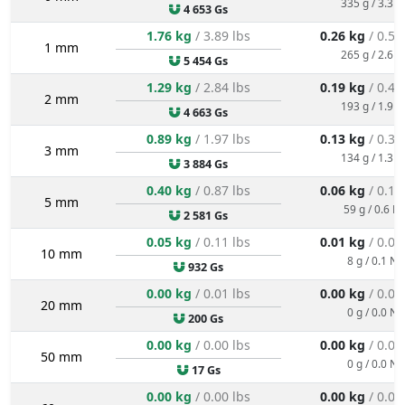
335 g / 3.3 N
4 653 Gs
1.76 kg
/ 3.89 lbs
0.26 kg
/ 0.58
1 mm
265 g / 2.6 N
5 454 Gs
1.29 kg
/ 2.84 lbs
0.19 kg
/ 0.43
2 mm
193 g / 1.9 N
4 663 Gs
0.89 kg
/ 1.97 lbs
0.13 kg
/ 0.30
3 mm
134 g / 1.3 N
3 884 Gs
0.40 kg
/ 0.87 lbs
0.06 kg
/ 0.13
5 mm
59 g / 0.6 N
2 581 Gs
0.05 kg
/ 0.11 lbs
0.01 kg
/ 0.02
10 mm
8 g / 0.1 N
932 Gs
0.00 kg
/ 0.01 lbs
0.00 kg
/ 0.00
20 mm
0 g / 0.0 N
200 Gs
0.00 kg
/ 0.00 lbs
0.00 kg
/ 0.00
50 mm
0 g / 0.0 N
17 Gs
0.00 kg
/ 0.00 lbs
0.00 kg
/ 0.00