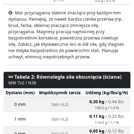
0.0 g / 0.0 N
Moc przyciągania słabnie znacząco przy każdym mm
dystansu. Pamiętaj, że nawet bardzo cienka przerwa (np.
brud, farba, okleina) znacząco zmniejsza siłę
przyciągania. Magnesy pracują najmocniej przy
bezpośrednim kontakcie; powietrzna przerwa niweluje
siłę. Zobacz, jak błyskawicznie leci w dół siła, gdy magnes
nie dotyka bezpośrednio do powierzchni stali. Planując
uchwyt, eliminuj niepotrzebnych przerw.
Tabela 2: Równoległa siła obsunięcia (ściana)
MW 7x2 / N38
Dystans (mm)
Współczynnik tarcia
Udźwig (kg/lbs/g/N)
0.20 kg
/ 0.44 lbs
0 mm
Stal (~0.2)
198.0 g / 1.9 N
0.11 kg
/ 0.25 lbs
1 mm
Stal (~0.2)
114.0 g / 1.1 N
0.05 kg
/ 0.12 lbs
2 mm
Stal (~0.2)