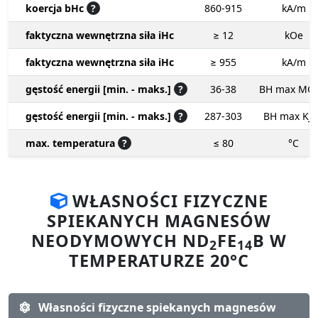
koercja bHc
?
860-915
kA/m
faktyczna wewnętrzna siła iHc
≥ 12
kOe
faktyczna wewnętrzna siła iHc
≥ 955
kA/m
gęstość energii [min. - maks.]
?
36-38
BH max MG
gęstość energii [min. - maks.]
?
287-303
BH max KJ
max. temperatura
?
≤ 80
°C
WŁASNOŚCI FIZYCZNE
SPIEKANYCH MAGNESÓW
NEODYMOWYCH ND
FE
B W
2
14
TEMPERATURZE 20°C
Własności fizyczne spiekanych magnesów