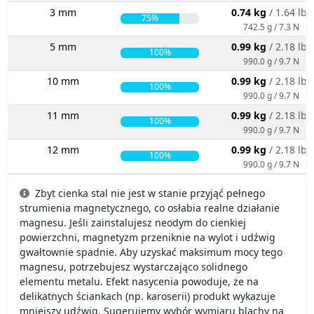
3 mm
0.74 kg
/ 1.64 lbs
75%
742.5 g / 7.3 N
5 mm
0.99 kg
/ 2.18 lbs
100%
990.0 g / 9.7 N
10 mm
0.99 kg
/ 2.18 lbs
100%
990.0 g / 9.7 N
11 mm
0.99 kg
/ 2.18 lbs
100%
990.0 g / 9.7 N
12 mm
0.99 kg
/ 2.18 lbs
100%
990.0 g / 9.7 N
Zbyt cienka stal nie jest w stanie przyjąć pełnego
strumienia magnetycznego, co osłabia realne działanie
magnesu. Jeśli zainstalujesz neodym do cienkiej
powierzchni, magnetyzm przeniknie na wylot i udźwig
gwałtownie spadnie. Aby uzyskać maksimum mocy tego
magnesu, potrzebujesz wystarczająco solidnego
elementu metalu. Efekt nasycenia powoduje, że na
delikatnych ściankach (np. karoserii) produkt wykazuje
mniejszy udźwig. Sugerujemy wybór wymiaru blachy na