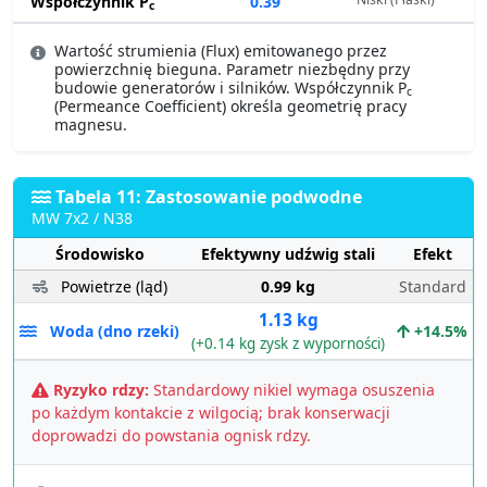
Współczynnik P
0.39
c
Wartość strumienia (Flux) emitowanego przez
powierzchnię bieguna. Parametr niezbędny przy
budowie generatorów i silników. Współczynnik P
c
(Permeance Coefficient) określa geometrię pracy
magnesu.
Tabela 11: Zastosowanie podwodne
MW 7x2 / N38
Środowisko
Efektywny udźwig stali
Efekt
Powietrze (ląd)
0.99 kg
Standard
1.13 kg
Woda (dno rzeki)
+14.5%
(+0.14 kg zysk z wyporności)
Ryzyko rdzy:
Standardowy nikiel wymaga osuszenia
po każdym kontakcie z wilgocią; brak konserwacji
doprowadzi do powstania ognisk rdzy.