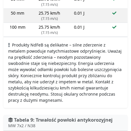
(7.15 m/s)
50 mm
25.75 km/h
0.01 J
(7.15 m/s)
100 mm
25.75 km/h
0.01 J
(7.15 m/s)
Produkty NdFeB są delikatne – silne zderzenie z
metalem powoduje natychmiastowe odpryśnięcie. Uważaj
na prędkość zderzenia – neodym pozostawiony
swobodnie staje się niebezpieczny. Energia uderzenia
może wywołać odłamki powłoki lub bolesne uszczypnięcia
skóry. Koniecznie kontroluj produkt przy zbliżaniu do
metalu, aby nie uderzył z impetem w metal. Kontakt z
szybkością kilkudziesięciu km/h niemal gwarantuje
destrukcję neodymu. Stosuj okulary ochronne podczas
pracy z dużymi magnesami.
Tabela 9: Trwałość powłoki antykorozyjnej
MW 7x2 / N38