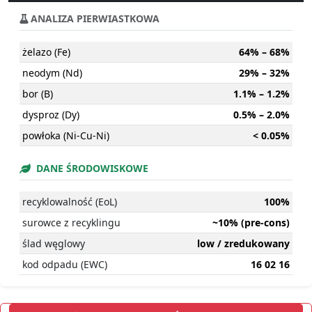
ANALIZA PIERWIASTKOWA
żelazo (Fe)
64% – 68%
neodym (Nd)
29% – 32%
bor (B)
1.1% – 1.2%
dysproz (Dy)
0.5% – 2.0%
powłoka (Ni-Cu-Ni)
< 0.05%
DANE ŚRODOWISKOWE
recyklowalność (EoL)
100%
surowce z recyklingu
~10% (pre-cons)
ślad węglowy
low / zredukowany
kod odpadu (EWC)
16 02 16