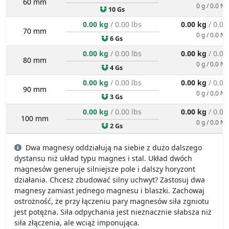
60 mm
0 g / 0.0 N
10 Gs
0.00 kg
/ 0.00 lbs
0.00 kg
/ 0.00
70 mm
0 g / 0.0 N
6 Gs
0.00 kg
/ 0.00 lbs
0.00 kg
/ 0.00
80 mm
0 g / 0.0 N
4 Gs
0.00 kg
/ 0.00 lbs
0.00 kg
/ 0.00
90 mm
0 g / 0.0 N
3 Gs
0.00 kg
/ 0.00 lbs
0.00 kg
/ 0.00
100 mm
0 g / 0.0 N
2 Gs
Dwa magnesy oddziałują na siebie z dużo dalszego
dystansu niż układ typu magnes i stal. Układ dwóch
magnesów generuje silniejsze pole i dalszy horyzont
działania. Chcesz zbudować silny uchwyt? Zastosuj dwa
magnesy zamiast jednego magnesu i blaszki. Zachowaj
ostrożność, że przy łączeniu pary magnesów siła zgniotu
jest potężna. Siła odpychania jest nieznacznie słabsza niż
siła złączenia, ale wciąż imponująca.