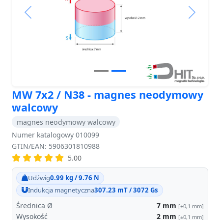
Previous
Next
MW 7x2 / N38 - magnes neodymowy
walcowy
magnes neodymowy walcowy
Numer katalogowy 010099
GTIN/EAN: 5906301810988
5.00
Udźwig
0.99 kg / 9.76 N
Indukcja magnetyczna
307.23 mT / 3072 Gs
Średnica Ø
7
mm
[±0,1 mm]
Wysokość
2
mm
[±0,1 mm]