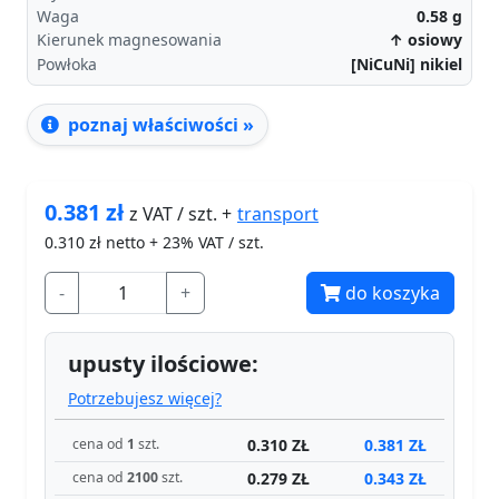
Waga
0.58
g
Kierunek magnesowania
↑ osiowy
Powłoka
[NiCuNi] nikiel
poznaj właściwości »
0.381
zł
transport
z VAT / szt. +
0.310
zł netto + 23% VAT / szt.
-
+
do koszyka
upusty ilościowe:
Potrzebujesz więcej?
0.310 ZŁ
0.381 ZŁ
cena od
1
szt.
0.279 ZŁ
0.343 ZŁ
cena od
2100
szt.