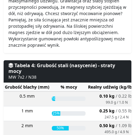
maksymalnego udźwigu. Grawitacja oraz słaby stopień
przyczepności powodują, że magnesy szybciej zjeżdżają w
dół, niż odrywają. Chcesz stworzyć mocowanie pionowe?
Pamiętaj, że siła ścinająca jest znacznie mniejsza od
prostopadłej siły odrywania. Na śliskiej powierzchni
magnes zjedzie w dół pod dużo lżejszym obciążeniem.
Wykorzystanie gumowanej powłoki antypoślizgowej może
znacznie poprawić wynik.
Tabela 4: Grubość stali (nasycenie) - straty
mocy
MW 7x2 / N38
Grubość blachy (mm)
% mocy
Realny udźwig (kg/lbs
0.5 mm
0.10 kg
/ 0.22 lbs
10%
99.0 g / 1.0 N
1 mm
0.25 kg
/ 0.55 lbs
25%
247.5 g / 2.4 N
2 mm
0.50 kg
/ 1.09 lbs
50%
495.0 g / 4.9 N