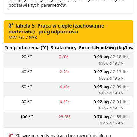
podstawie tych parametrów.
Tabela 5: Praca w cieple (zachowanie
materiału) - próg odporności
MW 7x2 / N38
Temp. otoczenia (°C)
Strata mocy
Pozostały udźwig (kg/lbs/g
20 °C
0.0%
0.99 kg
/ 2.18 lbs
990.0 g / 9.7 N
40 °C
-2.2%
0.97 kg
/ 2.13 lbs
968.2 g / 9.5 N
60 °C
-4.4%
0.95 kg
/ 2.09 lbs
946.4 g / 9.3 N
80 °C
-6.6%
0.92 kg
/ 2.04 lbs
924.7 g / 9.1 N
100 °C
-28.8%
0.70 kg
/ 1.55 lbs
704.9 g / 6.9 N
Klasyczne neodymy tracą bezpowrotnie siłę po