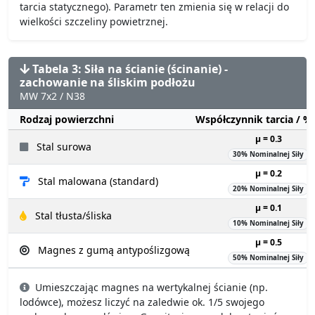
tarcia statycznego). Parametr ten zmienia się w relacji do
wielkości szczeliny powietrznej.
Tabela 3: Siła na ścianie (ścinanie) -
zachowanie na śliskim podłożu
MW 7x2 / N38
Rodzaj powierzchni
Współczynnik tarcia / 
µ = 0.3
Stal surowa
30% Nominalnej Siły
µ = 0.2
Stal malowana (standard)
20% Nominalnej Siły
µ = 0.1
Stal tłusta/śliska
10% Nominalnej Siły
µ = 0.5
Magnes z gumą antypoślizgową
50% Nominalnej Siły
Umieszczając magnes na wertykalnej ścianie (np.
lodówce), możesz liczyć na zaledwie ok. 1/5 swojego