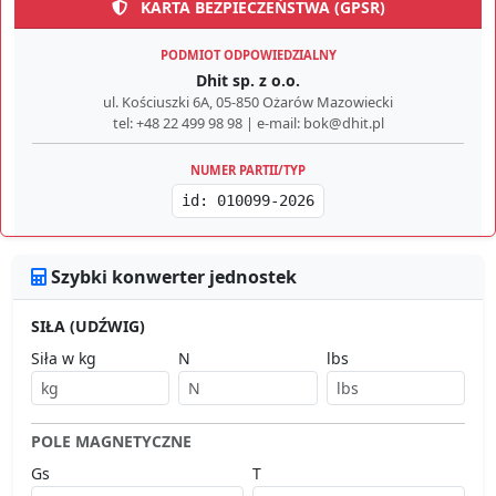
KARTA BEZPIECZEŃSTWA (GPSR)
PODMIOT ODPOWIEDZIALNY
Dhit sp. z o.o.
ul. Kościuszki 6A, 05-850 Ożarów Mazowiecki
tel: +48 22 499 98 98 | e-mail: bok@dhit.pl
NUMER PARTII/TYP
id: 010099-2026
Szybki konwerter jednostek
SIŁA (UDŹWIG)
Siła w kg
N
lbs
POLE MAGNETYCZNE
Gs
T