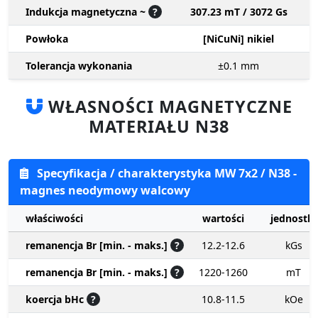
Indukcja magnetyczna ~
?
307.23 mT / 3072 Gs
Powłoka
[NiCuNi] nikiel
Tolerancja wykonania
±0.1
mm
WŁASNOŚCI MAGNETYCZNE
MATERIAŁU N38
Specyfikacja / charakterystyka MW 7x2 / N38 -
magnes neodymowy walcowy
właściwości
wartości
jednostki
remanencja Br [min. - maks.]
?
12.2-12.6
kGs
remanencja Br [min. - maks.]
?
1220-1260
mT
koercja bHc
?
10.8-11.5
kOe