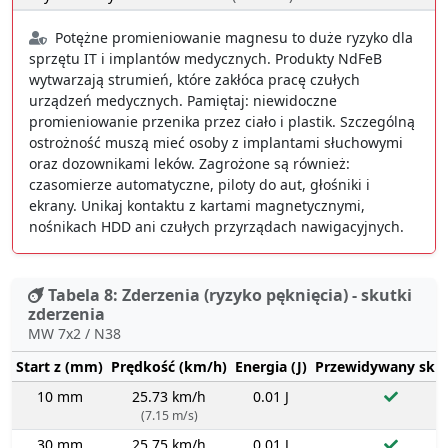
Potężne promieniowanie magnesu to duże ryzyko dla
sprzętu IT i implantów medycznych. Produkty NdFeB
wytwarzają strumień, które zakłóca pracę czułych
urządzeń medycznych. Pamiętaj: niewidoczne
promieniowanie przenika przez ciało i plastik. Szczególną
ostrożność muszą mieć osoby z implantami słuchowymi
oraz dozownikami leków. Zagrożone są również:
czasomierze automatyczne, piloty do aut, głośniki i
ekrany. Unikaj kontaktu z kartami magnetycznymi,
nośnikach HDD ani czułych przyrządach nawigacyjnych.
Tabela 8: Zderzenia (ryzyko pęknięcia) - skutki
zderzenia
MW 7x2 / N38
Start z (mm)
Prędkość (km/h)
Energia (J)
Przewidywany sku
10 mm
25.73 km/h
0.01 J
(7.15 m/s)
30 mm
25.75 km/h
0.01 J