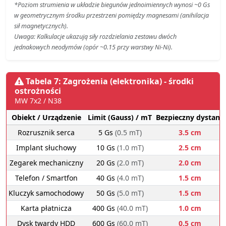
*Poziom strumienia w układzie biegunów jednoimiennych wynosi ~0 Gs
w geometrycznym środku przestrzeni pomiędzy magnesami (anihilacja
sił magnetycznych).
Uwaga: Kalkulacje ukazują siły rozdzielania zestawu dwóch
jednakowych neodymów (opór ~0.15 przy warstwy Ni-Ni).
Tabela 7: Zagrożenia (elektronika) - środki
ostrożności
MW 7x2 / N38
Obiekt / Urządzenie
Limit (Gauss) / mT
Bezpieczny dystans
Rozrusznik serca
5 Gs
(0.5 mT)
3.5 cm
Implant słuchowy
10 Gs
(1.0 mT)
2.5 cm
Zegarek mechaniczny
20 Gs
(2.0 mT)
2.0 cm
Telefon / Smartfon
40 Gs
(4.0 mT)
1.5 cm
Kluczyk samochodowy
50 Gs
(5.0 mT)
1.5 cm
Karta płatnicza
400 Gs
(40.0 mT)
1.0 cm
Dysk twardy HDD
600 Gs
(60.0 mT)
0.5 cm