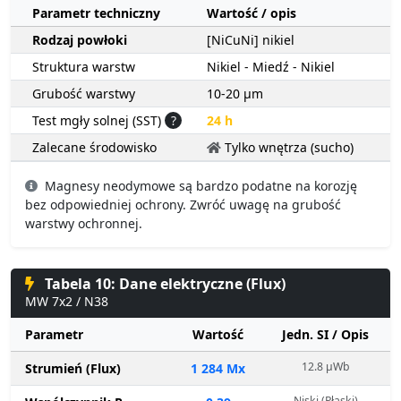
Parametr techniczny
Wartość / opis
Rodzaj powłoki
[NiCuNi] nikiel
Struktura warstw
Nikiel - Miedź - Nikiel
Grubość warstwy
10-20 µm
Test mgły solnej (SST)
?
24 h
Zalecane środowisko
Tylko wnętrza (sucho)
Magnesy neodymowe są bardzo podatne na korozję
bez odpowiedniej ochrony. Zwróć uwagę na grubość
warstwy ochronnej.
Tabela 10: Dane elektryczne (Flux)
MW 7x2 / N38
Parametr
Wartość
Jedn. SI / Opis
12.8 µWb
Strumień (Flux)
1 284 Mx
Niski (Płaski)