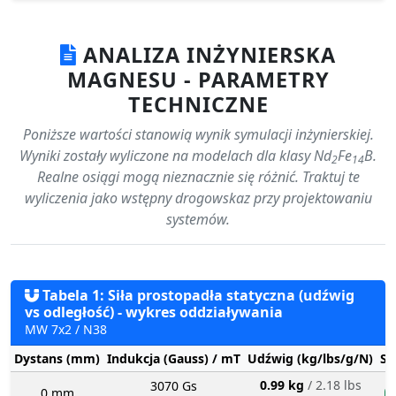
ANALIZA INŻYNIERSKA
MAGNESU - PARAMETRY
TECHNICZNE
Poniższe wartości stanowią wynik symulacji inżynierskiej.
Wyniki zostały wyliczone na modelach dla klasy Nd
Fe
B.
2
14
Realne osiągi mogą nieznacznie się różnić. Traktuj te
wyliczenia jako wstępny drogowskaz przy projektowaniu
systemów.
Tabela 1: Siła prostopadła statyczna (udźwig
vs odległość) - wykres oddziaływania
MW 7x2 / N38
Dystans (mm)
Indukcja (Gauss) / mT
Udźwig (kg/lbs/g/N)
St
0.99 kg
/ 2.18 lbs
3070 Gs
0 mm
n