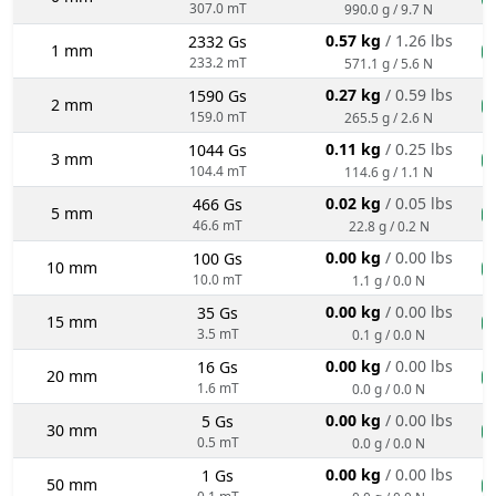
307.0 mT
990.0 g / 9.7 N
0.57 kg
/ 1.26 lbs
2332 Gs
1 mm
n
233.2 mT
571.1 g / 5.6 N
0.27 kg
/ 0.59 lbs
1590 Gs
2 mm
n
159.0 mT
265.5 g / 2.6 N
0.11 kg
/ 0.25 lbs
1044 Gs
3 mm
n
104.4 mT
114.6 g / 1.1 N
0.02 kg
/ 0.05 lbs
466 Gs
5 mm
n
46.6 mT
22.8 g / 0.2 N
0.00 kg
/ 0.00 lbs
100 Gs
10 mm
n
10.0 mT
1.1 g / 0.0 N
0.00 kg
/ 0.00 lbs
35 Gs
15 mm
n
3.5 mT
0.1 g / 0.0 N
0.00 kg
/ 0.00 lbs
16 Gs
20 mm
n
1.6 mT
0.0 g / 0.0 N
0.00 kg
/ 0.00 lbs
5 Gs
30 mm
n
0.5 mT
0.0 g / 0.0 N
0.00 kg
/ 0.00 lbs
1 Gs
50 mm
n
0.1 mT