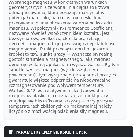
wybranego magnesu w konkretnych warunkach
geometrycznych. Czerwona linia ciągła to krzywa
odmagnesowania, która pokazuje maksymalny
potencjał materiału, natomiast niebieska linia
przerywana to linia obciążenia zależna od kształtu
magnesu. Współczynnik
P
(Permeance Coefficient),
c
nazywany również współczynnikiem kształtu, jest
bezwymiarową wielkością określającą relację
geometrii magnesu do jego wewnętrznej stabilności
magnetycznej. Punkt przecięcia obu linii (czarna
kropka) to tzw.
punkt pracy
— wyznacza on realną
gęstość strumienia magnetycznego, jaką magnes
generuje w danej aplikacji. Im wyższa wartość
P
, tym
c
'smuklejszy' jest magnes (wysoki względem
powierzchni) i tym wyżej znajduje się punkt pracy, co
gwarantuje większą odporność na nieodwracalne
rozmagnesowanie pod wpływem temperatury.
Wartość 0.42 jest relatywnie niska (typowo dla
magnesów płaskich), co oznacza, że punkt pracy
znajduje się blisko 'kolana' krzywej — przy pracy w
temperaturach zbliżonych do maksymalnej należy
liczyć się z możliwością osłabienia siły magnesu.
PARAMETRY INŻYNIERSKIE I GPSR