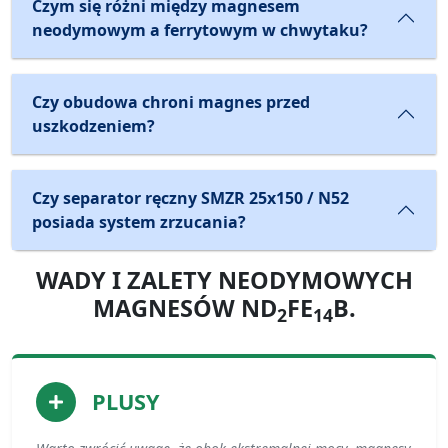
Czym się różni między magnesem
neodymowym a ferrytowym w chwytaku?
Czy obudowa chroni magnes przed
uszkodzeniem?
Czy separator ręczny SMZR 25x150 / N52
posiada system zrzucania?
WADY I ZALETY NEODYMOWYCH
MAGNESÓW ND
FE
B.
2
14
PLUSY