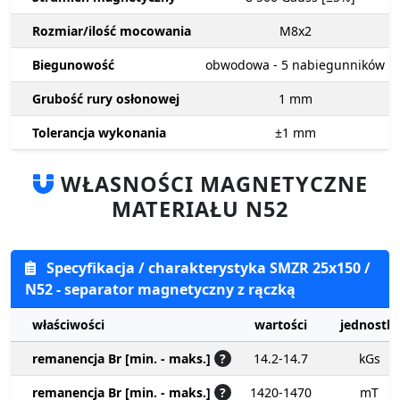
Rozmiar/ilość mocowania
M8x2
Biegunowość
obwodowa - 5 nabiegunników
Grubość rury osłonowej
1
mm
Tolerancja wykonania
±1
mm
WŁASNOŚCI MAGNETYCZNE
MATERIAŁU N52
Specyfikacja / charakterystyka SMZR 25x150 /
N52 - separator magnetyczny z rączką
właściwości
wartości
jednostki
remanencja Br [min. - maks.]
?
14.2-14.7
kGs
remanencja Br [min. - maks.]
?
1420-1470
mT