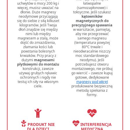
uchwytów o mocy 200 kg i
łatwopalne
więcej, musisz uważać na
(samozapłonowe) i
dłonie. Duże magnesy
toksyczne. Jeśli szukasz
neodymowe przyciągają
kątowników
się do siebie z siłą kilkuset
magnetycznych do
kilogramów. Jeśli Twoja
precyzyjnego spawania
dłoń znajdzie się między
w warsztacie, pamiętaj,
nimi lub między
aby nie przegrzewać
magnesem a stalą, może
samego magnesu
dojść do zmiażdżenia,
(temperatura powyżej
złamania kości lub
80°C trwale i
powstania bolesnych
nieodwracalnie niszczy
krwiaków. Przy pracy z
moc standardowego
dużymi
magnesami
neodymu). Jeśli
płytkowymi do montażu
potrzebujesz otworu
konstrukcji, zawsze
montażowego, nie próbuj
używaj grubych rękawic
go wiercić – zawsze kupuj
ochronnych i nigdy nie
gotowe, dedykowane
testuj ich siły na własnym
magnesy pod wkręt
ciele.
produkowane bezpieczną
metodą spiekania z
formy.
PRODUKT NIE
INTERFERENCJA
DLA DZIECI
MEDYCZNA