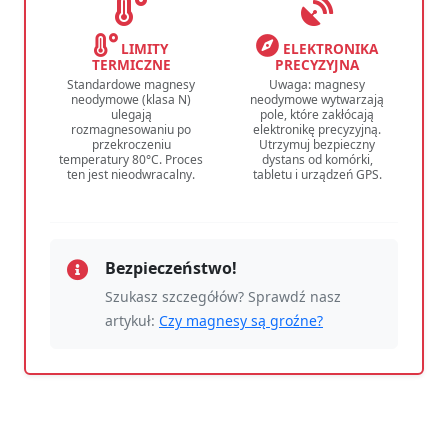
LIMITY
ELEKTRONIKA
TERMICZNE
PRECYZYJNA
Standardowe magnesy
Uwaga: magnesy
neodymowe (klasa N)
neodymowe wytwarzają
ulegają
pole, które zakłócają
rozmagnesowaniu po
elektronikę precyzyjną.
przekroczeniu
Utrzymuj bezpieczny
temperatury 80°C. Proces
dystans od komórki,
ten jest nieodwracalny.
tabletu i urządzeń GPS.
Bezpieczeństwo!
Szukasz szczegółów? Sprawdź nasz
artykuł:
Czy magnesy są groźne?