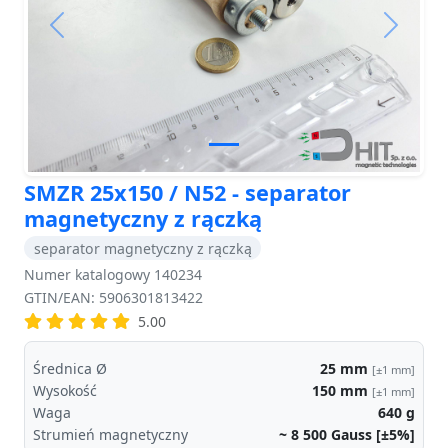
Previous
Next
SMZR 25x150 / N52 - separator
magnetyczny z rączką
separator magnetyczny z rączką
Numer katalogowy 140234
GTIN/EAN: 5906301813422
5.00
Średnica Ø
25
mm
[±1 mm]
Wysokość
150
mm
[±1 mm]
Waga
640
g
Strumień magnetyczny
~ 8 500
Gauss [±5%]