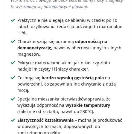
Warto zwrócić uwagę, że obok ekstremalnej mocy, magnesy
te wyróżniają się następującymi plusami:
Praktycznie nie ulegają osłabieniu w czasie; po 10
latach użytkowania redukcja udźwigu to marginalne
~1%.
Charakteryzują się ogromną
odpornością na
demagnetyzację
, nawet w obecności innych silnych
magnesów.
Pokrycie materiałami takimi jak nikiel czy złoto
nadaje im czysty i lśniący charakter.
Cechują się
bardzo wysoką gęstością pola
na
powierzchni, co zapewnia silne chwytanie z dużą
mocą.
Specjalna mieszanka pierwiastków sprawia, że
wykazują odporność na
wysokie temperatury
(zależnie od kształtu, nawet do 230°C).
Elastyczność kształtowania
– można je produkować
w dowolnych formach, dopasowanych do
konkretnego projektu.