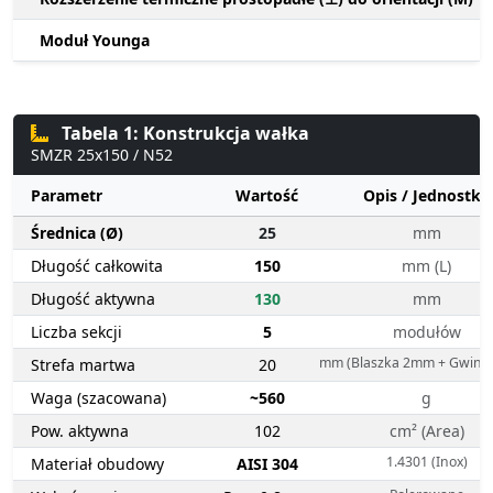
Moduł Younga
Tabela 1: Konstrukcja wałka
SMZR 25x150 / N52
Parametr
Wartość
Opis / Jednostka
Średnica (Ø)
25
mm
Długość całkowita
150
mm (L)
Długość aktywna
130
mm
Liczba sekcji
5
modułów
mm (Blaszka 2mm + Gwint
Strefa martwa
20
Waga (szacowana)
~560
g
Pow. aktywna
102
cm² (Area)
1.4301 (Inox)
Materiał obudowy
AISI 304