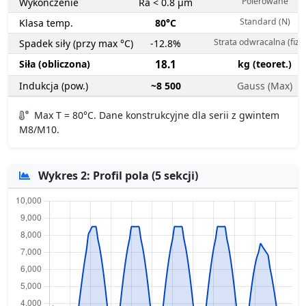
Polerowane
Wykończenie
Ra < 0.8 µm
Standard (N)
Klasa temp.
80°C
Strata odwracalna (fizy
Spadek siły (przy max °C)
-12.8%
Siła (obliczona)
18.1
kg (teoret.)
Indukcja (pow.)
~8 500
Gauss (Max)
Max T = 80°C. Dane konstrukcyjne dla serii z gwintem
M8/M10.
Wykres 2: Profil pola (5 sekcji)