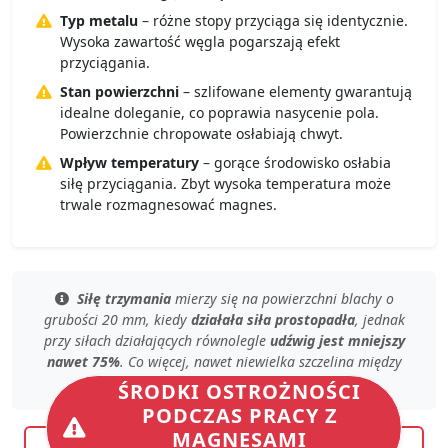
Typ metalu
– różne stopy przyciąga się identycznie.
Wysoka zawartość węgla pogarszają efekt
przyciągania.
Stan powierzchni
– szlifowane elementy gwarantują
idealne doleganie, co poprawia nasycenie pola.
Powierzchnie chropowate osłabiają chwyt.
Wpływ temperatury
– gorące środowisko osłabia
siłę przyciągania. Zbyt wysoka temperatura może
trwale rozmagnesować magnes.
Siłę trzymania
mierzy się
na powierzchni blachy
o
grubości 20 mm, kiedy
działała siła prostopadła
, jednak
przy
siłach działających równolegle
udźwig jest mniejszy
nawet 75%
. Co więcej, nawet
niewielka szczelina
między
magnesem, a blachą
zmniejsza
nośność
.
ŚRODKI OSTROŻNOŚCI
PODCZAS PRACY Z
MAGNESAMI