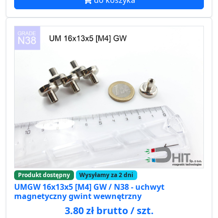
do koszyka
Produkt dostępny
Wysyłamy za 2 dni
UMGW 16x13x5 [M4] GW / N38 - uchwyt
magnetyczny gwint wewnętrzny
3.80 zł brutto / szt.