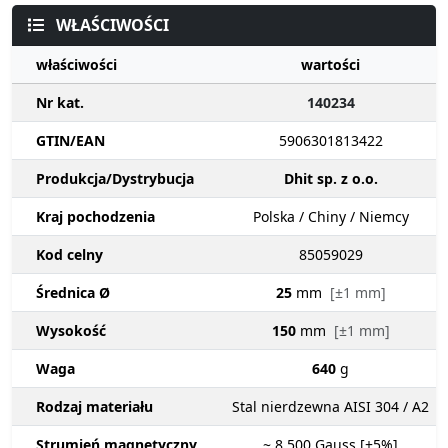
WŁAŚCIWOŚCI
właściwości
wartości
Nr kat.
140234
GTIN/EAN
5906301813422
Produkcja/Dystrybucja
Dhit sp. z o.o.
Kraj pochodzenia
Polska / Chiny / Niemcy
Kod celny
85059029
Średnica Ø
25
mm
[±1 mm]
Wysokość
150
mm
[±1 mm]
Waga
640
g
Rodzaj materiału
Stal nierdzewna AISI 304 / A2
Strumień magnetyczny
~ 8 500
Gauss [±5%]