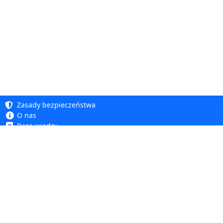
Zasady bezpieczeństwa
O nas
Baza wiedzy
Polityka prywatności
Copyright 2005 - 2026
Polityka cookie
Dhit sp. z o. o.
Dostępność
Regulamin
Reklamacje i zwroty
Dhit sp. z o.o.
ul. Kościuszki 6A, 05-850 Ożarów Mazowiecki
tel.
+48 22 499 98 98