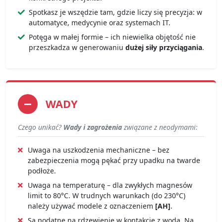
Spotkasz je wszędzie tam, gdzie liczy się precyzja: w
automatyce, medycynie oraz systemach IT.
Potęga w małej formie – ich niewielka objętość nie
przeszkadza w generowaniu
dużej siły przyciągania
.
WADY
Czego unikać?
Wady i zagrożenia
związane z neodymami:
Uwaga na uszkodzenia mechaniczne – bez
zabezpieczenia mogą pękać przy upadku na twarde
podłoże.
Uwaga na temperaturę – dla zwykłych magnesów
limit to 80°C. W trudnych warunkach (do 230°C)
należy używać modele z oznaczeniem
[AH]
.
Są podatne na rdzewienie w kontakcie z wodą. Na