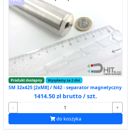
Produkt dostępny
Wysyłamy za 2 dni
SM 32x425 [2xM8] / N42 - separator magnetyczny
1414.50 zł brutto / szt.
-
+
do koszyka