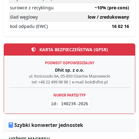
surowce z recyklingu
~10% (pre-cons)
ślad węglowy
low / zredukowany
kod odpadu (EWC)
16 02 16
KARTA BEZPIECZEŃSTWA (GPSR)
PODMIOT ODPOWIEDZIALNY
Dhit sp. z o.o.
ul. Kościuszki 6A, 05-850 Ożarów Mazowiecki
tel: +48 22 499 98 98 | e-mail: bok@dhit.pl
NUMER PARTII/TYP
id: 140234-2026
Szybki konwerter jednostek
UDŹWIG MAGNESU