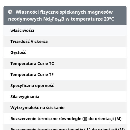
Własności fizyczne spiekanych magnesów
neodymowych Nd
Fe
B w temperaturze 20°C
2
14
właściwości
Twardość Vickersa
Gęstość
Temperatura Curie TC
Temperatura Curie TF
Specyficzna oporność
Siła wyginania
Wytrzymałość na ściskanie
Rozszerzenie termiczne równoległe (∥) do orientacji (M)
Rozszerzenie termiczne prostopadłe (⊥) do orientacji (M)