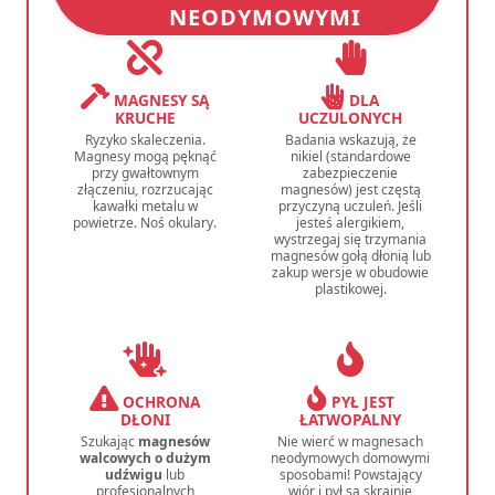
NEODYMOWYMI
MAGNESY SĄ
DLA
KRUCHE
UCZULONYCH
Ryzyko skaleczenia.
Badania wskazują, że
Magnesy mogą pęknąć
nikiel (standardowe
przy gwałtownym
zabezpieczenie
złączeniu, rozrzucając
magnesów) jest częstą
kawałki metalu w
przyczyną uczuleń. Jeśli
powietrze. Noś okulary.
jesteś alergikiem,
wystrzegaj się trzymania
magnesów gołą dłonią lub
zakup wersje w obudowie
plastikowej.
OCHRONA
PYŁ JEST
DŁONI
ŁATWOPALNY
Szukając
magnesów
Nie wierć w magnesach
walcowych o dużym
neodymowych domowymi
udźwigu
lub
sposobami! Powstający
profesjonalnych
wiór i pył są skrajnie