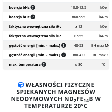
koercja bHc
?
10.8-12.5
kOe
koercja bHc
?
860-995
kA/m
faktyczna wewnętrzna siła iHc
≥ 12
kOe
faktyczna wewnętrzna siła iHc
≥ 955
kA/m
gęstość energii [min. - maks.]
?
48-53
BH max MG
gęstość energii [min. - maks.]
?
380-422
BH max KJ
max. temperatura
?
≤ 80
°C
WŁASNOŚCI FIZYCZNE
SPIEKANYCH MAGNESÓW
NEODYMOWYCH ND
FE
B W
2
14
TEMPERATURZE 20°C