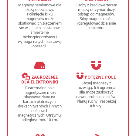
Magnesy neodymowe nie
Osoby z kardiowerterem
służą do zabawy.
muszą utrzymać duży
Połknięcie kilku
odstęp od magnesów.
magnesów może
Silny magnes może
skutkować ich złączeniem
rozregulować działanie
się w jelitach, co stanowi
implantu.
śmiertelne
niebezpieczeństwo i
wymaga natychmiastowej
operacji.
ZAGROŻENIE
POTĘŻNE POLE
DLA ELEKTRONIKI
Stosuj magnesy z
rozwagą. Ich ogromna
Ekstremalne pole
siła może zaskoczyć
magnetyczne może
nawet profesjonalistów.
skasować dane na
Planuj ruchy i respektuj
kartach płatniczych,
ich siły.
dyskach twardych i innych
nośnikach
magnetycznych. Utrzymuj
odległość min. 10 cm.