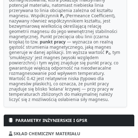
potencjał materiału, natomiast niebieska linia
przerywana to linia obciążenia zależna od kształtu
magnesu. Współczynnik
P
(Permeance Coefficient),
c
nazywany również współczynnikiem kształtu, jest
bezwymiarową wielkością określającą relację
geometrii magnesu do jego wewnętrznej stabilności
magnetycznej. Punkt przecięcia obu linii (czarna
kropka) to tzw.
punkt pracy
— wyznacza on realną
gęstość strumienia magnetycznego, jaką magnes
generuje w danej aplikacji. Im wyższa wartość
P
, tym
c
'smuklejszy' jest magnes (wysoki względem
powierzchni) i tym wyżej znajduje się punkt pracy, co
gwarantuje większą odporność na nieodwracalne
rozmagnesowanie pod wpływem temperatury.
Wartość 0.42 jest relatywnie niska (typowo dla
magnesów płaskich), co oznacza, że punkt pracy
znajduje się blisko 'kolana' krzywej — przy pracy w
temperaturach zbliżonych do maksymalnej należy
liczyć się z możliwością osłabienia siły magnesu.
PARAMETRY INŻYNIERSKIE I GPSR
SKŁAD CHEMICZNY MATERIAŁU