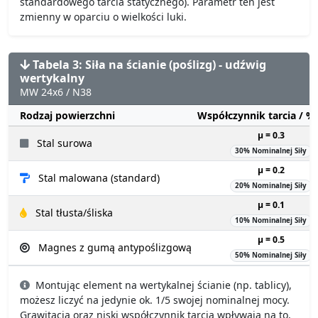
standardowego tarcia statycznego). Parametr ten jest
zmienny w oparciu o wielkości luki.
Tabela 3: Siła na ścianie (poślizg) - udźwig
wertykalny
MW 24x6 / N38
Rodzaj powierzchni
Współczynnik tarcia / 
µ = 0.3
Stal surowa
30% Nominalnej Siły
µ = 0.2
Stal malowana (standard)
20% Nominalnej Siły
µ = 0.1
Stal tłusta/śliska
10% Nominalnej Siły
µ = 0.5
Magnes z gumą antypoślizgową
50% Nominalnej Siły
Montując element na wertykalnej ścianie (np. tablicy),
możesz liczyć na jedynie ok. 1/5 swojej nominalnej mocy.
Grawitacja oraz niski współczynnik tarcia wpływają na to,