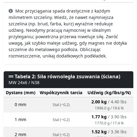
Moc przyciągania spada drastycznie z każdym
milimetrem szczeliny. Wiedz, że nawet najmniejsza
szczelina (np. brud, farba, kurz) wyraźnie redukuje
udźwig. Neodymy pracują najmocniej w idealnym
przyleganiu; powietrzna przerwa niweluje siłę. Zwróć
uwagę, jak szybko maleje udźwig, gdy magnes nie dotyka
szczelnie do metalowego podłoża. Obliczając
rozmieszczenie, unikaj dodatkowych podkładek.
Tabela 2: Siła równoległa zsuwania (ściana)
MW 24x6 / N38
Dystans (mm)
Współczynnik tarcia
Udźwig (kg/lbs/g/N)
2.00 kg
/ 4.40 lbs
0 mm
Stal (~0.2)
1996.0 g / 19.6 N
1.77 kg
/ 3.90 lbs
1 mm
Stal (~0.2)
1770.0 g / 17.4 N
1.52 kg
/ 3.36 lbs
2 mm
Stal (~0.2)