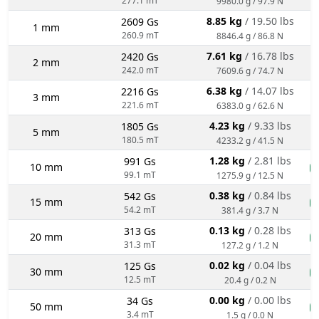
9980.0 g / 97.9 N
8.85 kg
/ 19.50 lbs
2609 Gs
1 mm
260.9 mT
8846.4 g / 86.8 N
7.61 kg
/ 16.78 lbs
2420 Gs
2 mm
242.0 mT
7609.6 g / 74.7 N
6.38 kg
/ 14.07 lbs
2216 Gs
3 mm
221.6 mT
6383.0 g / 62.6 N
4.23 kg
/ 9.33 lbs
1805 Gs
5 mm
180.5 mT
4233.2 g / 41.5 N
1.28 kg
/ 2.81 lbs
991 Gs
10 mm
n
99.1 mT
1275.9 g / 12.5 N
0.38 kg
/ 0.84 lbs
542 Gs
15 mm
n
54.2 mT
381.4 g / 3.7 N
0.13 kg
/ 0.28 lbs
313 Gs
20 mm
n
31.3 mT
127.2 g / 1.2 N
0.02 kg
/ 0.04 lbs
125 Gs
30 mm
n
12.5 mT
20.4 g / 0.2 N
0.00 kg
/ 0.00 lbs
34 Gs
50 mm
n
3.4 mT
1.5 g / 0.0 N