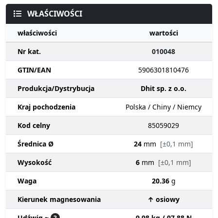
WŁAŚCIWOŚCI
właściwości
wartości
Nr kat.
010048
GTIN/EAN
5906301810476
Produkcja/Dystrybucja
Dhit sp. z o.o.
Kraj pochodzenia
Polska / Chiny / Niemcy
Kod celny
85059029
Średnica Ø
24
mm
[±0,1 mm]
Wysokość
6
mm
[±0,1 mm]
Waga
20.36
g
Kierunek magnesowania
↑ osiowy
Udźwig ~
?
9.98 kg / 97.88 N