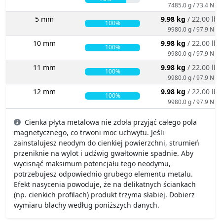
7485.0 g / 73.4 N
5 mm
9.98 kg
/ 22.00 lb
100%
9980.0 g / 97.9 N
10 mm
9.98 kg
/ 22.00 lb
100%
9980.0 g / 97.9 N
11 mm
9.98 kg
/ 22.00 lb
100%
9980.0 g / 97.9 N
12 mm
9.98 kg
/ 22.00 lb
100%
9980.0 g / 97.9 N
Cienka płyta metalowa nie zdoła przyjąć całego pola
magnetycznego, co trwoni moc uchwytu. Jeśli
zainstalujesz neodym do cienkiej powierzchni, strumień
przeniknie na wylot i udźwig gwałtownie spadnie. Aby
wycisnąć maksimum potencjału tego neodymu,
potrzebujesz odpowiednio grubego elementu metalu.
Efekt nasycenia powoduje, że na delikatnych ściankach
(np. cienkich profilach) produkt trzyma słabiej. Dobierz
wymiaru blachy według poniższych danych.