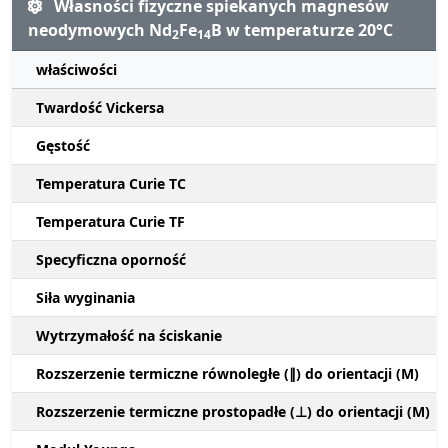
Własności fizyczne spiekanych magnesów
neodymowych Nd
Fe
B w temperaturze 20°C
2
14
właściwości
Twardość Vickersa
Gęstość
Temperatura Curie TC
Temperatura Curie TF
Specyficzna oporność
Siła wyginania
Wytrzymałość na ściskanie
Rozszerzenie termiczne równoległe (∥) do orientacji (M)
Rozszerzenie termiczne prostopadłe (⊥) do orientacji (M)