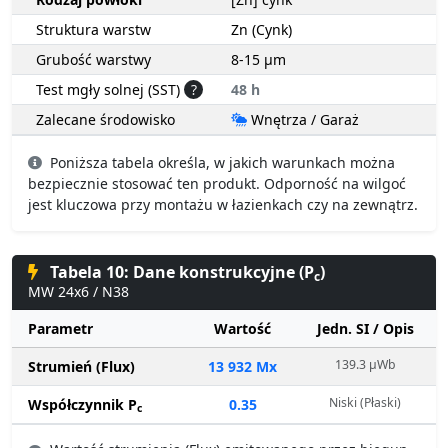
Struktura warstw
Zn (Cynk)
Grubość warstwy
8-15 µm
Test mgły solnej (SST)
?
48 h
Zalecane środowisko
Wnętrza / Garaż
Poniższa tabela określa, w jakich warunkach można
bezpiecznie stosować ten produkt. Odporność na wilgoć
jest kluczowa przy montażu w łazienkach czy na zewnątrz.
Tabela 10: Dane konstrukcyjne (P
)
c
MW 24x6 / N38
Parametr
Wartość
Jedn. SI / Opis
139.3 µWb
Strumień (Flux)
13 932 Mx
Niski (Płaski)
Współczynnik P
0.35
c