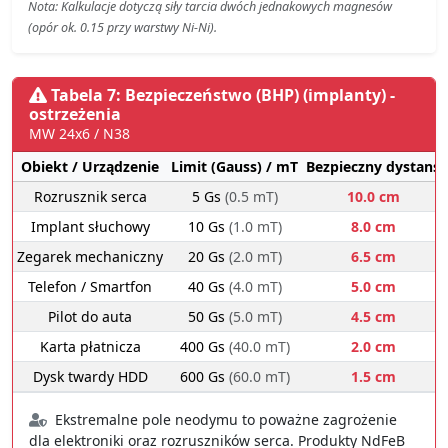
Nota: Kalkulacje dotyczą siły tarcia dwóch jednakowych magnesów
(opór ok. 0.15 przy warstwy Ni-Ni).
Tabela 7: Bezpieczeństwo (BHP) (implanty) -
ostrzeżenia
MW 24x6 / N38
Obiekt / Urządzenie
Limit (Gauss) / mT
Bezpieczny dystans
Rozrusznik serca
5 Gs
(0.5 mT)
10.0 cm
Implant słuchowy
10 Gs
(1.0 mT)
8.0 cm
Zegarek mechaniczny
20 Gs
(2.0 mT)
6.5 cm
Telefon / Smartfon
40 Gs
(4.0 mT)
5.0 cm
Pilot do auta
50 Gs
(5.0 mT)
4.5 cm
Karta płatnicza
400 Gs
(40.0 mT)
2.0 cm
Dysk twardy HDD
600 Gs
(60.0 mT)
1.5 cm
Ekstremalne pole neodymu to poważne zagrożenie
dla elektroniki oraz rozruszników serca. Produkty NdFeB