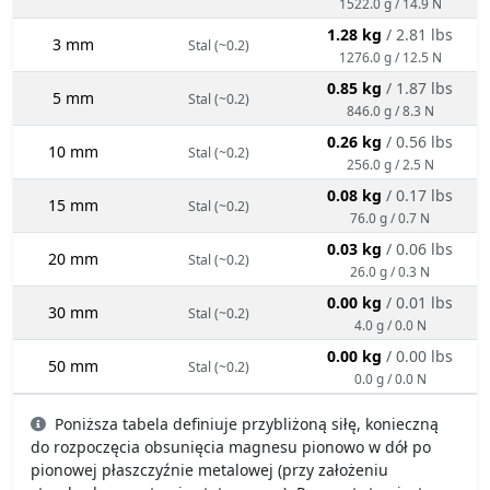
1522.0 g / 14.9 N
1.28 kg
/ 2.81 lbs
3 mm
Stal (~0.2)
1276.0 g / 12.5 N
0.85 kg
/ 1.87 lbs
5 mm
Stal (~0.2)
846.0 g / 8.3 N
0.26 kg
/ 0.56 lbs
10 mm
Stal (~0.2)
256.0 g / 2.5 N
0.08 kg
/ 0.17 lbs
15 mm
Stal (~0.2)
76.0 g / 0.7 N
0.03 kg
/ 0.06 lbs
20 mm
Stal (~0.2)
26.0 g / 0.3 N
0.00 kg
/ 0.01 lbs
30 mm
Stal (~0.2)
4.0 g / 0.0 N
0.00 kg
/ 0.00 lbs
50 mm
Stal (~0.2)
0.0 g / 0.0 N
Poniższa tabela definiuje przybliżoną siłę, konieczną
do rozpoczęcia obsunięcia magnesu pionowo w dół po
pionowej płaszczyźnie metalowej (przy założeniu