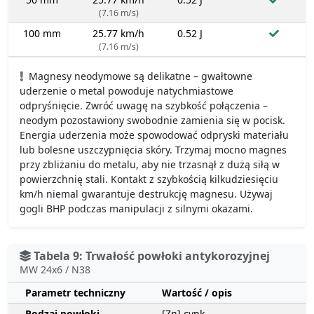
(7.16 m/s)
100 mm
25.77 km/h
0.52 J
(7.16 m/s)
Magnesy neodymowe są delikatne – gwałtowne
uderzenie o metal powoduje natychmiastowe
odpryśnięcie. Zwróć uwagę na szybkość połączenia –
neodym pozostawiony swobodnie zamienia się w pocisk.
Energia uderzenia może spowodować odpryski materiału
lub bolesne uszczypnięcia skóry. Trzymaj mocno magnes
przy zbliżaniu do metalu, aby nie trzasnął z dużą siłą w
powierzchnię stali. Kontakt z szybkością kilkudziesięciu
km/h niemal gwarantuje destrukcję magnesu. Używaj
gogli BHP podczas manipulacji z silnymi okazami.
Tabela 9: Trwałość powłoki antykorozyjnej
MW 24x6 / N38
Parametr techniczny
Wartość / opis
Rodzaj powłoki
[Zn] cynk