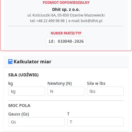
PODMIOT ODPOWIEDZIALNY
Dhit sp. z o.o.
ul. Kościuszki 6A, 05-850 Ożarów Mazowiecki
tel: +48 22 499 98 98 | e-mail: bok@dhit.pl
NUMER PARTII/TYP
id: 010048-2026
Kalkulator miar
SIŁA (UDŹWIG)
kg
Newtony (N)
Siła w lbs
MOC POLA
Gauss (Gs)
T