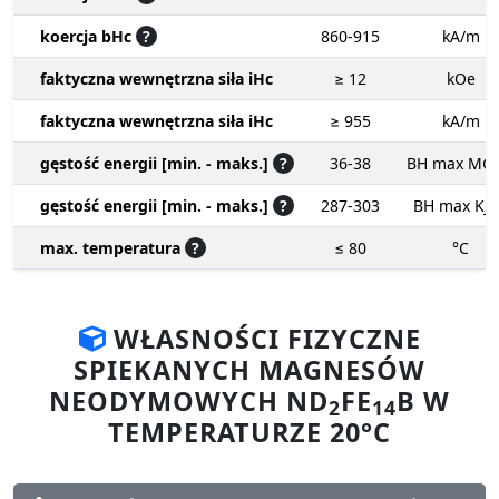
koercja bHc
?
860-915
kA/m
faktyczna wewnętrzna siła iHc
≥ 12
kOe
faktyczna wewnętrzna siła iHc
≥ 955
kA/m
gęstość energii [min. - maks.]
?
36-38
BH max MG
gęstość energii [min. - maks.]
?
287-303
BH max KJ
max. temperatura
?
≤ 80
°C
WŁASNOŚCI FIZYCZNE
SPIEKANYCH MAGNESÓW
NEODYMOWYCH ND
FE
B W
2
14
TEMPERATURZE 20°C