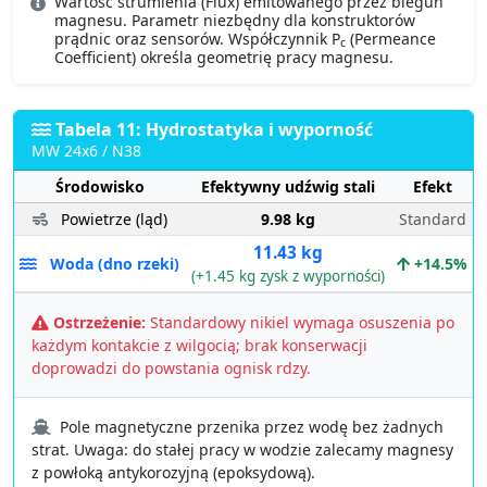
Wartość strumienia (Flux) emitowanego przez biegun
magnesu. Parametr niezbędny dla konstruktorów
prądnic oraz sensorów. Współczynnik P
(Permeance
c
Coefficient) określa geometrię pracy magnesu.
Tabela 11: Hydrostatyka i wyporność
MW 24x6 / N38
Środowisko
Efektywny udźwig stali
Efekt
Powietrze (ląd)
9.98 kg
Standard
11.43 kg
Woda (dno rzeki)
+14.5%
(+1.45 kg zysk z wyporności)
Ostrzeżenie:
Standardowy nikiel wymaga osuszenia po
każdym kontakcie z wilgocią; brak konserwacji
doprowadzi do powstania ognisk rdzy.
Pole magnetyczne przenika przez wodę bez żadnych
strat. Uwaga: do stałej pracy w wodzie zalecamy magnesy
z powłoką antykorozyjną (epoksydową).