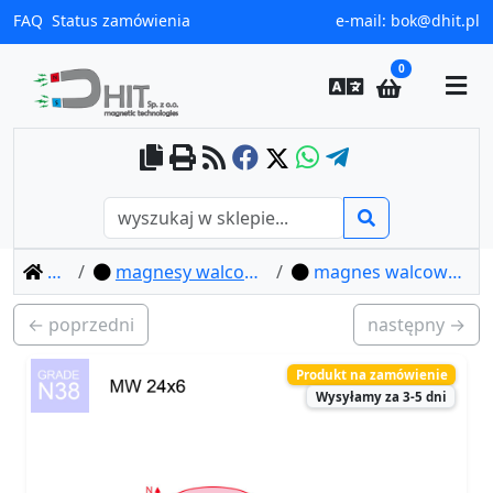
FAQ
Status zamówienia
e-mail:
bok@dhit.pl
0
home
magnesy walcowe neodymowe
magnes walcowy mw 24x6 / n38
← poprzedni
następny →
Produkt na zamówienie
Wysyłamy za 3-5 dni