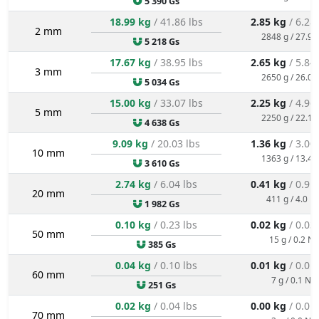
5 390 Gs
18.99 kg
/ 41.86 lbs
2.85 kg
/ 6.28
2 mm
2848 g / 27.9 
5 218 Gs
17.67 kg
/ 38.95 lbs
2.65 kg
/ 5.84
3 mm
2650 g / 26.0 
5 034 Gs
15.00 kg
/ 33.07 lbs
2.25 kg
/ 4.96
5 mm
2250 g / 22.1 
4 638 Gs
9.09 kg
/ 20.03 lbs
1.36 kg
/ 3.00
10 mm
1363 g / 13.4 
3 610 Gs
2.74 kg
/ 6.04 lbs
0.41 kg
/ 0.91
20 mm
411 g / 4.0 N
1 982 Gs
0.10 kg
/ 0.23 lbs
0.02 kg
/ 0.03
50 mm
15 g / 0.2 N
385 Gs
0.04 kg
/ 0.10 lbs
0.01 kg
/ 0.01
60 mm
7 g / 0.1 N
251 Gs
0.02 kg
/ 0.04 lbs
0.00 kg
/ 0.01
70 mm