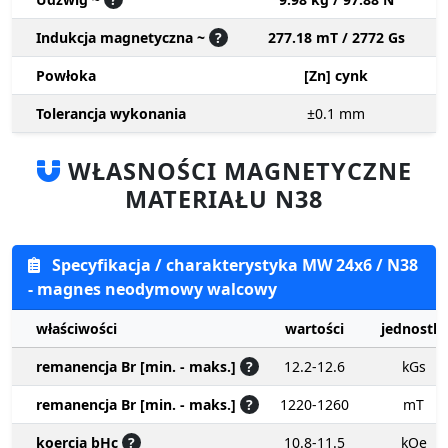
Indukcja magnetyczna ~
?
277.18 mT / 2772 Gs
Powłoka
[Zn] cynk
Tolerancja wykonania
±0.1
mm
WŁASNOŚCI MAGNETYCZNE
MATERIAŁU N38
Specyfikacja / charakterystyka MW 24x6 / N38
- magnes neodymowy walcowy
właściwości
wartości
jednostki
remanencja Br [min. - maks.]
?
12.2-12.6
kGs
remanencja Br [min. - maks.]
?
1220-1260
mT
koercja bHc
?
10.8-11.5
kOe