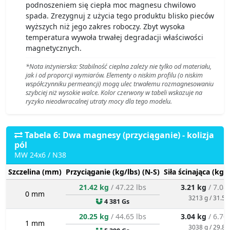
podnoszeniem się ciepła moc magnesu chwilowo
spada. Zrezygnuj z użycia tego produktu blisko pieców
wyższych niż jego zakres roboczy. Zbyt wysoka
temperatura wywoła trwałej degradacji właściwości
magnetycznych.
*Nota inżynierska: Stabilność cieplna zależy nie tylko od materiału,
jak i od proporcji wymiarów. Elementy o niskim profilu (o niskim
współczynniku permeancji) mogą ulec trwałemu rozmagnesowaniu
szybciej niż wysokie walce. Kolor czerwony w tabeli wskazuje na
ryzyko nieodwracalnej utraty mocy dla tego modelu.
Tabela 6: Dwa magnesy (przyciąganie) - kolizja
pól
MW 24x6 / N38
Szczelina (mm)
Przyciąganie (kg/lbs) (N-S)
Siła ścinająca (kg/
21.42 kg
/ 47.22 lbs
3.21 kg
/ 7.08
0 mm
3213 g / 31.5 
4 381 Gs
20.25 kg
/ 44.65 lbs
3.04 kg
/ 6.70
1 mm
3038 g / 29.8 