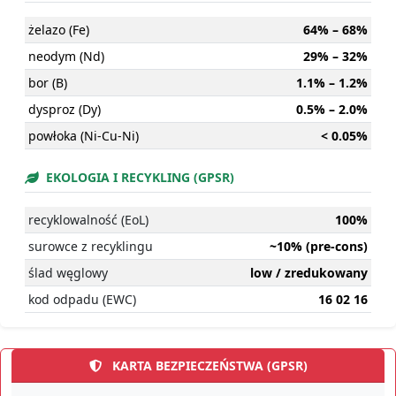
żelazo (Fe)
64% – 68%
neodym (Nd)
29% – 32%
bor (B)
1.1% – 1.2%
dysproz (Dy)
0.5% – 2.0%
powłoka (Ni-Cu-Ni)
< 0.05%
EKOLOGIA I RECYKLING (GPSR)
recyklowalność (EoL)
100%
surowce z recyklingu
~10% (pre-cons)
ślad węglowy
low / zredukowany
kod odpadu (EWC)
16 02 16
KARTA BEZPIECZEŃSTWA (GPSR)