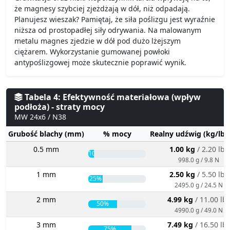
że magnesy szybciej zjeżdżają w dół, niż odpadają.
Planujesz wieszak? Pamiętaj, że siła poślizgu jest wyraźnie
niższa od prostopadłej siły odrywania. Na malowanym
metalu magnes zjedzie w dół pod dużo lżejszym
ciężarem. Wykorzystanie gumowanej powłoki
antypoślizgowej może skutecznie poprawić wynik.
Tabela 4: Efektywność materiałowa (wpływ
podłoża) - straty mocy
MW 24x6 / N38
Grubość blachy (mm)
% mocy
Realny udźwig (kg/lbs
0.5 mm
1.00 kg
/ 2.20 lbs
10%
998.0 g / 9.8 N
1 mm
2.50 kg
/ 5.50 lbs
25%
2495.0 g / 24.5 N
2 mm
4.99 kg
/ 11.00 lb
50%
4990.0 g / 49.0 N
3 mm
7.49 kg
/ 16.50 lb
75%