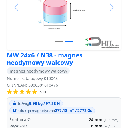
Previous
Next
MW 24x6 / N38 - magnes
neodymowy walcowy
magnes neodymowy walcowy
Numer katalogowy 010048
GTIN/EAN: 5906301810476
5.00
Udźwig
9.98 kg / 97.88 N
Indukcja magnetyczna
277.18 mT / 2772 Gs
Średnica Ø
24
mm
[±0,1 mm]
Wysokość
6
mm
[±0,1 mm]