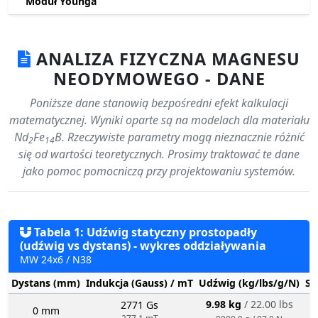
Moduł Younga
ANALIZA FIZYCZNA MAGNESU
NEODYMOWEGO - DANE
Poniższe dane stanowią bezpośredni efekt kalkulacji
matematycznej. Wyniki oparte są na modelach dla materiału
Nd
Fe
B. Rzeczywiste parametry mogą nieznacznie różnić
2
14
się od wartości teoretycznych. Prosimy traktować te dane
jako pomoc pomocniczą przy projektowaniu systemów.
Tabela 1: Udźwig statyczny prostopadły
(udźwig vs dystans) - wykres oddziaływania
MW 24x6 / N38
Dystans (mm)
Indukcja (Gauss) / mT
Udźwig (kg/lbs/g/N)
St
9.98 kg
/ 22.00 lbs
2771 Gs
0 mm
277.1 mT