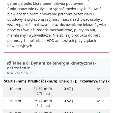
generują pole, które uniemożliwia poprawne
funkcjonowanie czułych urządzeń medycznych. Zauważ:
niewidoczne promieniowanie przenika przez ciało i
obudowy. Zwiększoną czujność muszą zachować osoby z
wszczepami ślimakowymi oraz dozownikami leków. Ryzyko
dotyczy również: zegarki mechaniczne, piloty do aut,
membrany i wyświetlacze. Nie zbliżaj produktu do kart
płatniczych, nośnikach HDD ani czułych przyrządach
nawigacyjnych.
Tabela 8: Dynamika (energia kinetyczna) -
ostrzeżenie
MW 24x6 / N38
Start z (mm)
Prędkość (km/h)
Energia (J)
Przewidywany sku
10 mm
24.39 km/h
0.47 J
(6.78 m/s)
30 mm
25.74 km/h
0.52 J
(7.15 m/s)
50 mm
25.77 km/h
0.52 J