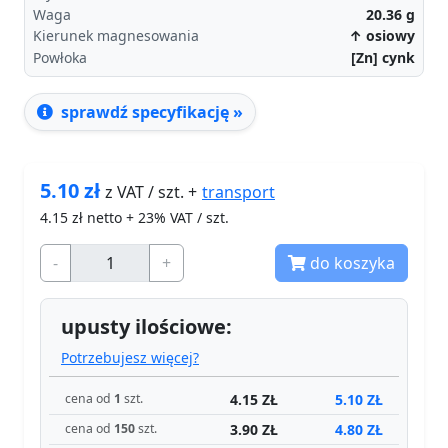
Waga
20.36
g
Kierunek magnesowania
↑ osiowy
Powłoka
[Zn] cynk
sprawdź specyfikację »
5.10
zł
transport
z VAT / szt. +
4.15
zł netto + 23% VAT / szt.
-
+
do koszyka
upusty ilościowe:
Potrzebujesz więcej?
4.15 ZŁ
5.10 ZŁ
cena od
1
szt.
3.90 ZŁ
4.80 ZŁ
cena od
150
szt.