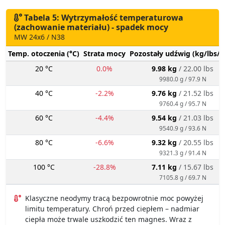
Tabela 5: Wytrzymałość temperaturowa
(zachowanie materiału) - spadek mocy
MW 24x6 / N38
Temp. otoczenia (°C)
Strata mocy
Pozostały udźwig (kg/lbs/g
20 °C
0.0%
9.98 kg
/ 22.00 lbs
9980.0 g / 97.9 N
40 °C
-2.2%
9.76 kg
/ 21.52 lbs
9760.4 g / 95.7 N
60 °C
-4.4%
9.54 kg
/ 21.03 lbs
9540.9 g / 93.6 N
80 °C
-6.6%
9.32 kg
/ 20.55 lbs
9321.3 g / 91.4 N
100 °C
-28.8%
7.11 kg
/ 15.67 lbs
7105.8 g / 69.7 N
Klasyczne neodymy tracą bezpowrotnie moc powyżej
limitu temperatury. Chroń przed ciepłem – nadmiar
ciepła może trwale uszkodzić ten magnes. Wraz z