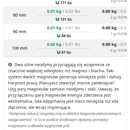
3 g / 0.0 N
171 Gs
0.01 kg
/ 0.02 lbs
0.00 kg
/ 0.00
80 mm
2 g / 0.0 N
121 Gs
0.01 kg
/ 0.01 lbs
0.00 kg
/ 0.00
90 mm
1 g / 0.0 N
89 Gs
0.00 kg
/ 0.01 lbs
0.00 kg
/ 0.00
100 mm
0 g / 0.0 N
67 Gs
Dwa silne neodymy przyciągają się wzajemnie ze
znacznie większej odległości niż magnes i blacha. Taki
system dwóch magnesów generuje silniejsze pole i dalszy
horyzont pracy. Planujesz stworzyć mocne zamknięcie?
Użyj pary magnesów zamiast neodymu i stali. Uważaj, że
przy łączeniu pary magnesów energia zderzenia jest
ekstremalna. Siła odpychania jest nieco mniejsza niż siła
złączenia, ale wciąż imponująca.
*Natężenie indukcji magnetycznej w układzie biegunów jednoimiennych
osiąga wartość ~0 Gs w punkcie środkowym dystansu pomiędzy
magnesami (całkowite wygaszenie pól).