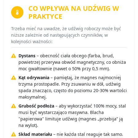
CO WPŁYWA NA
UDŹWIG W
PRAKTYCE
Trzeba mieć na uwadze, że udźwig roboczy może być
niższe zależnie od następujących czynników, w
kolejności ważności:
Dystans
– obecność ciała obcego (farba, brud,
powietrze) przerywa obwód magnetyczny, co obniża
moc gwałtownie (nawet o 50% przy 0,5 mm).
Kąt odrywania
– pamiętaj, że magnes najmocniej
trzyma prostopadle. Przy zsuwaniu w dół, udźwig
spada znacząco, często do poziomu 20-30% wartości
maksymalnej.
Grubość podłoża
– aby wykorzystać 100% mocy, stal
musi być wystarczająco masywna. Blacha
"papierowa" limituje udźwig (magnes „przebija” ją
na wylot).
Skład materiału
– nie każda stal reaguje tak samo.