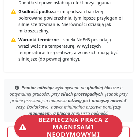
Dodatki stopowe osłabiają efekt przyciągania.
Gładkość podłoża
– im gładsza i bardziej
polerowana powierzchnia, tym lepsze przyleganie i
silniejsze trzymanie. Nierówności działają jak
mikroszczeliny.
Warunki termiczne
– spieki NdFeB posiadają
wrażliwość na temperaturę. W wyższych
temperaturach są słabsze, a w niskich mogą być
silniejsze (do pewnej granicy).
Pomiar udźwigu
wykonywano na
gładkiej blaszce
o
optymalnej grubości
, przy
siłach prostopadłych
, jednak przy
próbie przesunięcia magnesu
udźwig jest mniejszy nawet 5
razy
. Dodatkowo, nawet
minimalna przerwa
pomiędzy
magnesem, a blachą
zmniejsza
nośność
.
BEZPIECZNA PRACA Z
MAGNESAMI
NEODYMOWYMI