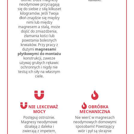
neodymowe przyciągają
się do siebie z siłą kilkuset
kilogramów. Jeśli Twoja
dłoń znajdzie się między
nimi lub między
magnesem a stalą, może
dojść do zmiażdżenia,
złamania kości lub
powstania bolesnych
krwiaków. Przy pracy z
dużymi
magnesami
płytkowymi do montażu
konstrukcji, zawsze
używaj grubych rękawic
ochronnych i nigdy nie
testuj ich siły na własnym
ciele.
NIE LEKCEWAŻ
OBRÓBKA
MOCY
MECHANICZNA
Postępuj ostrożnie.
Nie wierć w magnesach
Magnesy neodymowe
neodymowych domowymi
działają z daleka i
sposobami! Powstający
zwierają z impetem,
wiór i pył są skrajnie