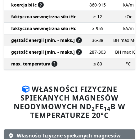
koercja bHc
?
860-915
kA/m
faktyczna wewnętrzna siła iHc
≥ 12
kOe
faktyczna wewnętrzna siła iHc
≥ 955
kA/m
gęstość energii [min. - maks.]
?
36-38
BH max MG
gęstość energii [min. - maks.]
?
287-303
BH max KJ
max. temperatura
?
≤ 80
°C
WŁASNOŚCI FIZYCZNE
SPIEKANYCH MAGNESÓW
NEODYMOWYCH ND
FE
B W
2
14
TEMPERATURZE 20°C
Własności fizyczne spiekanych magnesów