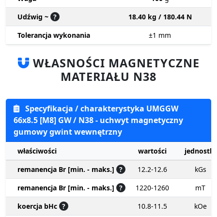
Udźwig ~
?
18.40 kg / 180.44 N
Tolerancja wykonania
±1
mm
WŁASNOŚCI MAGNETYCZNE
MATERIAŁU N38
Specyfikacja / charakterystyka UMGGW
66x8.5 [M8] GW / N38 - uchwyt magnetyczny
gumowy gwint wewnętrzny
właściwości
wartości
jednostki
remanencja Br [min. - maks.]
?
12.2-12.6
kGs
remanencja Br [min. - maks.]
?
1220-1260
mT
koercja bHc
?
10.8-11.5
kOe