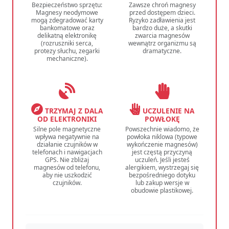
Bezpieczeństwo sprzętu:
Zawsze chroń magnesy
Magnesy neodymowe
przed dostępem dzieci.
mogą zdegradować karty
Ryzyko zadławienia jest
bankomatowe oraz
bardzo duże, a skutki
delikatną elektronikę
zwarcia magnesów
(rozruszniki serca,
wewnątrz organizmu są
protezy słuchu, zegarki
dramatyczne.
mechaniczne).
TRZYMAJ Z DALA
UCZULENIE NA
OD ELEKTRONIKI
POWŁOKĘ
Silne pole magnetyczne
Powszechnie wiadomo, że
wpływa negatywnie na
powłoka niklowa (typowe
działanie czujników w
wykończenie magnesów)
telefonach i nawigacjach
jest częstą przyczyną
GPS. Nie zbliżaj
uczuleń. Jeśli jesteś
magnesów od telefonu,
alergikiem, wystrzegaj się
aby nie uszkodzić
bezpośredniego dotyku
czujników.
lub zakup wersje w
obudowie plastikowej.