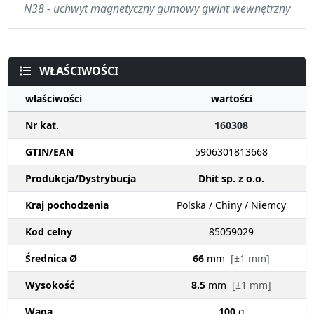
N38 - uchwyt magnetyczny gumowy gwint wewnętrzny
WŁAŚCIWOŚCI
właściwości
wartości
Nr kat.
160308
GTIN/EAN
5906301813668
Produkcja/Dystrybucja
Dhit sp. z o.o.
Kraj pochodzenia
Polska / Chiny / Niemcy
Kod celny
85059029
Średnica Ø
66
mm
[±1 mm]
Wysokość
8.5
mm
[±1 mm]
Waga
100
g