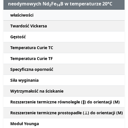
neodymowych Nd
Fe
B w temperaturze 20°C
2
14
właściwości
Twardość Vickersa
Gęstość
Temperatura Curie TC
Temperatura Curie TF
Specyficzna oporność
Siła wyginania
Wytrzymałość na ściskanie
Rozszerzenie termiczne równoległe (∥) do orientacji (M)
Rozszerzenie termiczne prostopadłe (⊥) do orientacji (M)
Moduł Younga