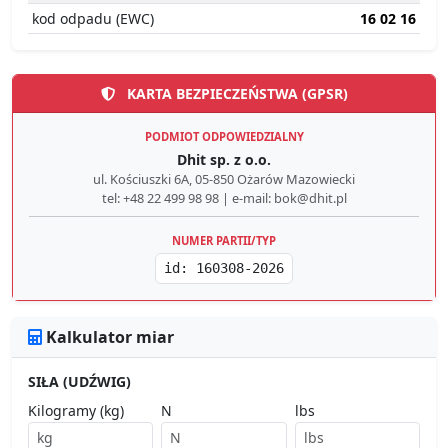
kod odpadu (EWC)
16 02 16
KARTA BEZPIECZEŃSTWA (GPSR)
PODMIOT ODPOWIEDZIALNY
Dhit sp. z o.o.
ul. Kościuszki 6A, 05-850 Ożarów Mazowiecki
tel: +48 22 499 98 98 | e-mail: bok@dhit.pl
NUMER PARTII/TYP
id: 160308-2026
Kalkulator miar
SIŁA (UDŹWIG)
Kilogramy (kg)
N
lbs