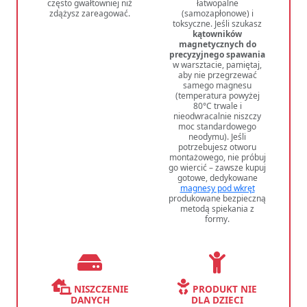
często gwałtowniej niż
łatwopalne
zdążysz zareagować.
(samozapłonowe) i
toksyczne. Jeśli szukasz
kątowników
magnetycznych do
precyzyjnego spawania
w warsztacie, pamiętaj,
aby nie przegrzewać
samego magnesu
(temperatura powyżej
80°C trwale i
nieodwracalnie niszczy
moc standardowego
neodymu). Jeśli
potrzebujesz otworu
montażowego, nie próbuj
go wiercić – zawsze kupuj
gotowe, dedykowane
magnesy pod wkręt
produkowane bezpieczną
metodą spiekania z
formy.
NISZCZENIE
PRODUKT NIE
DANYCH
DLA DZIECI