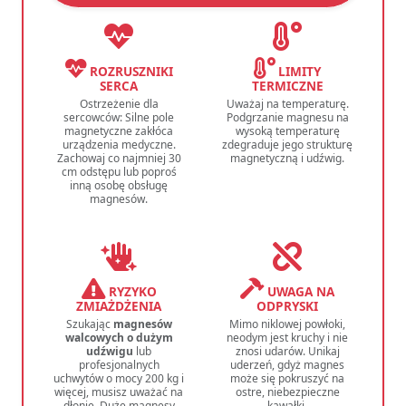
ROZRUSZNIKI
LIMITY
SERCA
TERMICZNE
Ostrzeżenie dla
Uważaj na temperaturę.
sercowców: Silne pole
Podgrzanie magnesu na
magnetyczne zakłóca
wysoką temperaturę
urządzenia medyczne.
zdegraduje jego strukturę
Zachowaj co najmniej 30
magnetyczną i udźwig.
cm odstępu lub poproś
inną osobę obsługę
magnesów.
RYZYKO
UWAGA NA
ZMIAŻDŻENIA
ODPRYSKI
Szukając
magnesów
Mimo niklowej powłoki,
walcowych o dużym
neodym jest kruchy i nie
udźwigu
lub
znosi udarów. Unikaj
profesjonalnych
uderzeń, gdyż magnes
uchwytów o mocy 200 kg i
może się pokruszyć na
więcej, musisz uważać na
ostre, niebezpieczne
dłonie. Duże magnesy
kawałki.