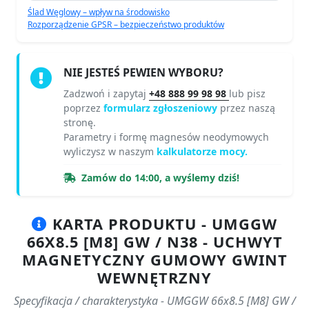
Ślad Węglowy – wpływ na środowisko
Rozporządzenie GPSR – bezpieczeństwo produktów
NIE JESTEŚ PEWIEN WYBORU?
Zadzwoń i zapytaj
+48 888 99 98 98
lub pisz
poprzez
formularz zgłoszeniowy
przez naszą
stronę.
Parametry i formę magnesów neodymowych
wyliczysz w naszym
kalkulatorze mocy.
Zamów do 14:00, a wyślemy dziś!
KARTA PRODUKTU - UMGGW
66X8.5 [M8] GW / N38 - UCHWYT
MAGNETYCZNY GUMOWY GWINT
WEWNĘTRZNY
Specyfikacja / charakterystyka - UMGGW 66x8.5 [M8] GW /