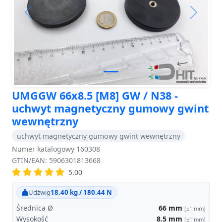
Previous
Next
UMGGW 66x8.5 [M8] GW / N38 -
uchwyt magnetyczny gumowy gwint
wewnętrzny
uchwyt magnetyczny gumowy gwint wewnętrzny
Numer katalogowy 160308
GTIN/EAN: 5906301813668
5.00
Udźwig
18.40 kg / 180.44 N
Średnica Ø
66
mm
[±1 mm]
Wysokość
8.5
mm
[±1 mm]