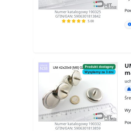
Po
Numer katalogowy 190325
GTIN/EAN: 5906301813842
5.00
UM
Produkt dostępny
m
Wysyłamy za 3 dni
uch
Śre
Wy
Po
Numer katalogowy 190332
GTIN/EAN: 5906301813859