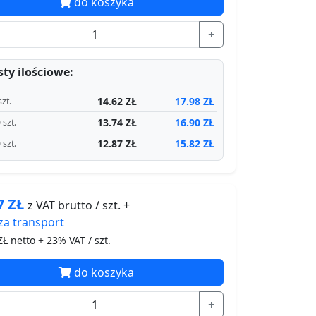
do koszyka
+
ty ilościowe:
14.62 ZŁ
17.98 ZŁ
szt.
13.74 ZŁ
16.90 ZŁ
 szt.
12.87 ZŁ
15.82 ZŁ
 szt.
97
ZŁ
z VAT brutto / szt. +
za
transport
Ł netto + 23% VAT / szt.
do koszyka
+