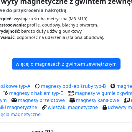
wyty magnetyczne z gwintem zewnęt
we do przykręcenia nakrętką
rzpień:
wystająca śruba metryczna (M3-M10).
astosowanie:
profile, obudowy, blachy z otworem.
ydajność:
bardzo duży udźwig punktowy.
rwałość:
odporność na uderzenia (stalowa obudowa).
więcej o magnesach z gwintem zewnętrznym
ożkowe typ-A
magnesy pod łeb śruby typ-B
magnes
magnesy z hakiem typ-E
magnesy w gumie z gwi
nym
magnesy przelotowe
magnesy kanałowe
iki magnetyczne
wieszaki magnetyczne
uchwyty m
ięcia magnetyczne
cena [ZŁ]