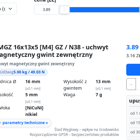
GZ 16x13x5 [M4] GZ / N38 - uchwyt
3.8
agnetyczny gwint zewnętrzny
3.16
ZŁ
wyt magnetyczny gwint zewnętrzny
Udźwig
5.00 kg / 49.03 N
dnica Ø
16 mm
Wysokość z
13 mm
-
gwintem
[±0,1 mm]
[±0,1 mm]
sokość
5 mm
Waga
7 g
upus
[±0,1 mm]
włoka
[NiCuNi]
od 1 
nikiel
parametry techniczne »
od 15
Ślad Węglowy – wpływ na środowisko
od 30
Rozporządzenie GPSR – bezpieczeństwo produktów