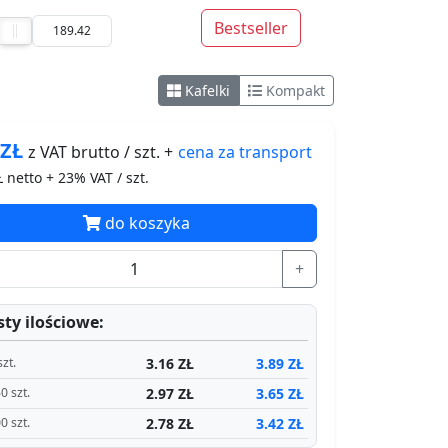
Bestseller
Kafelki
Kompakt
9
ZŁ
cena za
transport
z VAT brutto / szt. +
 netto + 23% VAT / szt.
do koszyka
+
ty ilościowe:
3.16 ZŁ
3.89 ZŁ
szt.
2.97 ZŁ
3.65 ZŁ
0 szt.
2.78 ZŁ
3.42 ZŁ
0 szt.