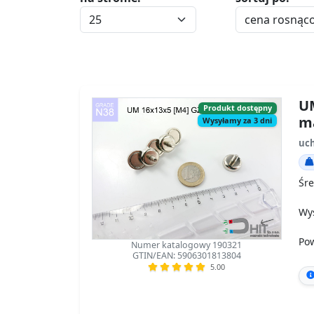
UM
Produkt dostępny
m
Wysyłamy za 3 dni
uch
Śre
Wy
Po
Numer katalogowy 190321
GTIN/EAN: 5906301813804
5.00