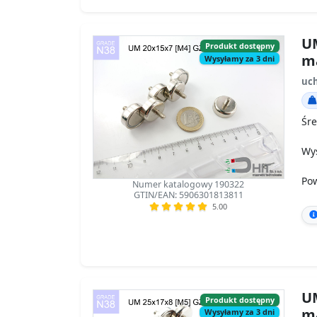
UM
Produkt dostępny
m
Wysyłamy za 3 dni
uch
Śre
Wy
Po
Numer katalogowy 190322
GTIN/EAN: 5906301813811
5.00
UM
Produkt dostępny
m
Wysyłamy za 3 dni