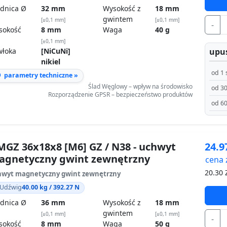
dnica Ø
32 mm
Wysokość z
18 mm
gwintem
[±0,1 mm]
[±0,1 mm]
-
sokość
8 mm
Waga
40 g
[±0,1 mm]
upus
włoka
[NiCuNi]
nikiel
od 1 
parametry techniczne »
Ślad Węglowy – wpływ na środowisko
od 30
Rozporządzenie GPSR – bezpieczeństwo produktów
od 60
GZ 36x18x8 [M6] GZ / N38 - uchwyt
24.
agnetyczny gwint zewnętrzny
cena 
20.30
Z
wyt magnetyczny gwint zewnętrzny
Udźwig
40.00 kg / 392.27 N
dnica Ø
36 mm
Wysokość z
18 mm
gwintem
[±0,1 mm]
[±0,1 mm]
-
sokość
8 mm
Waga
50 g