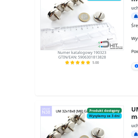
uch
Śre
Wy
Po
Numer katalogowy 190323
GTIN/EAN: 5906301813828
5.00
UM
Produkt dostępny
m
Wysyłamy za 3 dni
uch