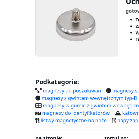
Uch
goto
T
Z
W
T
Podkategorie:
magnesy do poszukiwań
magnesy st
magnesy z gwintem wewnętrznym typ-D
magnesy w gumie z gwintem wewnętrz
magnesy do identyfikatorów
kątown
listwy magnetyczne na noże
napy zap
na stronie:
sortuj po: