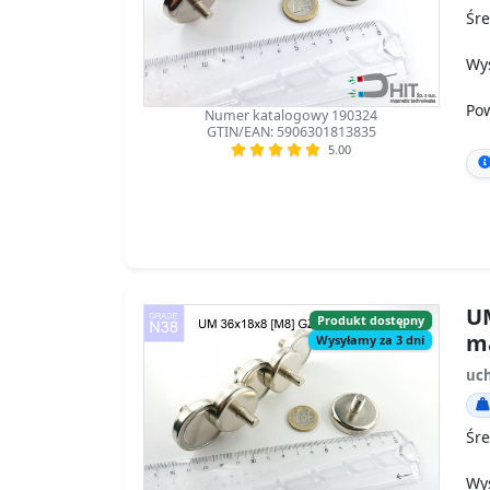
Śre
Wy
Po
Numer katalogowy 190324
GTIN/EAN: 5906301813835
5.00
UM
Produkt dostępny
m
Wysyłamy za 3 dni
uch
Śre
Wy