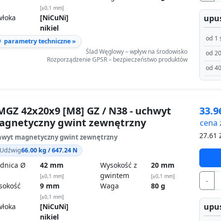
[±0,1 mm]
upus
włoka
[NiCuNi]
nikiel
od 1 
parametry techniczne »
Ślad Węglowy – wpływ na środowisko
od 20
Rozporządzenie GPSR – bezpieczeństwo produktów
od 40
GZ 42x20x9 [M8] GZ / N38 - uchwyt
33.
agnetyczny gwint zewnętrzny
cena 
27.61
Z
wyt magnetyczny gwint zewnętrzny
Udźwig
66.00 kg / 647.24 N
dnica Ø
42 mm
Wysokość z
20 mm
gwintem
[±0,1 mm]
[±0,1 mm]
-
sokość
9 mm
Waga
80 g
[±0,1 mm]
upus
włoka
[NiCuNi]
nikiel