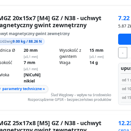
GZ 20x15x7 [M4] GZ / N38 - uchwyt
7.2
agnetyczny gwint zewnętrzny
5.87
ZŁ
wyt magnetyczny gwint zewnętrzny
Udźwig
9.00 kg / 88.26 N
dnica Ø
20 mm
Wysokość z
15 mm
-
gwintem
[±0,1 mm]
[±0,1 mm]
sokość
7 mm
Waga
14 g
upus
[±0,1 mm]
włoka
[NiCuNi]
od 1 
nikiel
parametry techniczne »
od 10
Ślad Węglowy – wpływ na środowisko
od 15
Rozporządzenie GPSR – bezpieczeństwo produktów
GZ 25x17x8 [M5] GZ / N38 - uchwyt
12.
agnetyczny gwint zewnętrzny
cena 