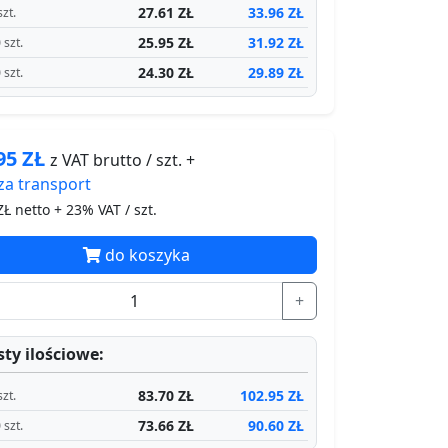
27.61 ZŁ
33.96 ZŁ
szt.
25.95 ZŁ
31.92 ZŁ
 szt.
24.30 ZŁ
29.89 ZŁ
 szt.
.95
ZŁ
z VAT brutto / szt. +
za
transport
Ł netto + 23% VAT / szt.
do koszyka
+
ty ilościowe:
83.70 ZŁ
102.95 ZŁ
szt.
73.66 ZŁ
90.60 ZŁ
 szt.