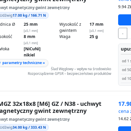
9.94
ZŁ
wyt magnetyczny gwint zewnętrzny
Udźwig
17.00 kg / 166.71 N
dnica Ø
25 mm
Wysokość z
17 mm
gwintem
[±0,1 mm]
[±0,1 mm]
-
sokość
8 mm
Waga
25 g
[±0,1 mm]
upus
włoka
[NiCuNi]
nikiel
od 1 
parametry techniczne »
Ślad Węglowy – wpływ na środowisko
od 50
Rozporządzenie GPSR – bezpieczeństwo produktów
od 10
GZ 32x18x8 [M6] GZ / N38 - uchwyt
17.
agnetyczny gwint zewnętrzny
cena 
14.62
Z
wyt magnetyczny gwint zewnętrzny
Udźwig
34.00 kg / 333.43 N