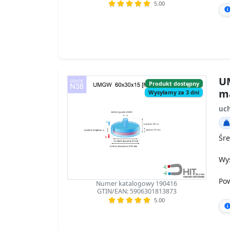
5.00
UM
Produkt dostępny
m
Wysyłamy za 3 dni
uch
Śre
Wy
Po
Numer katalogowy 190416
GTIN/EAN: 5906301813873
5.00