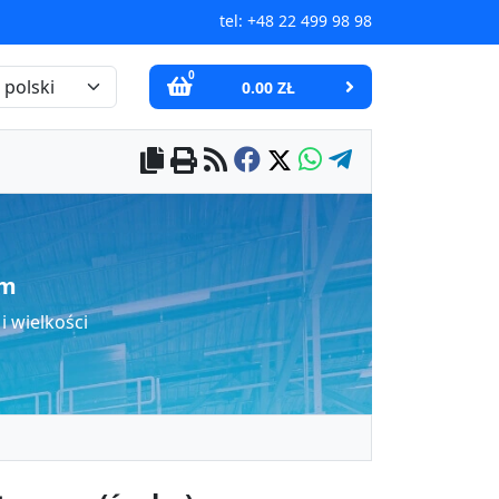
tel:
+48 22 499 98 98
0
0.00 ZŁ
ym
 wielkości