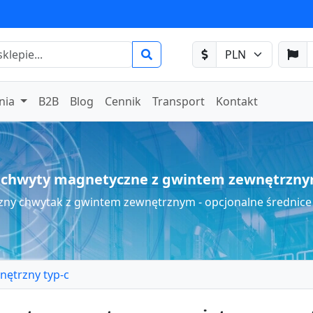
nia
B2B
Blog
Cennik
Transport
Kontakt
chwyty magnetyczne z gwintem zewnętrzn
ny chwytak z gwintem zewnętrznym - opcjonalne średnice i
ętrzny typ-c