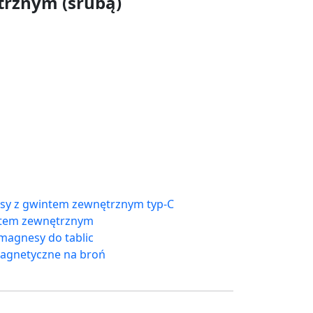
rznym (śrubą)
y z gwintem zewnętrznym typ-C
ntem zewnętrznym
magnesy do tablic
agnetyczne na broń