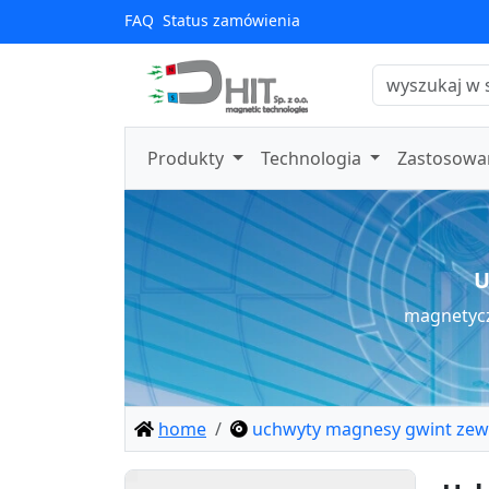
FAQ
Status zamówienia
Produkty
Technologia
Zastosowa
U
magnetycz
home
uchwyty magnesy gwint zewn