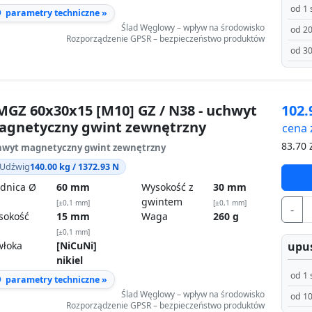
od 1 
parametry techniczne »
Ślad Węglowy – wpływ na środowisko
od 20
Rozporządzenie GPSR – bezpieczeństwo produktów
od 30
GZ 60x30x15 [M10] GZ / N38 - uchwyt
102
agnetyczny gwint zewnętrzny
cena 
83.70
Z
wyt magnetyczny gwint zewnętrzny
Udźwig
140.00 kg / 1372.93 N
dnica Ø
60 mm
Wysokość z
30 mm
gwintem
[±0,1 mm]
[±0,1 mm]
-
sokość
15 mm
Waga
260 g
[±0,1 mm]
upus
włoka
[NiCuNi]
nikiel
od 1 
parametry techniczne »
Ślad Węglowy – wpływ na środowisko
od 10
Rozporządzenie GPSR – bezpieczeństwo produktów