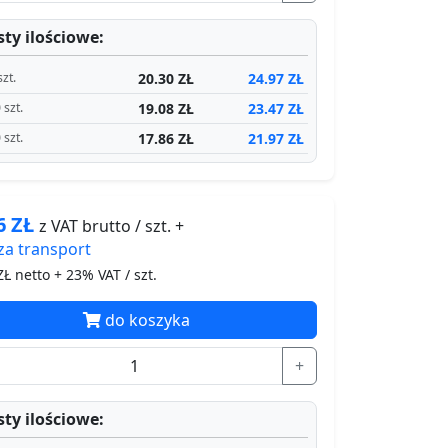
ty ilościowe:
20.30 ZŁ
24.97 ZŁ
szt.
19.08 ZŁ
23.47 ZŁ
 szt.
17.86 ZŁ
21.97 ZŁ
 szt.
96
ZŁ
z VAT brutto / szt. +
za
transport
Ł netto + 23% VAT / szt.
do koszyka
+
ty ilościowe: