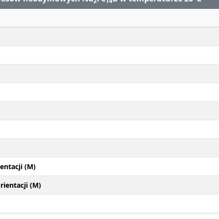
2
14
entacji (M)
ientacji (M)