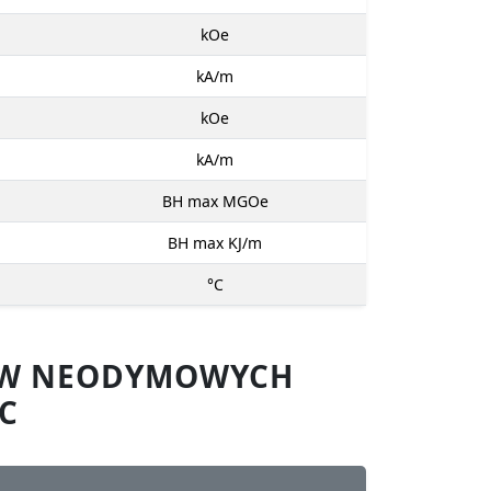
kOe
kA/m
kOe
kA/m
BH max MGOe
BH max KJ/m
°C
SÓW NEODYMOWYCH
C