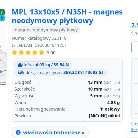
MPL 13x10x5 / N35H - magnes
ny
neodymowy płytkowy
j!
2.
magnes neodymowy płytkowy
2.1
Numer katalogowy 020119
GTIN/EAN: 5906301811251
-
5.00
Next
Udźwig
4.03 kg / 39.54 N
Indukcja magnetyczna
369.32 mT / 3693 Gs
Długość
13
mm
[±0,1 mm]
Szerokość
10
mm
[±0,1 mm]
Wysokość
5
mm
[±0,1 mm]
Waga
4.88
g
Kierunek magnesowania
↑ osiowy
Powłoka
[NiCuNi] nikiel
Śla
Roz
właściwości techniczne »