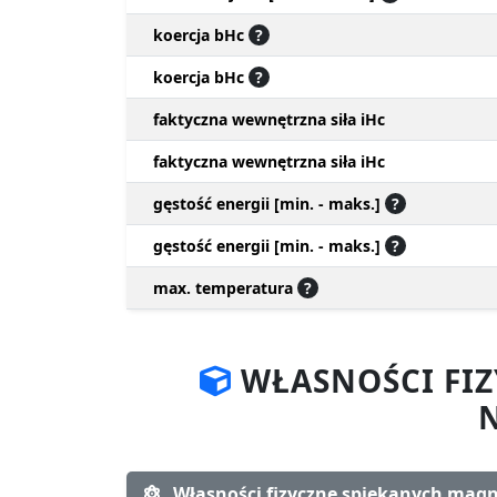
koercja bHc
?
koercja bHc
?
faktyczna wewnętrzna siła iHc
faktyczna wewnętrzna siła iHc
gęstość energii [min. - maks.]
?
gęstość energii [min. - maks.]
?
max. temperatura
?
WŁASNOŚCI FI
Własności fizyczne spiekanych ma