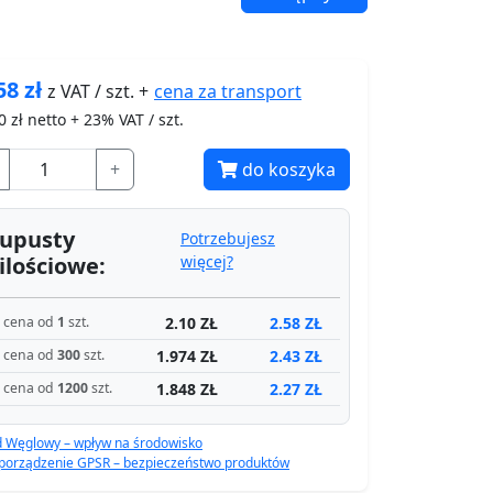
58
zł
cena za
transport
z VAT / szt. +
0
zł netto + 23% VAT / szt.
+
do koszyka
upusty
Potrzebujesz
ilościowe:
więcej?
2.10 ZŁ
2.58 ZŁ
cena od
1
szt.
1.974 ZŁ
2.43 ZŁ
cena od
300
szt.
1.848 ZŁ
2.27 ZŁ
cena od
1200
szt.
d Węglowy – wpływ na środowisko
porządzenie GPSR – bezpieczeństwo produktów