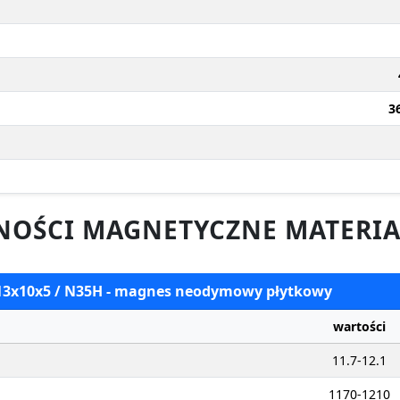
3
OŚCI MAGNETYCZNE MATERIA
 13x10x5 / N35H - magnes neodymowy płytkowy
wartości
11.7-12.1
1170-1210