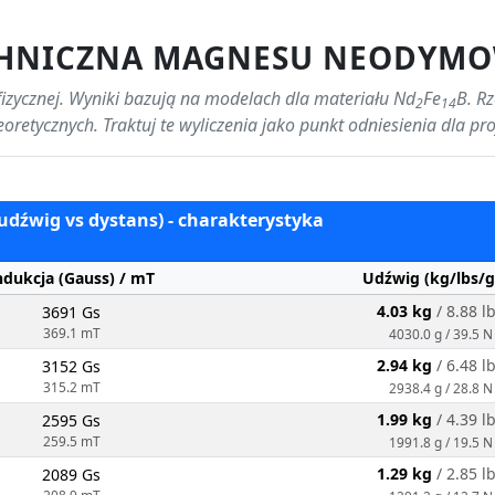
HNICZNA MAGNESU NEODYMO
fizycznej. Wyniki bazują na modelach dla materiału Nd
Fe
B. R
2
14
eoretycznych. Traktuj te wyliczenia jako punkt odniesienia dla pr
(udźwig vs dystans) - charakterystyka
ndukcja (Gauss) / mT
Udźwig (kg/lbs/g
4.03 kg
/ 8.88 l
3691 Gs
369.1 mT
4030.0 g / 39.5 N
2.94 kg
/ 6.48 l
3152 Gs
315.2 mT
2938.4 g / 28.8 N
1.99 kg
/ 4.39 l
2595 Gs
259.5 mT
1991.8 g / 19.5 N
1.29 kg
/ 2.85 l
2089 Gs