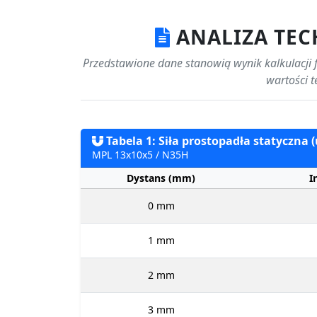
ANALIZA TEC
Przedstawione dane stanowią wynik kalkulacji 
wartości t
Tabela 1: Siła prostopadła statyczna 
MPL 13x10x5 / N35H
Dystans (mm)
I
0 mm
1 mm
2 mm
3 mm