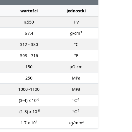
wartości
jednostki
≥550
Hv
3
≥7.4
g/cm
312 - 380
°C
593 - 716
°F
150
μΩ⋅cm
250
MPa
1000~1100
MPa
-6
-1
(3-4) x 10
°C
-6
-1
-(1-3) x 10
°C
4
1.7 x 10
kg/mm²