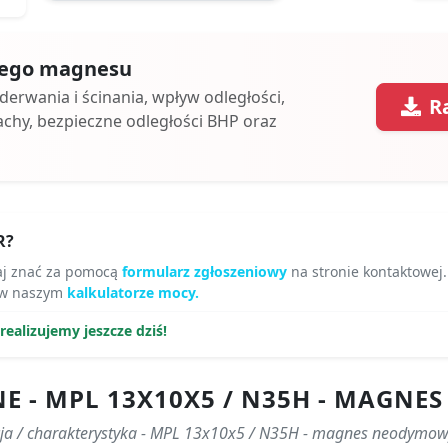
 tego magnesu
oderwania i ścinania, wpływ odległości,
R
achy, bezpieczne odległości BHP oraz
R?
aj znać za pomocą
formularz zgłoszeniowy
na stronie kontaktowej.
 w naszym
kalkulatorze mocy.
ealizujemy jeszcze dziś!
E - MPL 13X10X5 / N35H - MAGN
cja / charakterystyka - MPL 13x10x5 / N35H - magnes neodymow