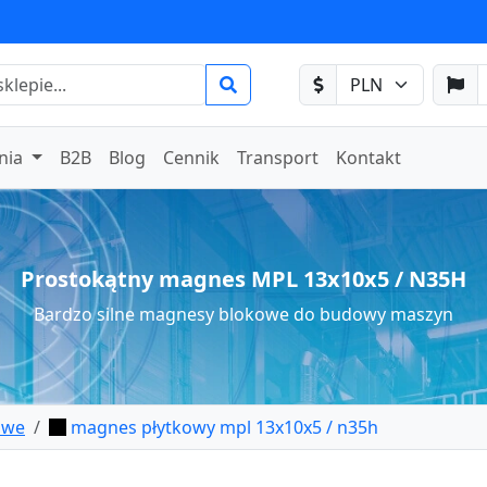
nia
B2B
Blog
Cennik
Transport
Kontakt
Prostokątny magnes MPL 13x10x5 / N35H
Bardzo silne magnesy blokowe do budowy maszyn
owe
magnes płytkowy mpl 13x10x5 / n35h
płytkowy