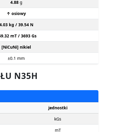
4.88
g
↑ osiowy
4.03 kg / 39.54 N
69.32 mT / 3693 Gs
[NiCuNi] nikiel
±0.1
mm
ŁU N35H
jednostki
kGs
mT