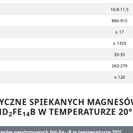
10.8-11.5
860-915
≥ 17
≥ 1353
33-35
263-279
≤ 120
ZYCZNE SPIEKANYCH MAGNE
ND
FE
B W TEMPERATURZE 20°
2
14
gnesów neodymowych Nd
Fe
B w temperaturze 20°C