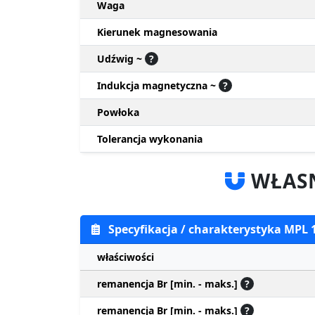
Waga
Kierunek magnesowania
Udźwig ~
?
Indukcja magnetyczna ~
?
Powłoka
Tolerancja wykonania
WŁASN
Specyfikacja / charakterystyka MPL
właściwości
remanencja Br [min. - maks.]
?
remanencja Br [min. - maks.]
?