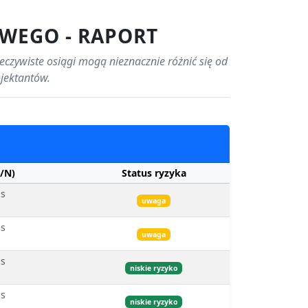
WEGO - RAPORT
zeczywiste osiągi mogą nieznacznie różnić się od
ojektantów.
/N)
Status ryzyka
bs
uwaga
bs
uwaga
bs
niskie ryzyko
bs
niskie ryzyko