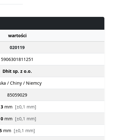
wartości
020119
5906301811251
Dhit sp. z o.o.
ska / Chiny / Niemcy
85059029
13
mm
[±0,1 mm]
10
mm
[±0,1 mm]
5
mm
[±0,1 mm]