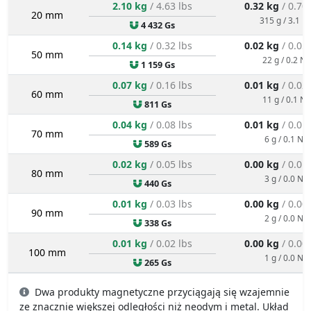
2.10 kg
/ 4.63 lbs
0.32 kg
/ 0.70
20 mm
315 g / 3.1 N
4 432 Gs
0.14 kg
/ 0.32 lbs
0.02 kg
/ 0.05
50 mm
22 g / 0.2 N
1 159 Gs
0.07 kg
/ 0.16 lbs
0.01 kg
/ 0.02
60 mm
11 g / 0.1 N
811 Gs
0.04 kg
/ 0.08 lbs
0.01 kg
/ 0.01
70 mm
6 g / 0.1 N
589 Gs
0.02 kg
/ 0.05 lbs
0.00 kg
/ 0.01
80 mm
3 g / 0.0 N
440 Gs
0.01 kg
/ 0.03 lbs
0.00 kg
/ 0.00
90 mm
2 g / 0.0 N
338 Gs
0.01 kg
/ 0.02 lbs
0.00 kg
/ 0.00
100 mm
1 g / 0.0 N
265 Gs
Dwa produkty magnetyczne przyciągają się wzajemnie
ze znacznie większej odległości niż neodym i metal. Układ