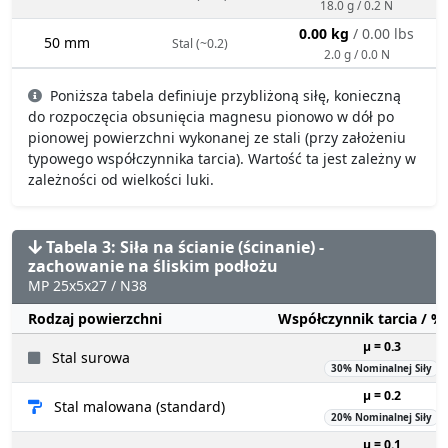
18.0 g / 0.2 N
0.00 kg
/ 0.00 lbs
50 mm
Stal (~0.2)
2.0 g / 0.0 N
Poniższa tabela definiuje przybliżoną siłę, konieczną
do rozpoczęcia obsunięcia magnesu pionowo w dół po
pionowej powierzchni wykonanej ze stali (przy założeniu
typowego współczynnika tarcia). Wartość ta jest zależny w
zależności od wielkości luki.
Tabela 3: Siła na ścianie (ścinanie) -
zachowanie na śliskim podłożu
MP 25x5x27 / N38
Rodzaj powierzchni
Współczynnik tarcia / 
µ = 0.3
Stal surowa
30% Nominalnej Siły
µ = 0.2
Stal malowana (standard)
20% Nominalnej Siły
µ = 0.1