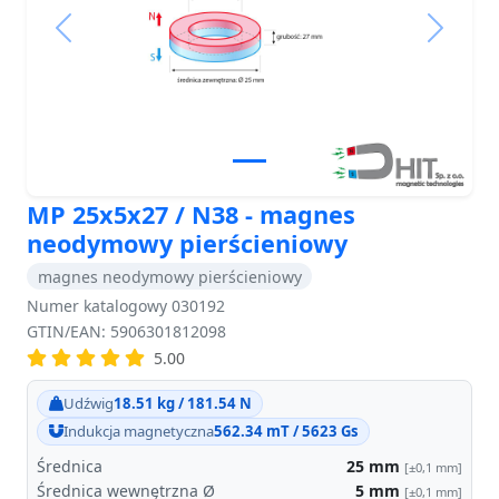
Previous
Next
MP 25x5x27 / N38 - magnes
neodymowy pierścieniowy
magnes neodymowy pierścieniowy
Numer katalogowy 030192
GTIN/EAN: 5906301812098
5.00
Udźwig
18.51 kg / 181.54 N
Indukcja magnetyczna
562.34 mT / 5623 Gs
Średnica
25
mm
[±0,1 mm]
Średnica wewnętrzna Ø
5
mm
[±0,1 mm]