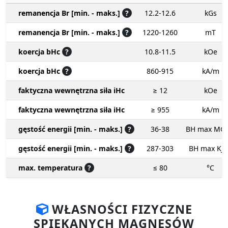
remanencja Br [min. - maks.]
?
12.2-12.6
kGs
remanencja Br [min. - maks.]
?
1220-1260
mT
koercja bHc
?
10.8-11.5
kOe
koercja bHc
?
860-915
kA/m
faktyczna wewnętrzna siła iHc
≥ 12
kOe
faktyczna wewnętrzna siła iHc
≥ 955
kA/m
gęstość energii [min. - maks.]
?
36-38
BH max MG
gęstość energii [min. - maks.]
?
287-303
BH max KJ
max. temperatura
?
≤ 80
°C
WŁASNOŚCI FIZYCZNE
SPIEKANYCH MAGNESÓW