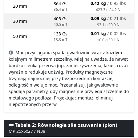
0.42 kg
/ 0.93 lbs
864 Gs
20 mm
86.4 mT
423.3 g / 4.2 N
0.09 kg
/ 0.21 lbs
405 Gs
30 mm
40.5 mT
93.1 g / 0.9 N
0.01 kg
/ 0.02 lbs
133 Gs
50 mm
13.3 mT
10.0 g / 0.1 N
Moc przyciągania spada gwałtownie wraz z każdym
kolejnym milimetrem szczeliny. Miej na uwadze, że nawet
bardzo cienka przerwa (np. zanieczyszczenia, lakier, rdza)
wyraźnie redukuje udźwig. Produkty magnetyczne
trzymają najmocniej przy bezpośrednim kontakcie;
odległość niweluje moc. Przeanalizuj, jak gwałtownie
spadają parametry, gdy magnes nie przylega szczelnie do
metalowego podłoża. Projektując montaż, eliminuj
niepotrzebnych przerw.
Tabela 2: Równoległa siła zsuwania (pion)
MP 25x5x27 / N38