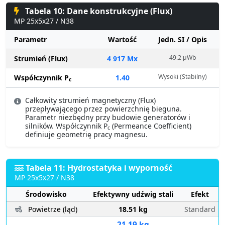
Tabela 10: Dane konstrukcyjne (Flux)
MP 25x5x27 / N38
Parametr
Wartość
Jedn. SI / Opis
49.2 µWb
Strumień (Flux)
4 917 Mx
Wysoki (Stabilny)
Współczynnik P
1.40
c
Całkowity strumień magnetyczny (Flux)
przepływającego przez powierzchnię bieguna.
Parametr niezbędny przy budowie generatorów i
silników. Współczynnik P
(Permeance Coefficient)
c
definiuje geometrię pracy magnesu.
Tabela 11: Hydrostatyka i wyporność
MP 25x5x27 / N38
Środowisko
Efektywny udźwig stali
Efekt
Powietrze (ląd)
18.51 kg
Standard
21.19 kg