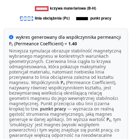
wykres generowany dla współczynnika permeancji
P
(Permeance Coefficient) =
1.40
c
Niniejsza symulacja obrazuje stabilność magnetyczną
wybranego magnesu w konkretnych warunkach
geometrycznych. Czerwona linia ciągła to krzywa
odmagnesowania, która pokazuje maksymalny
potencjał materiału, natomiast niebieska linia
przerywana to linia obciążenia zależna od kształtu
magnesu. Współczynnik
P
(Permeance Coefficient),
c
nazywany również współczynnikiem kształtu, jest
bezwymiarową wielkością określającą relację
geometrii magnesu do jego wewnętrznej stabilności
magnetycznej. Punkt przecięcia obu linii (czarna
kropka) to tzw.
punkt pracy
— wyznacza on realną
gęstość strumienia magnetycznego, jaką magnes
generuje w danej aplikacji. Im wyższa wartość
P
, tym
c
'smuklejszy' jest magnes (wysoki względem
powierzchni) i tym wyżej znajduje się punkt pracy, co
gwarantuje większą odporność na nieodwracalne