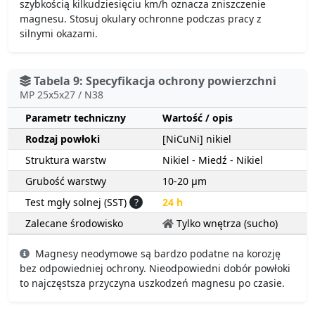
szybkością kilkudziesięciu km/h oznacza zniszczenie
magnesu. Stosuj okulary ochronne podczas pracy z
silnymi okazami.
Tabela 9: Specyfikacja ochrony powierzchni
MP 25x5x27 / N38
Parametr techniczny
Wartość / opis
Rodzaj powłoki
[NiCuNi] nikiel
Struktura warstw
Nikiel - Miedź - Nikiel
Grubość warstwy
10-20 µm
Test mgły solnej (SST)
?
24 h
Zalecane środowisko
Tylko wnętrza (sucho)
Magnesy neodymowe są bardzo podatne na korozję
bez odpowiedniej ochrony. Nieodpowiedni dobór powłoki
to najczęstsza przyczyna uszkodzeń magnesu po czasie.