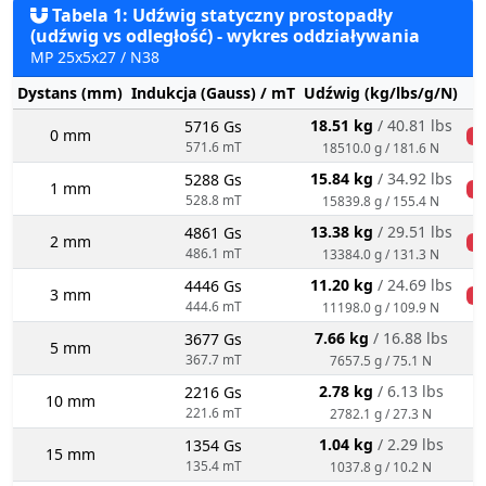
Tabela 1: Udźwig statyczny prostopadły
(udźwig vs odległość) - wykres oddziaływania
MP 25x5x27 / N38
Dystans (mm)
Indukcja (Gauss) / mT
Udźwig (kg/lbs/g/N)
S
18.51 kg
/ 40.81 lbs
5716 Gs
0 mm
k
571.6 mT
18510.0 g / 181.6 N
15.84 kg
/ 34.92 lbs
5288 Gs
1 mm
k
528.8 mT
15839.8 g / 155.4 N
13.38 kg
/ 29.51 lbs
4861 Gs
2 mm
k
486.1 mT
13384.0 g / 131.3 N
11.20 kg
/ 24.69 lbs
4446 Gs
3 mm
k
444.6 mT
11198.0 g / 109.9 N
7.66 kg
/ 16.88 lbs
3677 Gs
5 mm
367.7 mT
7657.5 g / 75.1 N
2.78 kg
/ 6.13 lbs
2216 Gs
10 mm
221.6 mT
2782.1 g / 27.3 N
1.04 kg
/ 2.29 lbs
1354 Gs
15 mm
135.4 mT
1037.8 g / 10.2 N