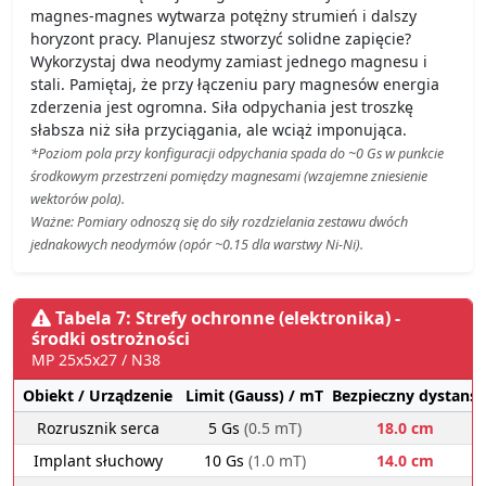
magnes-magnes wytwarza potężny strumień i dalszy
horyzont pracy. Planujesz stworzyć solidne zapięcie?
Wykorzystaj dwa neodymy zamiast jednego magnesu i
stali. Pamiętaj, że przy łączeniu pary magnesów energia
zderzenia jest ogromna. Siła odpychania jest troszkę
słabsza niż siła przyciągania, ale wciąż imponująca.
*Poziom pola przy konfiguracji odpychania spada do ~0 Gs w punkcie
środkowym przestrzeni pomiędzy magnesami (wzajemne zniesienie
wektorów pola).
Ważne: Pomiary odnoszą się do siły rozdzielania zestawu dwóch
jednakowych neodymów (opór ~0.15 dla warstwy Ni-Ni).
Tabela 7: Strefy ochronne (elektronika) -
środki ostrożności
MP 25x5x27 / N38
Obiekt / Urządzenie
Limit (Gauss) / mT
Bezpieczny dystans
Rozrusznik serca
5 Gs
(0.5 mT)
18.0 cm
Implant słuchowy
10 Gs
(1.0 mT)
14.0 cm