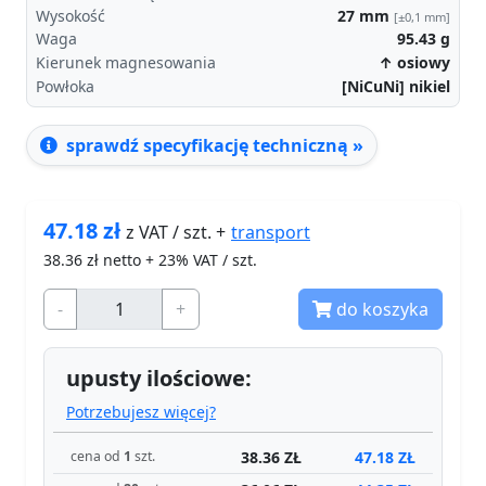
Wysokość
27
mm
[±0,1 mm]
Waga
95.43
g
Kierunek magnesowania
↑ osiowy
Powłoka
[NiCuNi] nikiel
sprawdź specyfikację techniczną »
47.18
zł
transport
z VAT / szt. +
38.36
zł netto + 23% VAT / szt.
-
+
do koszyka
upusty ilościowe:
Potrzebujesz więcej?
38.36 ZŁ
47.18 ZŁ
cena od
1
szt.