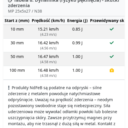
zderzenia
MP 25x5x27 / N38
Start z (mm)
Prędkość (km/h)
Energia (J)
Przewidywany sku
10 mm
15.21 km/h
0.85 J
(4.23 m/s)
30 mm
16.42 km/h
0.99 J
(4.56 m/s)
50 mm
16.47 km/h
1.00 J
(4.58 m/s)
100 mm
16.48 km/h
1.00 J
(4.58 m/s)
Produkty NdFeB są podatne na odpryski – silne
zderzenie z metalem powoduje natychmiastowe
odpryśnięcie. Uważaj na prędkość zderzenia – neodym
pozostawiony swobodnie staje się niebezpieczny. Siła
uderzeniowa może wywołać odłamki powłoki lub bolesne
uszczypnięcia skóry. Zawsze przytrzymuj magnes przy
montażu, aby nie trzasnął z dużą siłą w metal. Kontakt z