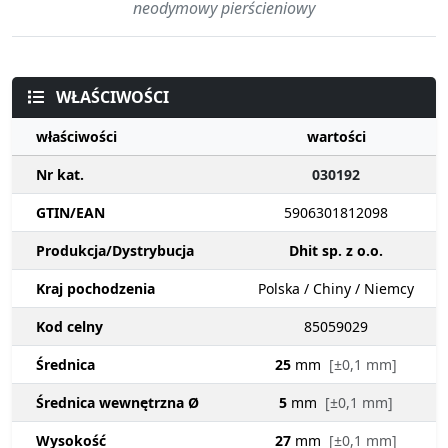
neodymowy pierścieniowy
WŁAŚCIWOŚCI
właściwości
wartości
Nr kat.
030192
GTIN/EAN
5906301812098
Produkcja/Dystrybucja
Dhit sp. z o.o.
Kraj pochodzenia
Polska / Chiny / Niemcy
Kod celny
85059029
Średnica
25
mm
[±0,1 mm]
Średnica wewnętrzna Ø
5
mm
[±0,1 mm]
Wysokość
27
mm
[±0,1 mm]