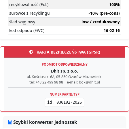
recyklowalność (EoL)
100%
surowce z recyklingu
~10% (pre-cons)
ślad węglowy
low / zredukowany
kod odpadu (EWC)
16 02 16
KARTA BEZPIECZEŃSTWA (GPSR)
PODMIOT ODPOWIEDZIALNY
Dhit sp. z o.o.
ul. Kościuszki 6A, 05-850 Ożarów Mazowiecki
tel: +48 22 499 98 98 | e-mail: bok@dhit.pl
NUMER PARTII/TYP
id: 030192-2026
Szybki konwerter jednostek