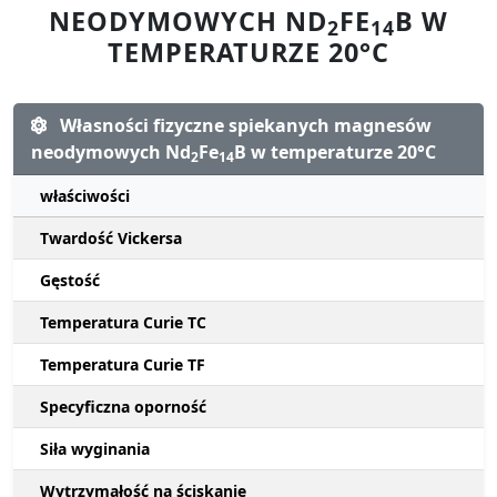
NEODYMOWYCH ND
FE
B W
2
14
TEMPERATURZE 20°C
Własności fizyczne spiekanych magnesów
neodymowych Nd
Fe
B w temperaturze 20°C
2
14
właściwości
Twardość Vickersa
Gęstość
Temperatura Curie TC
Temperatura Curie TF
Specyficzna oporność
Siła wyginania
Wytrzymałość na ściskanie