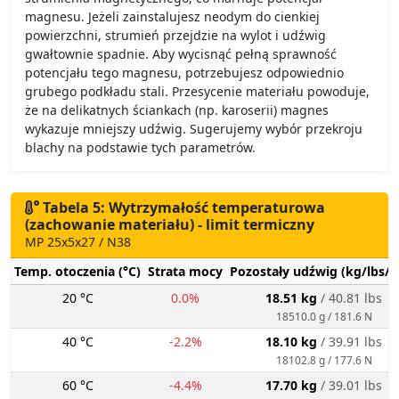
magnesu. Jeżeli zainstalujesz neodym do cienkiej
powierzchni, strumień przejdzie na wylot i udźwig
gwałtownie spadnie. Aby wycisnąć pełną sprawność
potencjału tego magnesu, potrzebujesz odpowiednio
grubego podkładu stali. Przesycenie materiału powoduje,
że na delikatnych ściankach (np. karoserii) magnes
wykazuje mniejszy udźwig. Sugerujemy wybór przekroju
blachy na podstawie tych parametrów.
Tabela 5: Wytrzymałość temperaturowa
(zachowanie materiału) - limit termiczny
MP 25x5x27 / N38
Temp. otoczenia (°C)
Strata mocy
Pozostały udźwig (kg/lbs/g
20 °C
0.0%
18.51 kg
/ 40.81 lbs
18510.0 g / 181.6 N
40 °C
-2.2%
18.10 kg
/ 39.91 lbs
18102.8 g / 177.6 N
60 °C
-4.4%
17.70 kg
/ 39.01 lbs