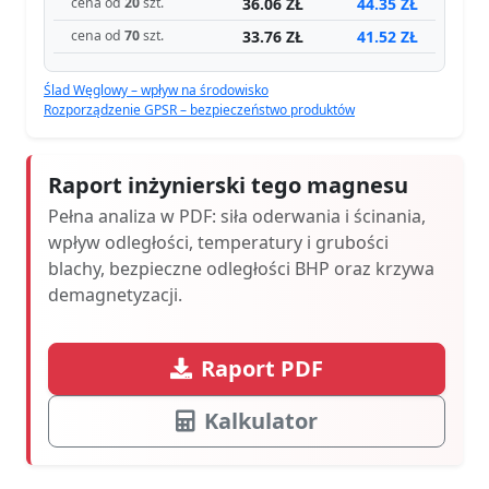
36.06 ZŁ
44.35 ZŁ
cena od
20
szt.
33.76 ZŁ
41.52 ZŁ
cena od
70
szt.
Ślad Węglowy – wpływ na środowisko
Rozporządzenie GPSR – bezpieczeństwo produktów
Raport inżynierski tego magnesu
Pełna analiza w PDF: siła oderwania i ścinania,
wpływ odległości, temperatury i grubości
blachy, bezpieczne odległości BHP oraz krzywa
demagnetyzacji.
Raport PDF
Kalkulator