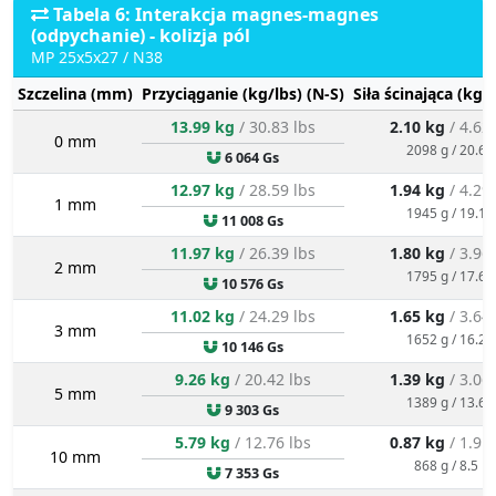
Tabela 6: Interakcja magnes-magnes
(odpychanie) - kolizja pól
MP 25x5x27 / N38
Szczelina (mm)
Przyciąganie (kg/lbs) (N-S)
Siła ścinająca (kg/
13.99 kg
/ 30.83 lbs
2.10 kg
/ 4.62
0 mm
2098 g / 20.6 
6 064 Gs
12.97 kg
/ 28.59 lbs
1.94 kg
/ 4.29
1 mm
1945 g / 19.1 
11 008 Gs
11.97 kg
/ 26.39 lbs
1.80 kg
/ 3.96
2 mm
1795 g / 17.6 
10 576 Gs
11.02 kg
/ 24.29 lbs
1.65 kg
/ 3.64
3 mm
1652 g / 16.2 
10 146 Gs
9.26 kg
/ 20.42 lbs
1.39 kg
/ 3.06
5 mm
1389 g / 13.6 
9 303 Gs
5.79 kg
/ 12.76 lbs
0.87 kg
/ 1.91
10 mm
868 g / 8.5 N
7 353 Gs