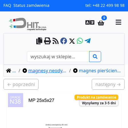
FAQ
Status zamówienia
tel:
+48 22 499 98 98
0
home
magnesy neodymowe pierścieniowe
magnes pierścieniowy mp 25x5x27 / n38
← poprzedni
następny →
Produkt na zamówienie
Wysyłamy za 3-5 dni