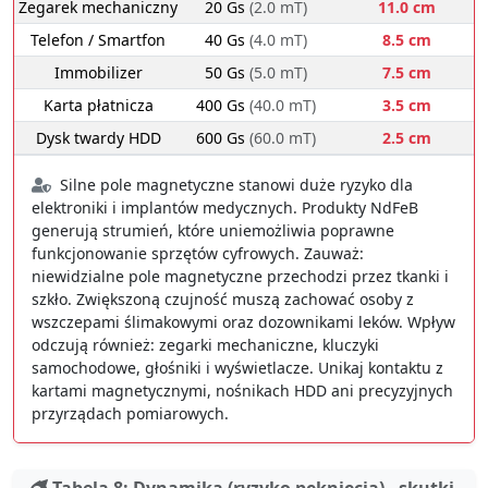
Zegarek mechaniczny
20 Gs
(2.0 mT)
11.0 cm
Telefon / Smartfon
40 Gs
(4.0 mT)
8.5 cm
Immobilizer
50 Gs
(5.0 mT)
7.5 cm
Karta płatnicza
400 Gs
(40.0 mT)
3.5 cm
Dysk twardy HDD
600 Gs
(60.0 mT)
2.5 cm
Silne pole magnetyczne stanowi duże ryzyko dla
elektroniki i implantów medycznych. Produkty NdFeB
generują strumień, które uniemożliwia poprawne
funkcjonowanie sprzętów cyfrowych. Zauważ:
niewidzialne pole magnetyczne przechodzi przez tkanki i
szkło. Zwiększoną czujność muszą zachować osoby z
wszczepami ślimakowymi oraz dozownikami leków. Wpływ
odczują również: zegarki mechaniczne, kluczyki
samochodowe, głośniki i wyświetlacze. Unikaj kontaktu z
kartami magnetycznymi, nośnikach HDD ani precyzyjnych
przyrządach pomiarowych.
Tabela 8: Dynamika (ryzyko pęknięcia) - skutki