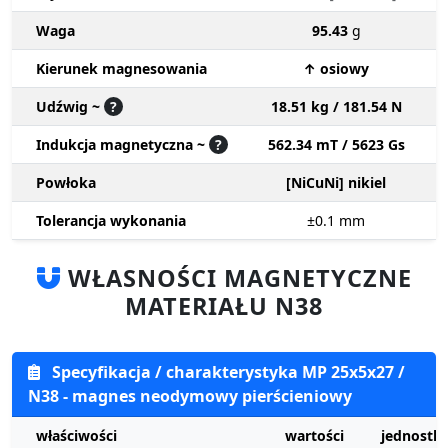
Waga
95.43
g
Kierunek magnesowania
↑ osiowy
Udźwig ~
?
18.51 kg / 181.54 N
Indukcja magnetyczna ~
?
562.34 mT / 5623 Gs
Powłoka
[NiCuNi] nikiel
Tolerancja wykonania
±0.1
mm
WŁASNOŚCI MAGNETYCZNE
MATERIAŁU N38
Specyfikacja / charakterystyka MP 25x5x27 /
N38 - magnes neodymowy pierścieniowy
właściwości
wartości
jednostki