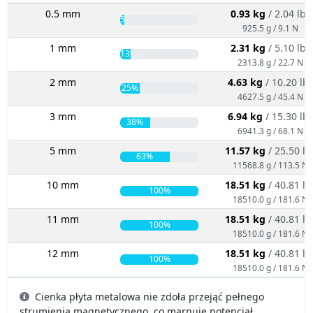
0.5 mm
0.93 kg
/ 2.04 lbs
5%
925.5 g / 9.1 N
1 mm
2.31 kg
/ 5.10 lbs
13%
2313.8 g / 22.7 N
2 mm
4.63 kg
/ 10.20 lb
25%
4627.5 g / 45.4 N
3 mm
6.94 kg
/ 15.30 lb
38%
6941.3 g / 68.1 N
5 mm
11.57 kg
/ 25.50 lb
63%
11568.8 g / 113.5 N
10 mm
18.51 kg
/ 40.81 lb
100%
18510.0 g / 181.6 N
11 mm
18.51 kg
/ 40.81 lb
100%
18510.0 g / 181.6 N
12 mm
18.51 kg
/ 40.81 lb
100%
18510.0 g / 181.6 N
Cienka płyta metalowa nie zdoła przejąć pełnego
strumienia magnetycznego, co marnuje potencjał