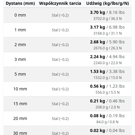
Dystans (mm)
Współczynnik tarcia
Udźwig (kg/lbs/g/N)
3.70 kg
/ 8.16 lbs
0 mm
Stal (~0.2)
3702.0 g / 36.3 N
3.17 kg
/ 6.98 lbs
1 mm
Stal (~0.2)
3168.0 g / 31.1 N
2.68 kg
/ 5.90 lbs
2 mm
Stal (~0.2)
2676.0 g / 26.3 N
2.24 kg
/ 4.94 lbs
3 mm
Stal (~0.2)
2240.0 g / 22.0 N
1.53 kg
/ 3.38 lbs
5 mm
Stal (~0.2)
1532.0 g / 15.0 N
0.56 kg
/ 1.23 lbs
10 mm
Stal (~0.2)
556.0 g / 5.5 N
0.21 kg
/ 0.46 lbs
15 mm
Stal (~0.2)
208.0 g / 2.0 N
0.08 kg
/ 0.19 lbs
20 mm
Stal (~0.2)
84.0 g / 0.8 N
0.02 kg
/ 0.04 lbs
30 mm
Stal (~0.2)