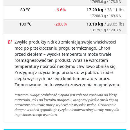
17695.6 g / 173.6 N
80 °C
-6.6%
17.29 kg
/ 38.11 lbs
17288.3 g / 169.6 N
100 °C
-28.8%
13.18 kg
/ 29.05 lbs
13179.1 g / 129.3 N
Zwykłe produkty NdFeB zmieniają swoje właściwości
moc po przekroczeniu progu termicznego. Chroń
przed ciepłem – wysoka temperatura może trwale
rozmagnesować ten produkt. Wraz ze wzrostem
temperatury nośność neodymu chwilowo obniża się.
Zrezygnuj z użycia tego produktu w pobliżu źródeł
ciepła wyższych niż jego limit temperatury pracy.
Zignorowanie limitu wywoła zniszczenia magnetyzmu.
*Istotna uwaga: Stabilność cieplna jest zależna zarówno od klasy
materiału, jak i od kształtu magnesu. Magnesy płaskie (niski Pc) są
narażone na utratę mocy szybciej niż wysokie walce. Oznaczenie
danger w tabeli sygnalizuje ryzyko nieodwracalnej utraty mocy dla
tego konkretnego wymiaru.