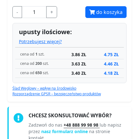
-
+
do koszyka
upusty ilościowe:
Potrzebujesz więcej?
3.86 ZŁ
4.75 ZŁ
cena od
1
szt.
3.63 ZŁ
4.46 ZŁ
cena od
200
szt.
3.40 ZŁ
4.18 ZŁ
cena od
650
szt.
Ślad Węglowy – wpływ na środowisko
Rozporządzenie GPSR – bezpieczeństwo produktów
CHCESZ SKONSULTOWAĆ WYBÓR?
Zadzwoń do nas
+48 888 99 98 98
lub napisz
przez
nasz formularz online
na stronie
kontakt.