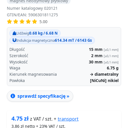
magnes neodymowy płytkowy
Numer katalogowy 020121
GTIN/EAN: 5906301811275
5.00
Udźwig
0.68 kg / 6.68 N
Indukcja magnetyczna
614.34 mT / 6143 Gs
Długość
15
mm
[±0,1 mm]
Szerokość
2
mm
[±0,1 mm]
Wysokość
30
mm
[±0,1 mm]
Waga
6.75
g
Kierunek magnesowania
→ diametralny
Powłoka
[NiCuNi] nikiel
sprawdź specyfikację »
4.75
zł
transport
z VAT / szt. +
3.86
zł netto + 23% VAT / szt.