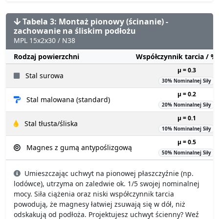
Tabela 3: Montaż pionowy (ścinanie) -
zachowanie na śliskim podłożu
MPL 15x2x30 / N38
Rodzaj powierzchni
Współczynnik tarcia / 
µ = 0.3
Stal surowa
30% Nominalnej Siły
µ = 0.2
Stal malowana (standard)
20% Nominalnej Siły
µ = 0.1
Stal tłusta/śliska
10% Nominalnej Siły
µ = 0.5
Magnes z gumą antypoślizgową
50% Nominalnej Siły
Umieszczając uchwyt na pionowej płaszczyźnie (np.
lodówce), utrzyma on zaledwie ok. 1/5 swojej nominalnej
mocy. Siła ciążenia oraz niski współczynnik tarcia
powodują, że magnesy łatwiej zsuwają się w dół, niż
odskakują od podłoża. Projektujesz uchwyt ścienny? Weź