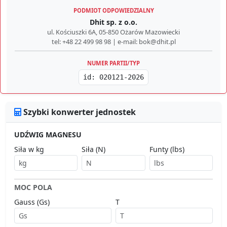
PODMIOT ODPOWIEDZIALNY
Dhit sp. z o.o.
ul. Kościuszki 6A, 05-850 Ożarów Mazowiecki
tel: +48 22 499 98 98 | e-mail: bok@dhit.pl
NUMER PARTII/TYP
id: 020121-2026
Szybki konwerter jednostek
UDŹWIG MAGNESU
Siła w kg
Siła (N)
Funty (lbs)
MOC POLA
Gauss (Gs)
T