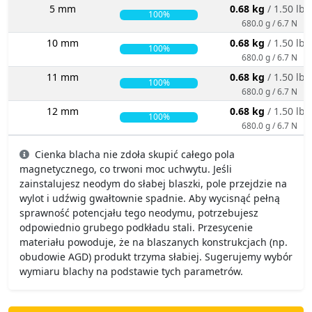
5 mm
0.68 kg
/ 1.50 lbs
100%
680.0 g / 6.7 N
10 mm
0.68 kg
/ 1.50 lbs
100%
680.0 g / 6.7 N
11 mm
0.68 kg
/ 1.50 lbs
100%
680.0 g / 6.7 N
12 mm
0.68 kg
/ 1.50 lbs
100%
680.0 g / 6.7 N
Cienka blacha nie zdoła skupić całego pola
magnetycznego, co trwoni moc uchwytu. Jeśli
zainstalujesz neodym do słabej blaszki, pole przejdzie na
wylot i udźwig gwałtownie spadnie. Aby wycisnąć pełną
sprawność potencjału tego neodymu, potrzebujesz
odpowiednio grubego podkładu stali. Przesycenie
materiału powoduje, że na blaszanych konstrukcjach (np.
obudowie AGD) produkt trzyma słabiej. Sugerujemy wybór
wymiaru blachy na podstawie tych parametrów.