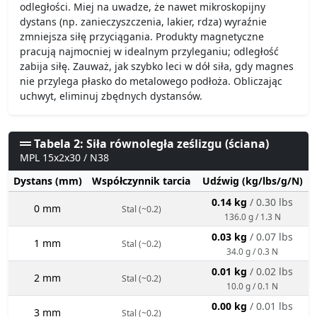
odległości. Miej na uwadze, że nawet mikroskopijny
dystans (np. zanieczyszczenia, lakier, rdza) wyraźnie
zmniejsza siłę przyciągania. Produkty magnetyczne
pracują najmocniej w idealnym przyleganiu; odległość
zabija siłę. Zauważ, jak szybko leci w dół siła, gdy magnes
nie przylega płasko do metalowego podłoża. Obliczając
uchwyt, eliminuj zbędnych dystansów.
Tabela 2: Siła równoległa ześlizgu (ściana)
MPL 15x2x30 / N38
Dystans (mm)
Współczynnik tarcia
Udźwig (kg/lbs/g/N)
0.14 kg
/ 0.30 lbs
0 mm
Stal (~0.2)
136.0 g / 1.3 N
0.03 kg
/ 0.07 lbs
1 mm
Stal (~0.2)
34.0 g / 0.3 N
0.01 kg
/ 0.02 lbs
2 mm
Stal (~0.2)
10.0 g / 0.1 N
0.00 kg
/ 0.01 lbs
3 mm
Stal (~0.2)