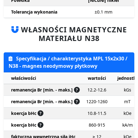
Powłoka
[NiCuNi] nikiel
Tolerancja wykonania
±0.1
mm
WŁASNOŚCI MAGNETYCZNE
MATERIAŁU N38
Specyfikacja / charakterystyka MPL 15x2x30 /
N38 - magnes neodymowy płytkowy
właściwości
wartości
jednostki
remanencja Br [min. - maks.]
?
12.2-12.6
kGs
remanencja Br [min. - maks.]
?
1220-1260
mT
koercja bHc
?
10.8-11.5
kOe
koercja bHc
?
860-915
kA/m
faktyczna wewnętrzna siła iHc
≥ 12
kOe