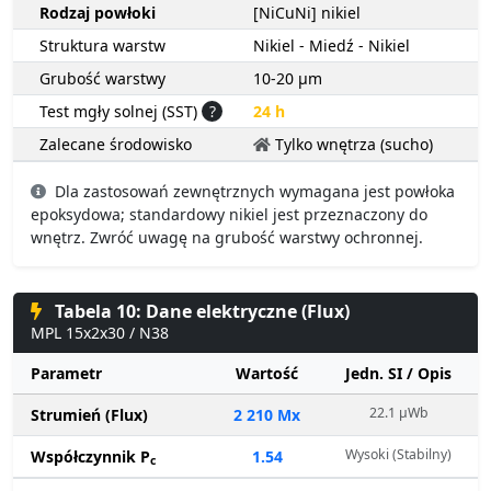
Rodzaj powłoki
[NiCuNi] nikiel
Struktura warstw
Nikiel - Miedź - Nikiel
Grubość warstwy
10-20 µm
Test mgły solnej (SST)
?
24 h
Zalecane środowisko
Tylko wnętrza (sucho)
Dla zastosowań zewnętrznych wymagana jest powłoka
epoksydowa; standardowy nikiel jest przeznaczony do
wnętrz. Zwróć uwagę na grubość warstwy ochronnej.
Tabela 10: Dane elektryczne (Flux)
MPL 15x2x30 / N38
Parametr
Wartość
Jedn. SI / Opis
22.1 µWb
Strumień (Flux)
2 210 Mx
Wysoki (Stabilny)
Współczynnik P
1.54
c