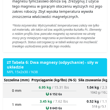
magnesu tymczasowo obniża się. Zrezygnuj z użycia
tego magnesu w gorącym otoczeniu wyższych niż jego
zakres roboczy. Zbyt wysoka temperatura wywoła
zniszczenia właściwości magnetycznych.
*Nota inżynierska: Wytrzymałość temperaturowa zależy nie tylko
od materiału, ale także od tzw. współczynnika kształtu Pc. Elementy
o niskim profilu (tzw. pancake magnets) są narażone na utratę
mocy przy mniejszym nagrzaniu w porównaniu do magnesów
prętowych. Status ostrzegawczy w tabeli wskazuje na możliwość
trwałego uszkodzenia pola dla tego modelu.
Tabela 6: Dwa magnesy (odpychanie) - siły w
układzie
MPL 15x2x30 / N38
Szczelina (mm)
Przyciąganie (kg/lbs) (N-S)
Siła zsuwania (kg/
6.95 kg
/ 15.31 lbs
1.04 kg
/ 2.30
0 mm
1042 g / 10.2 
6 152 Gs
3.45 kg
/ 7.62 lbs
0.52 kg
/ 1.14
1 mm
518 g / 5.1 N
8 643 Gs