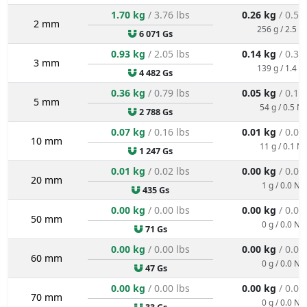
1.70 kg
/ 3.76 lbs
0.26 kg
/ 0.56
2 mm
256 g / 2.5 N
6 071 Gs
0.93 kg
/ 2.05 lbs
0.14 kg
/ 0.31
3 mm
139 g / 1.4 N
4 482 Gs
0.36 kg
/ 0.79 lbs
0.05 kg
/ 0.12
5 mm
54 g / 0.5 N
2 788 Gs
0.07 kg
/ 0.16 lbs
0.01 kg
/ 0.02
10 mm
11 g / 0.1 N
1 247 Gs
0.01 kg
/ 0.02 lbs
0.00 kg
/ 0.00
20 mm
1 g / 0.0 N
435 Gs
0.00 kg
/ 0.00 lbs
0.00 kg
/ 0.00
50 mm
0 g / 0.0 N
71 Gs
0.00 kg
/ 0.00 lbs
0.00 kg
/ 0.00
60 mm
0 g / 0.0 N
47 Gs
0.00 kg
/ 0.00 lbs
0.00 kg
/ 0.00
70 mm
0 g / 0.0 N