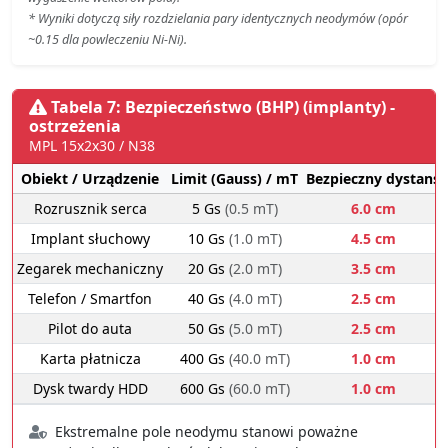
* Wyniki dotyczą siły rozdzielania pary identycznych neodymów (opór
~0.15 dla powleczeniu Ni-Ni).
Tabela 7: Bezpieczeństwo (BHP) (implanty) -
ostrzeżenia
MPL 15x2x30 / N38
Obiekt / Urządzenie
Limit (Gauss) / mT
Bezpieczny dystans
Rozrusznik serca
5 Gs
(0.5 mT)
6.0 cm
Implant słuchowy
10 Gs
(1.0 mT)
4.5 cm
Zegarek mechaniczny
20 Gs
(2.0 mT)
3.5 cm
Telefon / Smartfon
40 Gs
(4.0 mT)
2.5 cm
Pilot do auta
50 Gs
(5.0 mT)
2.5 cm
Karta płatnicza
400 Gs
(40.0 mT)
1.0 cm
Dysk twardy HDD
600 Gs
(60.0 mT)
1.0 cm
Ekstremalne pole neodymu stanowi poważne