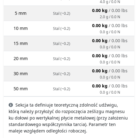
4.0 g / 0.0 N
0.00 kg
/ 0.00 lbs
5 mm
Stal (~0.2)
2.0 g / 0.0 N
0.00 kg
/ 0.00 lbs
10 mm
Stal (~0.2)
0.0 g / 0.0 N
0.00 kg
/ 0.00 lbs
15 mm
Stal (~0.2)
0.0 g / 0.0 N
0.00 kg
/ 0.00 lbs
20 mm
Stal (~0.2)
0.0 g / 0.0 N
0.00 kg
/ 0.00 lbs
30 mm
Stal (~0.2)
0.0 g / 0.0 N
0.00 kg
/ 0.00 lbs
50 mm
Stal (~0.2)
0.0 g / 0.0 N
Sekcja ta definiuje teoretyczną zdolność udźwigu,
którą należy przyłożyć do rozpoczęcia ześlizgu magnesu
ku dołowi po wertykalnej płycie metalowej (przy założeniu
standardowego współczynnika tarcia). Parametr ten
maleje względem odległości roboczej.