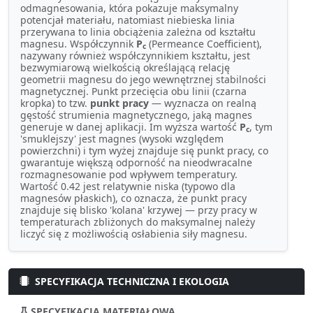
odmagnesowania, która pokazuje maksymalny
potencjał materiału, natomiast niebieska linia
przerywana to linia obciążenia zależna od kształtu
magnesu. Współczynnik
P
(Permeance Coefficient),
c
nazywany również współczynnikiem kształtu, jest
bezwymiarową wielkością określającą relację
geometrii magnesu do jego wewnętrznej stabilności
magnetycznej. Punkt przecięcia obu linii (czarna
kropka) to tzw.
punkt pracy
— wyznacza on realną
gęstość strumienia magnetycznego, jaką magnes
generuje w danej aplikacji. Im wyższa wartość
P
, tym
c
'smuklejszy' jest magnes (wysoki względem
powierzchni) i tym wyżej znajduje się punkt pracy, co
gwarantuje większą odporność na nieodwracalne
rozmagnesowanie pod wpływem temperatury.
Wartość 0.42 jest relatywnie niska (typowo dla
magnesów płaskich), co oznacza, że punkt pracy
znajduje się blisko 'kolana' krzywej — przy pracy w
temperaturach zbliżonych do maksymalnej należy
liczyć się z możliwością osłabienia siły magnesu.
SPECYFIKACJA TECHNICZNA I EKOLOGIA
SPECYFIKACJA MATERIAŁOWA