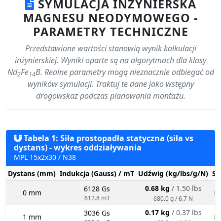
SYMULACJA INŻYNIERSKA
MAGNESU NEODYMOWEGO -
PARAMETRY TECHNICZNE
Przedstawione wartości stanowią wynik kalkulacji
inżynierskiej. Wyniki oparte są na algorytmach dla klasy
Nd
Fe
B. Realne parametry mogą nieznacznie odbiegać od
2
14
wyników symulacji. Traktuj te dane jako wstępny
drogowskaz podczas planowania montażu.
Tabela 1: Siła prostopadła statyczna (siła vs
dystans) - wykres oddziaływania
MPL 15x2x30 / N38
Dystans (mm)
Indukcja (Gauss) / mT
Udźwig (kg/lbs/g/N)
St
0.68 kg
/ 1.50 lbs
6128 Gs
0 mm
n
612.8 mT
680.0 g / 6.7 N
0.17 kg
/ 0.37 lbs
3036 Gs
1 mm
n