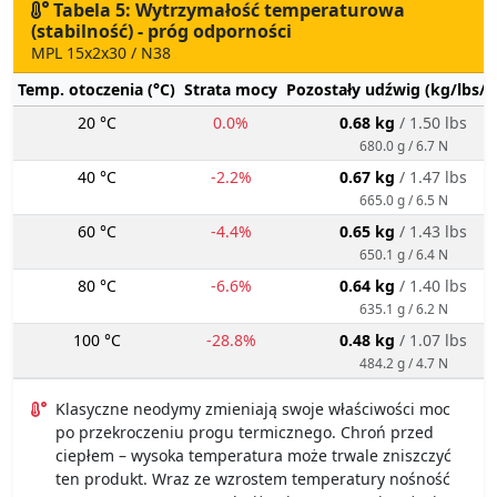
Tabela 5: Wytrzymałość temperaturowa
(stabilność) - próg odporności
MPL 15x2x30 / N38
Temp. otoczenia (°C)
Strata mocy
Pozostały udźwig (kg/lbs/g
20 °C
0.0%
0.68 kg
/ 1.50 lbs
680.0 g / 6.7 N
40 °C
-2.2%
0.67 kg
/ 1.47 lbs
665.0 g / 6.5 N
60 °C
-4.4%
0.65 kg
/ 1.43 lbs
650.1 g / 6.4 N
80 °C
-6.6%
0.64 kg
/ 1.40 lbs
635.1 g / 6.2 N
100 °C
-28.8%
0.48 kg
/ 1.07 lbs
484.2 g / 4.7 N
Klasyczne neodymy zmieniają swoje właściwości moc
po przekroczeniu progu termicznego. Chroń przed
ciepłem – wysoka temperatura może trwale zniszczyć
ten produkt. Wraz ze wzrostem temperatury nośność