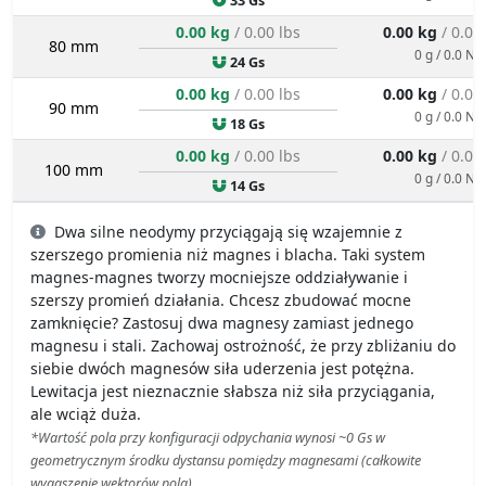
33 Gs
0.00 kg
/ 0.00 lbs
0.00 kg
/ 0.00
80 mm
0 g / 0.0 N
24 Gs
0.00 kg
/ 0.00 lbs
0.00 kg
/ 0.00
90 mm
0 g / 0.0 N
18 Gs
0.00 kg
/ 0.00 lbs
0.00 kg
/ 0.00
100 mm
0 g / 0.0 N
14 Gs
Dwa silne neodymy przyciągają się wzajemnie z
szerszego promienia niż magnes i blacha. Taki system
magnes-magnes tworzy mocniejsze oddziaływanie i
szerszy promień działania. Chcesz zbudować mocne
zamknięcie? Zastosuj dwa magnesy zamiast jednego
magnesu i stali. Zachowaj ostrożność, że przy zbliżaniu do
siebie dwóch magnesów siła uderzenia jest potężna.
Lewitacja jest nieznacznie słabsza niż siła przyciągania,
ale wciąż duża.
*Wartość pola przy konfiguracji odpychania wynosi ~0 Gs w
geometrycznym środku dystansu pomiędzy magnesami (całkowite
wygaszenie wektorów pola).