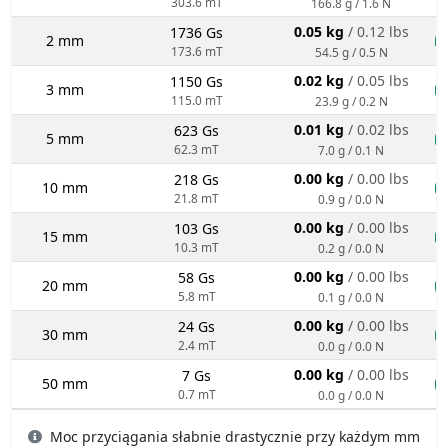
303.6 mT
166.8 g / 1.6 N
0.05 kg
/ 0.12 lbs
1736 Gs
2 mm
n
173.6 mT
54.5 g / 0.5 N
0.02 kg
/ 0.05 lbs
1150 Gs
3 mm
n
115.0 mT
23.9 g / 0.2 N
0.01 kg
/ 0.02 lbs
623 Gs
5 mm
n
62.3 mT
7.0 g / 0.1 N
0.00 kg
/ 0.00 lbs
218 Gs
10 mm
n
21.8 mT
0.9 g / 0.0 N
0.00 kg
/ 0.00 lbs
103 Gs
15 mm
n
10.3 mT
0.2 g / 0.0 N
0.00 kg
/ 0.00 lbs
58 Gs
20 mm
n
5.8 mT
0.1 g / 0.0 N
0.00 kg
/ 0.00 lbs
24 Gs
30 mm
n
2.4 mT
0.0 g / 0.0 N
0.00 kg
/ 0.00 lbs
7 Gs
50 mm
n
0.7 mT
0.0 g / 0.0 N
Moc przyciągania słabnie drastycznie przy każdym mm