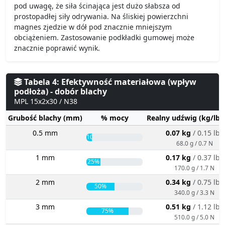
pod uwagę, że siła ścinająca jest dużo słabsza od
prostopadłej siły odrywania. Na śliskiej powierzchni
magnes zjedzie w dół pod znacznie mniejszym
obciążeniem. Zastosowanie podkładki gumowej może
znacznie poprawić wynik.
Tabela 4: Efektywność materiałowa (wpływ
podłoża) - dobór blachy
MPL 15x2x30 / N38
Grubość blachy (mm)
% mocy
Realny udźwig (kg/lbs
0.5 mm
0.07 kg
/ 0.15 lbs
10%
68.0 g / 0.7 N
1 mm
0.17 kg
/ 0.37 lbs
25%
170.0 g / 1.7 N
2 mm
0.34 kg
/ 0.75 lbs
50%
340.0 g / 3.3 N
3 mm
0.51 kg
/ 1.12 lbs
75%
510.0 g / 5.0 N