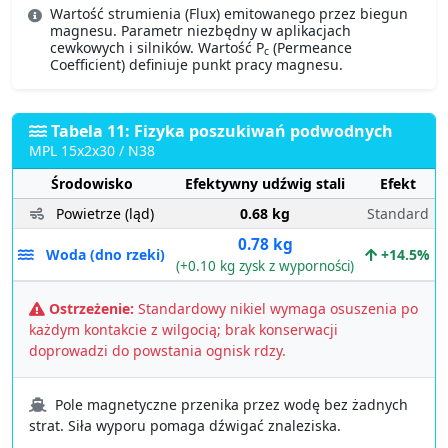
Wartość strumienia (Flux) emitowanego przez biegun
magnesu. Parametr niezbędny w aplikacjach
cewkowych i silników. Wartość P
(Permeance
c
Coefficient) definiuje punkt pracy magnesu.
Tabela 11: Fizyka poszukiwań podwodnych
MPL 15x2x30 / N38
Środowisko
Efektywny udźwig stali
Efekt
Powietrze (ląd)
0.68 kg
Standard
0.78 kg
Woda (dno rzeki)
+14.5%
(+0.10 kg zysk z wyporności)
Ostrzeżenie:
Standardowy nikiel wymaga osuszenia po
każdym kontakcie z wilgocią; brak konserwacji
doprowadzi do powstania ognisk rdzy.
Pole magnetyczne przenika przez wodę bez żadnych
strat. Siła wyporu pomaga dźwigać znaleziska.