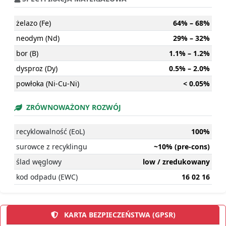
żelazo (Fe)
64% – 68%
neodym (Nd)
29% – 32%
bor (B)
1.1% – 1.2%
dysproz (Dy)
0.5% – 2.0%
powłoka (Ni-Cu-Ni)
< 0.05%
ZRÓWNOWAŻONY ROZWÓJ
recyklowalność (EoL)
100%
surowce z recyklingu
~10% (pre-cons)
ślad węglowy
low / zredukowany
kod odpadu (EWC)
16 02 16
KARTA BEZPIECZEŃSTWA (GPSR)