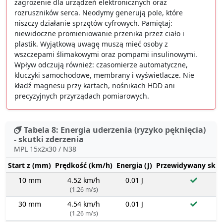
zagrożenie dla urządzeń elektronicznych oraz
rozruszników serca. Neodymy generują pole, które
niszczy działanie sprzętów cyfrowych. Pamiętaj:
niewidoczne promieniowanie przenika przez ciało i
plastik. Wyjątkową uwagę muszą mieć osoby z
wszczepami ślimakowymi oraz pompami insulinowymi.
Wpływ odczują również: czasomierze automatyczne,
kluczyki samochodowe, membrany i wyświetlacze. Nie
kładź magnesu przy kartach, nośnikach HDD ani
precyzyjnych przyrządach pomiarowych.
Tabela 8: Energia uderzenia (ryzyko pęknięcia)
- skutki zderzenia
MPL 15x2x30 / N38
Start z (mm)
Prędkość (km/h)
Energia (J)
Przewidywany sku
10 mm
4.52 km/h
0.01 J
(1.26 m/s)
30 mm
4.54 km/h
0.01 J
(1.26 m/s)