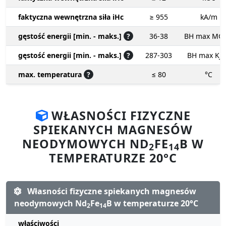
faktyczna wewnętrzna siła iHc
≥ 955
kA/m
gęstość energii [min. - maks.]
?
36-38
BH max MG
gęstość energii [min. - maks.]
?
287-303
BH max KJ
max. temperatura
?
≤ 80
°C
WŁASNOŚCI FIZYCZNE
SPIEKANYCH MAGNESÓW
NEODYMOWYCH ND
FE
B W
2
14
TEMPERATURZE 20°C
Własności fizyczne spiekanych magnesów
neodymowych Nd
Fe
B w temperaturze 20°C
2
14
właściwości