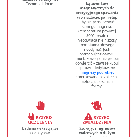
kątowników
Twoim telefonie.
magnetycznych do
precyzyjnego spawania
w warsztacie, pamiętaj,
aby nie przegrzewać
samego magnesu
(temperatura powyżej
80°C trwale i
nieodwracalnie niszczy
moc standardowego
neodymu). Jeśli
potrzebujesz otworu
montażowego, nie próbuj
go wiercić – zawsze kupuj
gotowe, dedykowane
magnesy pod wkręt
produkowane bezpieczną
metodą spiekania z
formy.
RYZYKO
RYZYKO
UCZULENIA
ZMIAŻDŻENIA
Badania wskazują, że
Szukając
magnesów
nikiel (typowe
walcowych o dużym