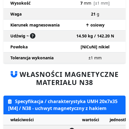
Wysokość
7
mm
[±1 mm]
Waga
21
g
Kierunek magnesowania
↑ osiowy
Udźwig ~
?
14.50 kg / 142.20 N
Powłoka
[NiCuNi] nikiel
Tolerancja wykonania
±1
mm
WŁASNOŚCI MAGNETYCZNE
MATERIAŁU N38
Specyfikacja / charakterystyka UMH 20x7x35
[M4] / N38 - uchwyt magnetyczny z hakiem
właściwości
wartości
jednostki