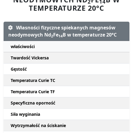
2
14
TEMPERATURZE 20°C
Własności fizyczne spiekanych magnesów
neodymowych Nd
Fe
B w temperaturze 20°C
2
14
właściwości
Twardość Vickersa
Gęstość
Temperatura Curie TC
Temperatura Curie TF
Specyficzna oporność
Siła wyginania
Wytrzymałość na ściskanie