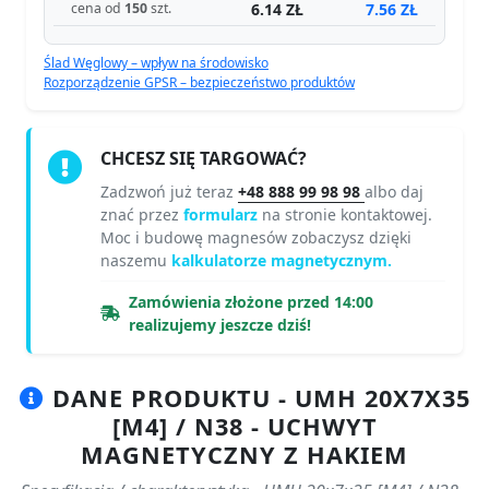
6.14 ZŁ
7.56 ZŁ
cena od
150
szt.
Ślad Węglowy – wpływ na środowisko
Rozporządzenie GPSR – bezpieczeństwo produktów
CHCESZ SIĘ TARGOWAĆ?
Zadzwoń już teraz
+48 888 99 98 98
albo daj
znać przez
formularz
na stronie kontaktowej.
Moc i budowę magnesów zobaczysz dzięki
naszemu
kalkulatorze magnetycznym.
Zamówienia złożone przed 14:00
realizujemy jeszcze dziś!
DANE PRODUKTU - UMH 20X7X35
[M4] / N38 - UCHWYT
MAGNETYCZNY Z HAKIEM