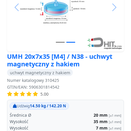
Previous
Next
UMH 20x7x35 [M4] / N38 - uchwyt
magnetyczny z hakiem
uchwyt magnetyczny z hakiem
Numer katalogowy 310425
GTIN/EAN: 5906301814542
5.00
Udźwig
14.50 kg / 142.20 N
Średnica Ø
20
mm
[±1 mm]
Wysokość
35
mm
[±1 mm]
Wysokość
7
mm
[±1 mm]