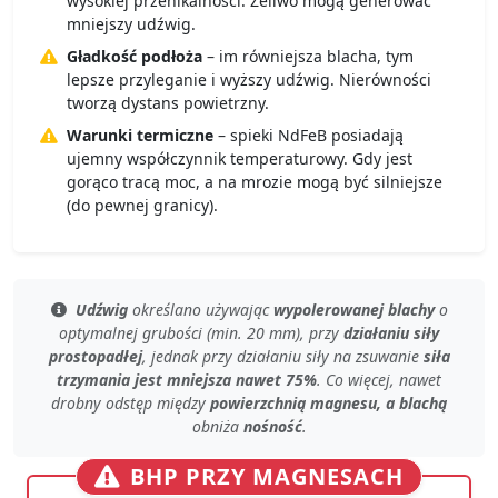
wysokiej przenikalności. Żeliwo mogą generować
mniejszy udźwig.
Gładkość podłoża
– im równiejsza blacha, tym
lepsze przyleganie i wyższy udźwig. Nierówności
tworzą dystans powietrzny.
Warunki termiczne
– spieki NdFeB posiadają
ujemny współczynnik temperaturowy. Gdy jest
gorąco tracą moc, a na mrozie mogą być silniejsze
(do pewnej granicy).
Udźwig
określano używając
wypolerowanej blachy
o
optymalnej grubości (min. 20 mm)
, przy
działaniu siły
prostopadłej
, jednak przy
działaniu siły na zsuwanie
siła
trzymania jest mniejsza nawet 75%
. Co więcej, nawet
drobny odstęp
między
powierzchnią magnesu, a blachą
obniża
nośność
.
BHP PRZY MAGNESACH