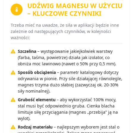
UDŹWIG MAGNESU
W UŻYCIU
– KLUCZOWE CZYNNIKI
Trzeba mieć na uwadze, że siła w aplikacji będzie inne
zależnie od następujących czynników, w kolejności
ważności:
Szczelina
– występowanie jakiejkolwiek warstwy
(farba, taśma, powietrze) działa jak izolator, co
obniża moc lawinowo (nawet o 50% przy 0,5 mm).
Sposób obciążenia
– parametr katalogowy dotyczy
odrywania w pionie. Przy sile działającej równolegle,
magnes trzyma dużo słabiej (zazwyczaj ok. 20-30%
siły nominalnej).
Grubość elementu
– aby wykorzystać 100% mocy,
stal musi być odpowiednio gruba. Cienka blacha
limituje siłę przyciągania (magnes „przebija” ją na
wylot).
Rodzaj materiału
– najlepszym wyborem jest stal o