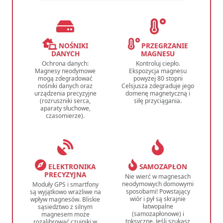
NOŚNIKI
PRZEGRZANIE
DANYCH
MAGNESU
Ochrona danych:
Kontroluj ciepło.
Magnesy neodymowe
Ekspozycja magnesu
mogą zdegradować
powyżej 80 stopni
nośniki danych oraz
Celsjusza zdegraduje jego
urządzenia precyzyjne
domenę magnetyczną i
(rozruszniki serca,
siłę przyciągania.
aparaty słuchowe,
czasomierze).
ELEKTRONIKA
SAMOZAPŁON
PRECYZYJNA
Nie wierć w magnesach
neodymowych domowymi
Moduły GPS i smartfony
sposobami! Powstający
są wyjątkowo wrażliwe na
wiór i pył są skrajnie
wpływ magnesów. Bliskie
łatwopalne
sąsiedztwo z silnym
(samozapłonowe) i
magnesem może
toksyczne. Jeśli szukasz
rozalibrować czujniki w