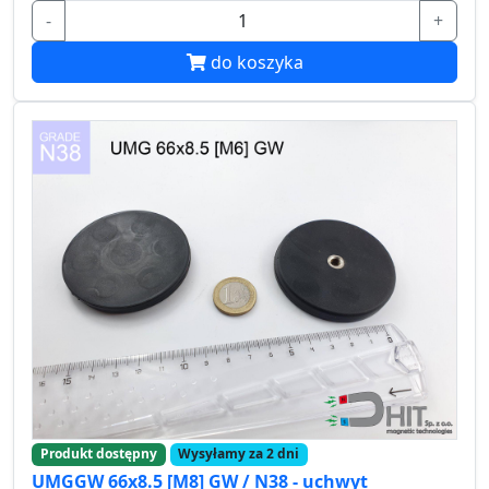
-
+
do koszyka
Produkt dostępny
Wysyłamy za 2 dni
UMGGW 66x8.5 [M8] GW / N38 - uchwyt