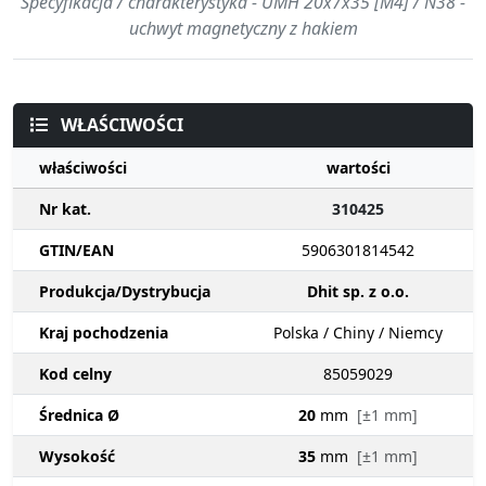
Specyfikacja / charakterystyka - UMH 20x7x35 [M4] / N38 -
uchwyt magnetyczny z hakiem
WŁAŚCIWOŚCI
właściwości
wartości
Nr kat.
310425
GTIN/EAN
5906301814542
Produkcja/Dystrybucja
Dhit sp. z o.o.
Kraj pochodzenia
Polska / Chiny / Niemcy
Kod celny
85059029
Średnica Ø
20
mm
[±1 mm]
Wysokość
35
mm
[±1 mm]