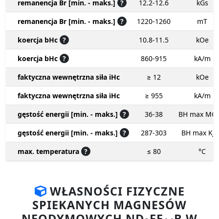
remanencja Br [min. - maks.]
?
12.2-12.6
kGs
remanencja Br [min. - maks.]
?
1220-1260
mT
koercja bHc
?
10.8-11.5
kOe
koercja bHc
?
860-915
kA/m
faktyczna wewnętrzna siła iHc
≥ 12
kOe
faktyczna wewnętrzna siła iHc
≥ 955
kA/m
gęstość energii [min. - maks.]
?
36-38
BH max MG
gęstość energii [min. - maks.]
?
287-303
BH max KJ
max. temperatura
?
≤ 80
°C
WŁASNOŚCI FIZYCZNE
SPIEKANYCH MAGNESÓW
NEODYMOWYCH ND
FE
B W