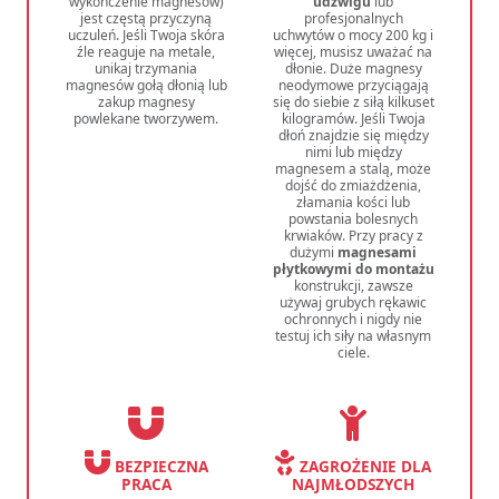
wykończenie magnesów)
udźwigu
lub
jest częstą przyczyną
profesjonalnych
uczuleń. Jeśli Twoja skóra
uchwytów o mocy 200 kg i
źle reaguje na metale,
więcej, musisz uważać na
unikaj trzymania
dłonie. Duże magnesy
magnesów gołą dłonią lub
neodymowe przyciągają
zakup magnesy
się do siebie z siłą kilkuset
powlekane tworzywem.
kilogramów. Jeśli Twoja
dłoń znajdzie się między
nimi lub między
magnesem a stalą, może
dojść do zmiażdżenia,
złamania kości lub
powstania bolesnych
krwiaków. Przy pracy z
dużymi
magnesami
płytkowymi do montażu
konstrukcji, zawsze
używaj grubych rękawic
ochronnych i nigdy nie
testuj ich siły na własnym
ciele.
BEZPIECZNA
ZAGROŻENIE DLA
PRACA
NAJMŁODSZYCH