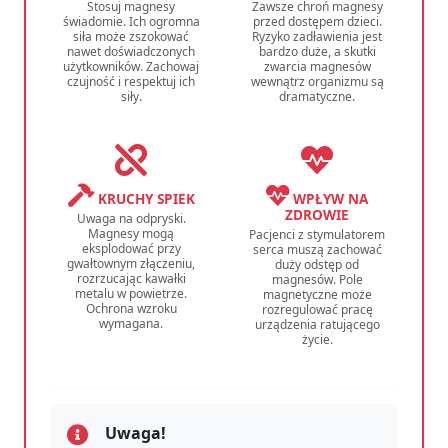
Stosuj magnesy
Zawsze chroń magnesy
świadomie. Ich ogromna
przed dostępem dzieci.
siła może zszokować
Ryzyko zadławienia jest
nawet doświadczonych
bardzo duże, a skutki
użytkowników. Zachowaj
zwarcia magnesów
czujność i respektuj ich
wewnątrz organizmu są
siły.
dramatyczne.
KRUCHY SPIEK
WPŁYW NA
ZDROWIE
Uwaga na odpryski.
Magnesy mogą
Pacjenci z stymulatorem
eksplodować przy
serca muszą zachować
gwałtownym złączeniu,
duży odstęp od
rozrzucając kawałki
magnesów. Pole
metalu w powietrze.
magnetyczne może
Ochrona wzroku
rozregulować pracę
wymagana.
urządzenia ratującego
życie.
Uwaga!