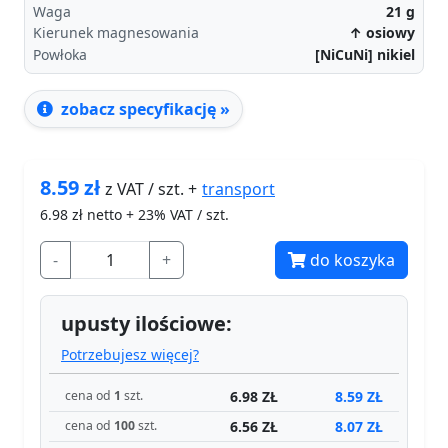
Waga
21
g
Kierunek magnesowania
↑ osiowy
Powłoka
[NiCuNi] nikiel
zobacz specyfikację »
8.59
zł
transport
z VAT / szt. +
6.98
zł netto + 23% VAT / szt.
-
+
do koszyka
upusty ilościowe:
Potrzebujesz więcej?
6.98 ZŁ
8.59 ZŁ
cena od
1
szt.
6.56 ZŁ
8.07 ZŁ
cena od
100
szt.