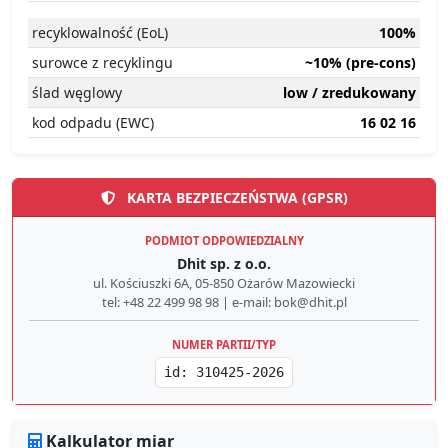
recyklowalność (EoL)
100%
surowce z recyklingu
~10% (pre-cons)
ślad węglowy
low / zredukowany
kod odpadu (EWC)
16 02 16
KARTA BEZPIECZEŃSTWA (GPSR)
PODMIOT ODPOWIEDZIALNY
Dhit sp. z o.o.
ul. Kościuszki 6A, 05-850 Ożarów Mazowiecki
tel: +48 22 499 98 98 | e-mail: bok@dhit.pl
NUMER PARTII/TYP
id: 310425-2026
Kalkulator miar