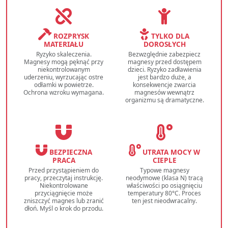
ROZPRYSK
TYLKO DLA
MATERIAŁU
DOROSŁYCH
Ryzyko skaleczenia.
Bezwzględnie zabezpiecz
Magnesy mogą pęknąć przy
magnesy przed dostępem
niekontrolowanym
dzieci. Ryzyko zadławienia
uderzeniu, wyrzucając ostre
jest bardzo duże, a
odłamki w powietrze.
konsekwencje zwarcia
Ochrona wzroku wymagana.
magnesów wewnątrz
organizmu są dramatyczne.
BEZPIECZNA
UTRATA MOCY W
PRACA
CIEPLE
Przed przystąpieniem do
Typowe magnesy
pracy, przeczytaj instrukcję.
neodymowe (klasa N) tracą
Niekontrolowane
właściwości po osiągnięciu
przyciągnięcie może
temperatury 80°C. Proces
zniszczyć magnes lub zranić
ten jest nieodwracalny.
dłoń. Myśl o krok do przodu.