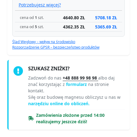
Potrzebujesz więcej?
4640.80 ZŁ
5708.18 ZŁ
cena od
1
szt.
4362.35 ZŁ
5365.69 ZŁ
cena od
5
szt.
Ślad Węglowy – wpływ na środowisko
Rozporządzenie GPSR – bezpieczeństwo produktów
SZUKASZ ZNIŻKI?
Zadzwoń do nas
+48 888 99 98 98
albo daj
znać korzystając z
formularz
na stronie
kontakt.
Siłę oraz budowę magnesu obliczysz u nas w
narzędziu online do obliczeń.
Zamówienia złożone przed 14:00
realizujemy jeszcze dziś!