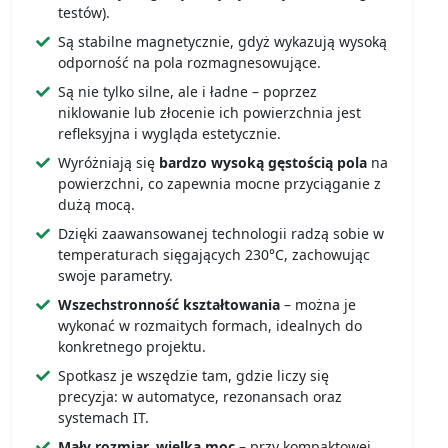
testów).
Są stabilne magnetycznie, gdyż wykazują wysoką
odporność na pola rozmagnesowujące.
Są nie tylko silne, ale i ładne – poprzez
niklowanie lub złocenie ich powierzchnia jest
refleksyjna i wygląda estetycznie.
Wyróżniają się
bardzo wysoką gęstością pola
na
powierzchni, co zapewnia mocne przyciąganie z
dużą mocą.
Dzięki zaawansowanej technologii radzą sobie w
temperaturach sięgających 230°C, zachowując
swoje parametry.
Wszechstronność kształtowania
– można je
wykonać w rozmaitych formach, idealnych do
konkretnego projektu.
Spotkasz je wszędzie tam, gdzie liczy się
precyzja: w automatyce, rezonansach oraz
systemach IT.
Mały rozmiar, wielka moc
– przy kompaktowej