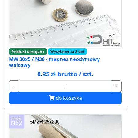
Produkt dostępny
Wysyłamy za 2 dni
MW 30x5 / N38 - magnes neodymowy
walcowy
8.35 zł brutto / szt.
-
+
do koszyka