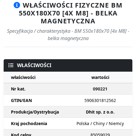
WŁAŚCIWOŚCI FIZYCZNE BM
550X180X70 [4X M8] - BELKA
MAGNETYCZNA
Specyfikacja / charakterystyka - BM 550x180x70 [4x M8] -
belka magnetyczna
WŁAŚCIWOŚCI
właściwości
wartości
Nr kat.
090221
GTIN/EAN
5906301812562
Produkcja/Dystrybucja
Dhit sp. z o.o.
Kraj pochodzenia
Polska / Chiny / Niemcy
Kod celny
85059029