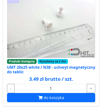
Produkt dostępny
Wysyłamy za 2 dni
UMT 20x25 white / N38 - uchwyt magnetyczny
do tablic
3.49 zł brutto / szt.
-
+
do koszyka