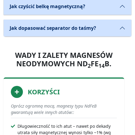
Jak czyścić belkę magnetyczną?
Jak dopasować separator do taśmy?
WADY I ZALETY MAGNESÓW
NEODYMOWYCH ND
FE
B.
2
14
KORZYŚCI
Oprócz ogromną mocą, magnesy typu NdFeB
gwarantują wiele innych atutów::
Długowieczność to ich atut – nawet po dekady
utrata siły magnetycznej wynosi tylko ~1% (wg