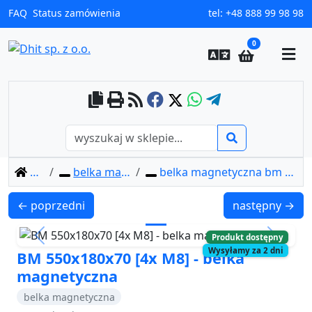
FAQ
Status zamówienia
tel:
+48 888 99 98 98
0
home
belka magnetyczna
belka magnetyczna bm 550x180x70 [4x m8]
BM 510x180x70 [4x M8] - belka magnetyczna
BM 650x180x70 
← poprzedni
następny →
Produkt dostępny
Previous
Next
Wysyłamy za 2 dni
BM 550x180x70 [4x M8] - belka
magnetyczna
belka magnetyczna