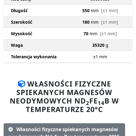
Długość
550
mm
[±1 mm]
Szerokość
180
mm
[±1 mm]
Wysokość
70
mm
[±1 mm]
Waga
35320
g
Tolerancja wykonania
±1
mm
WŁASNOŚCI FIZYCZNE
SPIEKANYCH MAGNESÓW
NEODYMOWYCH ND
FE
B W
2
14
TEMPERATURZE 20°C
Własności fizyczne spiekanych magnesów