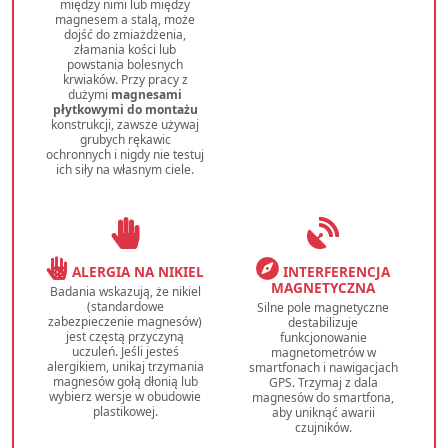
między nimi lub między
magnesem a stalą, może
dojść do zmiażdżenia,
złamania kości lub
powstania bolesnych
krwiaków. Przy pracy z
dużymi
magnesami
płytkowymi do montażu
konstrukcji, zawsze używaj
grubych rękawic
ochronnych i nigdy nie testuj
ich siły na własnym ciele.
ALERGIA NA NIKIEL
INTERFERENCJA
MAGNETYCZNA
Badania wskazują, że nikiel
(standardowe
Silne pole magnetyczne
zabezpieczenie magnesów)
destabilizuje
jest częstą przyczyną
funkcjonowanie
uczuleń. Jeśli jesteś
magnetometrów w
alergikiem, unikaj trzymania
smartfonach i nawigacjach
magnesów gołą dłonią lub
GPS. Trzymaj z dala
wybierz wersje w obudowie
magnesów do smartfona,
plastikowej.
aby uniknąć awarii
czujników.