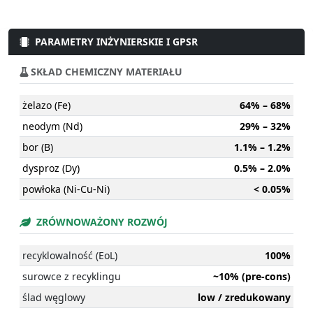
PARAMETRY INŻYNIERSKIE I GPSR
SKŁAD CHEMICZNY MATERIAŁU
żelazo (Fe)
64% – 68%
neodym (Nd)
29% – 32%
bor (B)
1.1% – 1.2%
dysproz (Dy)
0.5% – 2.0%
powłoka (Ni-Cu-Ni)
< 0.05%
ZRÓWNOWAŻONY ROZWÓJ
recyklowalność (EoL)
100%
surowce z recyklingu
~10% (pre-cons)
ślad węglowy
low / zredukowany