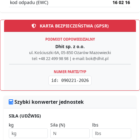
kod odpadu (EWC)
16 02 16
KARTA BEZPIECZEŃSTWA (GPSR)
PODMIOT ODPOWIEDZIALNY
Dhit sp. z o.o.
ul. Kościuszki 6A, 05-850 Ożarów Mazowiecki
tel: +48 22 499 98 98 | e-mail: bok@dhit.pl
NUMER PARTII/TYP
id: 090221-2026
Szybki konwerter jednostek
SIŁA (UDŹWIG)
kg
Siła (N)
lbs