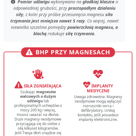
Pomiar udźwigu
wykonywano na
gładkiej blaszce
o
odpowiedniej grubości
, przy
prostopadłym działaniu
siły
, z kolei przy
próbie przesunięcia magnesu
siła
trzymania jest mniejsza nawet 5 razy
. Co więcej, nawet
niewielka szczelina
pomiędzy
powierzchnią magnesu, a
blachą
redukuje
siłę trzymania
.
BHP PRZY MAGNESACH
SIŁA ZGNIATAJĄCA
IMPLANTY
MEDYCZNE
Szukając
magnesów
walcowych o dużym
Uwaga zdrowotna: Magnesy
udźwigu
lub
neodymowe mogą wyłączyć
profesjonalnych uchwytów o
rozruszniki serca i
mocy 200 kg i więcej,
defibrylatory. Unikaj
musisz uważać na dłonie.
kontaktu, jeśli posiadasz
Duże magnesy neodymowe
implanty elektroniczne.
przyciągają się do siebie z
siłą kilkuset kilogramów.
Jeśli Twoja dłoń znajdzie się