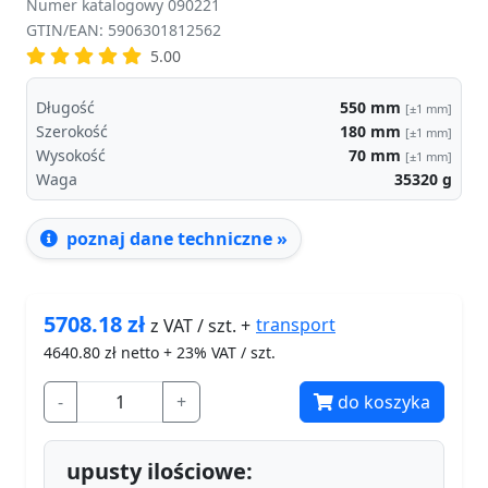
Numer katalogowy 090221
GTIN/EAN: 5906301812562
5.00
Długość
550
mm
[±1 mm]
Szerokość
180
mm
[±1 mm]
Wysokość
70
mm
[±1 mm]
Waga
35320
g
poznaj dane techniczne »
5708.18
zł
transport
z VAT / szt. +
4640.80
zł netto + 23% VAT / szt.
-
+
do koszyka
upusty ilościowe: