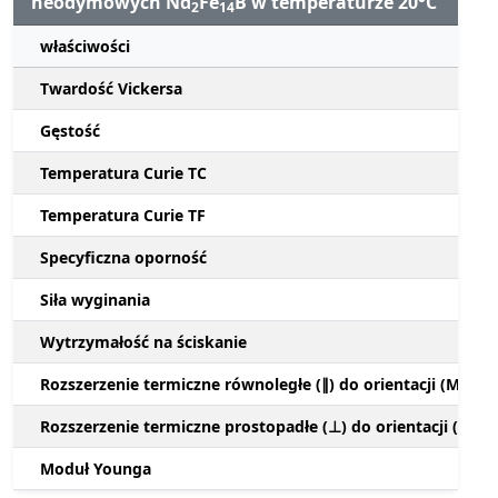
neodymowych Nd
Fe
B w temperaturze 20°C
2
14
właściwości
Twardość Vickersa
Gęstość
Temperatura Curie TC
Temperatura Curie TF
Specyficzna oporność
Siła wyginania
Wytrzymałość na ściskanie
Rozszerzenie termiczne równoległe (∥) do orientacji (M)
Rozszerzenie termiczne prostopadłe (⊥) do orientacji (M)
Moduł Younga