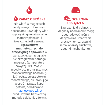
ZAKAZ OBRÓBKI
OCHRONA
URZĄDZEŃ
Nie wierć w magnesach
neodymowych domowymi
Zagrożenie dla danych:
sposobami! Powstający wiór
Magnesy neodymowe mogą
i pył są skrajnie łatwopalne
zdegradować nośniki
(samozapłonowe) i
danych oraz urządzenia
toksyczne. Jeśli szukasz
precyzyjne (rozruszniki
kątowników
serca, aparaty słuchowe,
magnetycznych do
zegarki mechaniczne).
precyzyjnego spawania
w
warsztacie, pamiętaj, aby
nie przegrzewać samego
magnesu (temperatura
powyżej 80°C trwale i
nieodwracalnie niszczy moc
standardowego neodymu).
Jeśli potrzebujesz otworu
montażowego, nie próbuj go
wiercić – zawsze kupuj
gotowe, dedykowane
magnesy pod wkręt
produkowane bezpieczną
metodą spiekania z formy.