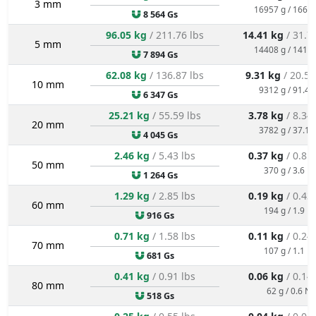
3 mm
16957 g / 166.4
8 564 Gs
96.05 kg
/ 211.76 lbs
14.41 kg
/ 31.7
5 mm
14408 g / 141.3
7 894 Gs
62.08 kg
/ 136.87 lbs
9.31 kg
/ 20.53
10 mm
9312 g / 91.4 
6 347 Gs
25.21 kg
/ 55.59 lbs
3.78 kg
/ 8.34
20 mm
3782 g / 37.1 
4 045 Gs
2.46 kg
/ 5.43 lbs
0.37 kg
/ 0.81
50 mm
370 g / 3.6 N
1 264 Gs
1.29 kg
/ 2.85 lbs
0.19 kg
/ 0.43
60 mm
194 g / 1.9 N
916 Gs
0.71 kg
/ 1.58 lbs
0.11 kg
/ 0.24
70 mm
107 g / 1.1 N
681 Gs
0.41 kg
/ 0.91 lbs
0.06 kg
/ 0.14
80 mm
62 g / 0.6 N
518 Gs