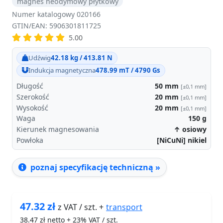
magnes neodymowy płytkowy
Numer katalogowy 020166
GTIN/EAN: 5906301811725
5.00
Udźwig
42.18 kg / 413.81 N
Indukcja magnetyczna
478.99 mT / 4790 Gs
Długość
50
mm
[±0,1 mm]
Szerokość
20
mm
[±0,1 mm]
Wysokość
20
mm
[±0,1 mm]
Waga
150
g
Kierunek magnesowania
↑ osiowy
Powłoka
[NiCuNi] nikiel
poznaj specyfikację techniczną »
47.32
zł
transport
z VAT / szt. +
38.47
zł netto + 23% VAT / szt.