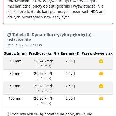
dozownikami leków. Wpływ odczują również: zegarki
mechaniczne, piloty do aut, głośniki i wyświetlacze. Nie
zbliżaj produktu do kart płatniczych, nośnikach HDD ani
czułych przyrządach nawigacyjnych.
Tabela 8: Dynamika (ryzyko pęknięcia) -
ostrzeżenie
MPL 50x20x20 / N38
Start z (mm)
Prędkość (km/h)
Energia (J)
Przewidywany sku
10 mm
18.74 km/h
2.03 J
(5.21 m/s)
30 mm
20.65 km/h
2.47 J
(5.74 m/s)
50 mm
20.78 km/h
2.50 J
(5.77 m/s)
100 mm
20.80 km/h
2.50 J
(5.78 m/s)
Produkty NdFeB są podatne na odpryski – silne