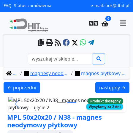
FAQ
Status zamówienia
e-mail:
bok@dhit.pl
0
home
magnesy neodymowe płytkowe
magnes płytkowy mpl 50x20x20 / n38
MPL 50x20x10 / N38 - magnes neodymowy płytkowy
MPL 50x50x10 
← poprzedni
następny →
Produkt dostępny
Previous
Next
Wysyłamy za 2 dni
MPL 50x20x20 / N38 - magnes
neodymowy płytkowy