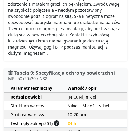
zderzenie z metalem grozi ich pęknięciem. Zwróć uwagę
na szybkość połączenia – neodym pozostawiony
swobodnie pędzi z ogromną siłą. Siła kinetyczna może
spowodować odpryski materiału lub uszkodzenia palców.
Trzymaj mocno magnes przy instalacji, aby nie trzasnął z
dużą siłą w powierzchnię stali. Kontakt z szybkością
kilkudziesięciu km/h niemal gwarantuje destrukcję
magnesu. Używaj gogli BHP podczas manipulacji z
dużymi magnesami.
Tabela 9: Specyfikacja ochrony powierzchni
MPL 50x20x20 / N38
Parametr techniczny
Wartość / opis
Rodzaj powłoki
[NiCuNi] nikiel
Struktura warstw
Nikiel - Miedź - Nikiel
Grubość warstwy
10-20 µm
Test mgły solnej (SST)
?
24 h