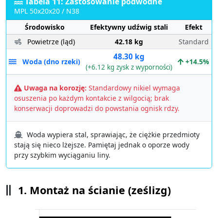
Tabela 11: Zastosowanie podwodne
MPL 50x20x20 / N38
Środowisko
Efektywny udźwig stali
Efekt
Powietrze (ląd)
42.18 kg
Standard
48.30 kg
Woda (dno rzeki)
+14.5%
(+6.12 kg zysk z wyporności)
Uwaga na korozję:
Standardowy nikiel wymaga
osuszenia po każdym kontakcie z wilgocią; brak
konserwacji doprowadzi do powstania ognisk rdzy.
Woda wypiera stal, sprawiając, że ciężkie przedmioty
stają się nieco lżejsze. Pamiętaj jednak o oporze wody
przy szybkim wyciąganiu liny.
1. Montaż na ścianie (ześlizg)