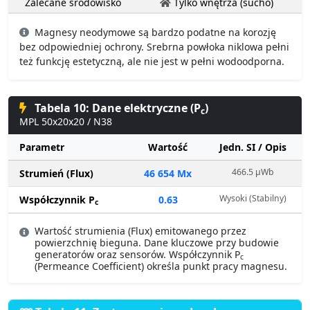
Zalecane środowisko
Tylko wnętrza (sucho)
Magnesy neodymowe są bardzo podatne na korozję
bez odpowiedniej ochrony. Srebrna powłoka niklowa pełni
też funkcję estetyczną, ale nie jest w pełni wodoodporna.
Tabela 10: Dane elektryczne (P
)
c
MPL 50x20x20 / N38
Parametr
Wartość
Jedn. SI / Opis
466.5 µWb
Strumień (Flux)
46 654 Mx
Wysoki (Stabilny)
Współczynnik P
0.63
c
Wartość strumienia (Flux) emitowanego przez
powierzchnię bieguna. Dane kluczowe przy budowie
generatorów oraz sensorów. Współczynnik P
c
(Permeance Coefficient) określa punkt pracy magnesu.