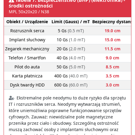
środki ostrożności
MPL 50x20x20 / N38
Obiekt / Urządzenie
Limit (Gauss) / mT
Bezpieczny dystans
Rozrusznik serca
5 Gs
(0.5 mT)
19.0 cm
Implant słuchowy
10 Gs
(1.0 mT)
15.0 cm
Zegarek mechaniczny
20 Gs
(2.0 mT)
11.5 cm
Telefon / Smartfon
40 Gs
(4.0 mT)
9.0 cm
Pilot do auta
50 Gs
(5.0 mT)
8.5 cm
Karta płatnicza
400 Gs
(40.0 mT)
3.5 cm
Dysk twardy HDD
600 Gs
(60.0 mT)
3.0 cm
Ekstremalne pole neodymu to duże ryzyko dla sprzętu
IT i rozruszników serca. Neodymy wytwarzają strumień,
które uniemożliwia poprawne funkcjonowanie sprzętów
cyfrowych. Zauważ: niewidzialne pole magnetyczne
przenika przez ciało i obudowy. Szczególną ostrożność
muszą zachować osoby z implantami słuchowymi oraz