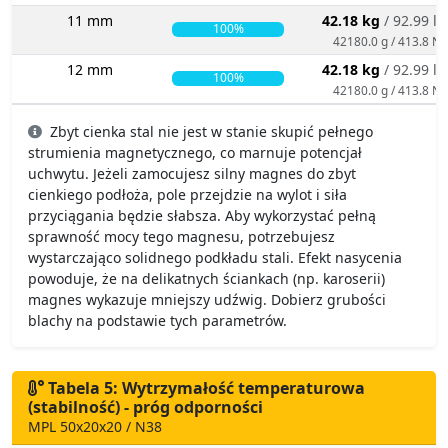
11 mm
42.18 kg
/ 92.99 lb
100%
42180.0 g / 413.8 N
12 mm
42.18 kg
/ 92.99 lb
100%
42180.0 g / 413.8 N
Zbyt cienka stal nie jest w stanie skupić pełnego
strumienia magnetycznego, co marnuje potencjał
uchwytu. Jeżeli zamocujesz silny magnes do zbyt
cienkiego podłoża, pole przejdzie na wylot i siła
przyciągania będzie słabsza. Aby wykorzystać pełną
sprawność mocy tego magnesu, potrzebujesz
wystarczająco solidnego podkładu stali. Efekt nasycenia
powoduje, że na delikatnych ściankach (np. karoserii)
magnes wykazuje mniejszy udźwig. Dobierz grubości
blachy na podstawie tych parametrów.
Tabela 5: Wytrzymałość temperaturowa
(stabilność) - próg odporności
MPL 50x20x20 / N38