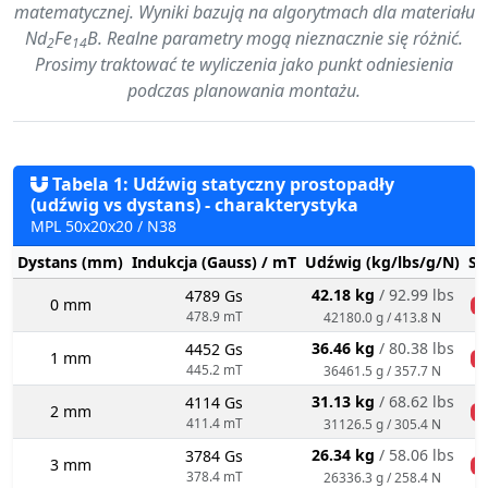
matematycznej. Wyniki bazują na algorytmach dla materiału
Nd
Fe
B. Realne parametry mogą nieznacznie się różnić.
2
14
Prosimy traktować te wyliczenia jako punkt odniesienia
podczas planowania montażu.
Tabela 1: Udźwig statyczny prostopadły
(udźwig vs dystans) - charakterystyka
MPL 50x20x20 / N38
Dystans (mm)
Indukcja (Gauss) / mT
Udźwig (kg/lbs/g/N)
St
42.18 kg
/ 92.99 lbs
4789 Gs
0 mm
n
478.9 mT
42180.0 g / 413.8 N
36.46 kg
/ 80.38 lbs
4452 Gs
1 mm
n
445.2 mT
36461.5 g / 357.7 N
31.13 kg
/ 68.62 lbs
4114 Gs
2 mm
n
411.4 mT
31126.5 g / 305.4 N
26.34 kg
/ 58.06 lbs
3784 Gs
3 mm
n
378.4 mT
26336.3 g / 258.4 N