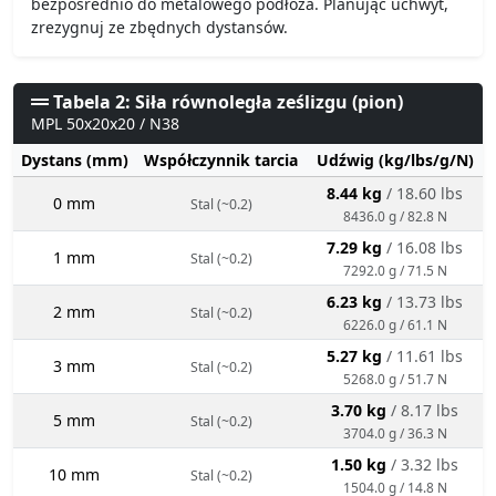
bezpośrednio do metalowego podłoża. Planując uchwyt,
zrezygnuj ze zbędnych dystansów.
Tabela 2: Siła równoległa ześlizgu (pion)
MPL 50x20x20 / N38
Dystans (mm)
Współczynnik tarcia
Udźwig (kg/lbs/g/N)
8.44 kg
/ 18.60 lbs
0 mm
Stal (~0.2)
8436.0 g / 82.8 N
7.29 kg
/ 16.08 lbs
1 mm
Stal (~0.2)
7292.0 g / 71.5 N
6.23 kg
/ 13.73 lbs
2 mm
Stal (~0.2)
6226.0 g / 61.1 N
5.27 kg
/ 11.61 lbs
3 mm
Stal (~0.2)
5268.0 g / 51.7 N
3.70 kg
/ 8.17 lbs
5 mm
Stal (~0.2)
3704.0 g / 36.3 N
1.50 kg
/ 3.32 lbs
10 mm
Stal (~0.2)
1504.0 g / 14.8 N