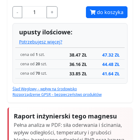
-
+
do koszyka
upusty ilościowe:
Potrzebujesz więcej?
38.47 ZŁ
47.32 ZŁ
cena od
1
szt.
36.16 ZŁ
44.48 ZŁ
cena od
20
szt.
33.85 ZŁ
41.64 ZŁ
cena od
70
szt.
Ślad Węglowy – wpływ na środowisko
Rozporządzenie GPSR – bezpieczeństwo produktów
Raport inżynierski tego magnesu
Pełna analiza w PDF: siła oderwania i ścinania,
wpływ odległości, temperatury i grubości
blachy, bezpieczne odległości BHP oraz krzywa