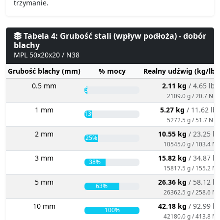
trzymanie.
Tabela 4: Grubość stali (wpływ podłoża) - dobór
blachy
MPL 50x20x20 / N38
Grubość blachy (mm)
% mocy
Realny udźwig (kg/lbs
0.5 mm
2.11 kg
/ 4.65 lbs
5%
2109.0 g / 20.7 N
1 mm
5.27 kg
/ 11.62 lb
13%
5272.5 g / 51.7 N
2 mm
10.55 kg
/ 23.25 lb
25%
10545.0 g / 103.4 N
3 mm
15.82 kg
/ 34.87 lb
38%
15817.5 g / 155.2 N
5 mm
26.36 kg
/ 58.12 lb
63%
26362.5 g / 258.6 N
10 mm
42.18 kg
/ 92.99 lb
100%
42180.0 g / 413.8 N