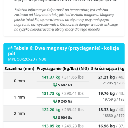
*Ważna informacja: Odporność na temperaturę jest zależna
zarówno od klasy materiału, jak i od kształtu magnesu. Magnesy
płaskie (niski Pc) są narażone na utratę mocy przy mniejszym
nagrzaniu niż wysokie walce. Oznaczenie danger w tabeli wskazuje
na ryzyko nieodwracalnej utraty mocy dla tego modelu.
Tabela 6: Dwa magnesy (przyciąganie) - kolizja
pól
MPL 50x20x20 / N38
Szczelina (mm)
Przyciąganie (kg/lbs) (N-S)
Siła ścinająca (kg/
141.37 kg
/ 311.66 lbs
21.21 kg
/ 46.7
0 mm
21205 g / 208.0
5 687 Gs
131.73 kg
/ 290.41 lbs
19.76 kg
/ 43.5
1 mm
19759 g / 193.8
9 245 Gs
122.20 kg
/ 269.41 lbs
18.33 kg
/ 40.4
2 mm
18330 g / 179.8
8 904 Gs
113.05 kg
/ 249.23 lbs
16.96 kg
/ 37.3