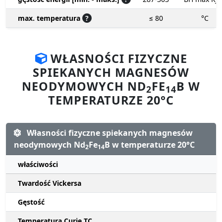
max. temperatura
?
≤ 80
°C
WŁASNOŚCI FIZYCZNE
SPIEKANYCH MAGNESÓW
NEODYMOWYCH ND
FE
B W
2
14
TEMPERATURZE 20°C
Własności fizyczne spiekanych magnesów
neodymowych Nd
Fe
B w temperaturze 20°C
2
14
właściwości
Twardość Vickersa
Gęstość
Temperatura Curie TC