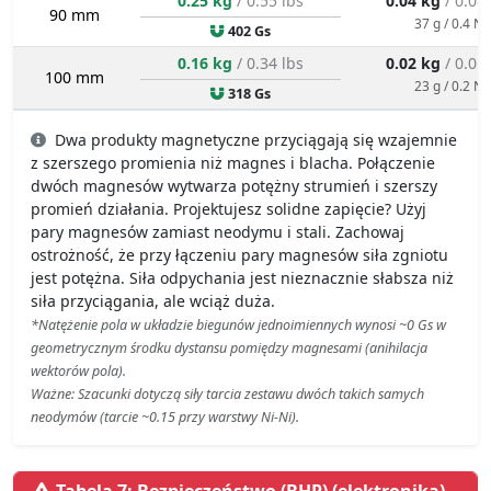
0.25 kg
/ 0.55 lbs
0.04 kg
/ 0.08
90 mm
37 g / 0.4 N
402 Gs
0.16 kg
/ 0.34 lbs
0.02 kg
/ 0.05
100 mm
23 g / 0.2 N
318 Gs
Dwa produkty magnetyczne przyciągają się wzajemnie
z szerszego promienia niż magnes i blacha. Połączenie
dwóch magnesów wytwarza potężny strumień i szerszy
promień działania. Projektujesz solidne zapięcie? Użyj
pary magnesów zamiast neodymu i stali. Zachowaj
ostrożność, że przy łączeniu pary magnesów siła zgniotu
jest potężna. Siła odpychania jest nieznacznie słabsza niż
siła przyciągania, ale wciąż duża.
*Natężenie pola w układzie biegunów jednoimiennych wynosi ~0 Gs w
geometrycznym środku dystansu pomiędzy magnesami (anihilacja
wektorów pola).
Ważne: Szacunki dotyczą siły tarcia zestawu dwóch takich samych
neodymów (tarcie ~0.15 przy warstwy Ni-Ni).
Tabela 7: Bezpieczeństwo (BHP) (elektronika) -