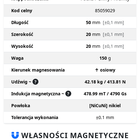
Kod celny
85059029
Długość
50
mm
[±0,1 mm]
Szerokość
20
mm
[±0,1 mm]
Wysokość
20
mm
[±0,1 mm]
Waga
150
g
Kierunek magnesowania
↑ osiowy
Udźwig ~
?
42.18 kg / 413.81 N
Indukcja magnetyczna ~
?
478.99 mT / 4790 Gs
Powłoka
[NiCuNi] nikiel
Tolerancja wykonania
±0.1
mm
WŁASNOŚCI MAGNETYCZNE