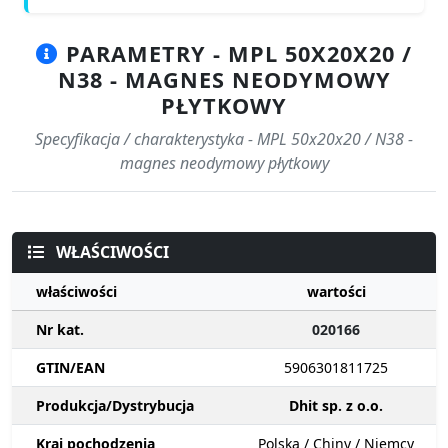
PARAMETRY - MPL 50X20X20 /
N38 - MAGNES NEODYMOWY
PŁYTKOWY
Specyfikacja / charakterystyka - MPL 50x20x20 / N38 -
magnes neodymowy płytkowy
WŁAŚCIWOŚCI
właściwości
wartości
Nr kat.
020166
GTIN/EAN
5906301811725
Produkcja/Dystrybucja
Dhit sp. z o.o.
Kraj pochodzenia
Polska / Chiny / Niemcy