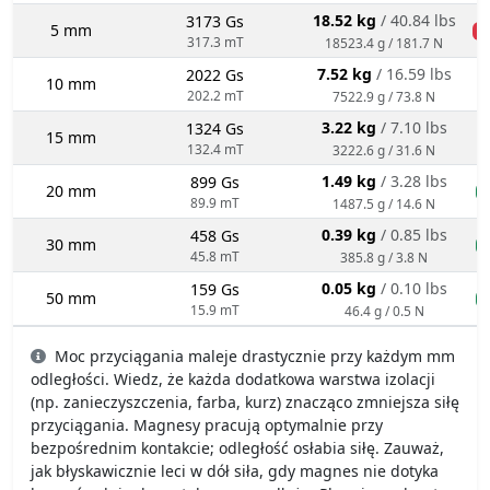
18.52 kg
/ 40.84 lbs
3173 Gs
5 mm
n
317.3 mT
18523.4 g / 181.7 N
7.52 kg
/ 16.59 lbs
2022 Gs
10 mm
202.2 mT
7522.9 g / 73.8 N
3.22 kg
/ 7.10 lbs
1324 Gs
15 mm
132.4 mT
3222.6 g / 31.6 N
1.49 kg
/ 3.28 lbs
899 Gs
20 mm
n
89.9 mT
1487.5 g / 14.6 N
0.39 kg
/ 0.85 lbs
458 Gs
30 mm
n
45.8 mT
385.8 g / 3.8 N
0.05 kg
/ 0.10 lbs
159 Gs
50 mm
n
15.9 mT
46.4 g / 0.5 N
Moc przyciągania maleje drastycznie przy każdym mm
odległości. Wiedz, że każda dodatkowa warstwa izolacji
(np. zanieczyszczenia, farba, kurz) znacząco zmniejsza siłę
przyciągania. Magnesy pracują optymalnie przy
bezpośrednim kontakcie; odległość osłabia siłę. Zauważ,
jak błyskawicznie leci w dół siła, gdy magnes nie dotyka