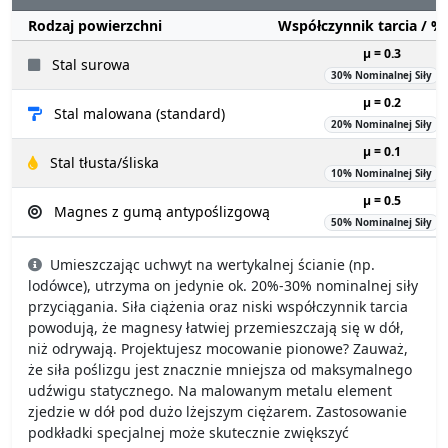
Rodzaj powierzchni
Współczynnik tarcia / 
µ = 0.3
Stal surowa
30% Nominalnej Siły
µ = 0.2
Stal malowana (standard)
20% Nominalnej Siły
µ = 0.1
Stal tłusta/śliska
10% Nominalnej Siły
µ = 0.5
Magnes z gumą antypoślizgową
50% Nominalnej Siły
Umieszczając uchwyt na wertykalnej ścianie (np.
lodówce), utrzyma on jedynie ok. 20%-30% nominalnej siły
przyciągania. Siła ciążenia oraz niski współczynnik tarcia
powodują, że magnesy łatwiej przemieszczają się w dół,
niż odrywają. Projektujesz mocowanie pionowe? Zauważ,
że siła poślizgu jest znacznie mniejsza od maksymalnego
udźwigu statycznego. Na malowanym metalu element
zjedzie w dół pod dużo lżejszym ciężarem. Zastosowanie
podkładki specjalnej może skutecznie zwiększyć