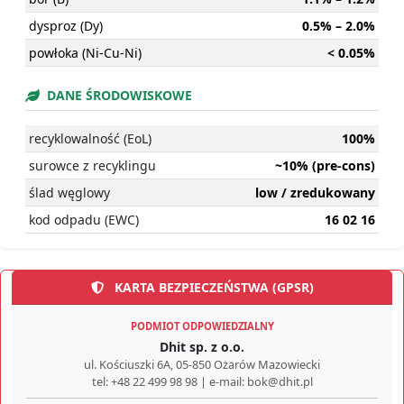
dysproz (Dy)
0.5% – 2.0%
powłoka (Ni-Cu-Ni)
< 0.05%
DANE ŚRODOWISKOWE
recyklowalność (EoL)
100%
surowce z recyklingu
~10% (pre-cons)
ślad węglowy
low / zredukowany
kod odpadu (EWC)
16 02 16
KARTA BEZPIECZEŃSTWA (GPSR)
PODMIOT ODPOWIEDZIALNY
Dhit sp. z o.o.
ul. Kościuszki 6A, 05-850 Ożarów Mazowiecki
tel: +48 22 499 98 98 | e-mail: bok@dhit.pl