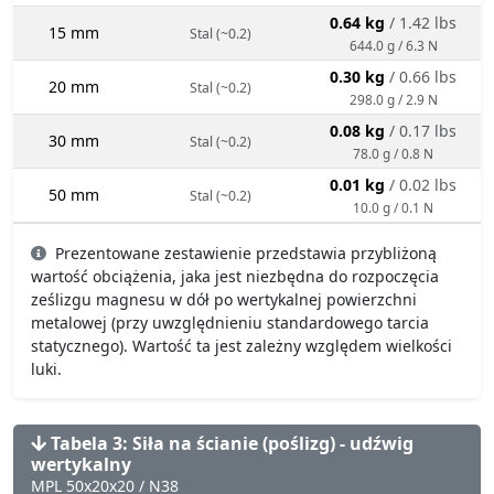
0.64 kg
/ 1.42 lbs
15 mm
Stal (~0.2)
644.0 g / 6.3 N
0.30 kg
/ 0.66 lbs
20 mm
Stal (~0.2)
298.0 g / 2.9 N
0.08 kg
/ 0.17 lbs
30 mm
Stal (~0.2)
78.0 g / 0.8 N
0.01 kg
/ 0.02 lbs
50 mm
Stal (~0.2)
10.0 g / 0.1 N
Prezentowane zestawienie przedstawia przybliżoną
wartość obciążenia, jaka jest niezbędna do rozpoczęcia
ześlizgu magnesu w dół po wertykalnej powierzchni
metalowej (przy uwzględnieniu standardowego tarcia
statycznego). Wartość ta jest zależny względem wielkości
luki.
Tabela 3: Siła na ścianie (poślizg) - udźwig
wertykalny
MPL 50x20x20 / N38