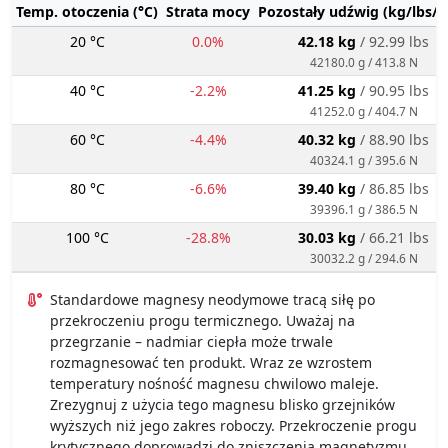
Temp. otoczenia (°C)
Strata mocy
Pozostały udźwig (kg/lbs/g
20 °C
0.0%
42.18 kg
/ 92.99 lbs
42180.0 g / 413.8 N
40 °C
-2.2%
41.25 kg
/ 90.95 lbs
41252.0 g / 404.7 N
60 °C
-4.4%
40.32 kg
/ 88.90 lbs
40324.1 g / 395.6 N
80 °C
-6.6%
39.40 kg
/ 86.85 lbs
39396.1 g / 386.5 N
100 °C
-28.8%
30.03 kg
/ 66.21 lbs
30032.2 g / 294.6 N
Standardowe magnesy neodymowe tracą siłę po
przekroczeniu progu termicznego. Uważaj na
przegrzanie – nadmiar ciepła może trwale
rozmagnesować ten produkt. Wraz ze wzrostem
temperatury nośność magnesu chwilowo maleje.
Zrezygnuj z użycia tego magnesu blisko grzejników
wyższych niż jego zakres roboczy. Przekroczenie progu
krytycznego doprowadzi do zniszczenia magnetyzmu.