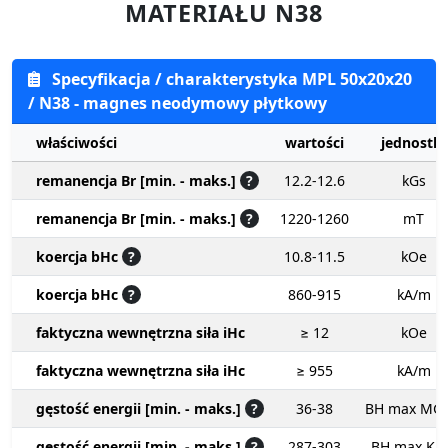
MATERIAŁU N38
Specyfikacja / charakterystyka MPL 50x20x20
/ N38 - magnes neodymowy płytkowy
właściwości
wartości
jednostki
remanencja Br [min. - maks.]
?
12.2-12.6
kGs
remanencja Br [min. - maks.]
?
1220-1260
mT
koercja bHc
?
10.8-11.5
kOe
koercja bHc
?
860-915
kA/m
faktyczna wewnętrzna siła iHc
≥ 12
kOe
faktyczna wewnętrzna siła iHc
≥ 955
kA/m
gęstość energii [min. - maks.]
?
36-38
BH max MG
gęstość energii [min. - maks.]
?
287-303
BH max KJ