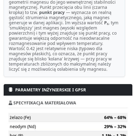
geometrii magnesu do jego wewnętrznej stabilności
magnetycznej. Punkt przecięcia obu linii (czarna
kropka) to tzw.
punkt pracy
— wyznacza on realną
gęstość strumienia magnetycznego, jaką magnes
generuje w danej aplikacji. Im wyższa wartość
P
, tym
c
'smuklejszy' jest magnes (wysoki względem
powierzchni) i tym wyżej znajduje się punkt pracy, co
gwarantuje większą odporność na nieodwracalne
rozmagnesowanie pod wpływem temperatury.
Wartość 0.42 jest relatywnie niska (typowo dla
magnesów płaskich), co oznacza, że punkt pracy
znajduje się blisko 'kolana' krzywej — przy pracy w
temperaturach zbliżonych do maksymalnej należy
liczyć się z możliwością osłabienia siły magnesu.
PARAMETRY INŻYNIERSKIE I GPSR
SPECYFIKACJA MATERIAŁOWA
żelazo (Fe)
64% – 68%
neodym (Nd)
29% – 32%
bor (B)
1.1% – 1.2%