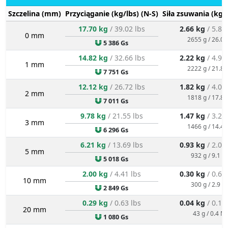
Szczelina (mm)
Przyciąganie (kg/lbs) (N-S)
Siła zsuwania (kg/
17.70 kg
/ 39.02 lbs
2.66 kg
/ 5.85
0 mm
2655 g / 26.0 
5 386 Gs
14.82 kg
/ 32.66 lbs
2.22 kg
/ 4.90
1 mm
2222 g / 21.8 
7 751 Gs
12.12 kg
/ 26.72 lbs
1.82 kg
/ 4.01
2 mm
1818 g / 17.8 
7 011 Gs
9.78 kg
/ 21.55 lbs
1.47 kg
/ 3.23
3 mm
1466 g / 14.4 
6 296 Gs
6.21 kg
/ 13.69 lbs
0.93 kg
/ 2.05
5 mm
932 g / 9.1 N
5 018 Gs
2.00 kg
/ 4.41 lbs
0.30 kg
/ 0.66
10 mm
300 g / 2.9 N
2 849 Gs
0.29 kg
/ 0.63 lbs
0.04 kg
/ 0.10
20 mm
43 g / 0.4 N
1 080 Gs