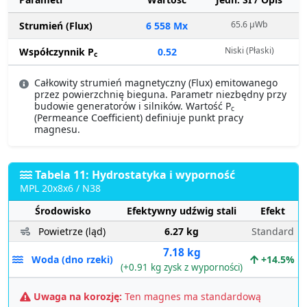
65.6 µWb
Strumień (Flux)
6 558 Mx
Niski (Płaski)
Współczynnik P
0.52
c
Całkowity strumień magnetyczny (Flux) emitowanego
przez powierzchnię bieguna. Parametr niezbędny przy
budowie generatorów i silników. Wartość P
c
(Permeance Coefficient) definiuje punkt pracy
magnesu.
Tabela 11: Hydrostatyka i wyporność
MPL 20x8x6 / N38
Środowisko
Efektywny udźwig stali
Efekt
Powietrze (ląd)
6.27 kg
Standard
7.18 kg
Woda (dno rzeki)
+14.5%
(+0.91 kg zysk z wyporności)
Uwaga na korozję:
Ten magnes ma standardową