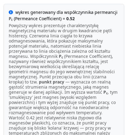
wykres generowany dla współczynnika permeancji
P
(Permeance Coefficient) =
0.52
c
Powyższy wykres prezentuje charakterystykę
magnetyczną materiału w drugim kwadrancie pętli
histerezy. Czerwona linia ciągła to krzywa
odmagnesowania, która pokazuje maksymalny
potencjał materiału, natomiast niebieska linia
przerywana to linia obciążenia zależna od kształtu
magnesu. Współczynnik
P
(Permeance Coefficient),
c
nazywany również współczynnikiem kształtu, jest
bezwymiarową wielkością określającą relację
geometrii magnesu do jego wewnętrznej stabilności
magnetycznej. Punkt przecięcia obu linii (czarna
kropka) to tzw.
punkt pracy
— wyznacza on realną
gęstość strumienia magnetycznego, jaką magnes
generuje w danej aplikacji. Im wyższa wartość
P
, tym
c
'smuklejszy' jest magnes (wysoki względem
powierzchni) i tym wyżej znajduje się punkt pracy, co
gwarantuje większą odporność na nieodwracalne
rozmagnesowanie pod wpływem temperatury.
Wartość 0.42 jest relatywnie niska (typowo dla
magnesów płaskich), co oznacza, że punkt pracy
znajduje się blisko 'kolana' krzywej — przy pracy w
temperaturach zbliżonych do maksymalnej należy