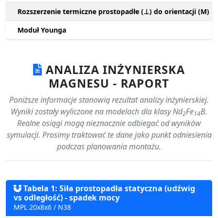
Rozszerzenie termiczne prostopadłe (⊥) do orientacji (M)
Moduł Younga
ANALIZA INŻYNIERSKA
MAGNESU - RAPORT
Poniższe informacje stanowią rezultat analizy inżynierskiej.
Wyniki zostały wyliczone na modelach dla klasy Nd
Fe
B.
2
14
Realne osiągi mogą nieznacznie odbiegać od wyników
symulacji. Prosimy traktować te dane jako punkt odniesienia
podczas planowania montażu.
Tabela 1: Siła prostopadła statyczna (udźwig
vs odległość) - spadek mocy
MPL 20x8x6 / N38