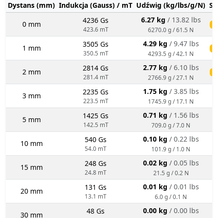
Dystans (mm)
Indukcja (Gauss) / mT
Udźwig (kg/lbs/g/N)
St
6.27 kg
/ 13.82 lbs
4236 Gs
0 mm
ś
423.6 mT
6270.0 g / 61.5 N
4.29 kg
/ 9.47 lbs
3505 Gs
1 mm
ś
350.5 mT
4293.5 g / 42.1 N
2.77 kg
/ 6.10 lbs
2814 Gs
2 mm
ś
281.4 mT
2766.9 g / 27.1 N
1.75 kg
/ 3.85 lbs
2235 Gs
3 mm
223.5 mT
1745.9 g / 17.1 N
0.71 kg
/ 1.56 lbs
1425 Gs
5 mm
142.5 mT
709.0 g / 7.0 N
0.10 kg
/ 0.22 lbs
540 Gs
10 mm
54.0 mT
101.9 g / 1.0 N
0.02 kg
/ 0.05 lbs
248 Gs
15 mm
24.8 mT
21.5 g / 0.2 N
0.01 kg
/ 0.01 lbs
131 Gs
20 mm
13.1 mT
6.0 g / 0.1 N
0.00 kg
/ 0.00 lbs
48 Gs
30 mm