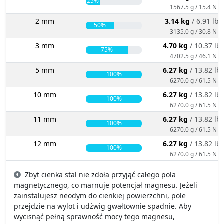
25%
1567.5 g / 15.4 N
2 mm
3.14 kg
/ 6.91 lbs
50%
3135.0 g / 30.8 N
3 mm
4.70 kg
/ 10.37 lb
75%
4702.5 g / 46.1 N
5 mm
6.27 kg
/ 13.82 lb
100%
6270.0 g / 61.5 N
10 mm
6.27 kg
/ 13.82 lb
100%
6270.0 g / 61.5 N
11 mm
6.27 kg
/ 13.82 lb
100%
6270.0 g / 61.5 N
12 mm
6.27 kg
/ 13.82 lb
100%
6270.0 g / 61.5 N
Zbyt cienka stal nie zdoła przyjąć całego pola
magnetycznego, co marnuje potencjał magnesu. Jeżeli
zainstalujesz neodym do cienkiej powierzchni, pole
przejdzie na wylot i udźwig gwałtownie spadnie. Aby
wycisnąć pełną sprawność mocy tego magnesu,