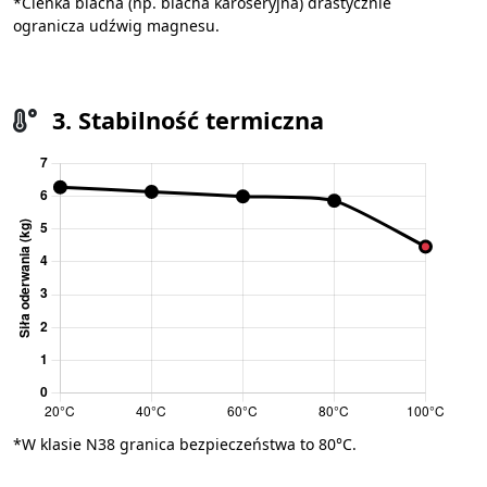
*Cienka blacha (np. blacha karoseryjna) drastycznie
ogranicza udźwig magnesu.
3. Stabilność termiczna
*W klasie N38 granica bezpieczeństwa to 80°C.