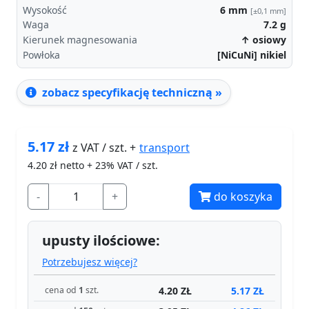
Wysokość
6
mm
[±0,1 mm]
Waga
7.2
g
Kierunek magnesowania
↑ osiowy
Powłoka
[NiCuNi] nikiel
zobacz specyfikację techniczną »
5.17
zł
transport
z VAT / szt. +
4.20
zł netto + 23% VAT / szt.
-
+
do koszyka
upusty ilościowe:
Potrzebujesz więcej?
4.20 ZŁ
5.17 ZŁ
cena od
1
szt.