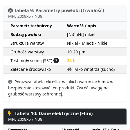
Tabela 9: Parametry powłoki (trwałość)
MPL 20x8x6 / N38
Parametr techniczny
Wartość / opis
Rodzaj powłoki
[NiCuNi] nikiel
Struktura warstw
Nikiel - Miedź - Nikiel
Grubość warstwy
10-20 µm
Test mgły solnej (SST)
?
24 h
Zalecane środowisko
Tylko wnętrza (sucho)
Poniższa tabela określa, w jakich warunkach można
bezpiecznie stosować ten produkt. Zwróć uwagę na
grubość warstwy ochronnej.
Tabela 10: Dane elektryczne (Flux)
MPL 20x8x6 / N38
Parametr
Wartość
Jedn. SI / Opis