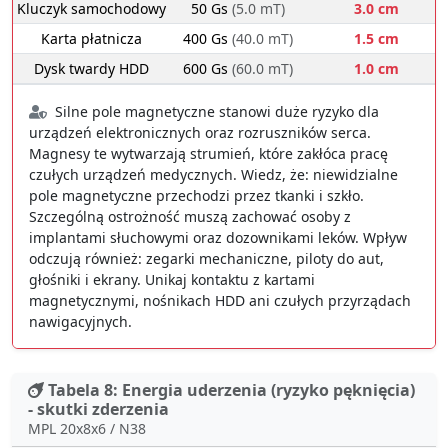
Kluczyk samochodowy
50 Gs
(5.0 mT)
3.0 cm
Karta płatnicza
400 Gs
(40.0 mT)
1.5 cm
Dysk twardy HDD
600 Gs
(60.0 mT)
1.0 cm
Silne pole magnetyczne stanowi duże ryzyko dla
urządzeń elektronicznych oraz rozruszników serca.
Magnesy te wytwarzają strumień, które zakłóca pracę
czułych urządzeń medycznych. Wiedz, że: niewidzialne
pole magnetyczne przechodzi przez tkanki i szkło.
Szczególną ostrożność muszą zachować osoby z
implantami słuchowymi oraz dozownikami leków. Wpływ
odczują również: zegarki mechaniczne, piloty do aut,
głośniki i ekrany. Unikaj kontaktu z kartami
magnetycznymi, nośnikach HDD ani czułych przyrządach
nawigacyjnych.
Tabela 8: Energia uderzenia (ryzyko pęknięcia)
- skutki zderzenia
MPL 20x8x6 / N38