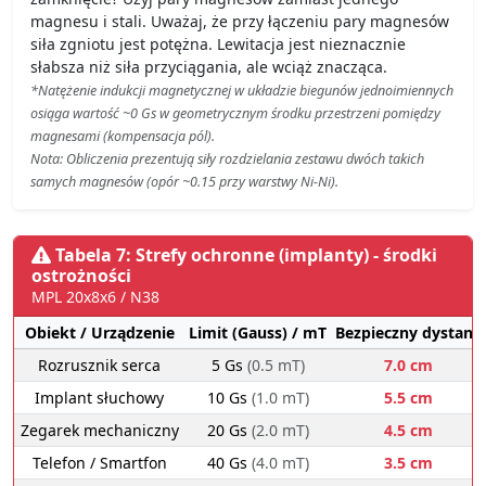
magnesu i stali. Uważaj, że przy łączeniu pary magnesów
siła zgniotu jest potężna. Lewitacja jest nieznacznie
słabsza niż siła przyciągania, ale wciąż znacząca.
*Natężenie indukcji magnetycznej w układzie biegunów jednoimiennych
osiąga wartość ~0 Gs w geometrycznym środku przestrzeni pomiędzy
magnesami (kompensacja pól).
Nota: Obliczenia prezentują siły rozdzielania zestawu dwóch takich
samych magnesów (opór ~0.15 przy warstwy Ni-Ni).
Tabela 7: Strefy ochronne (implanty) - środki
ostrożności
MPL 20x8x6 / N38
Obiekt / Urządzenie
Limit (Gauss) / mT
Bezpieczny dystans
Rozrusznik serca
5 Gs
(0.5 mT)
7.0 cm
Implant słuchowy
10 Gs
(1.0 mT)
5.5 cm
Zegarek mechaniczny
20 Gs
(2.0 mT)
4.5 cm
Telefon / Smartfon
40 Gs
(4.0 mT)
3.5 cm