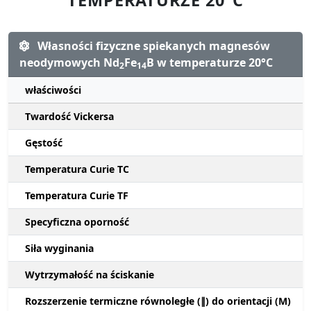
Własności fizyczne spiekanych magnesów
neodymowych Nd
Fe
B w temperaturze 20°C
2
14
właściwości
Twardość Vickersa
Gęstość
Temperatura Curie TC
Temperatura Curie TF
Specyficzna oporność
Siła wyginania
Wytrzymałość na ściskanie
Rozszerzenie termiczne równoległe (∥) do orientacji (M)