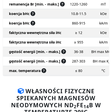
remanencja Br [min. - maks.]
?
1220-1260
mT
koercja bHc
?
10.8-11.5
kOe
koercja bHc
?
860-915
kA/m
faktyczna wewnętrzna siła iHc
≥ 12
kOe
faktyczna wewnętrzna siła iHc
≥ 955
kA/m
gęstość energii [min. - maks.]
?
36-38
BH max MG
gęstość energii [min. - maks.]
?
287-303
BH max KJ
max. temperatura
?
≤ 80
°C
WŁASNOŚCI FIZYCZNE
SPIEKANYCH MAGNESÓW
NEODYMOWYCH ND
FE
B W
2
14
TEMPERATURZE 20°C