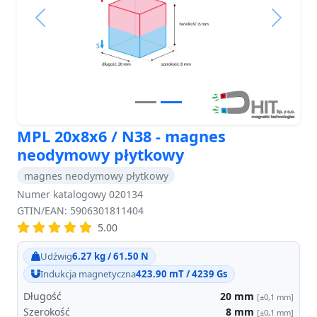
Previous
Next
MPL 20x8x6 / N38 - magnes
neodymowy płytkowy
magnes neodymowy płytkowy
Numer katalogowy 020134
GTIN/EAN: 5906301811404
5.00
Udźwig
6.27 kg / 61.50 N
Indukcja magnetyczna
423.90 mT / 4239 Gs
Długość
20
mm
[±0,1 mm]
Szerokość
8
mm
[±0,1 mm]