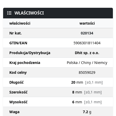
WŁAŚCIWOŚCI
właściwości
wartości
Nr kat.
020134
GTIN/EAN
5906301811404
Produkcja/Dystrybucja
Dhit sp. z o.o.
Kraj pochodzenia
Polska / Chiny / Niemcy
Kod celny
85059029
Długość
20
mm
[±0,1 mm]
Szerokość
8
mm
[±0,1 mm]
Wysokość
6
mm
[±0,1 mm]
Waga
7.2
g