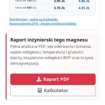
3.95 ZŁ
4.86 ZŁ
cena od
150
szt.
3.70 ZŁ
4.55 ZŁ
cena od
600
szt.
Ślad Węglowy – wpływ na środowisko
Rozporządzenie GPSR – bezpieczeństwo produktów
Raport inżynierski tego magnesu
Pełna analiza w PDF: siła oderwania i ścinania,
wpływ odległości, temperatury i grubości
blachy, bezpieczne odległości BHP oraz krzywa
demagnetyzacji.
Raport PDF
Kalkulator