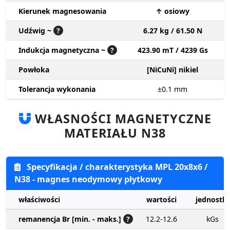
Kierunek magnesowania
↑ osiowy
Udźwig ~
?
6.27 kg / 61.50 N
Indukcja magnetyczna ~
?
423.90 mT / 4239 Gs
Powłoka
[NiCuNi] nikiel
Tolerancja wykonania
±0.1
mm
WŁASNOŚCI MAGNETYCZNE
MATERIAŁU N38
Specyfikacja / charakterystyka MPL 20x8x6 /
N38 - magnes neodymowy płytkowy
właściwości
wartości
jednostki
remanencja Br [min. - maks.]
?
12.2-12.6
kGs