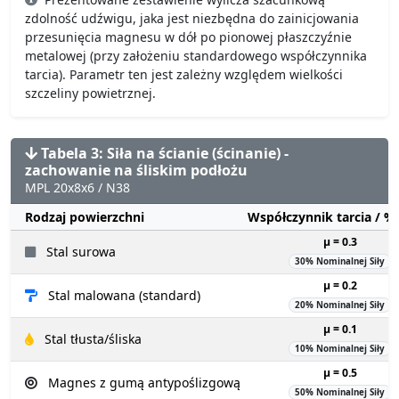
zdolność udźwigu, jaka jest niezbędna do zainicjowania
przesunięcia magnesu w dół po pionowej płaszczyźnie
metalowej (przy założeniu standardowego współczynnika
tarcia). Parametr ten jest zależny względem wielkości
szczeliny powietrznej.
Tabela 3: Siła na ścianie (ścinanie) -
zachowanie na śliskim podłożu
MPL 20x8x6 / N38
Rodzaj powierzchni
Współczynnik tarcia / 
µ = 0.3
Stal surowa
30% Nominalnej Siły
µ = 0.2
Stal malowana (standard)
20% Nominalnej Siły
µ = 0.1
Stal tłusta/śliska
10% Nominalnej Siły
µ = 0.5
Magnes z gumą antypoślizgową
50% Nominalnej Siły