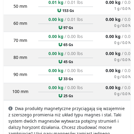
0.01 kg
/ 0.01 lbs
0.00 kg
/ 0.00
50 mm
1 g / 0.0 N
153 Gs
0.00 kg
/ 0.01 lbs
0.00 kg
/ 0.00
60 mm
0 g / 0.0 N
97 Gs
0.00 kg
/ 0.00 lbs
0.00 kg
/ 0.00
70 mm
0 g / 0.0 N
65 Gs
0.00 kg
/ 0.00 lbs
0.00 kg
/ 0.00
80 mm
0 g / 0.0 N
45 Gs
0.00 kg
/ 0.00 lbs
0.00 kg
/ 0.00
90 mm
0 g / 0.0 N
33 Gs
0.00 kg
/ 0.00 lbs
0.00 kg
/ 0.00
100 mm
0 g / 0.0 N
25 Gs
Dwa produkty magnetyczne przyciągają się wzajemnie
z szerszego promienia niż układ typu magnes i stal. Taki
system dwóch magnesów wytwarza potężny strumień i
dalszy horyzont działania. Chcesz zbudować mocne
zamknięcie? Użyj pary magnesów zamiast jednego