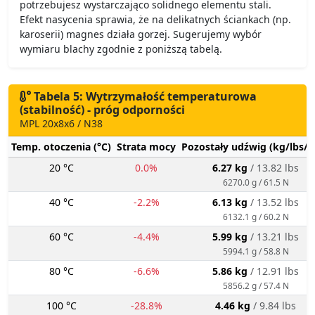
potrzebujesz wystarczająco solidnego elementu stali.
Efekt nasycenia sprawia, że na delikatnych ściankach (np.
karoserii) magnes działa gorzej. Sugerujemy wybór
wymiaru blachy zgodnie z poniższą tabelą.
Tabela 5: Wytrzymałość temperaturowa
(stabilność) - próg odporności
MPL 20x8x6 / N38
Temp. otoczenia (°C)
Strata mocy
Pozostały udźwig (kg/lbs/g
20 °C
0.0%
6.27 kg
/ 13.82 lbs
6270.0 g / 61.5 N
40 °C
-2.2%
6.13 kg
/ 13.52 lbs
6132.1 g / 60.2 N
60 °C
-4.4%
5.99 kg
/ 13.21 lbs
5994.1 g / 58.8 N
80 °C
-6.6%
5.86 kg
/ 12.91 lbs
5856.2 g / 57.4 N
100 °C
-28.8%
4.46 kg
/ 9.84 lbs