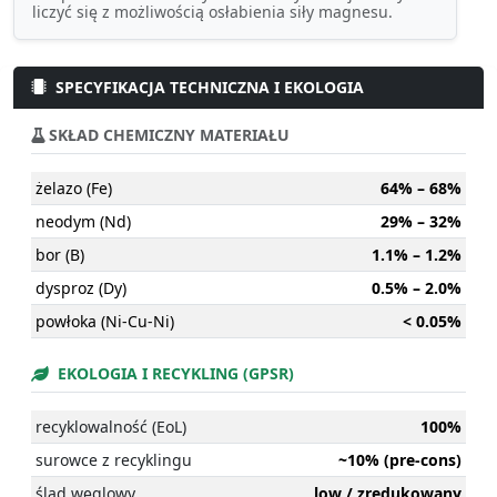
liczyć się z możliwością osłabienia siły magnesu.
SPECYFIKACJA TECHNICZNA I EKOLOGIA
SKŁAD CHEMICZNY MATERIAŁU
żelazo (Fe)
64% – 68%
neodym (Nd)
29% – 32%
bor (B)
1.1% – 1.2%
dysproz (Dy)
0.5% – 2.0%
powłoka (Ni-Cu-Ni)
< 0.05%
EKOLOGIA I RECYKLING (GPSR)
recyklowalność (EoL)
100%
surowce z recyklingu
~10% (pre-cons)
ślad węglowy
low / zredukowany