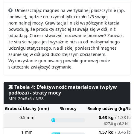
Umieszczając magnes na wertykalnej płaszczyźnie (np.
lodówce), będzie on trzymał tylko około 1/5 swojej
nominalnej mocy. Grawitacja i niski współczynnik tarcia
powodują, że produkty szybciej zsuwają się w dół, niż
odpadają. Chcesz stworzyć mocowanie pionowe? Zauważ,
że siła ścinająca jest wyraźnie niższa od maksymalnego
udźwigu statycznego. Na śliskiej powierzchni magnes
zsunie się w dół pod dużo lżejszym obciążeniem.
Wykorzystanie gumowanej powłoki gumowej może
skutecznie zwiększyć trzymanie.
Tabela 4: Efektywność materiałowa (wpływ
podłoża) - straty mocy
MPL 20x8x6 / N38
Grubość blachy (mm)
% mocy
Realny udźwig (kg/lbs
0.5 mm
0.63 kg
/ 1.38 lbs
10%
627.0 g / 6.2 N
1 mm
1.57 kg
/ 3.46 lbs