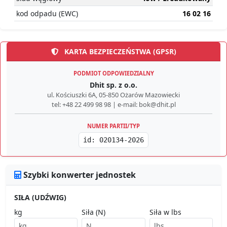
kod odpadu (EWC)
16 02 16
KARTA BEZPIECZEŃSTWA (GPSR)
PODMIOT ODPOWIEDZIALNY
Dhit sp. z o.o.
ul. Kościuszki 6A, 05-850 Ożarów Mazowiecki
tel: +48 22 499 98 98 | e-mail: bok@dhit.pl
NUMER PARTII/TYP
id: 020134-2026
Szybki konwerter jednostek
SIŁA (UDŹWIG)
kg
Siła (N)
Siła w lbs