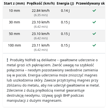
Start z (mm)
Prędkość (km/h)
Energia (J)
Przewidywany sku
10 mm
22.84 km/h
0.14 J
(6.35 m/s)
30 mm
23.10 km/h
0.15 J
(6.42 m/s)
50 mm
23.10 km/h
0.15 J
(6.42 m/s)
100 mm
23.11 km/h
0.15 J
(6.42 m/s)
Produkty NdFeB są delikatne – gwałtowne uderzenie o
metal grozi ich pęknięciem. Zwróć uwagę na szybkość
połączenia – neodym pozostawiony swobodnie zamienia
się w pocisk. Energia uderzenia może zniszczyć magnes
lub uszkodzenia skóry. Zawsze przytrzymuj magnes przy
zbliżaniu do metalu, aby nie uderzył gwałtownie w metal.
Zderzenie z dużą prędkością niemal gwarantuje
destrukcję neodymu. Używaj gogli BHP podczas
manipulacji z dużymi magnesami.