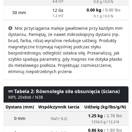
4.8 mT
0.8 g / 0.0 N
0.00 kg
/ 0.00 lbs
12 Gs
50 mm
1.2 mT
0.1 g / 0.0 N
Moc przyciągania maleje gwałtownie przy każdym mm
dystansu. Pamiętaj, że nawet mikroskopijny dystans (np.
brud, farba, rdza) wyraźnie redukuje udźwig. Produkty
magnetyczne trzymają najsilniej podczas styku
bezpośredniego; odległość osłabia siłę. Przeanalizuj, jak
szybko spadają parametry, gdy magnes nie dotyka płasko
do metalowego podłoża. Projektując rozmieszczenie,
eliminuj niepotrzebnych przerw.
Tabela 2: Równoległa siła obsunięcia (ściana)
MPL 20x8x6 / N38
Dystans (mm)
Współczynnik tarcia
Udźwig (kg/lbs/g/N)
1.25 kg
/ 2.76 lbs
0 mm
Stal (~0.2)
1254.0 g / 12.3 N
0.86 kg
/ 1.89 lbs