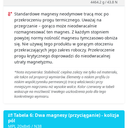
4464.2 g / 43.8 N
Standardowe magnesy neodymowe tracą moc po
przekroczeniu progu termicznego. Uważaj na
przegrzanie – gorąco może nieodwracalnie
rozmagnesować ten magnes. Z każdym stopniem
powyżej normy nośność magnesu tymczasowo obniża
się. Nie używaj tego produktu w gorącym otoczeniu
przekraczających jego zakres roboczy. Przekroczenie
progu krytycznego doprowadzi do nieodwracalnej
utraty magnetyzmu.
*Nota inżynierska: Stabilność cieplna zależy nie tylko od materiału,
ale także od proporcji wymiarów. Elementy o niskim profilu (o
niskim współczynniku permeancji) tracą właściwości przy
mniejszym nagrzaniu niż wysokie walce. Kolor czerwony w tabeli
wskazuje na możliwość trwałego uszkodzenia pola dla tego
konkretnego wymiaru.
Tabela 6: Dwa magnesy (przyciąganie) - kolizja
pól
MPL 20x8x6 / N38