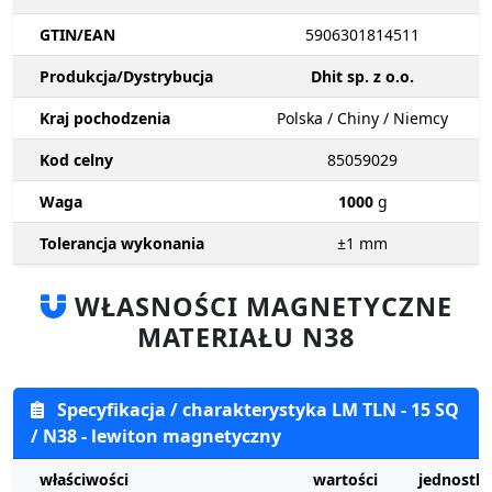
GTIN/EAN
5906301814511
Produkcja/Dystrybucja
Dhit sp. z o.o.
Kraj pochodzenia
Polska / Chiny / Niemcy
Kod celny
85059029
Waga
1000
g
Tolerancja wykonania
±1
mm
WŁASNOŚCI MAGNETYCZNE
MATERIAŁU N38
Specyfikacja / charakterystyka LM TLN - 15 SQ
/ N38 - lewiton magnetyczny
właściwości
wartości
jednostki