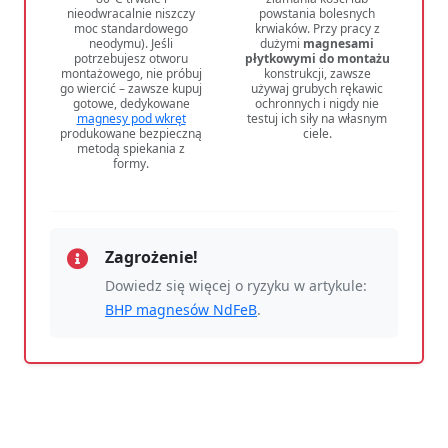
nieodwracalnie niszczy
powstania bolesnych
moc standardowego
krwiaków. Przy pracy z
neodymu). Jeśli
dużymi
magnesami
potrzebujesz otworu
płytkowymi do montażu
montażowego, nie próbuj
konstrukcji, zawsze
go wiercić – zawsze kupuj
używaj grubych rękawic
gotowe, dedykowane
ochronnych i nigdy nie
magnesy pod wkręt
testuj ich siły na własnym
produkowane bezpieczną
ciele.
metodą spiekania z
formy.
Zagrożenie!
Dowiedz się więcej o ryzyku w artykule:
BHP magnesów NdFeB
.