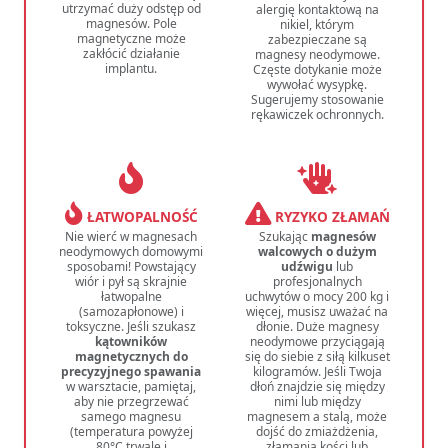
utrzymać duży odstęp od
alergię kontaktową na
magnesów. Pole
nikiel, którym
magnetyczne może
zabezpieczane są
zakłócić działanie
magnesy neodymowe.
implantu.
Częste dotykanie może
wywołać wysypkę.
Sugerujemy stosowanie
rękawiczek ochronnych.
ŁATWOPALNOŚĆ
RYZYKO ZŁAMAŃ
Nie wierć w magnesach
Szukając
magnesów
neodymowych domowymi
walcowych o dużym
sposobami! Powstający
udźwigu
lub
wiór i pył są skrajnie
profesjonalnych
łatwopalne
uchwytów o mocy 200 kg i
(samozapłonowe) i
więcej, musisz uważać na
toksyczne. Jeśli szukasz
dłonie. Duże magnesy
kątowników
neodymowe przyciągają
magnetycznych do
się do siebie z siłą kilkuset
precyzyjnego spawania
kilogramów. Jeśli Twoja
w warsztacie, pamiętaj,
dłoń znajdzie się między
aby nie przegrzewać
nimi lub między
samego magnesu
magnesem a stalą, może
(temperatura powyżej
dojść do zmiażdżenia,
80°C trwale i
złamania kości lub