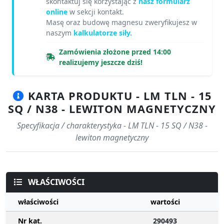
skontaktuj się korzystając z
nasz formularz
online
w sekcji kontakt.
Masę oraz budowę magnesu zweryfikujesz w
naszym
kalkulatorze siły.
Zamówienia złożone przed 14:00
realizujemy jeszcze dziś!
KARTA PRODUKTU - LM TLN - 15
SQ / N38 - LEWITON MAGNETYCZNY
Specyfikacja / charakterystyka - LM TLN - 15 SQ / N38 -
lewiton magnetyczny
WŁAŚCIWOŚCI
właściwości
wartości
Nr kat.
290493