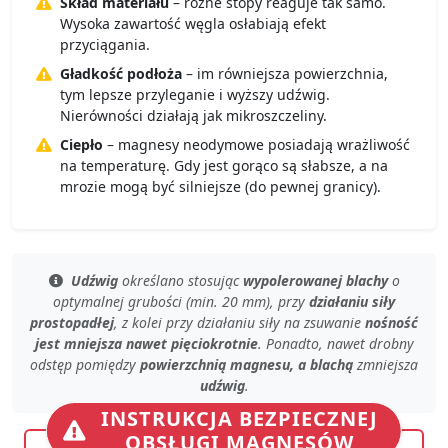
Skład materiału
– różne stopy reaguje tak samo.
Wysoka zawartość węgla osłabiają efekt
przyciągania.
Gładkość podłoża
– im równiejsza powierzchnia,
tym lepsze przyleganie i wyższy udźwig.
Nierówności działają jak mikroszczeliny.
Ciepło
– magnesy neodymowe posiadają wrażliwość
na temperaturę. Gdy jest gorąco są słabsze, a na
mrozie mogą być silniejsze (do pewnej granicy).
Udźwig
określano stosując
wypolerowanej blachy
o
optymalnej grubości (min. 20 mm)
, przy
działaniu siły
prostopadłej
, z kolei przy
działaniu siły na zsuwanie
nośność
jest mniejsza nawet pięciokrotnie
. Ponadto, nawet
drobny
odstęp
pomiędzy
powierzchnią magnesu, a blachą
zmniejsza
udźwig
.
INSTRUKCJA BEZPIECZNEJ
OBSŁUGI MAGNESÓW