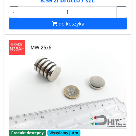
8.39 zł brutto / szt.
-
+
do koszyka
Produkt dostępny
Wysyłamy jutro