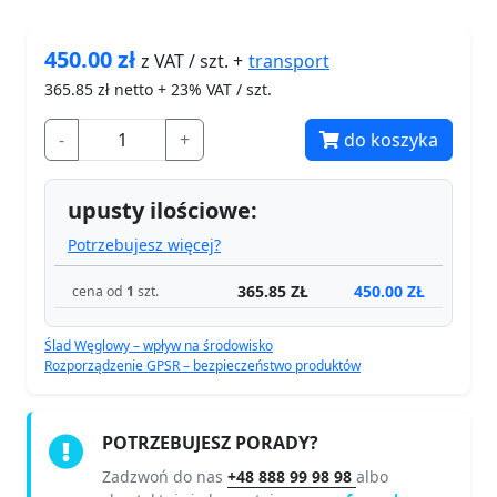
450.00
zł
transport
z VAT / szt. +
365.85
zł netto + 23% VAT / szt.
-
+
do koszyka
upusty ilościowe:
Potrzebujesz więcej?
365.85 ZŁ
450.00 ZŁ
cena od
1
szt.
Ślad Węglowy – wpływ na środowisko
Rozporządzenie GPSR – bezpieczeństwo produktów
POTRZEBUJESZ PORADY?
Zadzwoń do nas
+48 888 99 98 98
albo