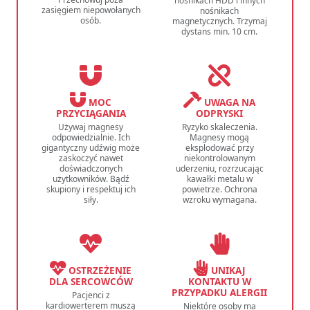
nośnikach HDD i innych
zasięgiem niepowołanych
nośnikach
osób.
magnetycznych. Trzymaj
dystans min. 10 cm.
MOC
UWAGA NA
PRZYCIĄGANIA
ODPRYSKI
Używaj magnesy
Ryzyko skaleczenia.
odpowiedzialnie. Ich
Magnesy mogą
gigantyczny udźwig może
eksplodować przy
zaskoczyć nawet
niekontrolowanym
doświadczonych
uderzeniu, rozrzucając
użytkowników. Bądź
kawałki metalu w
skupiony i respektuj ich
powietrze. Ochrona
siły.
wzroku wymagana.
OSTRZEŻENIE
UNIKAJ
DLA SERCOWCÓW
KONTAKTU W
PRZYPADKU ALERGII
Pacjenci z
kardiowerterem muszą
Niektóre osoby ma