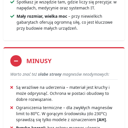
Spotkasz je wszędzie tam, gdzie liczy się precyzja: w
napędach, medycynie oraz systemach IT.
Mały rozmiar, wielka moc
– przy niewielkich
gabarytach oferują ogromną siłę, co jest kluczowe
przy budowie małych urządzeń.
MINUSY
Warto znać też
słabe strony
magnesów neodymowych:
Są wrażliwe na uderzenia – materiał jest kruchy i
może odprysnąć. Ochrona w postaci obudowy to
dobre rozwiązanie.
Ograniczenia termiczne – dla zwykłych magnesów
limit to 80°C. W gorącym środowisku (do 230°C)
sprawdzą się tylko modele z oznaczeniem
[AH]
.
Ryzyko korozji
: bez osłony magnes ulegnie