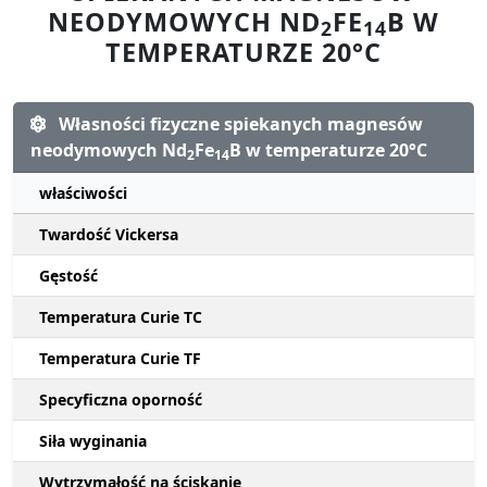
NEODYMOWYCH ND
FE
B W
2
14
TEMPERATURZE 20°C
Własności fizyczne spiekanych magnesów
neodymowych Nd
Fe
B w temperaturze 20°C
2
14
właściwości
Twardość Vickersa
Gęstość
Temperatura Curie TC
Temperatura Curie TF
Specyficzna oporność
Siła wyginania
Wytrzymałość na ściskanie