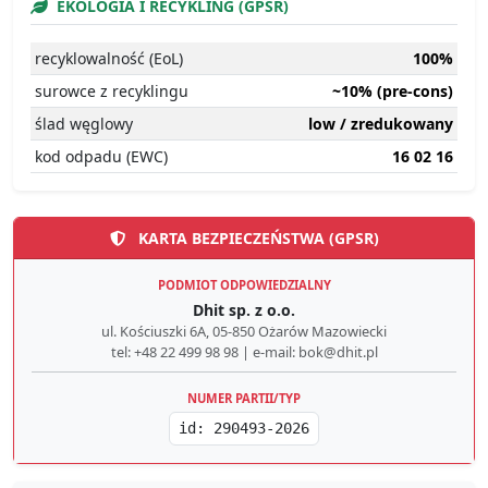
EKOLOGIA I RECYKLING (GPSR)
recyklowalność (EoL)
100%
surowce z recyklingu
~10% (pre-cons)
ślad węglowy
low / zredukowany
kod odpadu (EWC)
16 02 16
KARTA BEZPIECZEŃSTWA (GPSR)
PODMIOT ODPOWIEDZIALNY
Dhit sp. z o.o.
ul. Kościuszki 6A, 05-850 Ożarów Mazowiecki
tel: +48 22 499 98 98 | e-mail: bok@dhit.pl
NUMER PARTII/TYP
id: 290493-2026