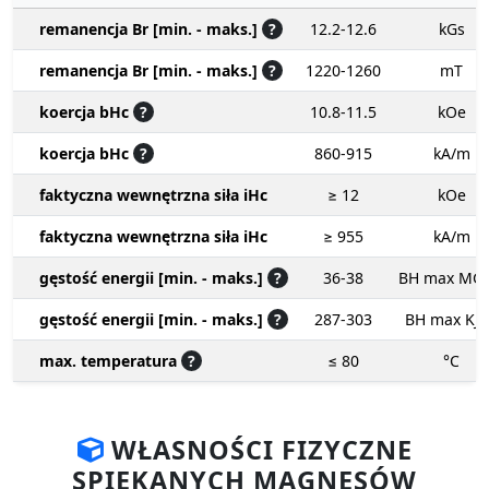
remanencja Br [min. - maks.]
?
12.2-12.6
kGs
remanencja Br [min. - maks.]
?
1220-1260
mT
koercja bHc
?
10.8-11.5
kOe
koercja bHc
?
860-915
kA/m
faktyczna wewnętrzna siła iHc
≥ 12
kOe
faktyczna wewnętrzna siła iHc
≥ 955
kA/m
gęstość energii [min. - maks.]
?
36-38
BH max MG
gęstość energii [min. - maks.]
?
287-303
BH max KJ
max. temperatura
?
≤ 80
°C
WŁASNOŚCI FIZYCZNE
SPIEKANYCH MAGNESÓW