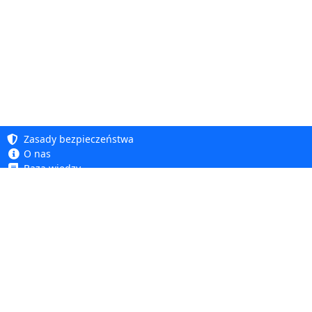
Zasady bezpieczeństwa
O nas
Baza wiedzy
Polityka prywatności
Copyright 2005 - 2026
Polityka cookie
Dhit sp. z o. o.
Dostępność
Regulamin
Reklamacje i zwroty
Dhit sp. z o.o.
ul. Kościuszki 6A, 05-850 Ożarów Mazowiecki
tel.
+48 22 499 98 98