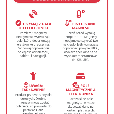
TRZYMAJ Z DALA
PRZEGRZANIE
OD ELEKTRONIKI
MAGNESU
Pamiętaj: magnesy
Chroń przed wysoką
neodymowe wytwarzają
temperaturą. Magnesy
pole, które dezorientują
neodymowe są wrażliwe
elektronikę precyzyjną.
na ciepło. Jeśli wymagasz
Zachowaj odpowiednią
odporności powyżej 80°C,
odległość od telefonu,
wybierz specjalne serie
tabletu i nawigacji.
wysokotemperaturowe
(H, SH, UH).
UWAGA:
POLE
ZADŁAWIENIE
MAGNETYCZNE A
ELEKTRONIKA
Produkt przeznaczony dla
dorosłych. Drobne
Bardzo silne pole
magnesy mogą zostać
magnetyczne może
połknięte, co prowadzi do
skasować dane na
perforacji jelit.
kartach płatniczych,
Przechowuj poza