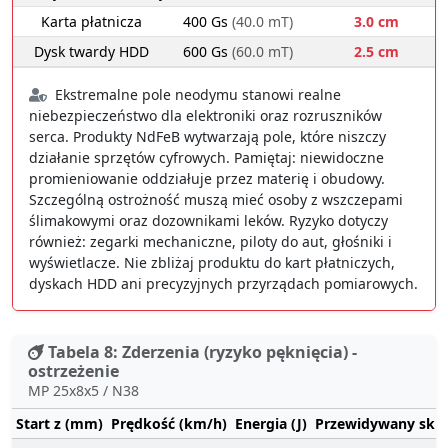
Karta płatnicza
400 Gs
(40.0 mT)
3.0 cm
Dysk twardy HDD
600 Gs
(60.0 mT)
2.5 cm
Ekstremalne pole neodymu stanowi realne
niebezpieczeństwo dla elektroniki oraz rozruszników
serca. Produkty NdFeB wytwarzają pole, które niszczy
działanie sprzętów cyfrowych. Pamiętaj: niewidoczne
promieniowanie oddziałuje przez materię i obudowy.
Szczególną ostrożność muszą mieć osoby z wszczepami
ślimakowymi oraz dozownikami leków. Ryzyko dotyczy
również: zegarki mechaniczne, piloty do aut, głośniki i
wyświetlacze. Nie zbliżaj produktu do kart płatniczych,
dyskach HDD ani precyzyjnych przyrządach pomiarowych.
Tabela 8: Zderzenia (ryzyko pęknięcia) -
ostrzeżenie
MP 25x8x5 / N38
Start z (mm)
Prędkość (km/h)
Energia (J)
Przewidywany sku