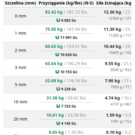
Szczelina (mm)
Przyciąganie (kg/lbs) (N-S)
Siła ścinająca (kg/
82.42 kg
/ 181.72 lbs
12.36 kg
/ 27.2
0 mm
12364 g / 121.3
6 082 Gs
75.95 kg
/ 167.44 lbs
11.39 kg
/ 25.1
1 mm
11392 g / 111.8
11 091 Gs
69.63 kg
/ 153.51 lbs
10.44 kg
/ 23.0
2 mm
10445 g / 102.5
10 620 Gs
63.64 kg
/ 140.29 lbs
9.55 kg
/ 21.04
3 mm
9545 g / 93.6 
10 153 Gs
52.69 kg
/ 116.16 lbs
7.90 kg
/ 17.42
5 mm
7903 g / 77.5 
9 238 Gs
31.58 kg
/ 69.62 lbs
4.74 kg
/ 10.44
10 mm
4737 g / 46.5 
7 152 Gs
10.61 kg
/ 23.39 lbs
1.59 kg
/ 3.51
20 mm
1591 g / 15.6 
4 145 Gs
0.65 kg
/ 1.43 lbs
0.10 kg
/ 0.21