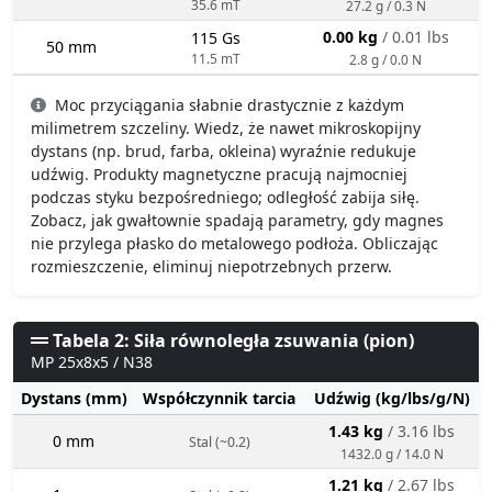
35.6 mT
27.2 g / 0.3 N
0.00 kg
/ 0.01 lbs
115 Gs
50 mm
11.5 mT
2.8 g / 0.0 N
Moc przyciągania słabnie drastycznie z każdym
milimetrem szczeliny. Wiedz, że nawet mikroskopijny
dystans (np. brud, farba, okleina) wyraźnie redukuje
udźwig. Produkty magnetyczne pracują najmocniej
podczas styku bezpośredniego; odległość zabija siłę.
Zobacz, jak gwałtownie spadają parametry, gdy magnes
nie przylega płasko do metalowego podłoża. Obliczając
rozmieszczenie, eliminuj niepotrzebnych przerw.
Tabela 2: Siła równoległa zsuwania (pion)
MP 25x8x5 / N38
Dystans (mm)
Współczynnik tarcia
Udźwig (kg/lbs/g/N)
1.43 kg
/ 3.16 lbs
0 mm
Stal (~0.2)
1432.0 g / 14.0 N
1.21 kg
/ 2.67 lbs