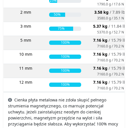
25%
1790.0 g / 17.6 N
2 mm
3.58 kg
/ 7.89 lbs
50%
3580.0 g / 35.1 N
3 mm
5.37 kg
/ 11.84 lb
75%
5370.0 g / 52.7 N
5 mm
7.16 kg
/ 15.79 lb
100%
7160.0 g / 70.2 N
10 mm
7.16 kg
/ 15.79 lb
100%
7160.0 g / 70.2 N
11 mm
7.16 kg
/ 15.79 lb
100%
7160.0 g / 70.2 N
12 mm
7.16 kg
/ 15.79 lb
100%
7160.0 g / 70.2 N
Cienka płyta metalowa nie zdoła skupić pełnego
strumienia magnetycznego, co marnuje potencjał
uchwytu. Jeżeli zainstalujesz neodym do cienkiej
powierzchni, magnetyzm przejdzie na wylot i siła
przyciągania będzie słabsza. Aby wykorzystać 100% mocy