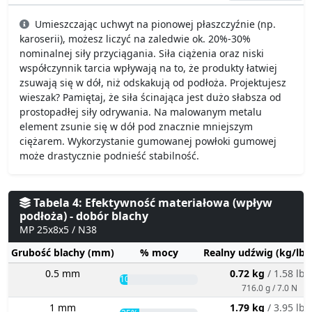
Umieszczając uchwyt na pionowej płaszczyźnie (np.
karoserii), możesz liczyć na zaledwie ok. 20%-30%
nominalnej siły przyciągania. Siła ciążenia oraz niski
współczynnik tarcia wpływają na to, że produkty łatwiej
zsuwają się w dół, niż odskakują od podłoża. Projektujesz
wieszak? Pamiętaj, że siła ścinająca jest dużo słabsza od
prostopadłej siły odrywania. Na malowanym metalu
element zsunie się w dół pod znacznie mniejszym
ciężarem. Wykorzystanie gumowanej powłoki gumowej
może drastycznie podnieść stabilność.
Tabela 4: Efektywność materiałowa (wpływ
podłoża) - dobór blachy
MP 25x8x5 / N38
Grubość blachy (mm)
% mocy
Realny udźwig (kg/lbs
0.5 mm
0.72 kg
/ 1.58 lbs
10%
716.0 g / 7.0 N
1 mm
1.79 kg
/ 3.95 lbs