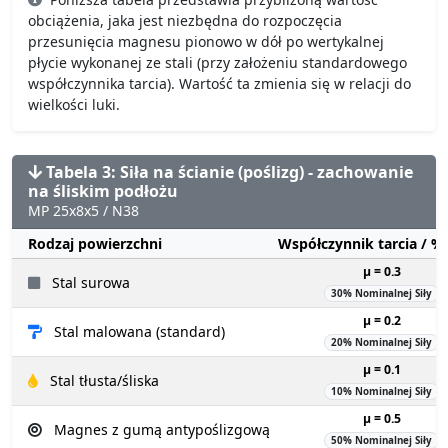
obciążenia, jaka jest niezbędna do rozpoczęcia
przesunięcia magnesu pionowo w dół po wertykalnej
płycie wykonanej ze stali (przy założeniu standardowego
współczynnika tarcia). Wartość ta zmienia się w relacji do
wielkości luki.
Tabela 3: Siła na ścianie (poślizg) - zachowanie
na śliskim podłożu
MP 25x8x5 / N38
Rodzaj powierzchni
Współczynnik tarcia / 
µ = 0.3
Stal surowa
30% Nominalnej Siły
µ = 0.2
Stal malowana (standard)
20% Nominalnej Siły
µ = 0.1
Stal tłusta/śliska
10% Nominalnej Siły
µ = 0.5
Magnes z gumą antypoślizgową
50% Nominalnej Siły