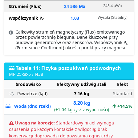
245.4 µWb
Strumień (Flux)
24 536 Mx
Wysoki (Stabilny)
Współczynnik P
1.03
c
Całkowity strumień magnetyczny (Flux) emitowanego
przez powierzchnię bieguna. Dane kluczowe przy
budowie generatorów oraz sensorów. Współczynnik P
c
(Permeance Coefficient) określa punkt pracy magnesu.
Tabela 11: Fizyka poszukiwań podwodnych
MP 25x8x5 / N38
Środowisko
Efektywny udźwig stali
Efekt
Powietrze (ląd)
7.16 kg
Standard
8.20 kg
Woda (dno rzeki)
+14.5%
(+1.04 kg zysk z wyporności)
Uwaga na korozję:
Standardowy nikiel wymaga
osuszenia po każdym kontakcie z wilgocią; brak
konserwacji doprowadzi do powstania ognisk rdzy.