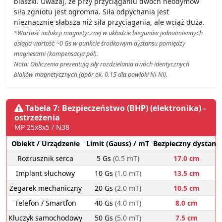
blaszki. Uważaj, że przy przyciąganiu dwóch neodymów
siła zgniotu jest ogromna. Siła odpychania jest
nieznacznie słabsza niż siła przyciągania, ale wciąż duża.
*Wartość indukcji magnetycznej w układzie biegunów jednoimiennych
osiąga wartość ~0 Gs w punkcie środkowym dystansu pomiędzy
magnesami (kompensacja pól).
Nota: Obliczenia prezentują siły rozdzielania dwóch identycznych
bloków magnetycznych (opór ok. 0.15 dla powłoki Ni-Ni).
Tabela 7: Bezpieczeństwo (BHP) (elektronika) -
ostrzeżenia
MP 25x8x5 / N38
Obiekt / Urządzenie
Limit (Gauss) / mT
Bezpieczny dystans
Rozrusznik serca
5 Gs
(0.5 mT)
17.0 cm
Implant słuchowy
10 Gs
(1.0 mT)
13.5 cm
Zegarek mechaniczny
20 Gs
(2.0 mT)
10.5 cm
Telefon / Smartfon
40 Gs
(4.0 mT)
8.0 cm
Kluczyk samochodowy
50 Gs
(5.0 mT)
7.5 cm