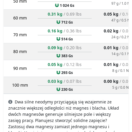
50 mm
97 g / 1.0 N
1 024 Gs
0.31 kg
/ 0.69 lbs
0.05 kg
/ 0.10
60 mm
47 g / 0.5 N
712 Gs
0.16 kg
/ 0.36 lbs
0.02 kg
/ 0.05
70 mm
24 g / 0.2 N
514 Gs
0.09 kg
/ 0.20 lbs
0.01 kg
/ 0.03
80 mm
14 g / 0.1 N
383 Gs
0.05 kg
/ 0.12 lbs
0.01 kg
/ 0.02
90 mm
8 g / 0.1 N
293 Gs
0.03 kg
/ 0.07 lbs
0.00 kg
/ 0.01
100 mm
5 g / 0.0 N
230 Gs
Dwa silne neodymy przyciągają się wzajemnie ze
znacznie większej odległości niż magnes i blacha. Układ
dwóch magnesów generuje silniejsze pole i większy
zasięg pracy. Planujesz stworzyć solidne zapięcie?
Zastosuj dwa magnesy zamiast jednego magnesu i