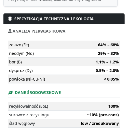
SPECYFIKACJA TECHNICZNA I EKOLOGIA
ANALIZA PIERWIASTKOWA
żelazo (Fe)
64% – 68%
neodym (Nd)
29% – 32%
bor (B)
1.1% – 1.2%
dysproz (Dy)
0.5% – 2.0%
powłoka (Ni-Cu-Ni)
< 0.05%
DANE ŚRODOWISKOWE
recyklowalność (EoL)
100%
surowce z recyklingu
~10% (pre-cons)
ślad węglowy
low / zredukowany