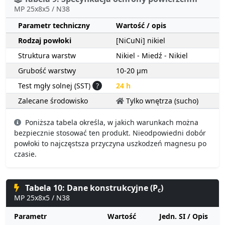
MP 25x8x5 / N38
Parametr techniczny
Wartość / opis
Rodzaj powłoki
[NiCuNi] nikiel
Struktura warstw
Nikiel - Miedź - Nikiel
Grubość warstwy
10-20 µm
Test mgły solnej (SST)
?
24 h
Zalecane środowisko
Tylko wnętrza (sucho)
Poniższa tabela określa, w jakich warunkach można
bezpiecznie stosować ten produkt. Nieodpowiedni dobór
powłoki to najczęstsza przyczyna uszkodzeń magnesu po
czasie.
Tabela 10: Dane konstrukcyjne (P
)
c
MP 25x8x5 / N38
Parametr
Wartość
Jedn. SI / Opis