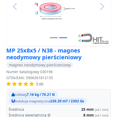
Previous
Next
MP 25x8x5 / N38 - magnes
neodymowy pierścieniowy
magnes neodymowy pierścieniowy
Numer katalogowy 030196
GTIN/EAN: 5906301812135
5.00
Udźwig
7.16 kg / 70.21 N
Indukcja magnetyczna
230.20 mT / 2302 Gs
Średnica
25
mm
[±0,1 mm]
Średnica wewnętrzna Ø
8
mm
[±0,1 mm]