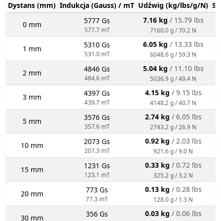
Dystans (mm)
Indukcja (Gauss) / mT
Udźwig (kg/lbs/g/N)
St
7.16 kg
/ 15.79 lbs
5777 Gs
0 mm
577.7 mT
7160.0 g / 70.2 N
6.05 kg
/ 13.33 lbs
5310 Gs
1 mm
531.0 mT
6048.6 g / 59.3 N
5.04 kg
/ 11.10 lbs
4846 Gs
2 mm
484.6 mT
5036.9 g / 49.4 N
4.15 kg
/ 9.15 lbs
4397 Gs
3 mm
439.7 mT
4148.2 g / 40.7 N
2.74 kg
/ 6.05 lbs
3576 Gs
5 mm
357.6 mT
2743.2 g / 26.9 N
0.92 kg
/ 2.03 lbs
2073 Gs
10 mm
207.3 mT
921.6 g / 9.0 N
0.33 kg
/ 0.72 lbs
1231 Gs
15 mm
123.1 mT
325.2 g / 3.2 N
0.13 kg
/ 0.28 lbs
773 Gs
20 mm
77.3 mT
128.0 g / 1.3 N
0.03 kg
/ 0.06 lbs
356 Gs
30 mm