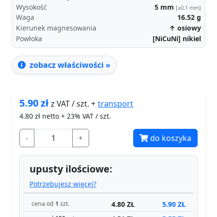
Wysokość
5
mm
[±0,1 mm]
Waga
16.52
g
Kierunek magnesowania
↑ osiowy
Powłoka
[NiCuNi] nikiel
zobacz właściwości »
5.90
zł
transport
z VAT / szt. +
4.80
zł netto + 23% VAT / szt.
-
+
do koszyka
upusty ilościowe:
Potrzebujesz więcej?
4.80 ZŁ
5.90 ZŁ
cena od
1
szt.