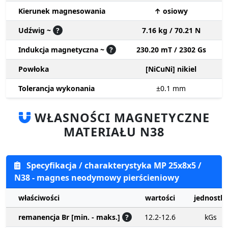
Kierunek magnesowania
↑ osiowy
Udźwig ~
?
7.16 kg / 70.21 N
Indukcja magnetyczna ~
?
230.20 mT / 2302 Gs
Powłoka
[NiCuNi] nikiel
Tolerancja wykonania
±0.1
mm
WŁASNOŚCI MAGNETYCZNE
MATERIAŁU N38
Specyfikacja / charakterystyka MP 25x8x5 /
N38 - magnes neodymowy pierścieniowy
właściwości
wartości
jednostki
remanencja Br [min. - maks.]
?
12.2-12.6
kGs