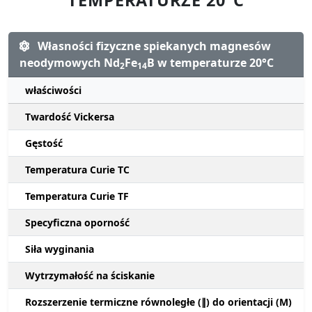
Własności fizyczne spiekanych magnesów
neodymowych Nd
Fe
B w temperaturze 20°C
2
14
właściwości
Twardość Vickersa
Gęstość
Temperatura Curie TC
Temperatura Curie TF
Specyficzna oporność
Siła wyginania
Wytrzymałość na ściskanie
Rozszerzenie termiczne równoległe (∥) do orientacji (M)