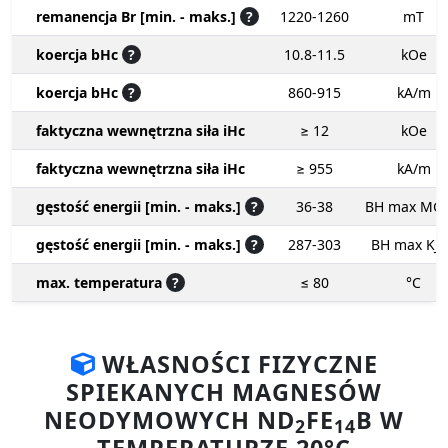
remanencja Br [min. - maks.]
?
1220-1260
mT
koercja bHc
?
10.8-11.5
kOe
koercja bHc
?
860-915
kA/m
faktyczna wewnętrzna siła iHc
≥ 12
kOe
faktyczna wewnętrzna siła iHc
≥ 955
kA/m
gęstość energii [min. - maks.]
?
36-38
BH max MG
gęstość energii [min. - maks.]
?
287-303
BH max KJ
max. temperatura
?
≤ 80
°C
WŁASNOŚCI FIZYCZNE
SPIEKANYCH MAGNESÓW
NEODYMOWYCH ND
FE
B W
2
14
TEMPERATURZE 20°C