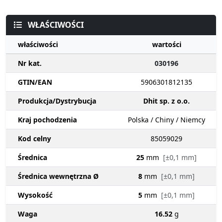
WŁAŚCIWOŚCI
właściwości
wartości
Nr kat.
030196
GTIN/EAN
5906301812135
Produkcja/Dystrybucja
Dhit sp. z o.o.
Kraj pochodzenia
Polska / Chiny / Niemcy
Kod celny
85059029
Średnica
25
mm
[±0,1 mm]
Średnica wewnętrzna Ø
8
mm
[±0,1 mm]
Wysokość
5
mm
[±0,1 mm]
Waga
16.52
g