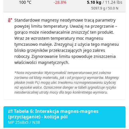
100 °C
-28.8%
5.10 kg
/ 11.24 lbs
5097.9 g / 50.0 N
Standardowe magnesy neodymowe tracą parametry
powyżej limitu temperatury. Uważaj na przegrzanie –
gorąco może nieodwracalnie zniszczyć ten produkt.
Wraz ze wzrostem temperatury moc magnesu
tymczasowo maleje. Zrezygnuj z użycia tego magnesu
blisko grzejników przekraczających jego zakres
roboczy. Zignorowanie limitu spowoduje zniszczenia
właściwości magnetycznych.
*Nota inżynierska: Wytrzymałość temperaturowa jest zależna
zarówno od klasy materiału, jak i od proporcji wymiarów. Magnesy
płaskie (niski Pc) mogą ulec trwałemu rozmagnesowaniu szybciej
niż wysokie walce. Oznaczenie danger w tabeli sygnalizuje ryzyko
nieodwracalnej utraty mocy dla tego konkretnego wymiaru.
Tabela 6: Interakcja magnes-magnes
(przyciąganie) - kolizja pól
MP 25x8x5 / N38