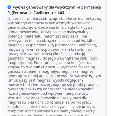
wykres generowany dla współczynnika permeancji
P
(Permeance Coefficient) =
1.03
c
Niniejsza symulacja obrazuje stabilność magnetyczną
wybranego magnesu w konkretnych warunkach
geometrycznych. Czerwona linia ciągła to krzywa
odmagnesowania, która pokazuje maksymalny
potencjał materiału, natomiast niebieska linia
przerywana to linia obciążenia zależna od kształtu
magnesu. Współczynnik
P
(Permeance Coefficient),
c
nazywany również współczynnikiem kształtu, jest
bezwymiarową wielkością określającą relację
geometrii magnesu do jego wewnętrznej stabilności
magnetycznej. Punkt przecięcia obu linii (czarna
kropka) to tzw.
punkt pracy
— wyznacza on realną
gęstość strumienia magnetycznego, jaką magnes
generuje w danej aplikacji. Im wyższa wartość
P
, tym
c
'smuklejszy' jest magnes (wysoki względem
powierzchni) i tym wyżej znajduje się punkt pracy, co
gwarantuje większą odporność na nieodwracalne
rozmagnesowanie pod wpływem temperatury.
Wartość 0.42 jest relatywnie niska (typowo dla
magnesów płaskich), co oznacza, że punkt pracy
znajduje się blisko 'kolana' krzywej — przy pracy w
temperaturach zbliżonych do maksymalnej należy
liczyć się z możliwością osłabienia siły magnesu.