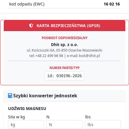
kod odpadu (EWC)
16 02 16
KARTA BEZPIECZEŃSTWA (GPSR)
PODMIOT ODPOWIEDZIALNY
Dhit sp. z o.o.
ul. Kościuszki 6A, 05-850 Ożarów Mazowiecki
tel: +48 22 499 98 98 | e-mail: bok@dhit.pl
NUMER PARTII/TYP
id: 030196-2026
Szybki konwerter jednostek
UDŹWIG MAGNESU
Siła w kg
N
lbs