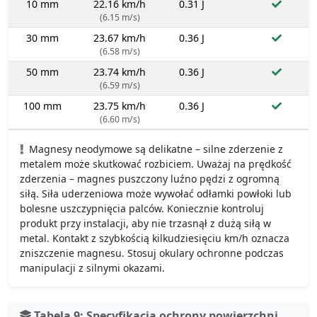
10 mm
22.16 km/h
0.31 J
(6.15 m/s)
30 mm
23.67 km/h
0.36 J
(6.58 m/s)
50 mm
23.74 km/h
0.36 J
(6.59 m/s)
100 mm
23.75 km/h
0.36 J
(6.60 m/s)
Magnesy neodymowe są delikatne – silne zderzenie z
metalem może skutkować rozbiciem. Uważaj na prędkość
zderzenia – magnes puszczony luźno pędzi z ogromną
siłą. Siła uderzeniowa może wywołać odłamki powłoki lub
bolesne uszczypnięcia palców. Koniecznie kontroluj
produkt przy instalacji, aby nie trzasnął z dużą siłą w
metal. Kontakt z szybkością kilkudziesięciu km/h oznacza
zniszczenie magnesu. Stosuj okulary ochronne podczas
manipulacji z silnymi okazami.
Tabela 9: Specyfikacja ochrony powierzchni