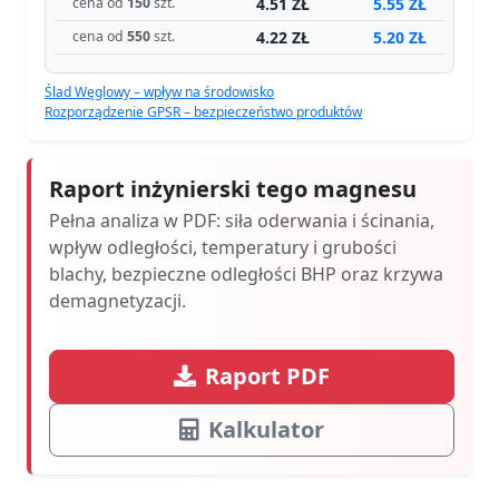
4.51 ZŁ
5.55 ZŁ
cena od
150
szt.
4.22 ZŁ
5.20 ZŁ
cena od
550
szt.
Ślad Węglowy – wpływ na środowisko
Rozporządzenie GPSR – bezpieczeństwo produktów
Raport inżynierski tego magnesu
Pełna analiza w PDF: siła oderwania i ścinania,
wpływ odległości, temperatury i grubości
blachy, bezpieczne odległości BHP oraz krzywa
demagnetyzacji.
Raport PDF
Kalkulator