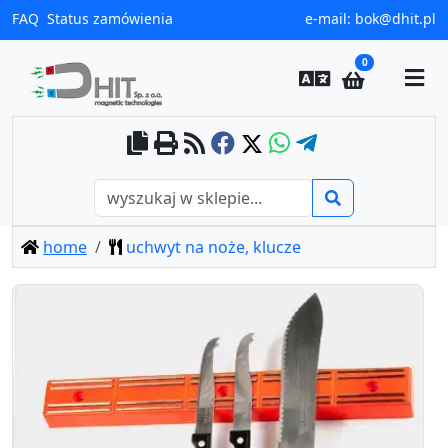
FAQ
Status zamówienia
e-mail:
bok@dhit.pl
0
home
uchwyt na noże, klucze