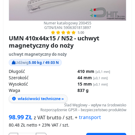
Numer katalogowy 200455
GTIN/EAN: 5906301813897
5.00
UMN 410x44x15 / N52 - uchwyt
magnetyczny do noży
uchwyt magnetyczny do noży
Udźwig
5.00 kg / 49.03 N
Długość
410 mm
[±0,1 mm]
Szerokość
44 mm
[±0,1 mm]
Wysokość
15 mm
[±0,1 mm]
Waga
837 g
właściwości techniczne »
Ślad Węglowy – wpływ na środowisko
Rozporządzenie GPSR – bezpieczeństwo produktów
98.99
ZŁ
transport
z VAT brutto / szt. +
80.48
ZŁ netto + 23% VAT / szt.