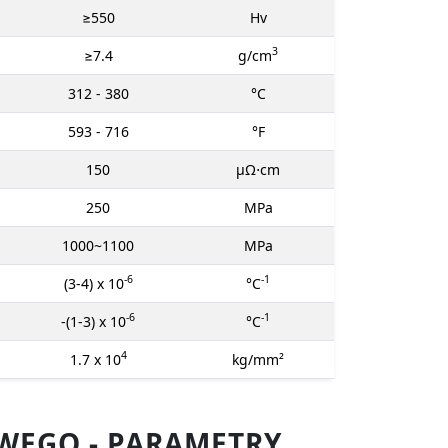
≥550
Hv
3
≥7.4
g/cm
312 - 380
°C
593 - 716
°F
150
μΩ⋅cm
250
MPa
1000~1100
MPa
-6
-1
(3-4) x 10
°C
-6
-1
-(1-3) x 10
°C
4
1.7 x 10
kg/mm²
WEGO - PARAMETRY