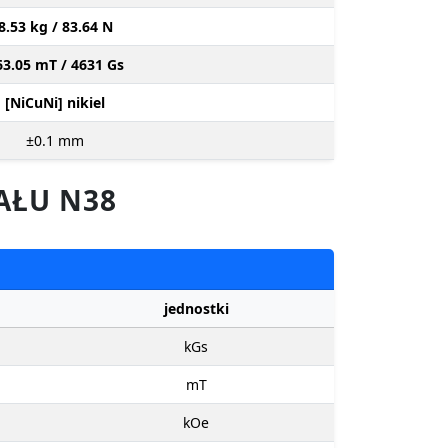
8.53 kg / 83.64 N
63.05 mT / 4631 Gs
[NiCuNi] nikiel
±0.1
mm
AŁU N38
jednostki
kGs
mT
kOe