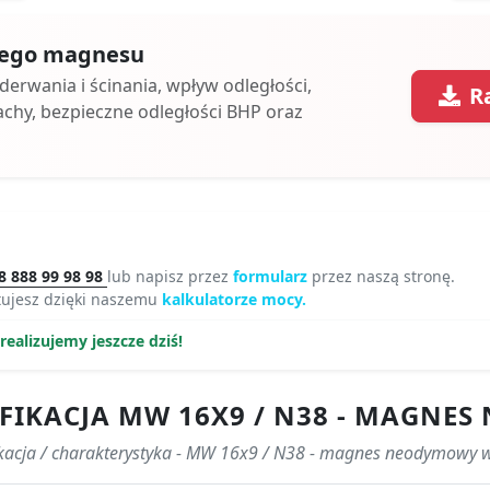
 tego magnesu
oderwania i ścinania, wpływ odległości,
R
achy, bezpieczne odległości BHP oraz
8 888 99 98 98
lub napisz przez
formularz
przez naszą stronę.
tujesz dzięki naszemu
kalkulatorze mocy.
ealizujemy jeszcze dziś!
FIKACJA MW 16X9 / N38 - MAGN
ikacja / charakterystyka - MW 16x9 / N38 - magnes neodymowy 