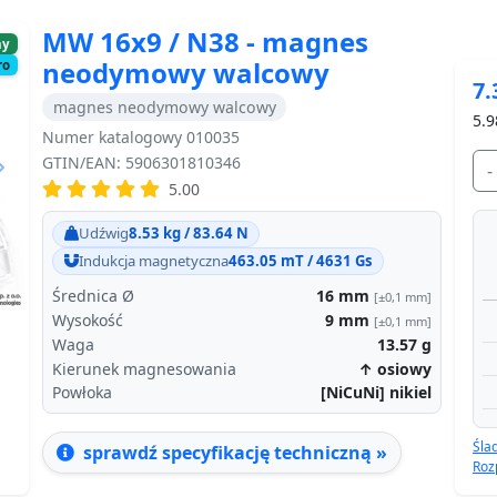
MW 16x9 / N38 - magnes
ny
neodymowy walcowy
ro
7.
magnes neodymowy walcowy
5.9
Numer katalogowy 010035
GTIN/EAN: 5906301810346
-
5.00
Next
Udźwig
8.53 kg / 83.64 N
Indukcja magnetyczna
463.05 mT / 4631 Gs
Średnica Ø
16
mm
[±0,1 mm]
Wysokość
9
mm
[±0,1 mm]
Waga
13.57
g
Kierunek magnesowania
↑ osiowy
Powłoka
[NiCuNi] nikiel
Śla
sprawdź specyfikację techniczną »
Roz