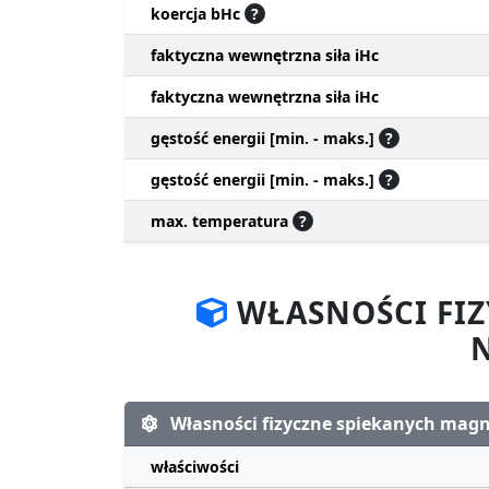
koercja bHc
?
faktyczna wewnętrzna siła iHc
faktyczna wewnętrzna siła iHc
gęstość energii [min. - maks.]
?
gęstość energii [min. - maks.]
?
max. temperatura
?
WŁASNOŚCI FI
Własności fizyczne spiekanych ma
właściwości