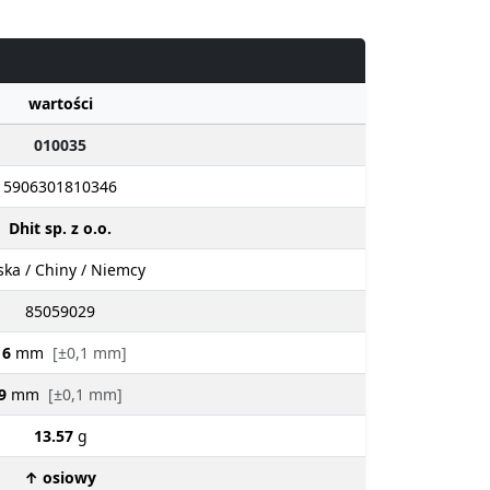
wartości
010035
5906301810346
Dhit sp. z o.o.
ska / Chiny / Niemcy
85059029
16
mm
[±0,1 mm]
9
mm
[±0,1 mm]
13.57
g
↑ osiowy