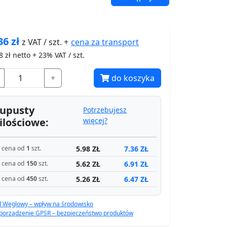
36
zł
cena za
transport
z VAT / szt. +
8
zł netto + 23% VAT / szt.
+
do koszyka
upusty
Potrzebujesz
ilościowe:
więcej?
5.98 ZŁ
7.36 ZŁ
cena od
1
szt.
5.62 ZŁ
6.91 ZŁ
cena od
150
szt.
5.26 ZŁ
6.47 ZŁ
cena od
450
szt.
d Węglowy – wpływ na środowisko
porządzenie GPSR – bezpieczeństwo produktów