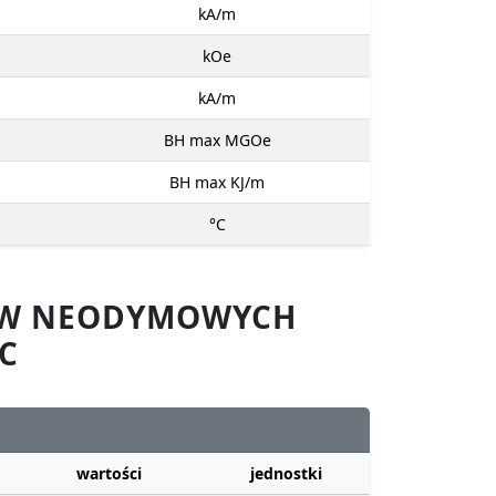
kA/m
kOe
kA/m
BH max MGOe
BH max KJ/m
°C
SÓW NEODYMOWYCH
C
wartości
jednostki