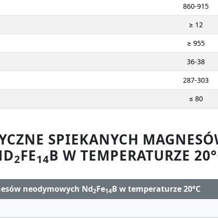
860-915
≥ 12
≥ 955
36-38
287-303
≤ 80
ZYCZNE SPIEKANYCH MAGNE
ND
FE
B W TEMPERATURZE 20°
2
14
gnesów neodymowych Nd
Fe
B w temperaturze 20°C
2
14