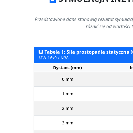
Przedstawione dane stanowią rezultat symulacji
różnić się od wartości
Tabela 1: Siła prostopadła statyczna 
MW 16x9 / N38
Dystans (mm)
I
0 mm
1 mm
2 mm
3 mm