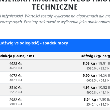
TECHNICZNE
 inżynierskiej. Wartości zostały wyliczone na algorytmach dla m
 teoretycznych. Prosimy traktować te wyliczenia jako punkt odnies
(udźwig vs odległość) - spadek mocy
ndukcja (Gauss) / mT
Udźwig (kg/lbs/g
8.53 kg
/ 18.81 l
4628 Gs
462.8 mT
8530.0 g / 83.7 N
6.60 kg
/ 14.56 l
4072 Gs
407.2 mT
6603.5 g / 64.8 N
4.91 kg
/ 10.82 l
3510 Gs
351.0 mT
4906.8 g / 48.1 N
3.54 kg
/ 7.80 l
2982 Gs
298.2 mT
3540.1 g / 34.7 N