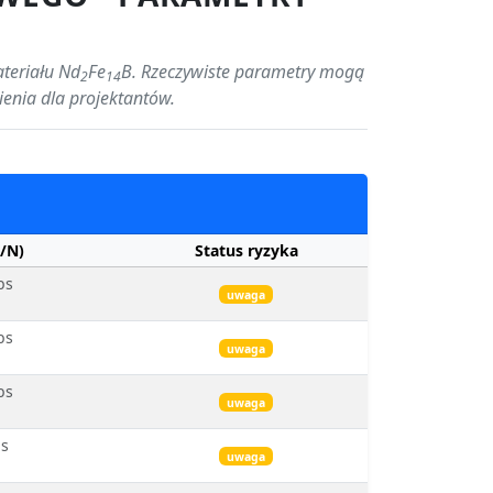
ateriału Nd
Fe
B. Rzeczywiste parametry mogą
2
14
ienia dla projektantów.
/N)
Status ryzyka
bs
uwaga
bs
uwaga
bs
uwaga
bs
uwaga