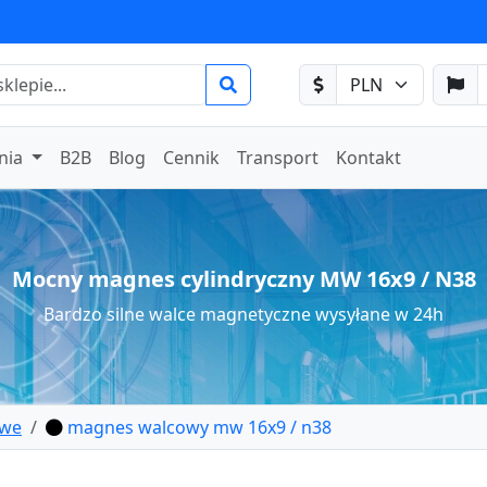
nia
B2B
Blog
Cennik
Transport
Kontakt
Mocny magnes cylindryczny MW 16x9 / N38
Bardzo silne walce magnetyczne wysyłane w 24h
owe
magnes walcowy mw 16x9 / n38
cowy