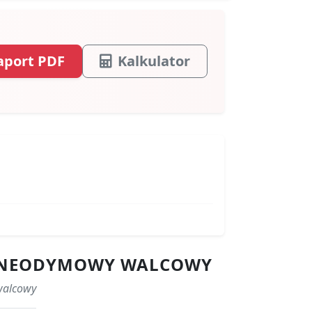
aport PDF
Kalkulator
ES NEODYMOWY WALCOWY
walcowy