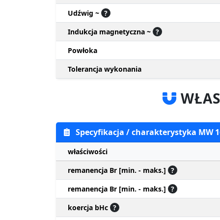
Udźwig ~
?
Indukcja magnetyczna ~
?
Powłoka
Tolerancja wykonania
WŁAS
Specyfikacja / charakterystyka MW
właściwości
remanencja Br [min. - maks.]
?
remanencja Br [min. - maks.]
?
koercja bHc
?