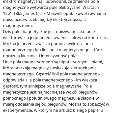
elektromagnetyczną i udowodnił, że zmienne pole
magnetyczne wytwarza pole elektryczne. W latach
1861-1865 James Clerk Maxwell opublikował równania
opisujące związek między elektrycznością a
magnetyzmem.
Dziś pole magnetyczne jest opisywane jako pole
wektorowe, a jego przedstawienie zależy od kontekstu.
Można je przedstawić za pomocą wektora pola
magnetycznego lub linii pola magnetycznego, które
obrazują kierunek i intensywność pola.
Linie pola magnetycznego są hipotetycznymi liniami,
które otaczają magnesy i wskazują kierunek pola
magnetycznego. Gęstość linii pola magnetycznego
odpowiada sile pola magnetycznego - im większa
gęstość, tym silniejsze pole magnetyczne. Pole
magnetyczne jest najmocniejsze wokół biegunów
północnego i południowego magnesu, a słabnie w
miarę oddalania się od biegunów. Można to zobaczyć w
eksperymencie, w którym na arkusz białego papieru