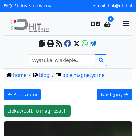
FAQ
Status zamówienia
e-mail:
bok@dhit.pl
0
home
blog
pole magnetyczne
← Poprzedni
Następny →
ciekawostki o magnesach