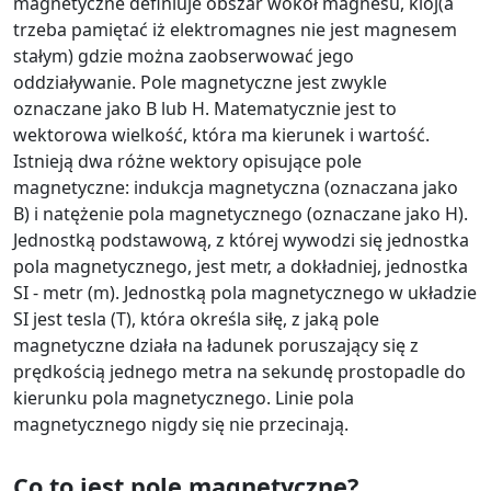
magnetyczne definiuje obszar wokół magnesu, kioj(a
trzeba pamiętać iż elektromagnes nie jest magnesem
stałym) gdzie można zaobserwować jego
oddziaływanie. Pole magnetyczne jest zwykle
oznaczane jako B lub H. Matematycznie jest to
wektorowa wielkość, która ma kierunek i wartość.
Istnieją dwa różne wektory opisujące pole
magnetyczne: indukcja magnetyczna (oznaczana jako
B) i natężenie pola magnetycznego (oznaczane jako H).
Jednostką podstawową, z której wywodzi się jednostka
pola magnetycznego, jest metr, a dokładniej, jednostka
SI - metr (m). Jednostką pola magnetycznego w układzie
SI jest tesla (T), która określa siłę, z jaką pole
magnetyczne działa na ładunek poruszający się z
prędkością jednego metra na sekundę prostopadle do
kierunku pola magnetycznego. Linie pola
magnetycznego nigdy się nie przecinają.
Co to jest pole magnetyczne?