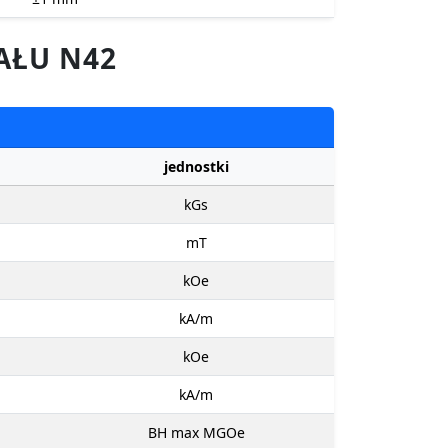
AŁU N42
jednostki
kGs
mT
kOe
kA/m
kOe
kA/m
BH max MGOe