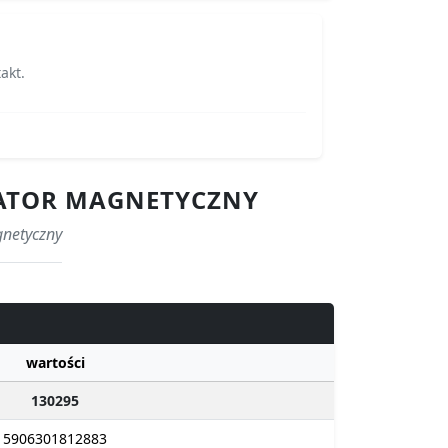
akt.
ARATOR MAGNETYCZNY
gnetyczny
wartości
130295
5906301812883