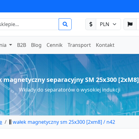
nia
B2B
Blog
Cennik
Transport
Kontakt
 magnetyczny separacyjny SM 25x300 [2xM8]
Wkłady do separatorów o wysokiej indukcji
e
wałek magnetyczny sm 25x300 [2xm8] / n42
etyczny