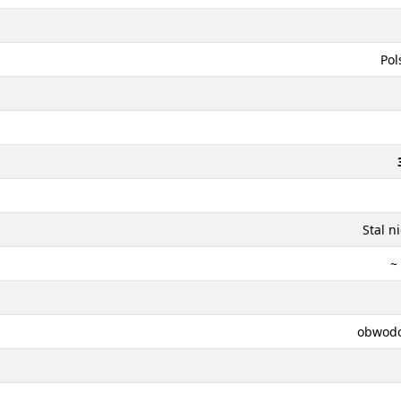
Pol
Stal n
~
obwodo