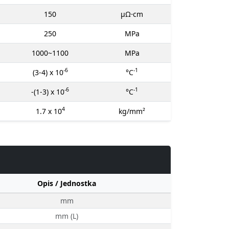
150
μΩ⋅cm
250
MPa
1000~1100
MPa
-6
-1
(3-4) x 10
°C
-6
-1
-(1-3) x 10
°C
4
1.7 x 10
kg/mm²
Opis / Jednostka
mm
mm (L)