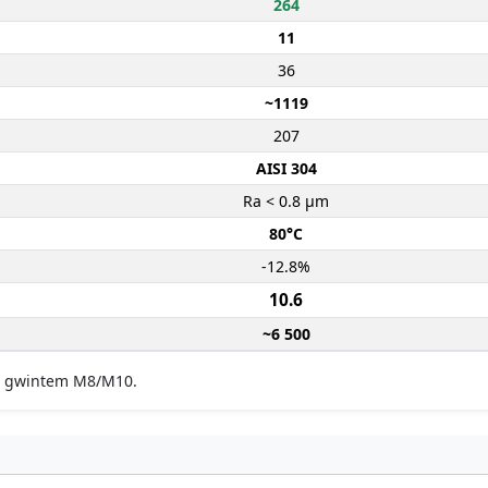
264
11
36
~1119
207
AISI 304
Ra < 0.8 µm
80°C
-12.8%
10.6
~6 500
 z gwintem M8/M10.