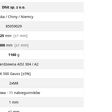
Dhit sp. z o.o.
ska / Chiny / Niemcy
85059029
25
mm
[±1 mm]
300
mm
[±1 mm]
1160
g
ierdzewna AISI 304 / A2
 6 500
Gauss [±5%]
2xM8
wa - 11 nabiegunników
1
mm
±1
mm