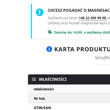
CHCESZ POGADAĆ O MAGNESAC
Zadzwoń już teraz
+48 22 499 98 98
a
Udźwig oraz kształt magnesów wylicz
Zamów do 14:00, a wyślemy dziś
KARTA PRODUKTU 
Specyfik
WŁAŚCIWOŚCI
właściwości
Nr kat.
GTIN/EAN