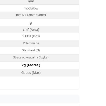
mm
modułów
mm (2x 18mm starter)
g
cm² (Area)
1.4301 (Inox)
Polerowane
Standard (N)
Strata odwracalna (fizyka)
kg (teoret.)
Gauss (Max)