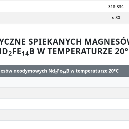
318-334
≤ 80
ZYCZNE SPIEKANYCH MAGNE
ND
FE
B W TEMPERATURZE 20°
2
14
gnesów neodymowych Nd
Fe
B w temperaturze 20°C
2
14