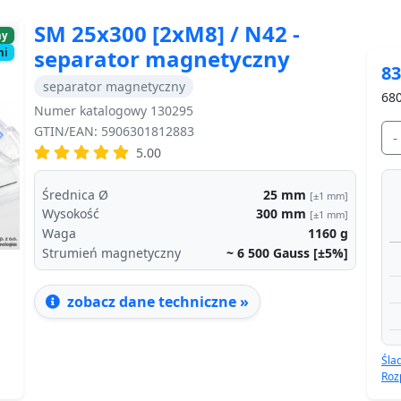
SM 25x300 [2xM8] / N42 -
ny
separator magnetyczny
ni
83
separator magnetyczny
680
Numer katalogowy 130295
GTIN/EAN: 5906301812883
-
Next
5.00
Średnica Ø
25
mm
[±1 mm]
Wysokość
300
mm
[±1 mm]
Waga
1160
g
Strumień magnetyczny
~ 6 500
Gauss [±5%]
zobacz dane techniczne »
Śla
Roz