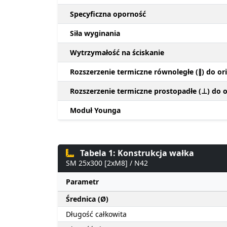
Specyficzna oporność
Siła wyginania
Wytrzymałość na ściskanie
Rozszerzenie termiczne równoległe (∥) do ori
Rozszerzenie termiczne prostopadłe (⊥) do or
Moduł Younga
Tabela 1: Konstrukcja wałka
SM 25x300 [2xM8] / N42
Parametr
Średnica (Ø)
Długość całkowita