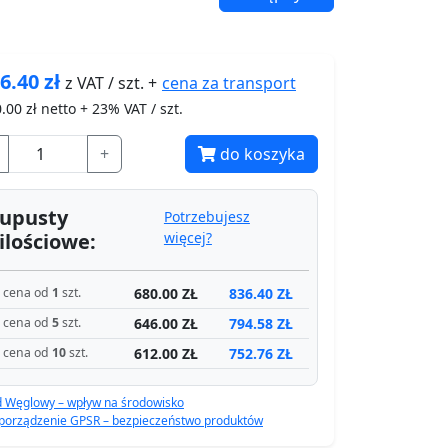
6.40
zł
cena za
transport
z VAT / szt. +
.00
zł netto + 23% VAT / szt.
+
do koszyka
upusty
Potrzebujesz
ilościowe:
więcej?
680.00 ZŁ
836.40 ZŁ
cena od
1
szt.
646.00 ZŁ
794.58 ZŁ
cena od
5
szt.
612.00 ZŁ
752.76 ZŁ
cena od
10
szt.
d Węglowy – wpływ na środowisko
porządzenie GPSR – bezpieczeństwo produktów