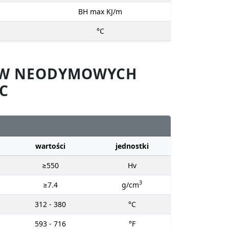
BH max KJ/m
°C
SÓW NEODYMOWYCH
C
wartości
jednostki
≥550
Hv
3
≥7.4
g/cm
312 - 380
°C
593 - 716
°F