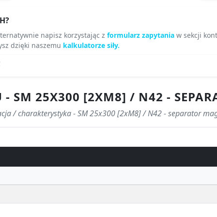
H?
lternatywnie napisz korzystając z
formularz zapytania
w sekcji kont
ysz dzięki naszemu
kalkulatorze siły.
!
- SM 25X300 [2XM8] / N42 - SEP
acja / charakterystyka - SM 25x300 [2xM8] / N42 - separator ma