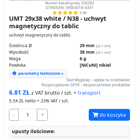
Numer katalogowy 230283
GTIN/EAN: 5906301814351
5.00
UMT 29x38 white / N38 - uchwyt
magnetyczny do tablic
uchwyt magnetyczny do tablic
Średnica Ø
29 mm
[±0,1 mm]
Wysokość
38 mm
[±0,1 mm]
Waga
6 g
Powłoka
[NiCuNi] nikiel
parametry techniczne »
Ślad Węglowy – wpływ na środowisko
Rozporządzenie GPSR – bezpieczeństwo produktów
6.81
ZŁ
transport
z VAT brutto / szt. +
5.54
ZŁ netto + 23% VAT / szt.
-
+
do koszyka
upusty ilościowe: