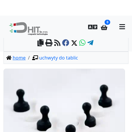
0
home
uchwyty do tablic