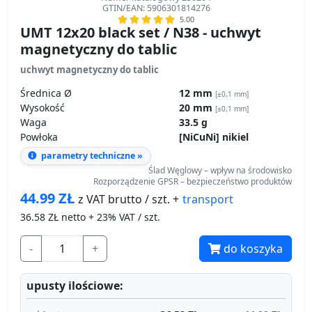
GTIN/EAN: 5906301814276
5.00
UMT 12x20 black set / N38 - uchwyt
magnetyczny do tablic
uchwyt magnetyczny do tablic
Średnica Ø
12 mm
[±0,1 mm]
Wysokość
20 mm
[±0,1 mm]
Waga
33.5 g
Powłoka
[NiCuNi] nikiel
parametry techniczne »
Ślad Węglowy – wpływ na środowisko
Rozporządzenie GPSR – bezpieczeństwo produktów
44.99
ZŁ
transport
z VAT brutto / szt. +
36.58
ZŁ netto + 23% VAT / szt.
-
+
do koszyka
upusty ilościowe: