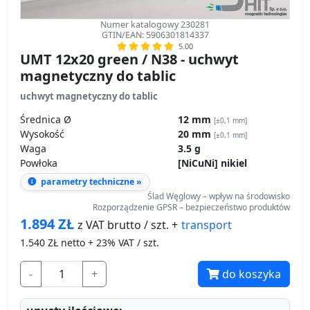
Numer katalogowy 230281
GTIN/EAN: 5906301814337
5.00
UMT 12x20 green / N38 - uchwyt
magnetyczny do tablic
uchwyt magnetyczny do tablic
Średnica Ø
12 mm
[±0,1 mm]
Wysokość
20 mm
[±0,1 mm]
Waga
3.5 g
Powłoka
[NiCuNi] nikiel
parametry techniczne »
Ślad Węglowy – wpływ na środowisko
Rozporządzenie GPSR – bezpieczeństwo produktów
1.894
ZŁ
transport
z VAT brutto / szt. +
1.540
ZŁ netto + 23% VAT / szt.
-
+
do koszyka
upusty ilościowe: