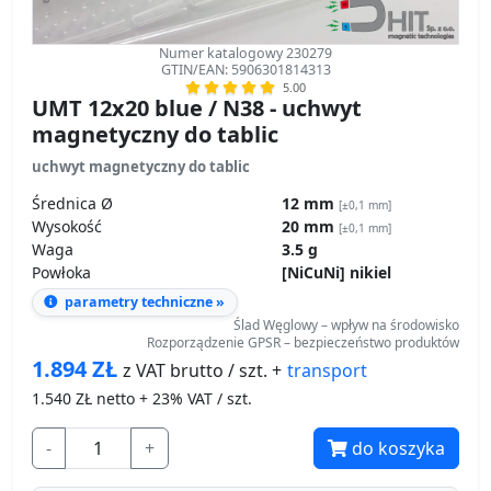
Numer katalogowy 230279
GTIN/EAN: 5906301814313
5.00
UMT 12x20 blue / N38 - uchwyt
magnetyczny do tablic
uchwyt magnetyczny do tablic
Średnica Ø
12 mm
[±0,1 mm]
Wysokość
20 mm
[±0,1 mm]
Waga
3.5 g
Powłoka
[NiCuNi] nikiel
parametry techniczne »
Ślad Węglowy – wpływ na środowisko
Rozporządzenie GPSR – bezpieczeństwo produktów
1.894
ZŁ
transport
z VAT brutto / szt. +
1.540
ZŁ netto + 23% VAT / szt.
-
+
do koszyka