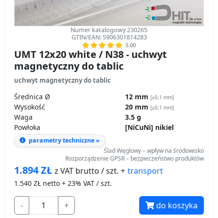
Numer katalogowy 230265
GTIN/EAN: 5906301814283
5.00
UMT 12x20 white / N38 - uchwyt
magnetyczny do tablic
uchwyt magnetyczny do tablic
Średnica Ø
12 mm
[±0,1 mm]
Wysokość
20 mm
[±0,1 mm]
Waga
3.5 g
Powłoka
[NiCuNi] nikiel
parametry techniczne »
Ślad Węglowy – wpływ na środowisko
Rozporządzenie GPSR – bezpieczeństwo produktów
1.894
ZŁ
transport
z VAT brutto / szt. +
1.540
ZŁ netto + 23% VAT / szt.
-
+
do koszyka