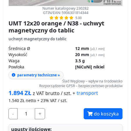
Numer katalogowy 230282
GTIN/EAN: 5906301814344
5.00
UMT 12x20 orange / N38 - uchwyt
magnetyczny do tablic
uchwyt magnetyczny do tablic
Średnica Ø
12 mm
[±0,1 mm]
Wysokość
20 mm
[±0,1 mm]
Waga
3.5 g
Powłoka
[NiCuNi] nikiel
parametry techniczne »
Ślad Węglowy – wpływ na środowisko
Rozporządzenie GPSR – bezpieczeństwo produktów
1.894
ZŁ
transport
z VAT brutto / szt. +
1.540
ZŁ netto + 23% VAT / szt.
-
+
do koszyka
upusty ilościowe: