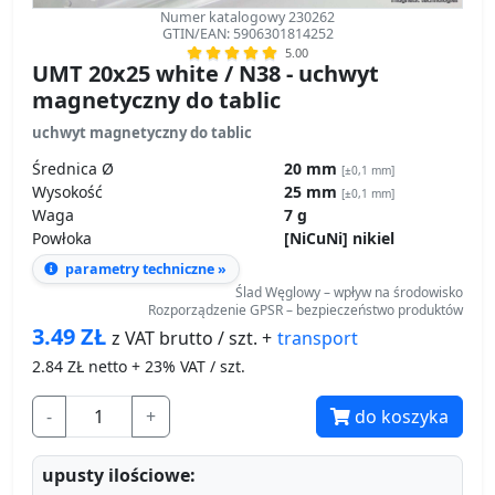
Numer katalogowy 230262
GTIN/EAN: 5906301814252
5.00
UMT 20x25 white / N38 - uchwyt
magnetyczny do tablic
uchwyt magnetyczny do tablic
Średnica Ø
20 mm
[±0,1 mm]
Wysokość
25 mm
[±0,1 mm]
Waga
7 g
Powłoka
[NiCuNi] nikiel
parametry techniczne »
Ślad Węglowy – wpływ na środowisko
Rozporządzenie GPSR – bezpieczeństwo produktów
3.49
ZŁ
transport
z VAT brutto / szt. +
2.84
ZŁ netto + 23% VAT / szt.
-
+
do koszyka
upusty ilościowe: