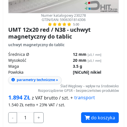
Numer katalogowy 230278
GTIN/EAN: 5906301814306
5.00
UMT 12x20 red / N38 - uchwyt
magnetyczny do tablic
uchwyt magnetyczny do tablic
Średnica Ø
12 mm
[±0,1 mm]
Wysokość
20 mm
[±0,1 mm]
Waga
3.5 g
Powłoka
[NiCuNi] nikiel
parametry techniczne »
Ślad Węglowy – wpływ na środowisko
Rozporządzenie GPSR – bezpieczeństwo produktów
1.894
ZŁ
transport
z VAT brutto / szt. +
1.540
ZŁ netto + 23% VAT / szt.
-
+
do koszyka