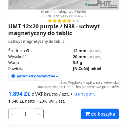
Numer katalogowy 230280
GTIN/EAN: 5906301814320
5.00
UMT 12x20 purple / N38 - uchwyt
magnetyczny do tablic
uchwyt magnetyczny do tablic
Średnica Ø
12 mm
[±0,1 mm]
Wysokość
20 mm
[±0,1 mm]
Waga
3.5 g
Powłoka
[NiCuNi] nikiel
parametry techniczne »
Ślad Węglowy – wpływ na środowisko
Rozporządzenie GPSR – bezpieczeństwo produktów
1.894
ZŁ
transport
z VAT brutto / szt. +
1.540
ZŁ netto + 23% VAT / szt.
-
+
do koszyka