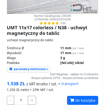
Numer katalogowy 230266
GTIN/EAN: 5906301814290
5.00
UMT 11x17 colorless / N38 - uchwyt
magnetyczny do tablic
uchwyt magnetyczny do tablic
Średnica Ø
11 mm
[±0,1 mm]
Wysokość
17 mm
[±0,1 mm]
Waga
3 g
Powłoka
[NiCuNi] nikiel
parametry techniczne »
Ślad Węglowy – wpływ na środowisko
Rozporządzenie GPSR – bezpieczeństwo produktów
1.538
ZŁ
transport
z VAT brutto / szt. +
1.250
ZŁ netto + 23% VAT / szt.
-
+
do koszyka