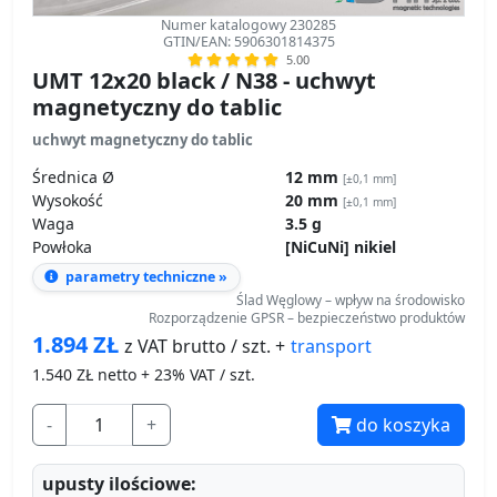
Numer katalogowy 230285
GTIN/EAN: 5906301814375
5.00
UMT 12x20 black / N38 - uchwyt
magnetyczny do tablic
uchwyt magnetyczny do tablic
Średnica Ø
12 mm
[±0,1 mm]
Wysokość
20 mm
[±0,1 mm]
Waga
3.5 g
Powłoka
[NiCuNi] nikiel
parametry techniczne »
Ślad Węglowy – wpływ na środowisko
Rozporządzenie GPSR – bezpieczeństwo produktów
1.894
ZŁ
transport
z VAT brutto / szt. +
1.540
ZŁ netto + 23% VAT / szt.
-
+
do koszyka
upusty ilościowe: