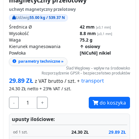
magnetyczny przelotowy
uchwyt magnetyczny przelotowy
Udźwig
55.00 kg / 539.37 N
Średnica Ø
42 mm
[±0,1 mm]
Wysokość
8.8 mm
[±0,1 mm]
Waga
75.2 g
Kierunek magnesowania
↑ osiowy
Powłoka
[NiCuNi] nikiel
parametry techniczne »
Ślad Węglowy – wpływ na środowisko
Rozporządzenie GPSR – bezpieczeństwo produktów
29.89
ZŁ
transport
z VAT brutto / szt. +
24.30
ZŁ netto + 23% VAT / szt.
-
+
do koszyka
upusty ilościowe:
24.30 ZŁ
29.89 ZŁ
od 1 szt.