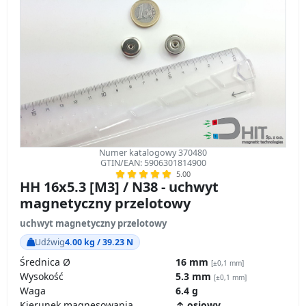
Numer katalogowy 370480
GTIN/EAN: 5906301814900
5.00
HH 16x5.3 [M3] / N38 - uchwyt
magnetyczny przelotowy
uchwyt magnetyczny przelotowy
Udźwig
4.00 kg / 39.23 N
Średnica Ø
16 mm
[±0,1 mm]
Wysokość
5.3 mm
[±0,1 mm]
Waga
6.4 g
Kierunek magnesowania
↑ osiowy