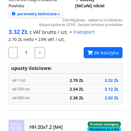
Powłoka
[NiCuNi] nikiel
parametry techniczne »
Ślad Węglowy – wpływ na środowisko
Rozporządzenie GPSR – bezpieczeństwo produktów
3.32
ZŁ
transport
z VAT brutto / szt. +
2.70
ZŁ netto + 23% VAT / szt.
-
+
do koszyka
upusty ilościowe:
2.70 ZŁ
3.32 ZŁ
od 1 szt.
2.54 ZŁ
3.12 ZŁ
od 250 szt.
2.38 ZŁ
2.92 ZŁ
od 600 szt.
Produkt dostępny
Wysyłamy za 2 dni