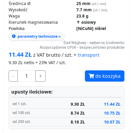
Średnica Ø
25 mm
[±0,1 mm]
Wysokość
7.7 mm
[±0,1 mm]
Waga
23.8 g
Kierunek magnesowania
↑ osiowy
Powłoka
[NiCuNi] nikiel
parametry techniczne »
Ślad Węglowy – wpływ na środowisko
Rozporządzenie GPSR – bezpieczeństwo produktów
11.44
ZŁ
transport
z VAT brutto / szt. +
9.30
ZŁ netto + 23% VAT / szt.
-
+
do koszyka
upusty ilościowe:
9.30 ZŁ
11.44 ZŁ
od 1 szt.
8.74 ZŁ
10.75 ZŁ
od 100 szt.
8.18 ZŁ
10.07 ZŁ
od 200 szt.