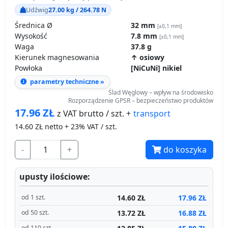
Udźwig
27.00 kg / 264.78 N
Średnica Ø
32 mm
[±0,1 mm]
Wysokość
7.8 mm
[±0,1 mm]
Waga
37.8 g
Kierunek magnesowania
↑ osiowy
Powłoka
[NiCuNi] nikiel
parametry techniczne »
Ślad Węglowy – wpływ na środowisko
Rozporządzenie GPSR – bezpieczeństwo produktów
17.96
ZŁ
transport
z VAT brutto / szt. +
14.60
ZŁ netto + 23% VAT / szt.
-
+
do koszyka
upusty ilościowe:
14.60 ZŁ
17.96 ZŁ
od 1 szt.
13.72 ZŁ
16.88 ZŁ
od 50 szt.
od 110 szt.