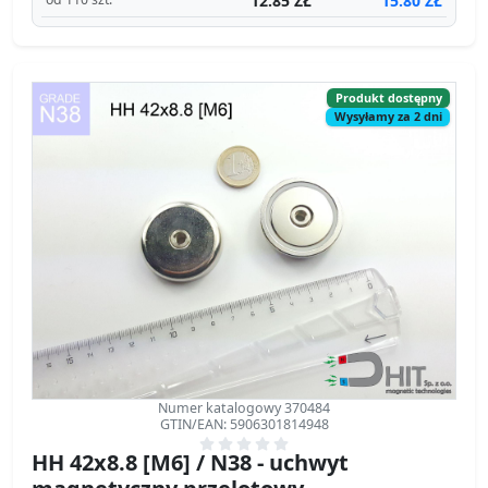
12.85 ZŁ
15.80 ZŁ
Produkt dostępny
Wysyłamy za 2 dni
Numer katalogowy 370484
GTIN/EAN: 5906301814948
HH 42x8.8 [M6] / N38 - uchwyt