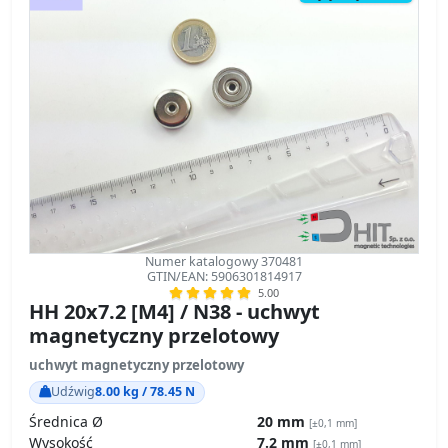
Numer katalogowy 370481
GTIN/EAN: 5906301814917
5.00
HH 20x7.2 [M4] / N38 - uchwyt
magnetyczny przelotowy
uchwyt magnetyczny przelotowy
Udźwig
8.00 kg / 78.45 N
Średnica Ø
20 mm
[±0,1 mm]
Wysokość
7.2 mm
[±0,1 mm]