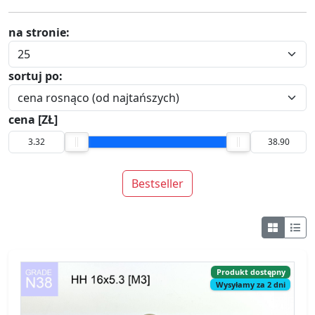
na stronie:
sortuj po:
cena [ZŁ]
Bestseller
Produkt dostępny
Wysyłamy za 2 dni