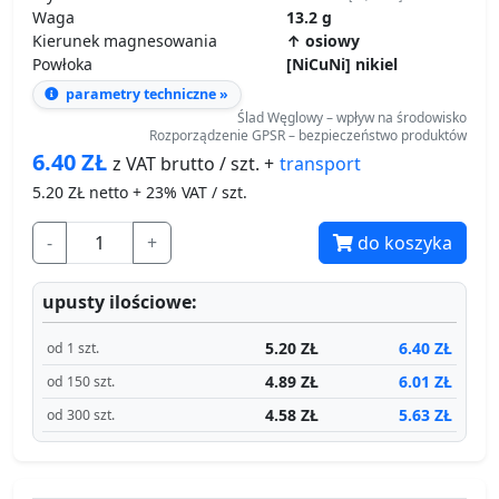
Waga
13.2 g
Kierunek magnesowania
↑ osiowy
Powłoka
[NiCuNi] nikiel
parametry techniczne »
Ślad Węglowy – wpływ na środowisko
Rozporządzenie GPSR – bezpieczeństwo produktów
6.40
ZŁ
transport
z VAT brutto / szt. +
5.20
ZŁ netto + 23% VAT / szt.
-
+
do koszyka
upusty ilościowe:
5.20 ZŁ
6.40 ZŁ
od 1 szt.
4.89 ZŁ
6.01 ZŁ
od 150 szt.
4.58 ZŁ
5.63 ZŁ
od 300 szt.