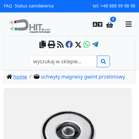
FAQ
Status zamówienia
tel:
+48 888 99 98 98
0
home
uchwyty magnesy gwint przelotowy