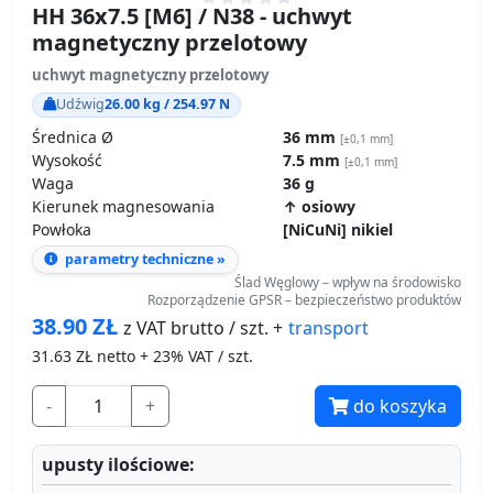
HH 36x7.5 [M6] / N38 - uchwyt
magnetyczny przelotowy
uchwyt magnetyczny przelotowy
Udźwig
26.00 kg / 254.97 N
Średnica Ø
36 mm
[±0,1 mm]
Wysokość
7.5 mm
[±0,1 mm]
Waga
36 g
Kierunek magnesowania
↑ osiowy
Powłoka
[NiCuNi] nikiel
parametry techniczne »
Ślad Węglowy – wpływ na środowisko
Rozporządzenie GPSR – bezpieczeństwo produktów
38.90
ZŁ
transport
z VAT brutto / szt. +
31.63
ZŁ netto + 23% VAT / szt.
-
+
do koszyka
upusty ilościowe: