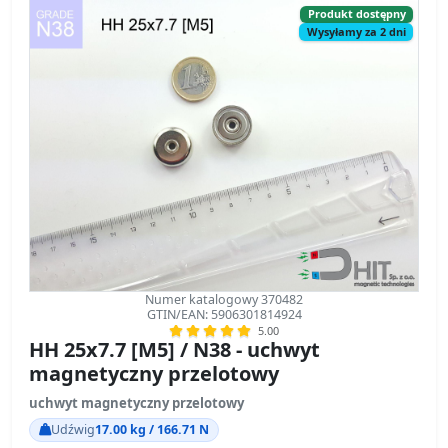
Produkt dostępny
Wysyłamy za 2 dni
Numer katalogowy 370482
GTIN/EAN: 5906301814924
5.00
HH 25x7.7 [M5] / N38 - uchwyt
magnetyczny przelotowy
uchwyt magnetyczny przelotowy
Udźwig
17.00 kg / 166.71 N