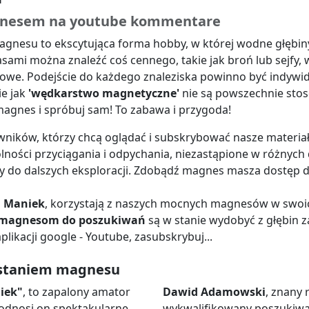
agnesem na youtube kommentare
gnesu to ekscytująca forma hobby, w której wodne głębi
ami można znaleźć coś cennego, takie jak broń lub sejfy, w
odowe. Podejście do każdego znaleziska powinno być indywi
ie jak
'wędkarstwo magnetyczne'
nie są powszechnie sto
magnes i spróbuj sam! To zabawa i przygoda!
owników, którzy chcą oglądać i subskrybować nasze materia
lności przyciągania i odpychania, niezastąpione w różnych 
 do dalszych eksploracji. Zdobądź magnes masza dostęp do
n Maniek
, korzystają z naszych mocnych magnesów w swo
magnesom do poszukiwań
są w stanie wydobyć z głębin z
aplikacji google - Youtube, zasubskrybuj...
ystaniem magnesu
iek"
, to zapalony amator
Dawid Adamowski
, znany
odnosi on spektakularne
wykwalifikowany poszukiw