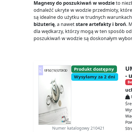
Magnesy do poszukiwań w wodzie
to niez
odnaleźć ukryte w wodzie przedmioty, które
są idealne do użytku w trudnych warunkach,
biżuterię
, a nawet
stare artefakty i broń
. 
dla wędkarzy, którzy mogą w ten sposób odz
poszukiwań w wodzie są doskonałym wyborem
UM
Produkt dostępny
- 
Wysyłamy za 2 dni
Be
uc
Śre
Wy
Wa
Po
Numer katalogowy 210421
St