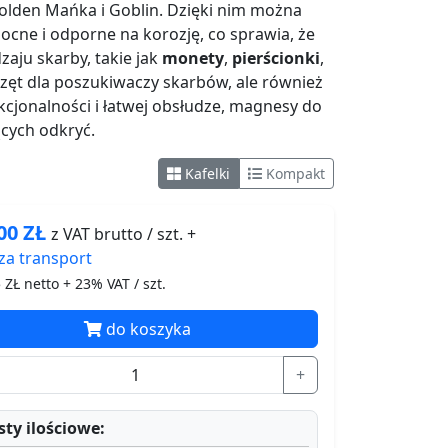
Golden Mańka i Goblin. Dzięki nim można
cne i odporne na korozję, co sprawia, że
aju skarby, takie jak
monety
,
pierścionki
,
zęt dla poszukiwaczy skarbów, ale również
kcjonalności i łatwej obsłudze, magnesy do
cych odkryć.
Kafelki
Kompakt
.00
ZŁ
z VAT brutto / szt. +
za
transport
5
ZŁ netto + 23% VAT / szt.
do koszyka
+
ty ilościowe: