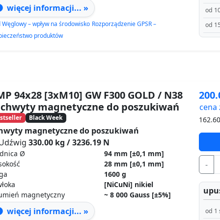
więcej informacji... »
od 10
d Węglowy – wpływ na środowisko
Rozporządzenie GPSR –
od 15
pieczeństwo produktów
P 94x28 [3xM10] GW F300 GOLD / N38
200
uchwyty magnetyczne do poszukiwań
cena 
stseller
Black Week
162.6
hwyty magnetyczne do poszukiwań
Udźwig
330.00 kg / 3236.19 N
dnica Ø
94 mm
[±0,1 mm]
sokość
28 mm
[±0,1 mm]
-
ga
1600 g
włoka
[NiCuNi] nikiel
upus
rumień magnetyczny
~ 8 000 Gauss [±5%]
więcej informacji... »
od 1 