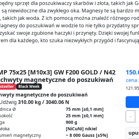
będny sprzęt dla poszukiwaczy skarbów i złota, takich jak 
 są niewidoczne dla zwykłego oka. Magnesy te są bardzo mo
 takich jak woda. Z ich pomocą można znaleźć różnego rodz
Magnesy do poszukiwań w wodzie to nie tylko przydatny spr
yskać swoje zgubione haczyki i przynęty. Dzięki swojej fun
 dla każdego, kto szuka niezwykłych przygód i fascynują
P 75x25 [M10x3] GW F200 GOLD / N42
150
uchwyty magnetyczne do poszukiwań
cena 
stseller
Black Week
121.9
hwyty magnetyczne do poszukiwań
Udźwig
310.00 kg / 3040.06 N
dnica Ø
75 mm
[±0,1 mm]
sokość
25 mm
[±0,1 mm]
-
ga
900 g
włoka
[NiCuNi] nikiel
upus
rumień magnetyczny
~ 8 000 Gauss [±5%]