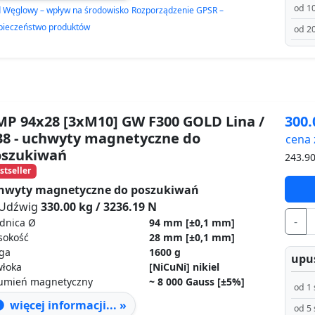
od 10
d Węglowy – wpływ na środowisko
Rozporządzenie GPSR –
pieczeństwo produktów
od 20
P 94x28 [3xM10] GW F300 GOLD Lina /
300
8 - uchwyty magnetyczne do
cena 
oszukiwań
243.9
stseller
hwyty magnetyczne do poszukiwań
Udźwig
330.00 kg / 3236.19 N
-
dnica Ø
94 mm
[±0,1 mm]
sokość
28 mm
[±0,1 mm]
ga
1600 g
upus
włoka
[NiCuNi] nikiel
rumień magnetyczny
~ 8 000 Gauss [±5%]
od 1 
więcej informacji... »
od 5 