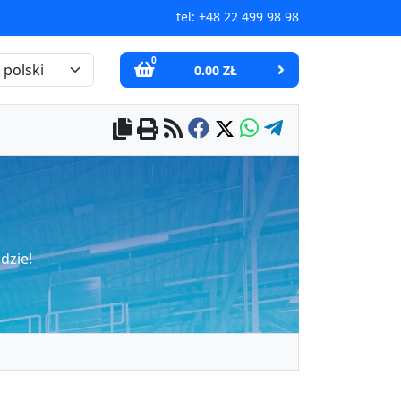
tel:
+48 22 499 98 98
0
0.00 ZŁ
dzie!