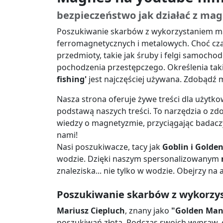
bezpieczeństwo jak działać z m
Poszukiwanie skarbów z wykorzystaniem ma
ferromagnetycznych i metalowych. Choć czas
przedmioty, takie jak śruby i felgi samoch
pochodzenia przestępczego. Określenia tak
fishing'
jest najczęściej używana. Zdobądź 
Nasza strona oferuje żywe treści dla użytk
podstawą naszych treści. To narzędzia o zdo
wiedzy o magnetyzmie, przyciągając badaczy
nami!
Nasi poszukiwacze, tacy jak
Goblin i Golde
wodzie. Dzięki naszym spersonalizowanym
znaleziska... nie tylko w wodzie. Obejrzy na 
Poszukiwanie skarbów z wykorz
Mariusz Ciepluch
, znany jako
"Golden Man
poszukiwań złota. Podczas swoich wypraw, 