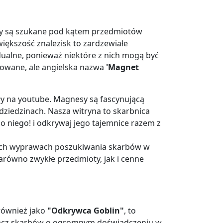
ny są szukane pod kątem przedmiotów
iększość znalezisk to zardzewiałe
dualne, ponieważ niektóre z nich mogą być
sowane, ale angielska nazwa
'Magnet
ły na youtube. Magnesy są fascynującą
dziedzinach. Nasza witryna to skarbnica
 niego! i odkrywaj jego tajemnice razem z
ich wyprawach poszukiwania skarbów w
arówno zwykłe przedmioty, jak i cenne
 również jako
"Odkrywca Goblin"
, to
acz skarbów o ogromnym doświadczeniu w