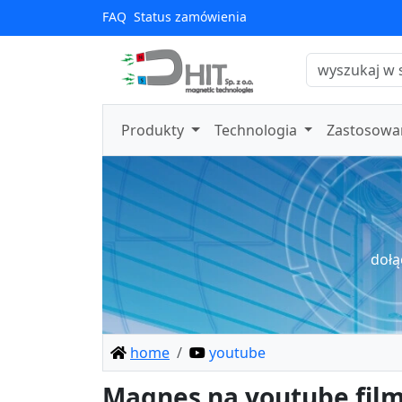
FAQ
Status zamówienia
Produkty
Technologia
Zastosowa
dołą
home
youtube
Magnes na youtube fil