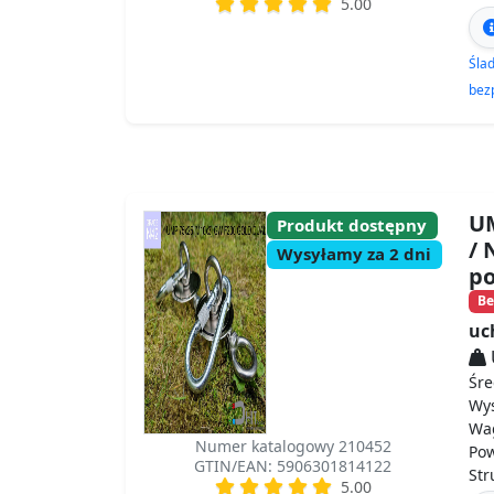
5.00
Śla
bez
UM
Produkt dostępny
/ 
Wysyłamy za 2 dni
p
Be
uc
Śre
Wy
Wa
Numer katalogowy 210452
Po
GTIN/EAN: 5906301814122
St
5.00