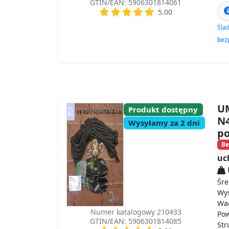
GTIN/EAN: 5906301814061
5.00
Śla
bez
UM
Produkt dostępny
N4
Wysyłamy za 2 dni
p
Be
uc
Śre
Wy
Wa
Numer katalogowy 210433
Po
GTIN/EAN: 5906301814085
St