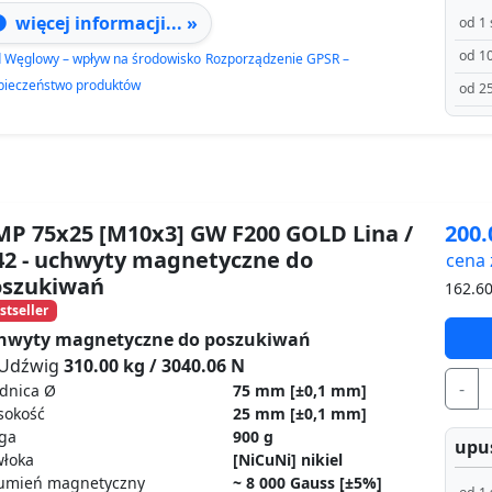
więcej informacji... »
od 1 
od 10
d Węglowy – wpływ na środowisko
Rozporządzenie GPSR –
pieczeństwo produktów
od 25
P 75x25 [M10x3] GW F200 GOLD Lina /
200
2 - uchwyty magnetyczne do
cena 
oszukiwań
162.6
stseller
hwyty magnetyczne do poszukiwań
Udźwig
310.00 kg / 3040.06 N
-
dnica Ø
75 mm
[±0,1 mm]
sokość
25 mm
[±0,1 mm]
ga
900 g
upus
włoka
[NiCuNi] nikiel
rumień magnetyczny
~ 8 000 Gauss [±5%]