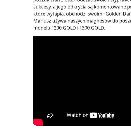
sukcesy, a jego odkrycia są komentowane pr
które wytapia, obchodzi swoim "Golden Da
Mariusz używa naszych magnesów do poszu
modelu F200 GOLD i F300 GOLD.