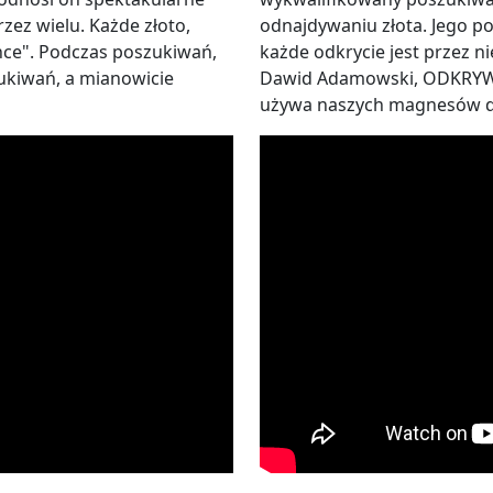
zez wielu. Każde złoto,
odnajdywaniu złota. Jego po
nce". Podczas poszukiwań,
każde odkrycie jest przez n
kiwań, a mianowicie
Dawid Adamowski, ODKRYW
używa naszych magnesów d