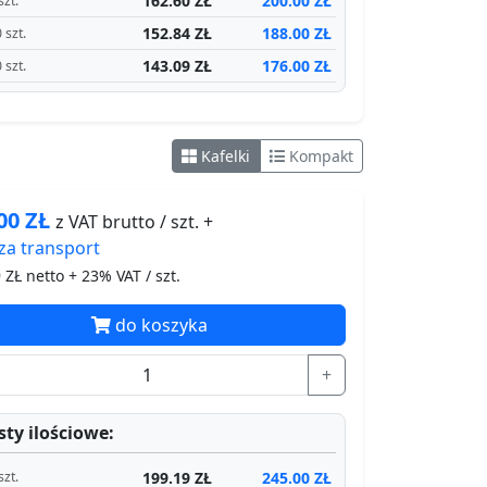
162.60 ZŁ
200.00 ZŁ
szt.
152.84 ZŁ
188.00 ZŁ
 szt.
143.09 ZŁ
176.00 ZŁ
 szt.
Kafelki
Kompakt
.00
ZŁ
z VAT brutto / szt. +
za
transport
9
ZŁ netto + 23% VAT / szt.
do koszyka
+
ty ilościowe:
199.19 ZŁ
245.00 ZŁ
szt.