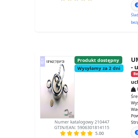
Śla
bez
UM
Produkt dostępny
- 
Wysyłamy za 2 dni
Be
uc
Śre
Wy
Wa
Po
Numer katalogowy 210447
St
GTIN/EAN: 5906301814115
5.00