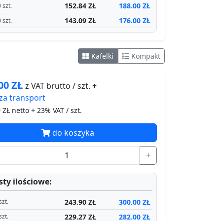
152.84 ZŁ
188.00 ZŁ
 szt.
143.09 ZŁ
176.00 ZŁ
 szt.
Kafelki
Kompakt
.00
ZŁ
z VAT brutto / szt. +
za
transport
0
ZŁ netto + 23% VAT / szt.
do koszyka
+
ty ilościowe:
243.90 ZŁ
300.00 ZŁ
szt.
229.27 ZŁ
282.00 ZŁ
szt.