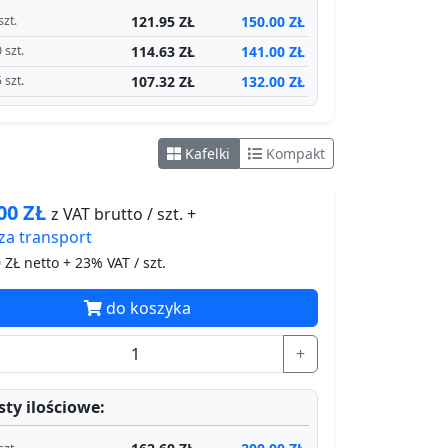
121.95 ZŁ
150.00 ZŁ
szt.
114.63 ZŁ
141.00 ZŁ
 szt.
107.32 ZŁ
132.00 ZŁ
 szt.
Kafelki
Kompakt
.00
ZŁ
z VAT brutto / szt. +
za
transport
0
ZŁ netto + 23% VAT / szt.
do koszyka
+
ty ilościowe: