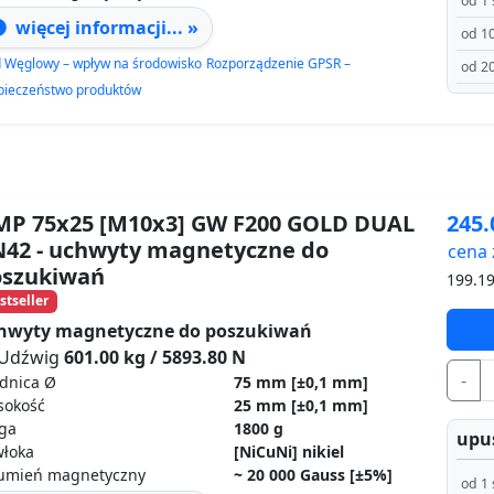
od 1 
więcej informacji... »
od 10
d Węglowy – wpływ na środowisko
Rozporządzenie GPSR –
od 20
pieczeństwo produktów
P 75x25 [M10x3] GW F200 GOLD DUAL
245
N42 - uchwyty magnetyczne do
cena 
oszukiwań
199.1
stseller
hwyty magnetyczne do poszukiwań
Udźwig
601.00 kg / 5893.80 N
-
dnica Ø
75 mm
[±0,1 mm]
sokość
25 mm
[±0,1 mm]
ga
1800 g
upus
włoka
[NiCuNi] nikiel
rumień magnetyczny
~ 20 000 Gauss [±5%]
od 1 