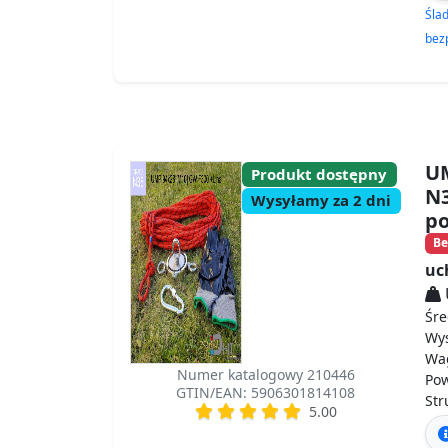
Śla
bez
UM
Produkt dostępny
N3
Wysyłamy za 2 dni
p
Be
uc
Śre
Wy
Wa
Numer katalogowy 210446
Po
GTIN/EAN: 5906301814108
St
5.00