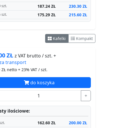
187.24 ZŁ
230.30 ZŁ
 szt.
175.29 ZŁ
215.60 ZŁ
 szt.
Kafelki
Kompakt
.00
ZŁ
z VAT brutto / szt. +
za
transport
0
ZŁ netto + 23% VAT / szt.
do koszyka
+
ty ilościowe:
162.60 ZŁ
200.00 ZŁ
szt.