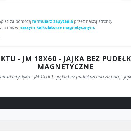
apisz za pomocą
formularz zapytania
przez naszą stronę.
z u nas w
naszym kalkulatorze magnetycznym.
!
TU - JM 18X60 - JAJKA BEZ PUDEŁK
MAGNETYCZNE
charakterystyka - JM 18x60 - jajka bez pudełka/cena za parę - j