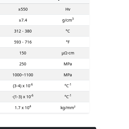
≥550
Hv
3
≥7.4
g/cm
312 - 380
°C
593 - 716
°F
150
μΩ⋅cm
250
MPa
1000~1100
MPa
-6
-1
(3-4) x 10
°C
-6
-1
-(1-3) x 10
°C
4
1.7 x 10
kg/mm²