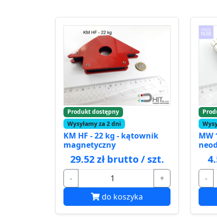
Produkt dostępny
Prod
Wysyłamy za 2 dni
Wysy
KM HF - 22 kg - kątownik
MW 1
magnetyczny
neo
29.52 zł brutto / szt.
4.
-
+
-
do koszyka