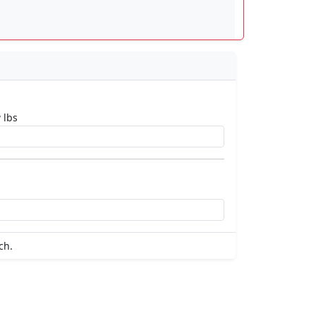
 lbs
ch.