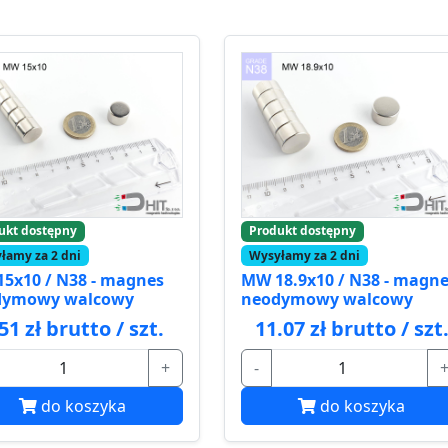
ukt dostępny
Produkt dostępny
łamy za 2 dni
Wysyłamy za 2 dni
5x10 / N38 - magnes
MW 18.9x10 / N38 - magn
dymowy walcowy
neodymowy walcowy
51 zł brutto / szt.
11.07 zł brutto / szt
+
-
do koszyka
do koszyka