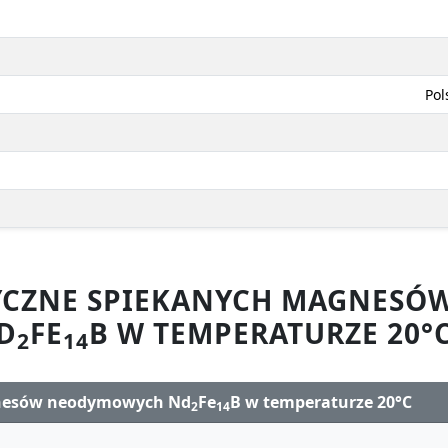
Pol
YCZNE SPIEKANYCH MAGNES
D
FE
B W TEMPERATURZE 20°
2
14
gnesów neodymowych Nd
Fe
B w temperaturze 20°C
2
14