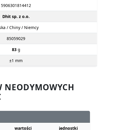
5906301814412
Dhit sp. z o.o.
ska / Chiny / Niemcy
85059029
83
g
±1
mm
ÓW NEODYMOWYCH
C
wartości
jednostki