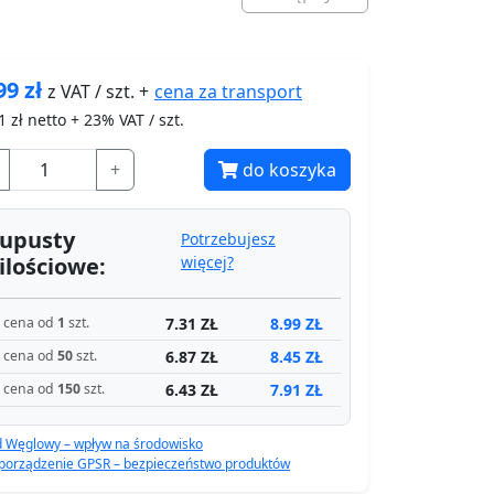
99
zł
cena za
transport
z VAT / szt. +
1
zł netto + 23% VAT / szt.
+
do koszyka
upusty
Potrzebujesz
ilościowe:
więcej?
7.31 ZŁ
8.99 ZŁ
cena od
1
szt.
6.87 ZŁ
8.45 ZŁ
cena od
50
szt.
6.43 ZŁ
7.91 ZŁ
cena od
150
szt.
d Węglowy – wpływ na środowisko
porządzenie GPSR – bezpieczeństwo produktów