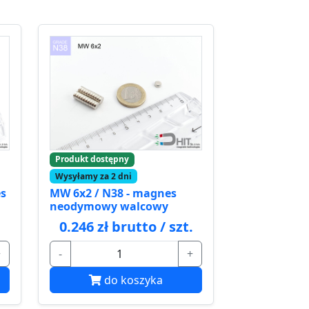
Produkt dostępny
Wysyłamy za 2 dni
es
MW 6x2 / N38 - magnes
neodymowy walcowy
.
0.246 zł brutto / szt.
+
-
+
do koszyka