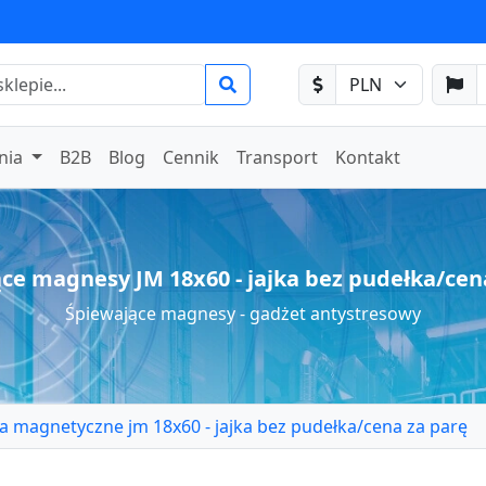
nia
B2B
Blog
Cennik
Transport
Kontakt
ce magnesy JM 18x60 - jajka bez pudełka/cen
Śpiewające magnesy - gadżet antystresowy
ka magnetyczne jm 18x60 - jajka bez pudełka/cena za parę
 jajka magnetyczne