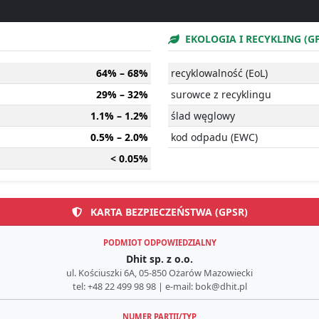
EKOLOGIA I RECYKLING (G
64% – 68%
recyklowalność (EoL)
29% – 32%
surowce z recyklingu
1.1% – 1.2%
ślad węglowy
0.5% – 2.0%
kod odpadu (EWC)
< 0.05%
KARTA BEZPIECZEŃSTWA (GPSR)
PODMIOT ODPOWIEDZIALNY
Dhit sp. z o.o.
ul. Kościuszki 6A, 05-850 Ożarów Mazowiecki
tel: +48 22 499 98 98 | e-mail: bok@dhit.pl
NUMER PARTII/TYP