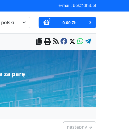
e-mail:
bok@dhit.pl
0
0.00 ZŁ
a za parę
następny →