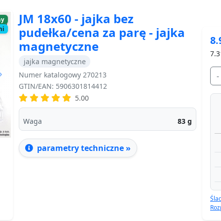
JM 18x60 - jajka bez
ny
pudełka/cena za parę - jajka
ni
8.
magnetyczne
7.3
jajka magnetyczne
Numer katalogowy 270213
-
Next
GTIN/EAN: 5906301814412
5.00
Waga
83
g
parametry techniczne »
Śla
Roz