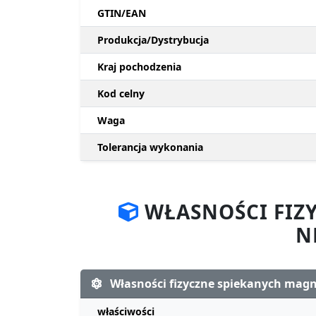
GTIN/EAN
Produkcja/Dystrybucja
Kraj pochodzenia
Kod celny
Waga
Tolerancja wykonania
WŁASNOŚCI FIZ
N
Własności fizyczne spiekanych ma
właściwości