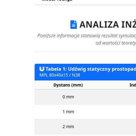
ANALIZA IN
Poniższe informacje stanowią rezultat symulac
od wartości teoret
Tabela 1: Udźwig statyczny prostopadł
MPL 80x40x15 / N38
Dystans (mm)
In
0 mm
1 mm
2 mm