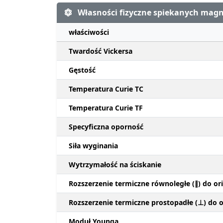
Własności fizyczne spiekanych ma
właściwości
Twardość Vickersa
Gęstość
Temperatura Curie TC
Temperatura Curie TF
Specyficzna oporność
Siła wyginania
Wytrzymałość na ściskanie
Rozszerzenie termiczne równoległe (∥) do ori
Rozszerzenie termiczne prostopadłe (⊥) do or
Moduł Younga