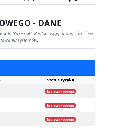
OWEGO - DANE
eriału Nd
Fe
B. Realne osiągi mogą różnić się
2
14
ektowaniu systemów.
)
Status ryzyka
s
krytyczny poziom
s
krytyczny poziom
s
krytyczny poziom