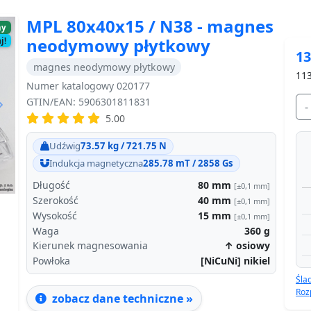
MPL 80x40x15 / N38 - magnes
ny
neodymowy płytkowy
j!
13
magnes neodymowy płytkowy
113
Numer katalogowy 020177
GTIN/EAN: 5906301811831
-
5.00
Next
Udźwig
73.57 kg / 721.75 N
Indukcja magnetyczna
285.78 mT / 2858 Gs
Długość
80
mm
[±0,1 mm]
Szerokość
40
mm
[±0,1 mm]
Wysokość
15
mm
[±0,1 mm]
Waga
360
g
Kierunek magnesowania
↑ osiowy
Powłoka
[NiCuNi] nikiel
Śla
Roz
zobacz dane techniczne »