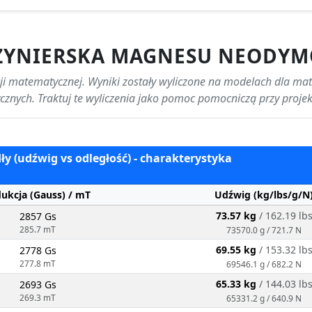
ŻYNIERSKA MAGNESU NEODYM
ji matematycznej. Wyniki zostały wyliczone na modelach dla mat
ycznych. Traktuj te wyliczenia jako pomoc pomocniczą przy proj
y (udźwig vs odległość) - charakterystyka
dukcja (Gauss) / mT
Udźwig (kg/lbs/g/N
73.57 kg
/ 162.19 lb
2857 Gs
285.7 mT
73570.0 g / 721.7 N
69.55 kg
/ 153.32 lb
2778 Gs
277.8 mT
69546.1 g / 682.2 N
65.33 kg
/ 144.03 lb
2693 Gs
269.3 mT
65331.2 g / 640.9 N