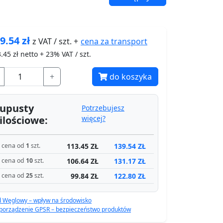
9.54
zł
cena za
transport
z VAT / szt. +
.45
zł netto + 23% VAT / szt.
+
do koszyka
upusty
Potrzebujesz
ilościowe:
więcej?
113.45 ZŁ
139.54 ZŁ
cena od
1
szt.
106.64 ZŁ
131.17 ZŁ
cena od
10
szt.
99.84 ZŁ
122.80 ZŁ
cena od
25
szt.
d Węglowy – wpływ na środowisko
porządzenie GPSR – bezpieczeństwo produktów