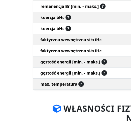
remanencja Br [min. - maks.]
?
koercja bHc
?
koercja bHc
?
faktyczna wewnętrzna siła iHc
faktyczna wewnętrzna siła iHc
gęstość energii [min. - maks.]
?
gęstość energii [min. - maks.]
?
max. temperatura
?
WŁASNOŚCI FI