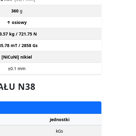
360
g
↑ osiowy
3.57 kg / 721.75 N
85.78 mT / 2858 Gs
[NiCuNi] nikiel
±0.1
mm
AŁU N38
jednostki
kGs