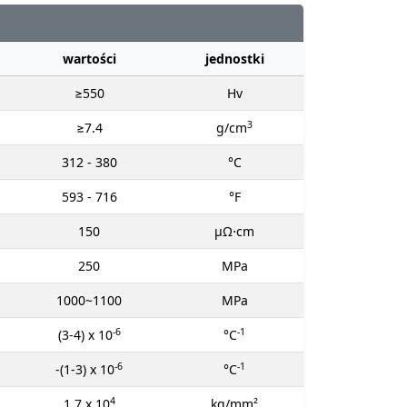
wartości
jednostki
≥550
Hv
3
≥7.4
g/cm
312 - 380
°C
593 - 716
°F
150
μΩ⋅cm
250
MPa
1000~1100
MPa
-6
-1
(3-4) x 10
°C
-6
-1
-(1-3) x 10
°C
4
1.7 x 10
kg/mm²