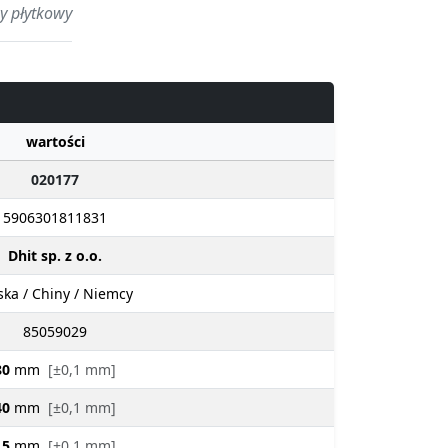
y płytkowy
wartości
020177
5906301811831
Dhit sp. z o.o.
ska / Chiny / Niemcy
85059029
80
mm
[±0,1 mm]
40
mm
[±0,1 mm]
15
mm
[±0,1 mm]