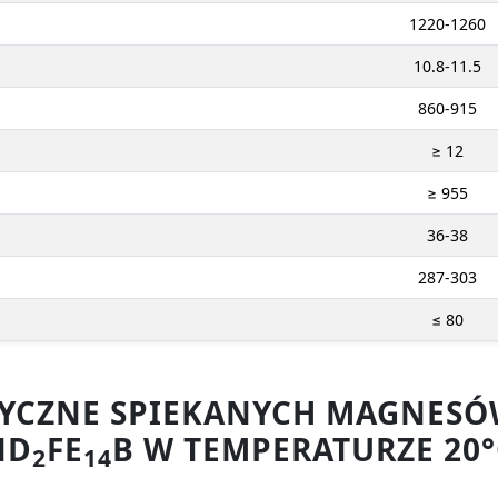
1220-1260
10.8-11.5
860-915
≥ 12
≥ 955
36-38
287-303
≤ 80
ZYCZNE SPIEKANYCH MAGNE
ND
FE
B W TEMPERATURZE 20°
2
14