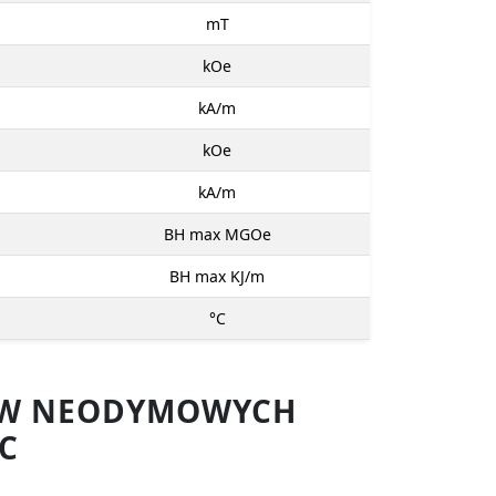
mT
kOe
kA/m
kOe
kA/m
BH max MGOe
BH max KJ/m
°C
SÓW NEODYMOWYCH
C