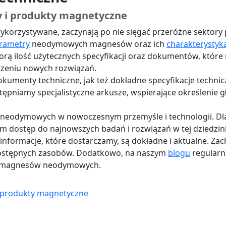
 i produkty magnetyczne
ykorzystywane, zaczynają po nie sięgać przeróżne sektory
rametry
neodymowych magnesów oraz ich
charakterystyk
orą ilość użytecznych specyfikacji oraz dokumentów, któr
worzeniu nowych rozwiązań.
okumenty techniczne, jak też dokładne specyfikacje technic
tępniamy specjalistyczne arkusze, wspierające określeni
 neodymowych w nowoczesnym przemyśle i technologii. Dla
m dostęp do najnowszych badań i rozwiązań w tej dziedzi
informacje, które dostarczamy, są dokładne i aktualne. Z
 dostępnych zasobów. Dodatkowo, na naszym
blogu
regularni
ie magnesów neodymowych.
 produkty magnetyczne