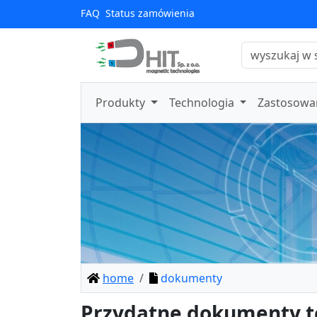
FAQ
Status zamówienia
Produkty
Technologia
Zastosowa
home
dokumenty
Przydatne dokumenty t