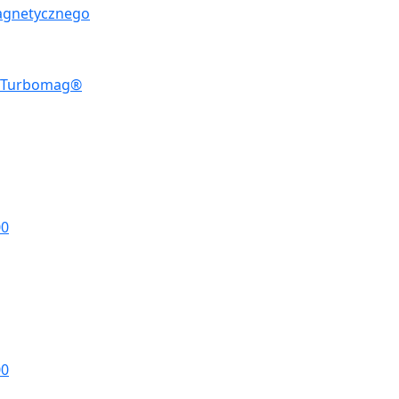
agnetycznego
w Turbomag®
00
00