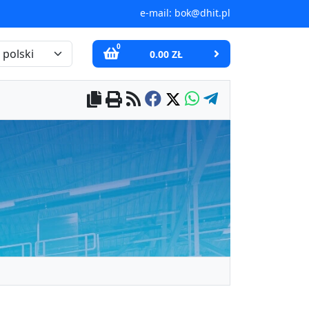
e-mail:
bok@dhit.pl
0
0.00 ZŁ