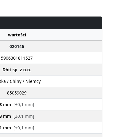
wartości
020146
5906301811527
Dhit sp. z o.o.
ska / Chiny / Niemcy
85059029
3
mm
[±0,1 mm]
3
mm
[±0,1 mm]
1
mm
[±0,1 mm]