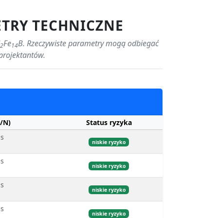
ETRY TECHNICZNE
Fe
B. Rzeczywiste parametry mogą odbiegać
2
14
projektantów.
/N)
Status ryzyka
bs
niskie ryzyko
bs
niskie ryzyko
bs
niskie ryzyko
bs
niskie ryzyko