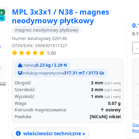
MPL 3x3x1 / N38 - magnes
ny
neodymowy płytkowy
ro
0.
magnes neodymowy płytkowy
0.1
Numer katalogowy 020146
GTIN/EAN: 5906301811527
-
5.00
Next
Udźwig
0.23 kg / 2.29 N
Indukcja magnetyczna
317.31 mT / 3173 Gs
Długość
3
mm
[±0,1 mm]
Szerokość
3
mm
[±0,1 mm]
Wysokość
1
mm
[±0,1 mm]
Waga
0.07
g
Kierunek magnesowania
↑ osiowy
Powłoka
[NiCuNi] nikiel
Śla
Roz
właściwości techniczne »