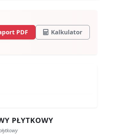
aport PDF
Kalkulator
OWY PŁYTKOWY
płytkowy