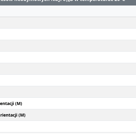
2
14
entacji (M)
ientacji (M)