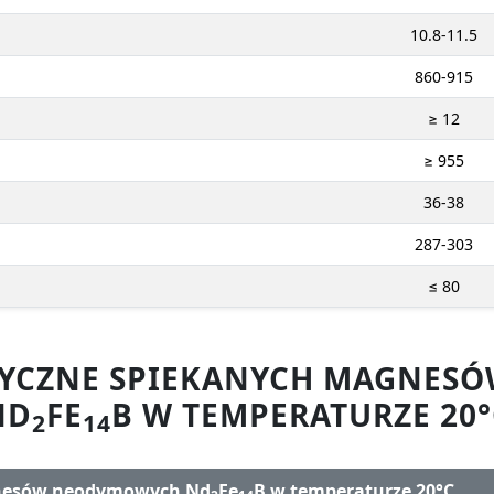
10.8-11.5
860-915
≥ 12
≥ 955
36-38
287-303
≤ 80
ZYCZNE SPIEKANYCH MAGNE
ND
FE
B W TEMPERATURZE 20°
2
14
gnesów neodymowych Nd
Fe
B w temperaturze 20°C