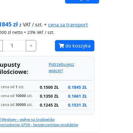
1845
zł
cena za
transport
z VAT / szt. +
500
zł netto + 23% VAT / szt.
+
do koszyka
upusty
Potrzebujesz
ilościowe:
więcej?
0.1500 ZŁ
0.1845 ZŁ
cena od
1
szt.
0.1350 ZŁ
0.1661 ZŁ
cena od
10000
szt.
0.1245 ZŁ
0.1531 ZŁ
cena od
30000
szt.
d Węglowy – wpływ na środowisko
porządzenie GPSR – bezpieczeństwo produktów