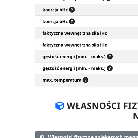
koercja bHc
?
koercja bHc
?
faktyczna wewnętrzna siła iHc
faktyczna wewnętrzna siła iHc
gęstość energii [min. - maks.]
?
gęstość energii [min. - maks.]
?
max. temperatura
?
WŁASNOŚCI FI
Własności fizyczne spiekanych ma