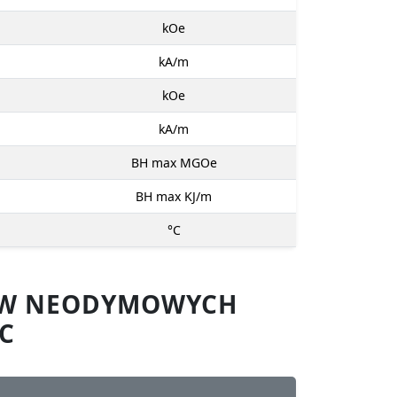
kOe
kA/m
kOe
kA/m
BH max MGOe
BH max KJ/m
°C
SÓW NEODYMOWYCH
C