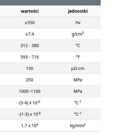
wartości
jednostki
≥550
Hv
3
≥7.4
g/cm
312 - 380
°C
593 - 716
°F
150
μΩ⋅cm
250
MPa
1000~1100
MPa
-6
-1
(3-4) x 10
°C
-6
-1
-(1-3) x 10
°C
4
1.7 x 10
kg/mm²