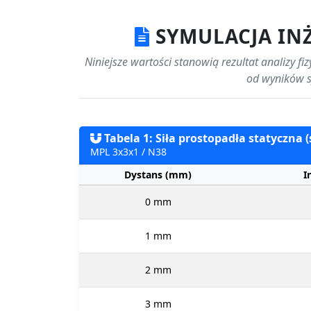
SYMULACJA IN
Niniejsze wartości stanowią rezultat analizy f
od wyników s
Tabela 1: Siła prostopadła statyczna (
MPL 3x3x1 / N38
Dystans (mm)
I
0 mm
1 mm
2 mm
3 mm