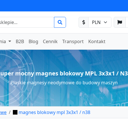
nia
B2B
Blog
Cennik
Transport
Kontakt
Super mocny magnes blokowy MPL 3x3x1 / N3
Płaskie magnesy neodymowe do budowy maszyn
owe
magnes blokowy mpl 3x3x1 / n38
łytkowy