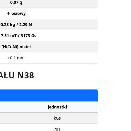
0.07
g
↑ osiowy
0.23 kg / 2.29 N
17.31 mT / 3173 Gs
[NiCuNi] nikiel
±0.1
mm
AŁU N38
jednostki
kGs
mT