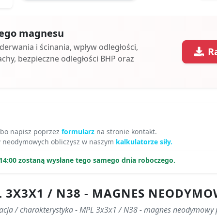
 tego magnesu
oderwania i ścinania, wpływ odległości,
R
achy, bezpieczne odległości BHP oraz
lbo napisz poprzez
formularz
na stronie kontakt.
ów neodymowych obliczysz w naszym
kalkulatorze siły.
14:00 zostaną wysłane tego samego dnia roboczego.
L 3X3X1 / N38 - MAGNES NEODYM
kacja / charakterystyka - MPL 3x3x1 / N38 - magnes neodymowy 