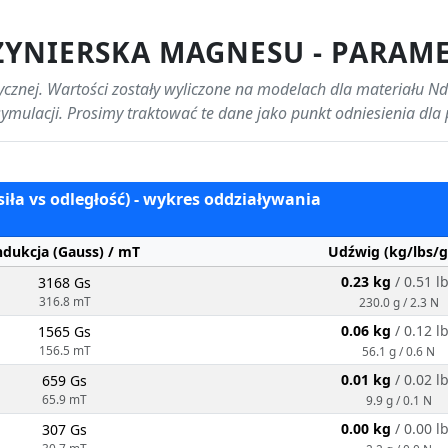
ŻYNIERSKA MAGNESU - PARAM
izycznej. Wartości zostały wyliczone na modelach dla materiału Nd
ymulacji. Prosimy traktować te dane jako punkt odniesienia dla 
siła vs odległość) - wykres oddziaływania
ndukcja (Gauss) / mT
Udźwig (kg/lbs/g
0.23 kg
/ 0.51 l
3168 Gs
316.8 mT
230.0 g / 2.3 N
0.06 kg
/ 0.12 l
1565 Gs
156.5 mT
56.1 g / 0.6 N
0.01 kg
/ 0.02 l
659 Gs
65.9 mT
9.9 g / 0.1 N
0.00 kg
/ 0.00 l
307 Gs