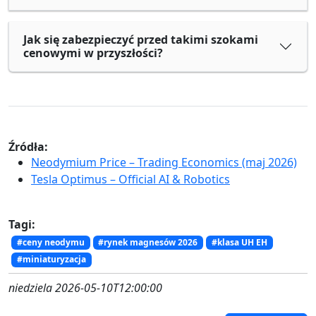
Jak się zabezpieczyć przed takimi szokami
cenowymi w przyszłości?
Źródła:
Neodymium Price – Trading Economics (maj 2026)
Tesla Optimus – Official AI & Robotics
Tagi:
#ceny neodymu
#rynek magnesów 2026
#klasa UH EH
#miniaturyzacja
niedziela 2026-05-10T12:00:00