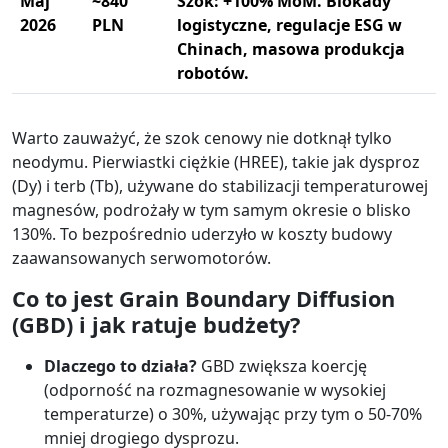
Maj
~840
Szok: +100% MoM. Blokady
2026
PLN
logistyczne, regulacje ESG w
Chinach, masowa produkcja
robotów.
Warto zauważyć, że szok cenowy nie dotknął tylko
neodymu. Pierwiastki ciężkie (HREE), takie jak dysproz
(Dy) i terb (Tb), używane do stabilizacji temperaturowej
magnesów, podrożały w tym samym okresie o blisko
130%. To bezpośrednio uderzyło w koszty budowy
zaawansowanych serwomotorów.
Co to jest Grain Boundary Diffusion
(GBD) i jak ratuje budżety?
Dlaczego to działa?
GBD zwiększa koercję
(odporność na rozmagnesowanie w wysokiej
temperaturze) o 30%, używając przy tym o 50-70%
mniej drogiego dysprozu.