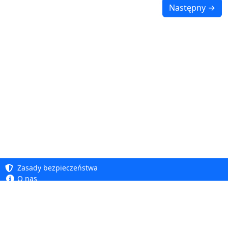
Następny →
Zasady bezpieczeństwa
O nas
Baza wiedzy
Polityka prywatności
Copyright 2005 - 2026
Polityka cookie
Dhit sp. z o. o.
Dostępność