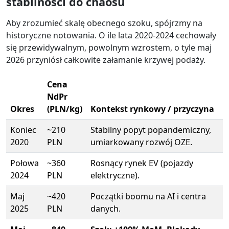
stabilności do chaosu
Aby zrozumieć skalę obecnego szoku, spójrzmy na
historyczne notowania. O ile lata 2020-2024 cechowały
się przewidywalnym, powolnym wzrostem, o tyle maj
2026 przyniósł całkowite załamanie krzywej podaży.
Cena
NdPr
Okres
(PLN/kg)
Kontekst rynkowy / przyczyna
Koniec
~210
Stabilny popyt popandemiczny,
2020
PLN
umiarkowany rozwój OZE.
Połowa
~360
Rosnący rynek EV (pojazdy
2024
PLN
elektryczne).
Maj
~420
Początki boomu na AI i centra
2025
PLN
danych.