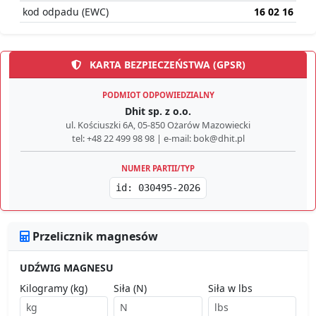
kod odpadu (EWC)
16 02 16
KARTA BEZPIECZEŃSTWA (GPSR)
PODMIOT ODPOWIEDZIALNY
Dhit sp. z o.o.
ul. Kościuszki 6A, 05-850 Ożarów Mazowiecki
tel: +48 22 499 98 98 | e-mail: bok@dhit.pl
NUMER PARTII/TYP
id: 030495-2026
Przelicznik magnesów
UDŹWIG MAGNESU
Kilogramy (kg)
Siła (N)
Siła w lbs