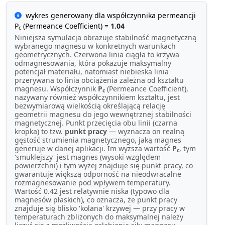
wykres generowany dla współczynnika permeancji
P
(Permeance Coefficient) =
1.04
c
Niniejsza symulacja obrazuje stabilność magnetyczną
wybranego magnesu w konkretnych warunkach
geometrycznych. Czerwona linia ciągła to krzywa
odmagnesowania, która pokazuje maksymalny
potencjał materiału, natomiast niebieska linia
przerywana to linia obciążenia zależna od kształtu
magnesu. Współczynnik
P
(Permeance Coefficient),
c
nazywany również współczynnikiem kształtu, jest
bezwymiarową wielkością określającą relację
geometrii magnesu do jego wewnętrznej stabilności
magnetycznej. Punkt przecięcia obu linii (czarna
kropka) to tzw.
punkt pracy
— wyznacza on realną
gęstość strumienia magnetycznego, jaką magnes
generuje w danej aplikacji. Im wyższa wartość
P
, tym
c
'smuklejszy' jest magnes (wysoki względem
powierzchni) i tym wyżej znajduje się punkt pracy, co
gwarantuje większą odporność na nieodwracalne
rozmagnesowanie pod wpływem temperatury.
Wartość 0.42 jest relatywnie niska (typowo dla
magnesów płaskich), co oznacza, że punkt pracy
znajduje się blisko 'kolana' krzywej — przy pracy w
temperaturach zbliżonych do maksymalnej należy