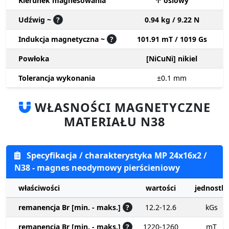
Kierunek magnesowania
↑ osiowy
Udźwig ~
?
0.94 kg / 9.22 N
Indukcja magnetyczna ~
?
101.91 mT / 1019 Gs
Powłoka
[NiCuNi] nikiel
Tolerancja wykonania
±0.1
mm
WŁASNOŚCI MAGNETYCZNE
MATERIAŁU N38
Specyfikacja / charakterystyka MP 24x16x2 /
N38 - magnes neodymowy pierścieniowy
właściwości
wartości
jednostki
remanencja Br [min. - maks.]
?
12.2-12.6
kGs
remanencja Br [min. - maks.]
?
1220-1260
mT