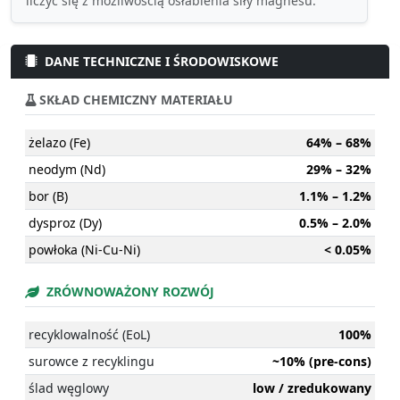
liczyć się z możliwością osłabienia siły magnesu.
DANE TECHNICZNE I ŚRODOWISKOWE
SKŁAD CHEMICZNY MATERIAŁU
żelazo (Fe)
64% – 68%
neodym (Nd)
29% – 32%
bor (B)
1.1% – 1.2%
dysproz (Dy)
0.5% – 2.0%
powłoka (Ni-Cu-Ni)
< 0.05%
ZRÓWNOWAŻONY ROZWÓJ
recyklowalność (EoL)
100%
surowce z recyklingu
~10% (pre-cons)
ślad węglowy
low / zredukowany