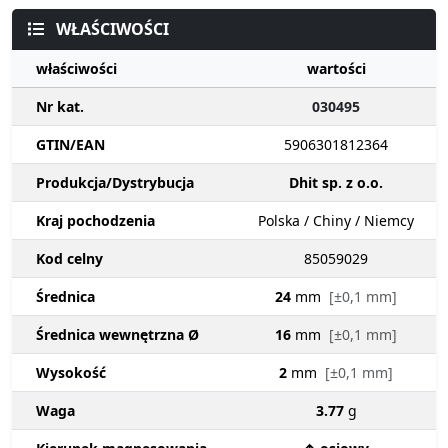
WŁAŚCIWOŚCI
właściwości
wartości
Nr kat.
030495
GTIN/EAN
5906301812364
Produkcja/Dystrybucja
Dhit sp. z o.o.
Kraj pochodzenia
Polska / Chiny / Niemcy
Kod celny
85059029
Średnica
24
mm
[±0,1 mm]
Średnica wewnętrzna Ø
16
mm
[±0,1 mm]
Wysokość
2
mm
[±0,1 mm]
Waga
3.77
g