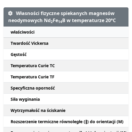
Własności fizyczne spiekanych magnesów
neodymowych Nd
Fe
B w temperaturze 20°C
2
14
właściwości
Twardość Vickersa
Gęstość
Temperatura Curie TC
Temperatura Curie TF
Specyficzna oporność
Siła wyginania
Wytrzymałość na ściskanie
Rozszerzenie termiczne równoległe (∥) do orientacji (M)