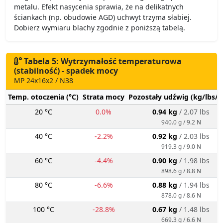
metalu. Efekt nasycenia sprawia, że na delikatnych
ściankach (np. obudowie AGD) uchwyt trzyma słabiej.
Dobierz wymiaru blachy zgodnie z poniższą tabelą.
Tabela 5: Wytrzymałość temperaturowa
(stabilność) - spadek mocy
MP 24x16x2 / N38
Temp. otoczenia (°C)
Strata mocy
Pozostały udźwig (kg/lbs/g
20 °C
0.0%
0.94 kg
/ 2.07 lbs
940.0 g / 9.2 N
40 °C
-2.2%
0.92 kg
/ 2.03 lbs
919.3 g / 9.0 N
60 °C
-4.4%
0.90 kg
/ 1.98 lbs
898.6 g / 8.8 N
80 °C
-6.6%
0.88 kg
/ 1.94 lbs
878.0 g / 8.6 N
100 °C
-28.8%
0.67 kg
/ 1.48 lbs
669.3 g / 6.6 N