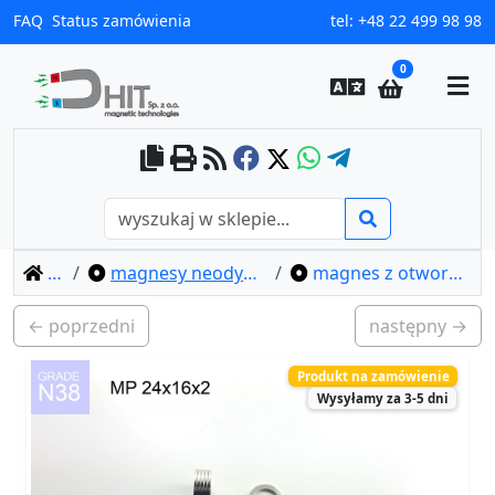
FAQ
Status zamówienia
tel:
+48 22 499 98 98
0
home
magnesy neodymowe pierścieniowe
magnes z otworem mp 24x16x2 / n38
← poprzedni
następny →
Produkt na zamówienie
Wysyłamy za 3-5 dni