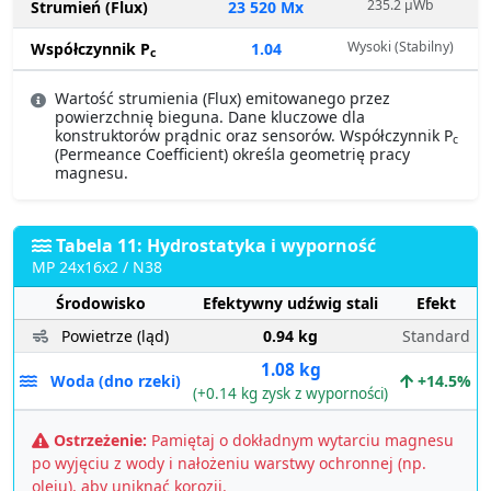
235.2 µWb
Strumień (Flux)
23 520 Mx
Wysoki (Stabilny)
Współczynnik P
1.04
c
Wartość strumienia (Flux) emitowanego przez
powierzchnię bieguna. Dane kluczowe dla
konstruktorów prądnic oraz sensorów. Współczynnik P
c
(Permeance Coefficient) określa geometrię pracy
magnesu.
Tabela 11: Hydrostatyka i wyporność
MP 24x16x2 / N38
Środowisko
Efektywny udźwig stali
Efekt
Powietrze (ląd)
0.94 kg
Standard
1.08 kg
Woda (dno rzeki)
+14.5%
(+0.14 kg zysk z wyporności)
Ostrzeżenie:
Pamiętaj o dokładnym wytarciu magnesu
po wyjęciu z wody i nałożeniu warstwy ochronnej (np.
oleju), aby uniknąć korozji.