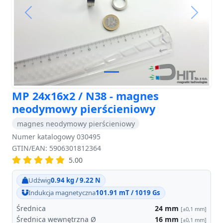
Previous
Next
MP 24x16x2 / N38 - magnes
neodymowy pierścieniowy
magnes neodymowy pierścieniowy
Numer katalogowy 030495
GTIN/EAN: 5906301812364
5.00
Udźwig
0.94 kg / 9.22 N
Indukcja magnetyczna
101.91 mT / 1019 Gs
Średnica
24
mm
[±0,1 mm]
Średnica wewnętrzna Ø
16
mm
[±0,1 mm]