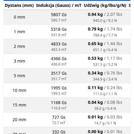
Dystans (mm)
Indukcja (Gauss) / mT
Udźwig (kg/lbs/g/N)
St
0.94 kg
/ 2.07 lbs
5807 Gs
0 mm
580.7 mT
940.0 g / 9.2 N
0.79 kg
/ 1.74 lbs
5318 Gs
1 mm
531.8 mT
788.4 g / 7.7 N
0.65 kg
/ 1.44 lbs
4833 Gs
2 mm
483.3 mT
651.1 g / 6.4 N
0.53 kg
/ 1.17 lbs
4366 Gs
3 mm
436.6 mT
531.5 g / 5.2 N
0.34 kg
/ 0.76 lbs
3517 Gs
5 mm
351.7 mT
344.9 g / 3.4 N
0.11 kg
/ 0.24 lbs
1995 Gs
10 mm
199.5 mT
111.0 g / 1.1 N
0.04 kg
/ 0.08 lbs
1168 Gs
15 mm
116.8 mT
38.0 g / 0.4 N
0.01 kg
/ 0.03 lbs
727 Gs
20 mm
72.7 mT
14.7 g / 0.1 N
0.00 kg
/ 0.01 lbs
332 Gs