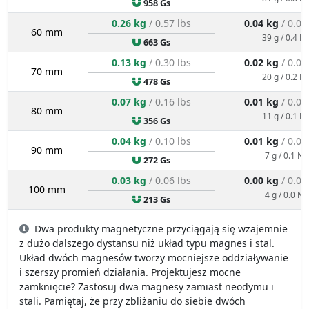
958 Gs
0.26 kg
/ 0.57 lbs
0.04 kg
/ 0.09
60 mm
39 g / 0.4 N
663 Gs
0.13 kg
/ 0.30 lbs
0.02 kg
/ 0.04
70 mm
20 g / 0.2 N
478 Gs
0.07 kg
/ 0.16 lbs
0.01 kg
/ 0.02
80 mm
11 g / 0.1 N
356 Gs
0.04 kg
/ 0.10 lbs
0.01 kg
/ 0.01
90 mm
7 g / 0.1 N
272 Gs
0.03 kg
/ 0.06 lbs
0.00 kg
/ 0.01
100 mm
4 g / 0.0 N
213 Gs
Dwa produkty magnetyczne przyciągają się wzajemnie
z dużo dalszego dystansu niż układ typu magnes i stal.
Układ dwóch magnesów tworzy mocniejsze oddziaływanie
i szerszy promień działania. Projektujesz mocne
zamknięcie? Zastosuj dwa magnesy zamiast neodymu i
stali. Pamiętaj, że przy zbliżaniu do siebie dwóch