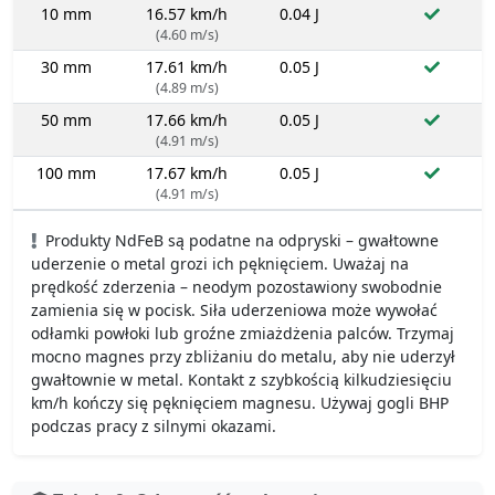
10 mm
16.57 km/h
0.04 J
(4.60 m/s)
30 mm
17.61 km/h
0.05 J
(4.89 m/s)
50 mm
17.66 km/h
0.05 J
(4.91 m/s)
100 mm
17.67 km/h
0.05 J
(4.91 m/s)
Produkty NdFeB są podatne na odpryski – gwałtowne
uderzenie o metal grozi ich pęknięciem. Uważaj na
prędkość zderzenia – neodym pozostawiony swobodnie
zamienia się w pocisk. Siła uderzeniowa może wywołać
odłamki powłoki lub groźne zmiażdżenia palców. Trzymaj
mocno magnes przy zbliżaniu do metalu, aby nie uderzył
gwałtownie w metal. Kontakt z szybkością kilkudziesięciu
km/h kończy się pęknięciem magnesu. Używaj gogli BHP
podczas pracy z silnymi okazami.