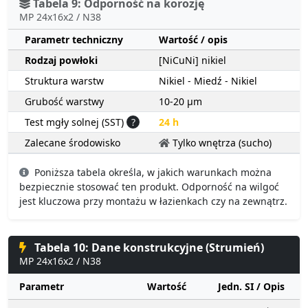
Tabela 9: Odporność na korozję
MP 24x16x2 / N38
Parametr techniczny
Wartość / opis
Rodzaj powłoki
[NiCuNi] nikiel
Struktura warstw
Nikiel - Miedź - Nikiel
Grubość warstwy
10-20 µm
Test mgły solnej (SST)
?
24 h
Zalecane środowisko
Tylko wnętrza (sucho)
Poniższa tabela określa, w jakich warunkach można
bezpiecznie stosować ten produkt. Odporność na wilgoć
jest kluczowa przy montażu w łazienkach czy na zewnątrz.
Tabela 10: Dane konstrukcyjne (Strumień)
MP 24x16x2 / N38
Parametr
Wartość
Jedn. SI / Opis