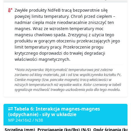
Zwykłe produkty NdFeB tracą bezpowrotnie siłę
powyżej limitu temperatury. Chroń przed ciepłem –
nadmiar ciepła może nieodwracalnie zniszczyć ten
magnes. Wraz ze wzrostem temperatury moc
magnesu chwilowo spada. Zrezygnuj z użycia tego
produktu w gorącym otoczeniu przekraczających jego
limit temperatury pracy. Przekroczenie progu
krytycznego doprowadzi do trwałej degradacji
właściwości magnetycznych.
*Nota inżynierska: Wytrzymałość temperaturowa jest zależna
zarówno od klasy materiału, jak i od tzw. współczynnika kształtu Pc.
Cienkie magnesy (tzw. pancake magnets) tracą właściwości w
niższych temperaturach niż wysokie walce. Kolor czerwony w tabeli
sygnalizuje możliwość trwałego uszkodzenia pola dla tego modelu.
Tabela 6: Interakcja magnes-magnes
(odpychanie) - siły w układzie
MP 24x16x2 / N38
Szczelina (mm)
Przyciąganie (kg/lbs) (N-S)
Opór ścinania (kg/