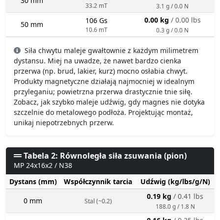
30 mm
33.2 mT
3.1 g / 0.0 N
0.00 kg
/ 0.00 lbs
106 Gs
50 mm
10.6 mT
0.3 g / 0.0 N
Siła chwytu maleje gwałtownie z każdym milimetrem
dystansu. Miej na uwadze, że nawet bardzo cienka
przerwa (np. brud, lakier, kurz) mocno osłabia chwyt.
Produkty magnetyczne działają najmocniej w idealnym
przyleganiu; powietrzna przerwa drastycznie tnie siłę.
Zobacz, jak szybko maleje udźwig, gdy magnes nie dotyka
szczelnie do metalowego podłoża. Projektując montaż,
unikaj niepotrzebnych przerw.
Tabela 2: Równoległa siła zsuwania (pion)
MP 24x16x2 / N38
Dystans (mm)
Współczynnik tarcia
Udźwig (kg/lbs/g/N)
0.19 kg
/ 0.41 lbs
0 mm
Stal (~0.2)
188.0 g / 1.8 N