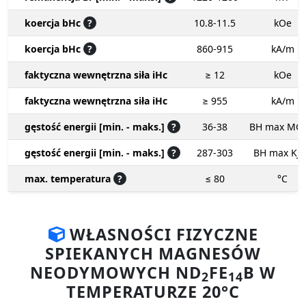
koercja bHc
?
10.8-11.5
kOe
koercja bHc
?
860-915
kA/m
faktyczna wewnętrzna siła iHc
≥ 12
kOe
faktyczna wewnętrzna siła iHc
≥ 955
kA/m
gęstość energii [min. - maks.]
?
36-38
BH max MG
gęstość energii [min. - maks.]
?
287-303
BH max KJ
max. temperatura
?
≤ 80
°C
WŁASNOŚCI FIZYCZNE
SPIEKANYCH MAGNESÓW
NEODYMOWYCH ND
FE
B W
2
14
TEMPERATURZE 20°C