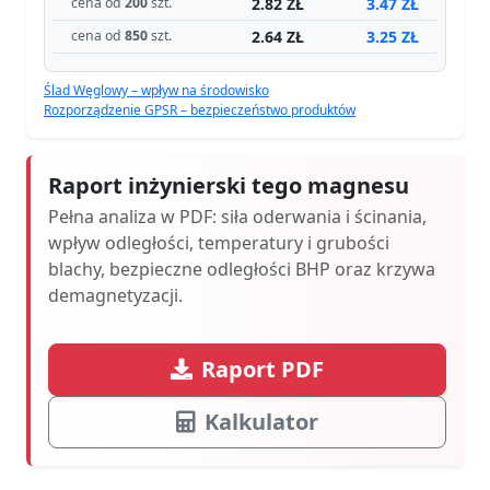
2.82 ZŁ
3.47 ZŁ
cena od
200
szt.
2.64 ZŁ
3.25 ZŁ
cena od
850
szt.
Ślad Węglowy – wpływ na środowisko
Rozporządzenie GPSR – bezpieczeństwo produktów
Raport inżynierski tego magnesu
Pełna analiza w PDF: siła oderwania i ścinania,
wpływ odległości, temperatury i grubości
blachy, bezpieczne odległości BHP oraz krzywa
demagnetyzacji.
Raport PDF
Kalkulator