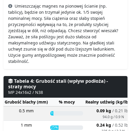
Umieszczając magnes na pionowej ścianie (np.
tablicy), będzie on trzymał jedynie ok. 1/5 swojej
nominalnej mocy. Siła ciążenia oraz słaby stopień
przyczepności wpływają na to, że produkty szybciej
zjeżdżają w dół, niż odpadają. Chcesz stworzyć wieszak?
Zauważ, że siła poślizgu jest dużo słabsza od
maksymalnego udźwigu statycznego. Na gładkiej stali
uchwyt zsunie się w dół pod dużo lżejszym ładunkiem.
Użycie gumy antypoślizgowej może znacznie podnieść
stabilność.
Tabela 4: Grubość stali (wpływ podłoża) -
straty mocy
MP 24x16x2 / N38
Grubość blachy (mm)
% mocy
Realny udźwig (kg/lbs
0.5 mm
0.09 kg
/ 0.21 lbs
10%
94.0 g / 0.9 N
1 mm
0.24 kg
/ 0.52 lbs
25%
235.0 g / 2.3 N