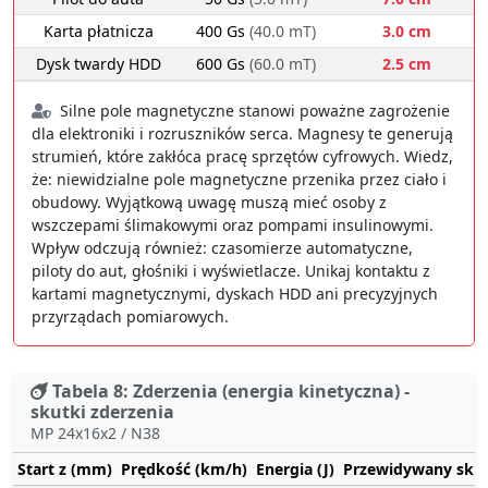
Karta płatnicza
400 Gs
(40.0 mT)
3.0 cm
Dysk twardy HDD
600 Gs
(60.0 mT)
2.5 cm
Silne pole magnetyczne stanowi poważne zagrożenie
dla elektroniki i rozruszników serca. Magnesy te generują
strumień, które zakłóca pracę sprzętów cyfrowych. Wiedz,
że: niewidzialne pole magnetyczne przenika przez ciało i
obudowy. Wyjątkową uwagę muszą mieć osoby z
wszczepami ślimakowymi oraz pompami insulinowymi.
Wpływ odczują również: czasomierze automatyczne,
piloty do aut, głośniki i wyświetlacze. Unikaj kontaktu z
kartami magnetycznymi, dyskach HDD ani precyzyjnych
przyrządach pomiarowych.
Tabela 8: Zderzenia (energia kinetyczna) -
skutki zderzenia
MP 24x16x2 / N38
Start z (mm)
Prędkość (km/h)
Energia (J)
Przewidywany sku