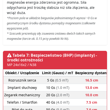
magnesów energia zderzenia jest ogromna. Siła
odpychania jest troszkę słabsza niż siła złączenia, ale
wciąż duża.
*Poziom pola w układzie biegunów jednoimiennych wynosi ~0 Gs w
geometrycznym środku dystansu pomiędzy magnesami (całkowite
wygaszenie pól).
* Szacunki prezentują siły zsuwania zestawu dwóch takich samych
magnesów (tarcie ok. 0.15 przy powłoki Ni-Ni).
Tabela 7: Bezpieczeństwo (BHP) (implanty) -
środki ostrożności
MP 24x16x2 / N38
Obiekt / Urządzenie
Limit (Gauss) / mT
Bezpieczny dystans
Rozrusznik serca
5 Gs
(0.5 mT)
16.5 cm
Implant słuchowy
10 Gs
(1.0 mT)
13.0 cm
Zegarek mechaniczny
20 Gs
(2.0 mT)
10.0 cm
Telefon / Smartfon
40 Gs
(4.0 mT)
7.5 cm
Pilot do auta
50 Gs
(5.0 mT)
7.0 cm