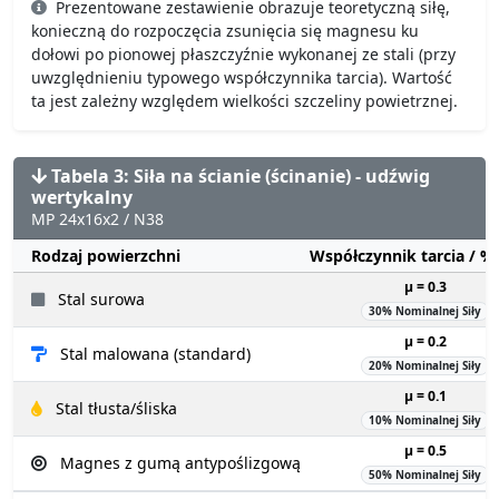
Prezentowane zestawienie obrazuje teoretyczną siłę,
konieczną do rozpoczęcia zsunięcia się magnesu ku
dołowi po pionowej płaszczyźnie wykonanej ze stali (przy
uwzględnieniu typowego współczynnika tarcia). Wartość
ta jest zależny względem wielkości szczeliny powietrznej.
Tabela 3: Siła na ścianie (ścinanie) - udźwig
wertykalny
MP 24x16x2 / N38
Rodzaj powierzchni
Współczynnik tarcia / 
µ = 0.3
Stal surowa
30% Nominalnej Siły
µ = 0.2
Stal malowana (standard)
20% Nominalnej Siły
µ = 0.1
Stal tłusta/śliska
10% Nominalnej Siły
µ = 0.5
Magnes z gumą antypoślizgową
50% Nominalnej Siły