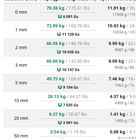
79.38 kg
/ 175.01 lbs
11.91 kg
/ 26.2
0 mm
11908 g / 116.
6 091 Gs
72.89 kg
/ 160.70 lbs
10.93 kg
/ 24.1
1 mm
10934 g / 107.
11 129 Gs
66.58 kg
/ 146.78 lbs
9.99 kg
/ 22.02
2 mm
9987 g / 98.0 
10 636 Gs
60.60 kg
/ 133.60 lbs
9.09 kg
/ 20.04
3 mm
9090 g / 89.2 
10 147 Gs
49.75 kg
/ 109.67 lbs
7.46 kg
/ 16.45
5 mm
7462 g / 73.2 
9 194 Gs
29.13 kg
/ 64.21 lbs
4.37 kg
/ 9.63
10 mm
4369 g / 42.9 
7 035 Gs
9.37 kg
/ 20.67 lbs
1.41 kg
/ 3.10
20 mm
1406 g / 13.8 
3 991 Gs
0.54 kg
/ 1.19 lbs
0.08 kg
/ 0.18
50 mm
81 g / 0.8 N