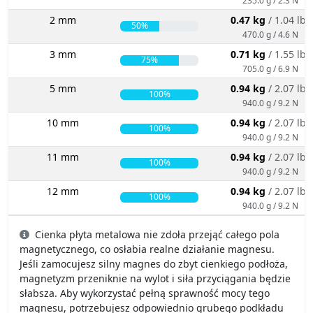
2 mm
0.47 kg
/ 1.04 lbs
50%
470.0 g / 4.6 N
3 mm
0.71 kg
/ 1.55 lbs
75%
705.0 g / 6.9 N
5 mm
0.94 kg
/ 2.07 lbs
100%
940.0 g / 9.2 N
10 mm
0.94 kg
/ 2.07 lbs
100%
940.0 g / 9.2 N
11 mm
0.94 kg
/ 2.07 lbs
100%
940.0 g / 9.2 N
12 mm
0.94 kg
/ 2.07 lbs
100%
940.0 g / 9.2 N
Cienka płyta metalowa nie zdoła przejąć całego pola
magnetycznego, co osłabia realne działanie magnesu.
Jeśli zamocujesz silny magnes do zbyt cienkiego podłoża,
magnetyzm przeniknie na wylot i siła przyciągania będzie
słabsza. Aby wykorzystać pełną sprawność mocy tego
magnesu, potrzebujesz odpowiednio grubego podkładu