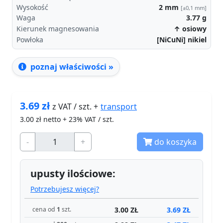
Wysokość
2
mm
[±0,1 mm]
Waga
3.77
g
Kierunek magnesowania
↑ osiowy
Powłoka
[NiCuNi] nikiel
poznaj właściwości »
3.69
zł
transport
z VAT / szt. +
3.00
zł netto + 23% VAT / szt.
-
+
do koszyka
upusty ilościowe:
Potrzebujesz więcej?
3.00 ZŁ
3.69 ZŁ
cena od
1
szt.