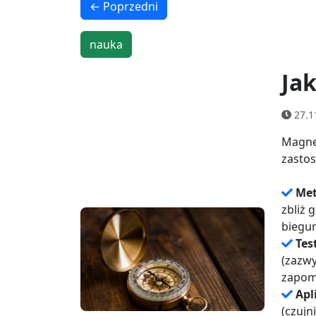
← Poprzedni
nauka
Ja
27.1
Magne
zasto
Met
zbliż 
biegun
Tes
(zazwy
zapomi
Apl
(czujn