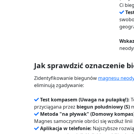
Ci bie
Tes
swobod
geogra
Wskaz
neodym
Jak sprawdzić oznaczenie
Zidentyfikowanie biegunów
magnesu neod
eliminują zgadywanie:
Test kompasem (Uwaga na pułapkę!):
T
przyciągana przez
biegun południowy (S)
m
Metoda "na pływak" (Domowy kompas)
Magnes samoczynnie obróci się wzdłuż lini
Aplikacja w telefonie:
Najszybsze rozwią