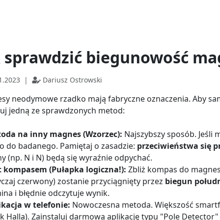
k sprawdzić biegunowość m
1.2023
|
Dariusz Ostrowski
sy neodymowe rzadko mają fabryczne oznaczenia. Aby sam
suj jedną ze sprawdzonych metod:
oda na inny magnes (Wzorzec):
Najszybszy sposób. Jeśli
go do badanego. Pamiętaj o zasadzie:
przeciwieństwa się p
y (np. N i N) będą się wyraźnie odpychać.
t kompasem (Pułapka logiczna!):
Zbliż kompas do magnes
czaj czerwony) zostanie przyciągnięty przez
biegun połudn
na i błędnie odczytuje wynik.
ikacja w telefonie:
Nowoczesna metoda. Większość smar
ik Halla). Zainstaluj darmową aplikację typu "Pole Detector