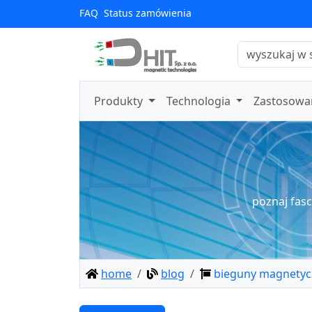
FAQ
Status zamówienia
Produkty
Technologia
Zastosowa
poznaj fas
home
blog
bieguny magnetyc