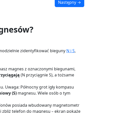
Następny →
agnesów?
odzielnie zidentyfikować bieguny
N i S
,
 masz magnes z oznaczonymi biegunami,
rzyciągają
(N przyciągnie S), a tożsame
u. Uwaga: Północny grot igły kompasu
iowy (S)
magnesu. Wiele osób o tym
tfonów posiada wbudowany magnetometr
" i zbliż telefon do magnesu – ekran pokaże