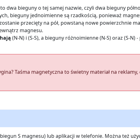
dwa bieguny o tej samej nazwie, czyli dwa bieguny półno
ych, bieguny jednoimienne są rzadkością, ponieważ magne
 zostanie przecięty na pół, powstaną nowe powierzchnie 
wewnątrz magnesu.
hają
(N-N) i (S-S), a bieguny różnoimienne (N-S) oraz (S-N) -
ygina? Taśma magnetyczna to świetny materiał na reklamy, 
 biegun S magnesu) lub aplikacji w telefonie. Można też 