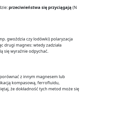
dzie:
przeciwieństwa się przyciągają
(N
np. gwoździa czy lodówki) polaryzacja
jąc drugi magnes: wtedy zadziała
dą się wyraźnie odpychać.
, porównać z innym magnesem lub
likacją kompasową, ferrofluidu,
ętaj, że dokładność tych metod może się