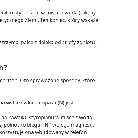
ałku styropianu w misce z wodą (tak, by
etycznego Ziemi. Ten koniec, który wskaże
rzymaj palce z daleka od strefy zgniotu –
h?
 smartfon. Oto sprawdzone sposoby, które
ona wskazówka kompasu (N) jest
s na kawałku styropianu w misce z wodą.
ną północ to biegun N Twojego magnesu.
ykorzystuje ona wbudowany w telefon