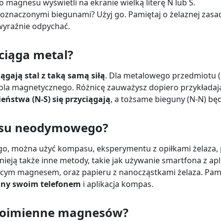
o magnesu wyświetli na ekranie wielką literę N lub S.
znaczonymi biegunami? Użyj go. Pamiętaj o żelaznej zasa
 wyraźnie odpychać.
ciąga metal?
iągają stal z taką samą siłą
. Dla metalowego przedmiotu (
a pola magnetycznego. Różnicę zauważysz dopiero przykłada
eństwa (N-S) się przyciągają
, a tożsame bieguny (N-N) bę
nesu neodymowego?
o, można użyć kompasu, eksperymentu z opiłkami żelaza
nieją także inne metody, takie jak używanie smartfona z ap
jącym magnesem, oraz papieru z nanocząstkami żelaza. Pami
uny swoim telefonem
i aplikacja kompas.
dnoimienne magnesów?