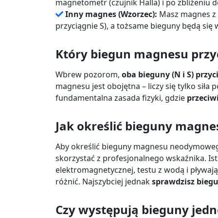
magnetometr (czujnik Halla) i po zbliżeniu d
Inny magnes (Wzorzec):
Masz magnes z o
przyciągnie S), a tożsame bieguny będą się
Który biegun magnesu przy
Wbrew pozorom,
oba bieguny (N i S) przyc
magnesu jest obojętna – liczy się tylko sił
fundamentalna zasada fizyki, gdzie
przeciwi
Jak określić bieguny mag
Aby określić bieguny magnesu neodymoweg
skorzystać z profesjonalnego wskaźnika. Ist
elektromagnetycznej, testu z wodą i pływa
różnić. Najszybciej jednak
sprawdzisz bieg
Czy występują bieguny je