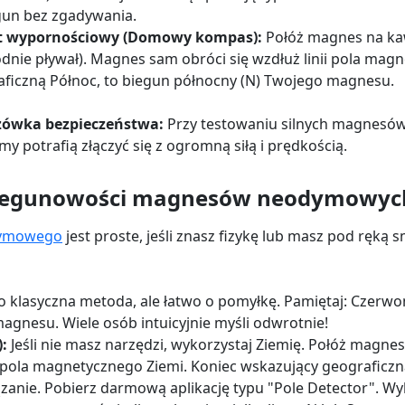
gun bez zgadywania.
t wypornościowy (Domowy kompas):
Połóż magnes na kaw
nie pływał). Magnes sam obróci się wzdłuż linii pola magn
ficzną Północ, to biegun północny (N) Twojego magnesu.
ówka bezpieczeństwa:
Przy testowaniu silnych magnesów t
y potrafią złączyć się z ogromną siłą i prędkością.
 biegunowości magnesów neodymowyc
ymowego
jest proste, jeśli znasz fizykę lub masz pod ręką
o klasyczna metoda, ale łatwo o pomyłkę. Pamiętaj: Czerw
agnesu. Wiele osób intuicyjnie myśli odwrotnie!
:
Jeśli nie masz narzędzi, wykorzystaj Ziemię. Połóż magne
i pola magnetycznego Ziemi. Koniec wskazujący geograficz
zanie. Pobierz darmową aplikację typu "Pole Detector". W