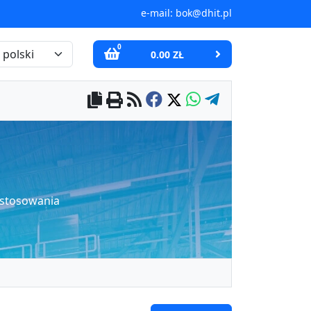
e-mail:
bok@dhit.pl
0
0.00 ZŁ
astosowania