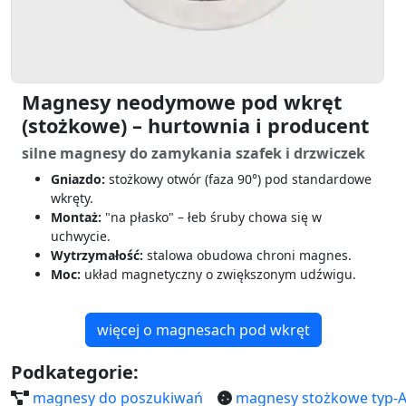
Magnesy neodymowe pod wkręt
(stożkowe) – hurtownia i producent
silne magnesy do zamykania szafek i drzwiczek
Gniazdo:
stożkowy otwór (faza 90°) pod standardowe
wkręty.
Montaż:
"na płasko" – łeb śruby chowa się w
uchwycie.
Wytrzymałość:
stalowa obudowa chroni magnes.
Moc:
układ magnetyczny o zwiększonym udźwigu.
więcej o magnesach pod wkręt
Podkategorie:
magnesy do poszukiwań
magnesy stożkowe typ-