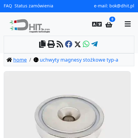
FAQ
Status zamówienia
e-mail:
bok@dhit.pl
0
home
uchwyty magnesy stożkowe typ-a