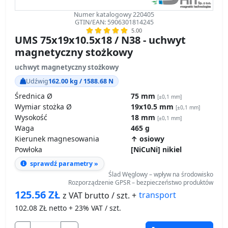
Numer katalogowy 220405
GTIN/EAN: 5906301814245
5.00
UMS 75x19x10.5x18 / N38 - uchwyt
magnetyczny stożkowy
uchwyt magnetyczny stożkowy
Udźwig
162.00 kg / 1588.68 N
Średnica Ø
75 mm
[±0,1 mm]
Wymiar stożka Ø
19x10.5 mm
[±0,1 mm]
Wysokość
18 mm
[±0,1 mm]
Waga
465 g
Kierunek magnesowania
↑ osiowy
Powłoka
[NiCuNi] nikiel
sprawdź parametry »
Ślad Węglowy – wpływ na środowisko
Rozporządzenie GPSR – bezpieczeństwo produktów
125.56
ZŁ
transport
z VAT brutto / szt. +
102.08
ZŁ netto + 23% VAT / szt.