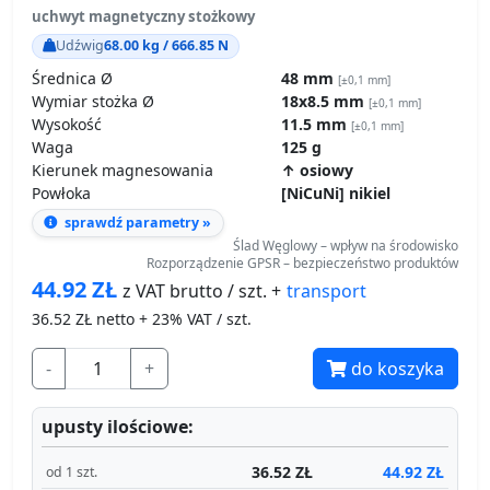
uchwyt magnetyczny stożkowy
Udźwig
68.00 kg / 666.85 N
Średnica Ø
48 mm
[±0,1 mm]
Wymiar stożka Ø
18x8.5 mm
[±0,1 mm]
Wysokość
11.5 mm
[±0,1 mm]
Waga
125 g
Kierunek magnesowania
↑ osiowy
Powłoka
[NiCuNi] nikiel
sprawdź parametry »
Ślad Węglowy – wpływ na środowisko
Rozporządzenie GPSR – bezpieczeństwo produktów
44.92
ZŁ
transport
z VAT brutto / szt. +
36.52
ZŁ netto + 23% VAT / szt.
-
+
do koszyka
upusty ilościowe:
36.52 ZŁ
44.92 ZŁ
od 1 szt.