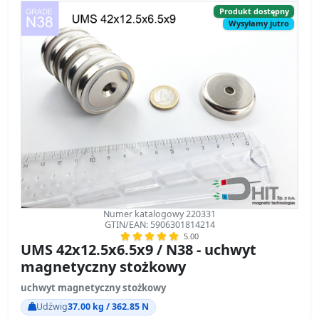
Produkt dostępny
Wysyłamy jutro
Numer katalogowy 220331
GTIN/EAN: 5906301814214
5.00
UMS 42x12.5x6.5x9 / N38 - uchwyt
magnetyczny stożkowy
uchwyt magnetyczny stożkowy
Udźwig
37.00 kg / 362.85 N