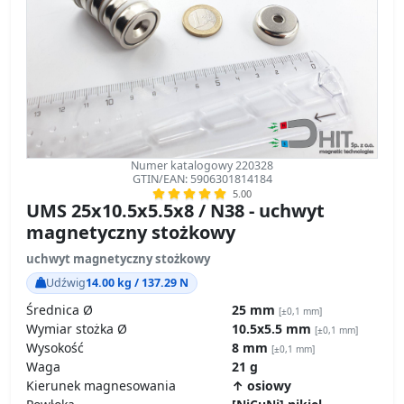
Numer katalogowy 220328
GTIN/EAN: 5906301814184
5.00
UMS 25x10.5x5.5x8 / N38 - uchwyt
magnetyczny stożkowy
uchwyt magnetyczny stożkowy
Udźwig
14.00 kg / 137.29 N
Średnica Ø
25 mm
[±0,1 mm]
Wymiar stożka Ø
10.5x5.5 mm
[±0,1 mm]
Wysokość
8 mm
[±0,1 mm]
Waga
21 g
Kierunek magnesowania
↑ osiowy