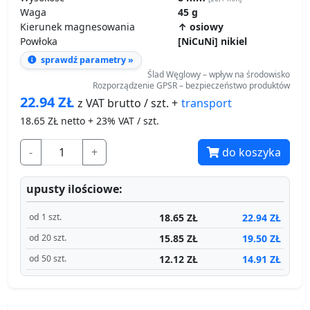
Waga
45 g
Kierunek magnesowania
↑ osiowy
Powłoka
[NiCuNi] nikiel
sprawdź parametry »
Ślad Węglowy – wpływ na środowisko
Rozporządzenie GPSR – bezpieczeństwo produktów
22.94
ZŁ
transport
z VAT brutto / szt. +
18.65
ZŁ netto + 23% VAT / szt.
-
+
do koszyka
upusty ilościowe:
18.65 ZŁ
22.94 ZŁ
od 1 szt.
15.85 ZŁ
19.50 ZŁ
od 20 szt.
12.12 ZŁ
14.91 ZŁ
od 50 szt.