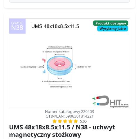
Produkt dostępny
Wysyłamy jutro
Numer katalogowy 220403
GTIN/EAN: 5906301814221
5.00
UMS 48x18x8.5x11.5 / N38 - uchwyt
magnetyczny stożkowy