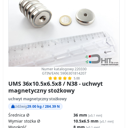
Numer katalogowy 220330
GTIN/EAN: 5906301814207
5.00
UMS 36x10.5x6.5x8 / N38 - uchwyt
magnetyczny stożkowy
uchwyt magnetyczny stożkowy
Udźwig
29.00 kg / 284.39 N
Średnica Ø
36 mm
[±0,1 mm]
Wymiar stożka Ø
10.5x6.5 mm
[±0,1 mm]
Wysokość
8 mm
[±0,1 mm]