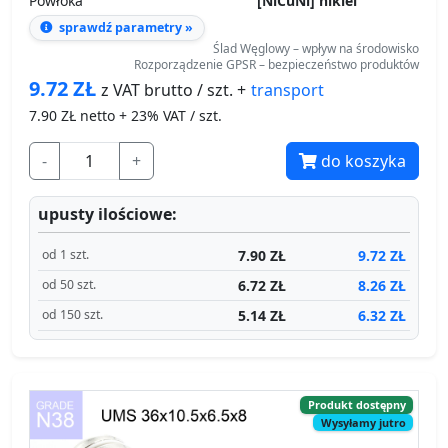
Powłoka
[NiCuNi] nikiel
sprawdź parametry »
Ślad Węglowy – wpływ na środowisko
Rozporządzenie GPSR – bezpieczeństwo produktów
9.72
ZŁ
transport
z VAT brutto / szt. +
7.90
ZŁ netto + 23% VAT / szt.
-
+
do koszyka
upusty ilościowe:
7.90 ZŁ
9.72 ZŁ
od 1 szt.
6.72 ZŁ
8.26 ZŁ
od 50 szt.
5.14 ZŁ
6.32 ZŁ
od 150 szt.
Produkt dostępny
Wysyłamy jutro