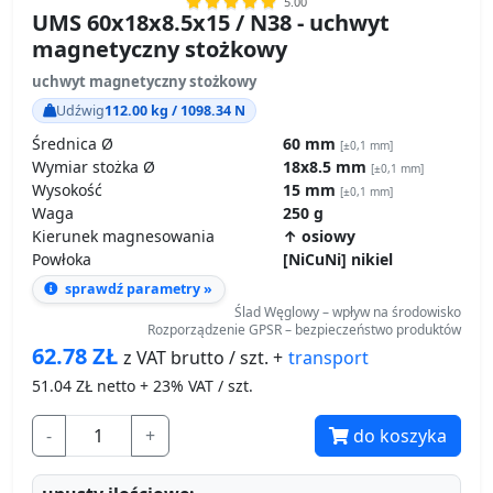
5.00
UMS 60x18x8.5x15 / N38 - uchwyt
magnetyczny stożkowy
uchwyt magnetyczny stożkowy
Udźwig
112.00 kg / 1098.34 N
Średnica Ø
60 mm
[±0,1 mm]
Wymiar stożka Ø
18x8.5 mm
[±0,1 mm]
Wysokość
15 mm
[±0,1 mm]
Waga
250 g
Kierunek magnesowania
↑ osiowy
Powłoka
[NiCuNi] nikiel
sprawdź parametry »
Ślad Węglowy – wpływ na środowisko
Rozporządzenie GPSR – bezpieczeństwo produktów
62.78
ZŁ
transport
z VAT brutto / szt. +
51.04
ZŁ netto + 23% VAT / szt.
-
+
do koszyka