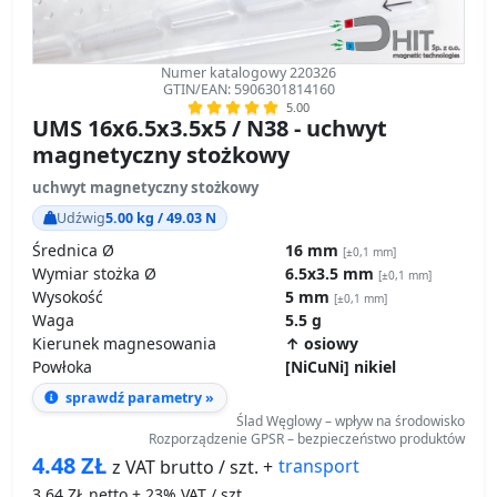
Numer katalogowy 220326
GTIN/EAN: 5906301814160
5.00
UMS 16x6.5x3.5x5 / N38 - uchwyt
magnetyczny stożkowy
uchwyt magnetyczny stożkowy
Udźwig
5.00 kg / 49.03 N
Średnica Ø
16 mm
[±0,1 mm]
Wymiar stożka Ø
6.5x3.5 mm
[±0,1 mm]
Wysokość
5 mm
[±0,1 mm]
Waga
5.5 g
Kierunek magnesowania
↑ osiowy
Powłoka
[NiCuNi] nikiel
sprawdź parametry »
Ślad Węglowy – wpływ na środowisko
Rozporządzenie GPSR – bezpieczeństwo produktów
4.48
ZŁ
transport
z VAT brutto / szt. +
3.64
ZŁ netto + 23% VAT / szt.