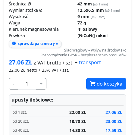
Średnica Ø
42 mm
[±0,1 mm]
Wymiar stożka Ø
12.5x6.5 mm
[±0,1 mm]
Wysokość
9 mm
[±0,1 mm]
Waga
72 g
Kierunek magnesowania
↑ osiowy
Powłoka
[NiCuNi] nikiel
sprawdź parametry »
Ślad Węglowy – wpływ na środowisko
Rozporządzenie GPSR – bezpieczeństwo produktów
27.06
ZŁ
transport
z VAT brutto / szt. +
22.00
ZŁ netto + 23% VAT / szt.
-
+
do koszyka
upusty ilościowe:
22.00 ZŁ
27.06 ZŁ
od 1 szt.
18.70 ZŁ
23.00 ZŁ
od 20 szt.
14.30 ZŁ
17.59 ZŁ
od 40 szt.