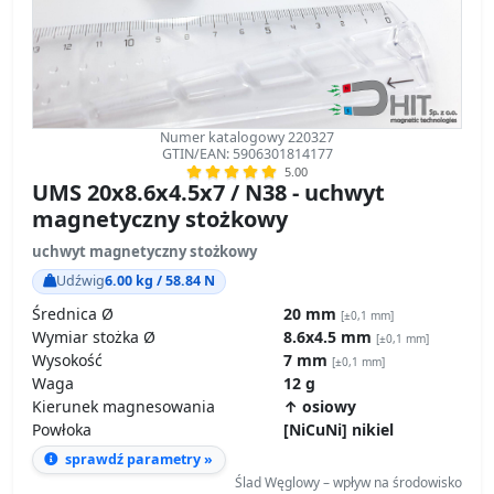
Numer katalogowy 220327
GTIN/EAN: 5906301814177
5.00
UMS 20x8.6x4.5x7 / N38 - uchwyt
magnetyczny stożkowy
uchwyt magnetyczny stożkowy
Udźwig
6.00 kg / 58.84 N
Średnica Ø
20 mm
[±0,1 mm]
Wymiar stożka Ø
8.6x4.5 mm
[±0,1 mm]
Wysokość
7 mm
[±0,1 mm]
Waga
12 g
Kierunek magnesowania
↑ osiowy
Powłoka
[NiCuNi] nikiel
sprawdź parametry »
Ślad Węglowy – wpływ na środowisko