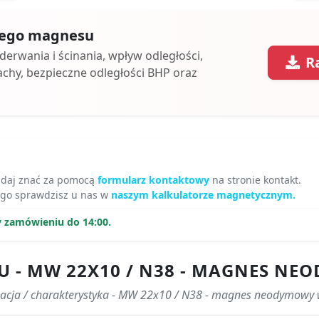
 tego magnesu
oderwania i ścinania, wpływ odległości,
R
achy, bezpieczne odległości BHP oraz
 daj znać za pomocą
formularz kontaktowy
na stronie kontakt.
o sprawdzisz u nas w
naszym kalkulatorze magnetycznym.
y zamówieniu do 14:00.
 - MW 22X10 / N38 - MAGNES N
kacja / charakterystyka - MW 22x10 / N38 - magnes neodymowy