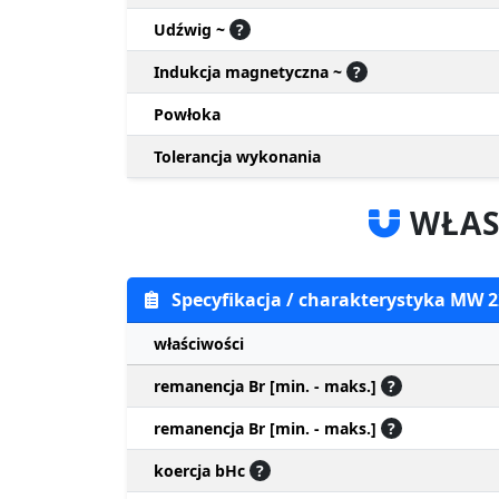
Udźwig ~
?
Indukcja magnetyczna ~
?
Powłoka
Tolerancja wykonania
WŁAS
Specyfikacja / charakterystyka MW
właściwości
remanencja Br [min. - maks.]
?
remanencja Br [min. - maks.]
?
koercja bHc
?