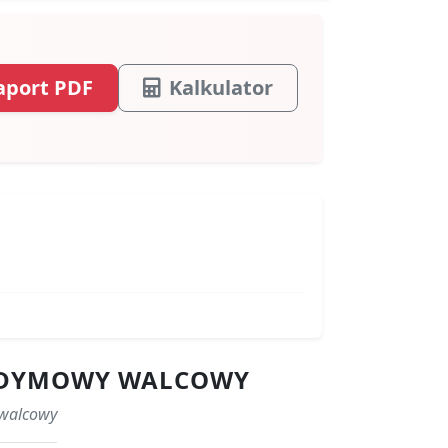
aport PDF
Kalkulator
EODYMOWY WALCOWY
 walcowy