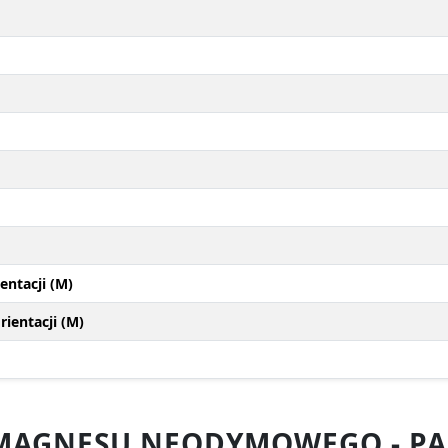
entacji (M)
ientacji (M)
 MAGNESU NEODYMOWEGO - PA