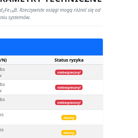
Nd
Fe
B. Rzeczywiste osiągi mogą różnić się od
2
14
aniu systemów.
/N)
Status ryzyka
lbs
niebezpieczny!
N
lbs
niebezpieczny!
N
lbs
niebezpieczny!
N
bs
mocny
bs
mocny