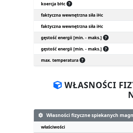
koercja bHc
?
faktyczna wewnętrzna siła iHc
faktyczna wewnętrzna siła iHc
gęstość energii [min. - maks.]
?
gęstość energii [min. - maks.]
?
max. temperatura
?
WŁASNOŚCI FI
Własności fizyczne spiekanych ma
właściwości