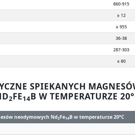
860-915
≥ 12
≥ 955
36-38
287-303
≤ 80
ZYCZNE SPIEKANYCH MAGNE
ND
FE
B W TEMPERATURZE 20°
2
14
gnesów neodymowych Nd
Fe
B w temperaturze 20°C
2
14