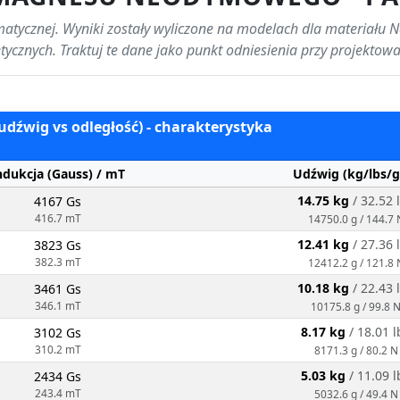
atycznej. Wyniki zostały wyliczone na modelach dla materiału 
etycznych. Traktuj te dane jako punkt odniesienia przy projektow
(udźwig vs odległość) - charakterystyka
ndukcja (Gauss) / mT
Udźwig (kg/lbs/g
14.75 kg
/ 32.52 
4167 Gs
416.7 mT
14750.0 g / 144.7 
12.41 kg
/ 27.36 
3823 Gs
382.3 mT
12412.2 g / 121.8 
10.18 kg
/ 22.43 
3461 Gs
346.1 mT
10175.8 g / 99.8 
8.17 kg
/ 18.01 l
3102 Gs
310.2 mT
8171.3 g / 80.2 N
5.03 kg
/ 11.09 l
2434 Gs
243.4 mT
5032.6 g / 49.4 N