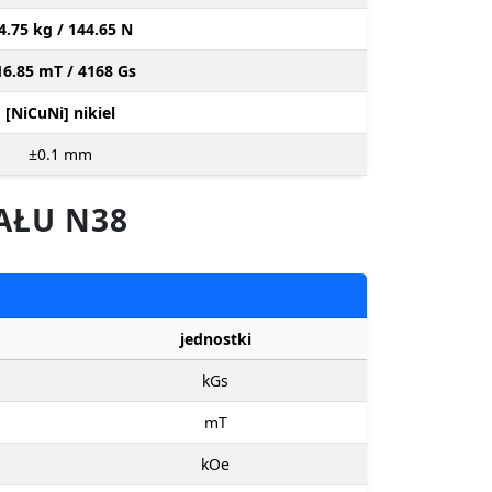
4.75 kg / 144.65 N
16.85 mT / 4168 Gs
[NiCuNi] nikiel
±0.1
mm
AŁU N38
jednostki
kGs
mT
kOe