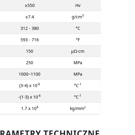
≥550
Hv
3
≥7.4
g/cm
312 - 380
°C
593 - 716
°F
150
μΩ⋅cm
250
MPa
1000~1100
MPa
-6
-1
(3-4) x 10
°C
-6
-1
-(1-3) x 10
°C
4
1.7 x 10
kg/mm²
RAMETRY TECHNICZNE