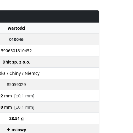
wartości
010046
5906301810452
Dhit sp. z o.o.
ska / Chiny / Niemcy
85059029
22
mm
[±0,1 mm]
10
mm
[±0,1 mm]
28.51
g
↑ osiowy