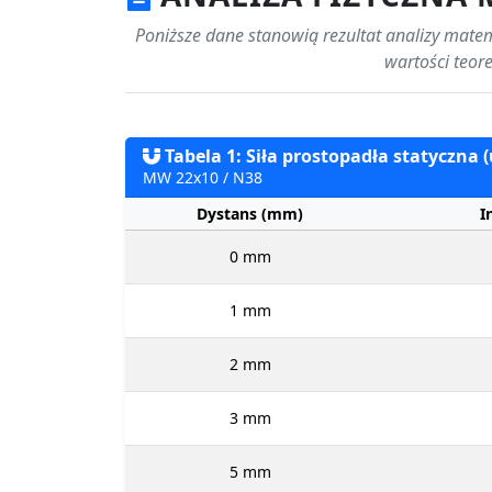
Poniższe dane stanowią rezultat analizy matem
wartości teor
Tabela 1: Siła prostopadła statyczna 
MW 22x10 / N38
Dystans (mm)
I
0 mm
1 mm
2 mm
3 mm
5 mm