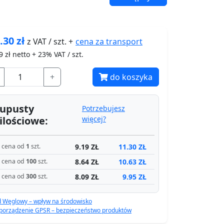
.30
zł
cena za
transport
z VAT / szt. +
9
zł netto + 23% VAT / szt.
+
do koszyka
upusty
Potrzebujesz
ilościowe:
więcej?
9.19 ZŁ
11.30 ZŁ
cena od
1
szt.
8.64 ZŁ
10.63 ZŁ
cena od
100
szt.
8.09 ZŁ
9.95 ZŁ
cena od
300
szt.
d Węglowy – wpływ na środowisko
porządzenie GPSR – bezpieczeństwo produktów