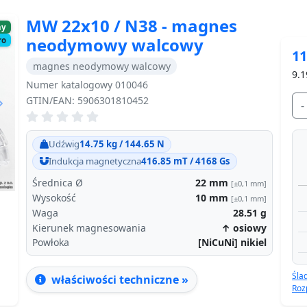
MW 22x10 / N38 - magnes
ny
neodymowy walcowy
ro
11
magnes neodymowy walcowy
9.1
Numer katalogowy 010046
GTIN/EAN: 5906301810452
-
Next
Udźwig
14.75 kg / 144.65 N
Indukcja magnetyczna
416.85 mT / 4168 Gs
Średnica Ø
22
mm
[±0,1 mm]
Wysokość
10
mm
[±0,1 mm]
Waga
28.51
g
Kierunek magnesowania
↑ osiowy
Powłoka
[NiCuNi] nikiel
Śla
właściwości techniczne »
Roz