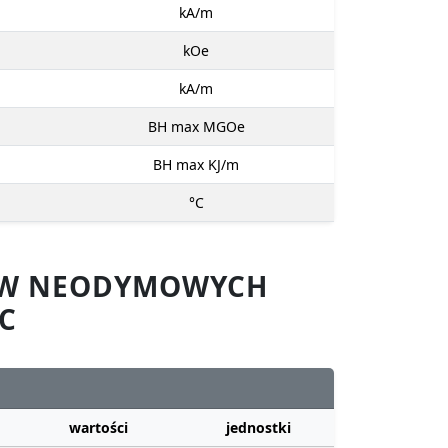
kA/m
kOe
kA/m
BH max MGOe
BH max KJ/m
°C
SÓW NEODYMOWYCH
C
wartości
jednostki