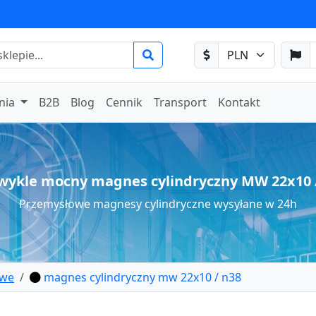
nia
B2B
Blog
Cennik
Transport
Kontakt
wykle mocny magnes cylindryczny MW 22x10 
Przemysłowe magnesy cylindryczne wysyłane w 24h
owe
magnes cylindryczny mw 22x10 / n38
cowy