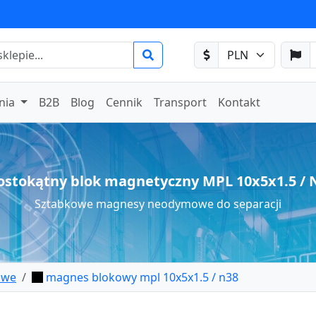
nia
B2B
Blog
Cennik
Transport
Kontakt
ostokątny blok magnetyczny MPL 10x5x1.5 / 
Sztabkowe magnesy neodymowe do separacji
owe
magnes blokowy mpl 10x5x1.5 / n38
płytkowy