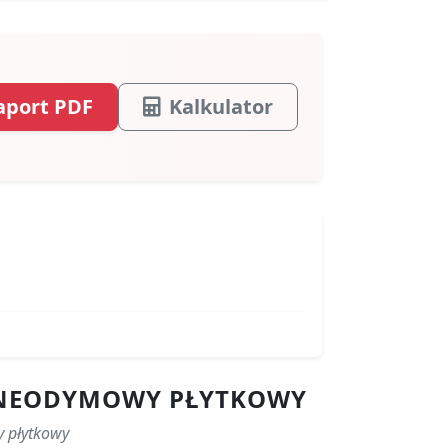
aport PDF
Kalkulator
S NEODYMOWY PŁYTKOWY
y płytkowy