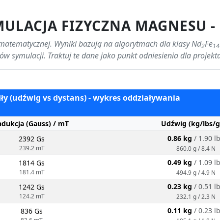
ULACJA FIZYCZNA MAGNESU -
 matematycznej. Wyniki bazują na algorytmach dla klasy Nd
Fe
2
14
ów symulacji. Traktuj te dane jako punkt odniesienia dla projekt
ły (udźwig vs dystans) - wykres oddziaływania
ndukcja (Gauss) / mT
Udźwig (kg/lbs/g
0.86 kg
/ 1.90 l
2392 Gs
239.2 mT
860.0 g / 8.4 N
0.49 kg
/ 1.09 l
1814 Gs
181.4 mT
494.9 g / 4.9 N
0.23 kg
/ 0.51 l
1242 Gs
124.2 mT
232.1 g / 2.3 N
0.11 kg
/ 0.23 l
836 Gs