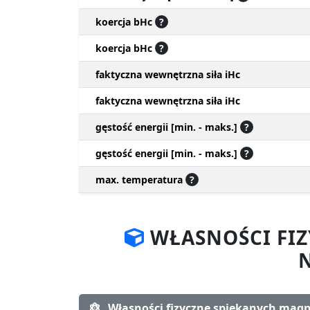
koercja bHc
?
koercja bHc
?
faktyczna wewnętrzna siła iHc
faktyczna wewnętrzna siła iHc
gęstość energii [min. - maks.]
?
gęstość energii [min. - maks.]
?
max. temperatura
?
WŁASNOŚCI FI
Własności fizyczne spiekanych ma