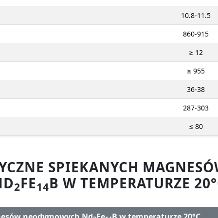
10.8-11.5
860-915
≥ 12
≥ 955
36-38
287-303
≤ 80
ZYCZNE SPIEKANYCH MAGNE
ND
FE
B W TEMPERATURZE 20°
2
14
gnesów neodymowych Nd
Fe
B w temperaturze 20°C