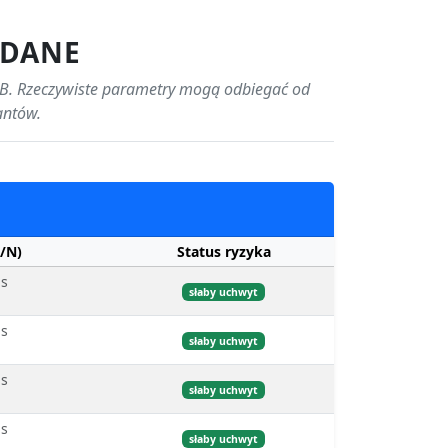
 DANE
B. Rzeczywiste parametry mogą odbiegać od
antów.
/N)
Status ryzyka
bs
słaby uchwyt
bs
słaby uchwyt
bs
słaby uchwyt
bs
słaby uchwyt