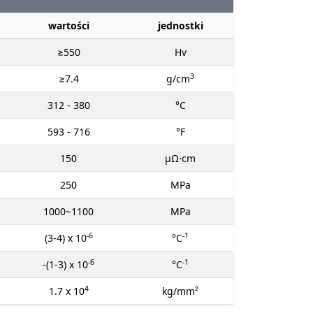
wartości
jednostki
≥550
Hv
3
≥7.4
g/cm
312 - 380
°C
593 - 716
°F
150
μΩ⋅cm
250
MPa
1000~1100
MPa
-6
-1
(3-4) x 10
°C
-6
-1
-(1-3) x 10
°C
4
1.7 x 10
kg/mm²