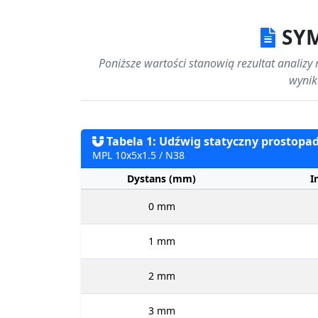
SYM
Poniższe wartości stanowią rezultat analizy
wynik
Tabela 1: Udźwig statyczny prostopad
MPL 10x5x1.5 / N38
Dystans (mm)
I
0 mm
1 mm
2 mm
3 mm