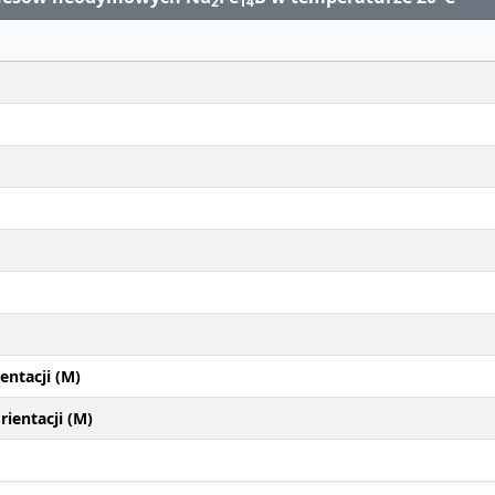
2
14
entacji (M)
ientacji (M)