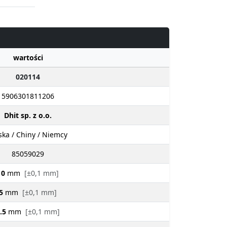
wartości
020114
5906301811206
Dhit sp. z o.o.
ska / Chiny / Niemcy
85059029
10
mm
[±0,1 mm]
5
mm
[±0,1 mm]
.5
mm
[±0,1 mm]