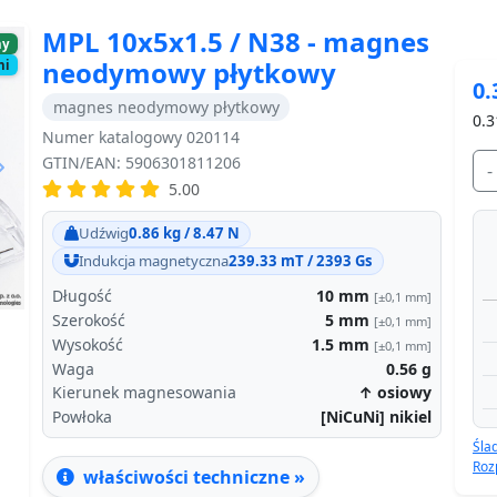
MPL 10x5x1.5 / N38 - magnes
ny
neodymowy płytkowy
ni
0.
magnes neodymowy płytkowy
0.3
Numer katalogowy 020114
GTIN/EAN: 5906301811206
-
5.00
Next
Udźwig
0.86 kg / 8.47 N
Indukcja magnetyczna
239.33 mT / 2393 Gs
Długość
10
mm
[±0,1 mm]
Szerokość
5
mm
[±0,1 mm]
Wysokość
1.5
mm
[±0,1 mm]
Waga
0.56
g
Kierunek magnesowania
↑ osiowy
Powłoka
[NiCuNi] nikiel
Śla
Roz
właściwości techniczne »