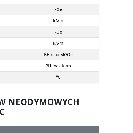
kOe
kA/m
kOe
kA/m
BH max MGOe
BH max KJ/m
°C
SÓW NEODYMOWYCH
C