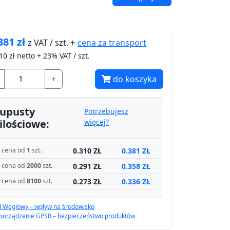
381
zł
cena za
transport
z VAT / szt. +
10
zł netto + 23% VAT / szt.
+
do koszyka
upusty
Potrzebujesz
ilościowe:
więcej?
0.310 ZŁ
0.381 ZŁ
cena od
1
szt.
0.291 ZŁ
0.358 ZŁ
cena od
2000
szt.
0.273 ZŁ
0.336 ZŁ
cena od
8100
szt.
d Węglowy – wpływ na środowisko
porządzenie GPSR – bezpieczeństwo produktów