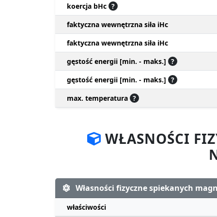
koercja bHc
?
faktyczna wewnętrzna siła iHc
faktyczna wewnętrzna siła iHc
gęstość energii [min. - maks.]
?
gęstość energii [min. - maks.]
?
max. temperatura
?
WŁASNOŚCI FI
Własności fizyczne spiekanych ma
właściwości