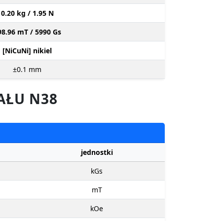
0.20 kg / 1.95 N
98.96 mT / 5990 Gs
[NiCuNi] nikiel
±0.1
mm
AŁU N38
jednostki
kGs
mT
kOe