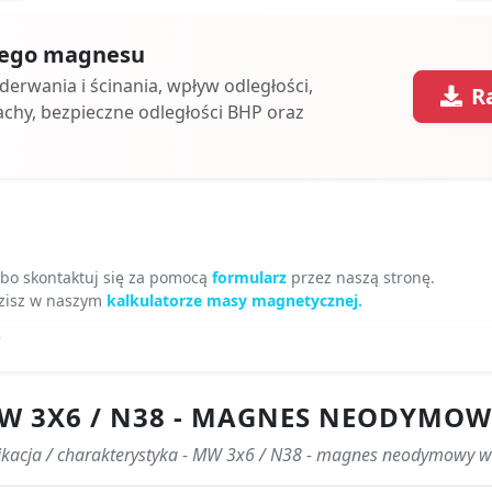
 tego magnesu
oderwania i ścinania, wpływ odległości,
R
achy, bezpieczne odległości BHP oraz
lbo skontaktuj się za pomocą
formularz
przez naszą stronę.
zisz w naszym
kalkulatorze masy magnetycznej.
!
W 3X6 / N38 - MAGNES NEODYMO
ikacja / charakterystyka - MW 3x6 / N38 - magnes neodymowy 