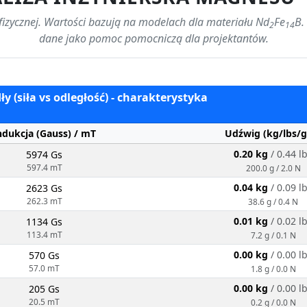
 fizycznej. Wartości bazują na modelach dla materiału Nd
Fe
B.
2
14
dane jako pomoc pomocniczą dla projektantów.
y (siła vs odległość) - charakterystyka
ndukcja (Gauss) / mT
Udźwig (kg/lbs/g
0.20 kg
/ 0.44 l
5974 Gs
597.4 mT
200.0 g / 2.0 N
0.04 kg
/ 0.09 l
2623 Gs
262.3 mT
38.6 g / 0.4 N
0.01 kg
/ 0.02 l
1134 Gs
113.4 mT
7.2 g / 0.1 N
0.00 kg
/ 0.00 l
570 Gs
57.0 mT
1.8 g / 0.0 N
0.00 kg
/ 0.00 l
205 Gs
20.5 mT
0.2 g / 0.0 N