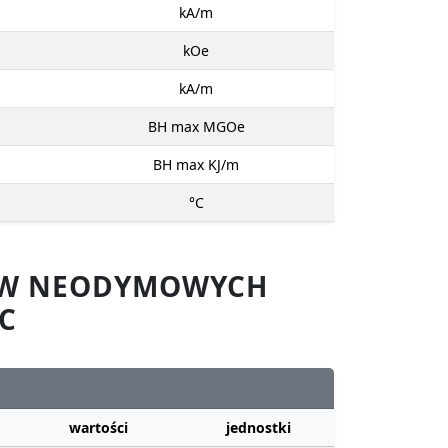
kA/m
kOe
kA/m
BH max MGOe
BH max KJ/m
°C
SÓW NEODYMOWYCH
C
wartości
jednostki