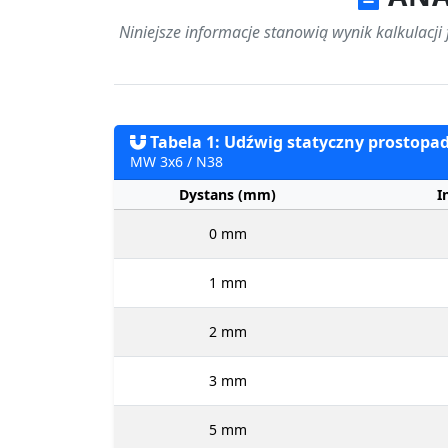
Niniejsze informacje stanowią wynik kalkulacji
Tabela 1: Udźwig statyczny prostopadł
MW 3x6 / N38
Dystans (mm)
I
0 mm
1 mm
2 mm
3 mm
5 mm