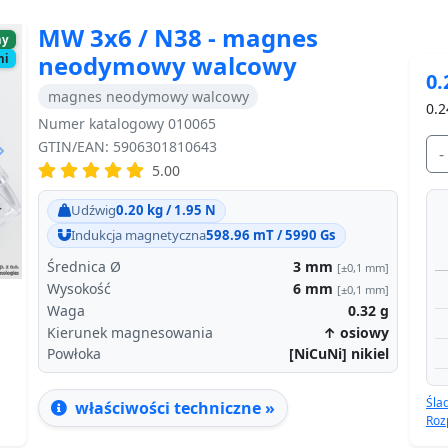
MW 3x6 / N38 - magnes
ny
neodymowy walcowy
ni
0.
magnes neodymowy walcowy
0.2
Numer katalogowy 010065
GTIN/EAN: 5906301810643
-
5.00
Next
Udźwig
0.20 kg / 1.95 N
Indukcja magnetyczna
598.96 mT / 5990 Gs
Średnica Ø
3
mm
[±0,1 mm]
Wysokość
6
mm
[±0,1 mm]
Waga
0.32
g
Kierunek magnesowania
↑ osiowy
Powłoka
[NiCuNi] nikiel
Śla
właściwości techniczne »
Roz