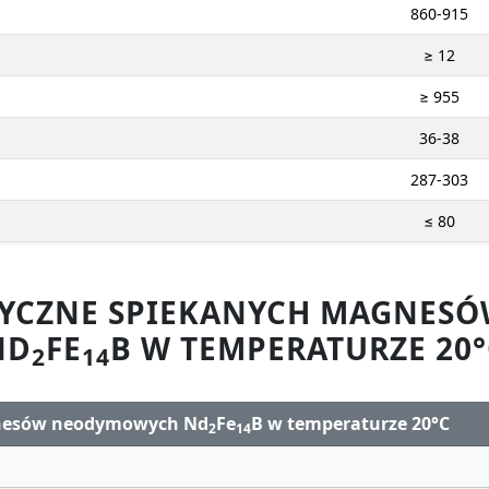
860-915
≥ 12
≥ 955
36-38
287-303
≤ 80
ZYCZNE SPIEKANYCH MAGNE
ND
FE
B W TEMPERATURZE 20°
2
14
gnesów neodymowych Nd
Fe
B w temperaturze 20°C
2
14