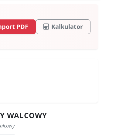
aport PDF
Kalkulator
WY WALCOWY
walcowy