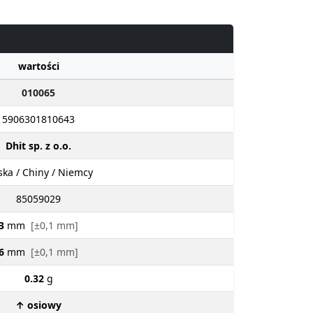
wartości
010065
5906301810643
Dhit sp. z o.o.
ska / Chiny / Niemcy
85059029
3
mm
[±0,1 mm]
6
mm
[±0,1 mm]
0.32
g
↑ osiowy