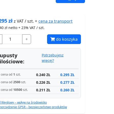
295
zł
cena za
transport
z VAT / szt. +
40
zł netto + 23% VAT / szt.
+
do koszyka
upusty
Potrzebujesz
ilościowe:
więcej?
0.240 ZŁ
0.295 ZŁ
cena od
1
szt.
0.226 ZŁ
0.277 ZŁ
cena od
2500
szt.
0.211 ZŁ
0.260 ZŁ
cena od
10500
szt.
d Węglowy – wpływ na środowisko
porządzenie GPSR – bezpieczeństwo produktów