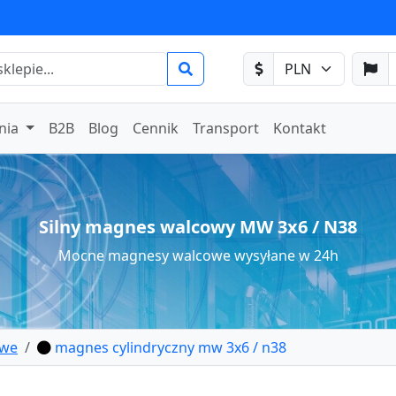
nia
B2B
Blog
Cennik
Transport
Kontakt
Silny magnes walcowy MW 3x6 / N38
Mocne magnesy walcowe wysyłane w 24h
owe
magnes cylindryczny mw 3x6 / n38
owy