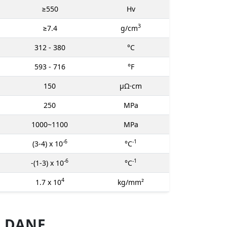
≥550
Hv
3
≥7.4
g/cm
312 - 380
°C
593 - 716
°F
150
μΩ⋅cm
250
MPa
1000~1100
MPa
-6
-1
(3-4) x 10
°C
-6
-1
-(1-3) x 10
°C
4
1.7 x 10
kg/mm²
- DANE