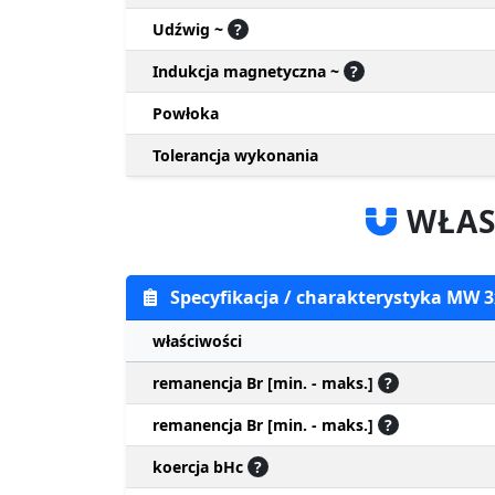
Udźwig ~
?
Indukcja magnetyczna ~
?
Powłoka
Tolerancja wykonania
WŁAS
Specyfikacja / charakterystyka MW
właściwości
remanencja Br [min. - maks.]
?
remanencja Br [min. - maks.]
?
koercja bHc
?